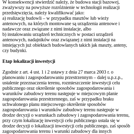
W konsekwencji stwierdzić należy, że budowa stacji bazowej,
zważywszy na powyższe rozróżnienie w technologii realizacji
przedsięwzięcia, należy kwalifikować jako:
a) realizację budowli – w przypadku masztów lub wieży
antenowych, na których montowane są urządzenia antenowe i
nadawcze oraz związane z nimi instalacje, albo
b) instalowaniu urządzeń technicznych w postaci urządzeń
antenowych, nadajników oraz związanej z nimi instalacji na
istniejących już obiektach budowlanych takich jak maszty, anteny,
czy budynki.
Etap lokalizacji inwestycji
Zgodnie z art. 4 ust. 1 i 2 ustawy z dnia 27 marca 2003 r. o
planowaniu i zagospodarowaniu przestrzennym – dalej u.p.z.p.,
ustalenie przeznaczenia terenu, rozmieszczenie inwestycji celu
publicznego oraz określenie sposobów zagospodarowania i
warunków zabudowy terenu następuje w miejscowym planie
zagospodarowania przestrzennego, zaś w przypadku braku
uchwalonego planu miejscowego określenie sposobów
zagospodarowania i warunków zabudowy terenu następuje w
drodze decyzji o warunkach zabudowy i zagospodarowania terenu,
przy czym lokalizację inwestycji celu publicznego ustala się w
drodze decyzji o lokalizacji inwestycji celu publicznego, zaś sposób
zagospodarowania terenu i warunki zabudowy dla innych