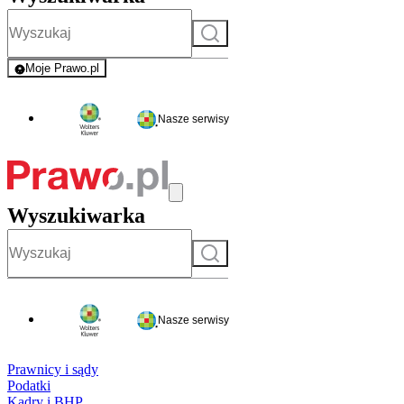
Szukaj
Moje Prawo.pl
- rejestracja i logowanie do serwisu
Nasze serwisy
Wyszukiwarka
Szukaj
Nasze serwisy
Prawnicy i sądy
Podatki
Kadry i BHP