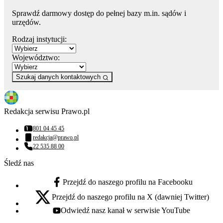
Sprawdź darmowy dostęp do pełnej bazy m.in. sądów i
urzędów.
Rodzaj instytucji:
Województwo:
Szukaj danych kontaktowych
Redakcja serwisu Prawo.pl
801 04 45 45
Numer telefonu:
redakcja@prawo.pl
Adres email:
22 535 88 00
Numer telefonu:
Śledź nas
Przejdź do naszego profilu na Facebooku
facebook - otwiera się w nowej karcie
Przejdź do naszego profilu na X (dawniej Twitter)
x - otwiera się w nowej karcie
Odwiedź nasz kanał w serwisie YouTube
youtube - otwiera się w nowej karcie