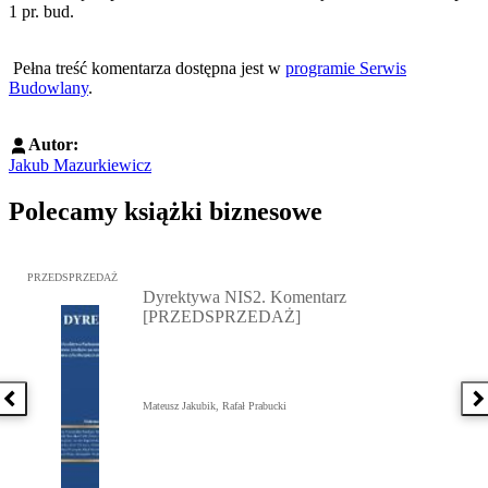
1 pr. bud.
Pełna treść komentarza dostępna jest w
programie Serwis
Budowlany
.
Autor:
Jakub Mazurkiewicz
Polecamy książki biznesowe
Przejdź do: Dyrektywa NIS2. Komentarz [PRZEDSPRZEDAŻ], Mateu
PRZEDSPRZEDAŻ
Dyrektywa NIS2. Komentarz
[PRZEDSPRZEDAŻ]
Poprzednia książka
N
Mateusz Jakubik, Rafał Prabucki