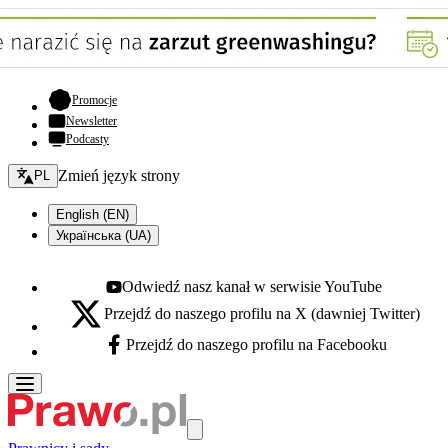
- otwiera się w nowej karcie
Promocje
Newsletter
Podcasty
Zmień język - bieżący:
Zmień język strony
PL
English (EN)
Українська (UA)
Odwiedź nasz kanał w serwisie YouTube
Youtube - otwiera się w nowej karcie
Przejdź do naszego profilu na X (dawniej Twitter)
X - otwiera się w nowej karcie
Przejdź do naszego profilu na Facebooku
Facebook - otwiera się w nowej karcie