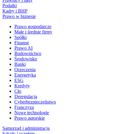
Prawnicy i sądy
Podatki
Kadry i BHP
Prawo w biznesie
Prawo gospodarcze
Małe i średnie firmy
Spółki
Finanse
Prawo AI
Budownictwo
Środowisko
Banki
Orzeczenia
Energetyka
ESG
Kredyty
Cło
Deregulacja
Cyberbezpieczeństwo
Franczyza
Nowe technologie
Prawo autorskie
Samorząd i administracja
Szkoły i uczelnie