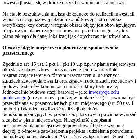
inwestycji ustala się w drodze decyzji o warunkach zabudowy.
Na etapie poszukiwania miejsca dogodnego do realizacji inwestycji
w postaci stacji bazowej telefonii komórkowej istotna będzie
weryfikacja, czy obrany wstępnie obszar objęty jest obowiązującym
miejscowym planem zagospodarowania przestrzennego, czy też
planu takiego dla danej lokalizacji jak dotychczas nie uchwalono.
Obszary objęte miejscowym planem zagospodarowania
przestrzennego
Zgodnie z art. 15 ust. 2 pkt 1 i pkt 10 u.p.z.p. w planie miejscowym
określa się obowiązkowo przeznaczenie terenów oraz linie
rozgraniczające tereny o różnym przeznaczeniu lub różnych
zasadach zagospodarowania oraz zasady modernizacji, rozbudowy i
budowy systemów komunikacji i infrastruktury technicznej.
Jednocześnie budowa stacji bazowej – jako
inwestycja celu
publicznego
(o czym mowa poniżej w punkcie 2.2.) – powinna być
przewidziana w postanowieniach planu miejscowego (art. 50 ust. 1
pr. bud.) Tak więc możliwość realizacji obiektów
radiokomunikacyjnych w postaci stacji bazowych powinna wynikać
z zapisów planu miejscowego. Niezgodność z zapisami
postanowień planu miejscowego powodować będzie wydanie
decyzji o odmowie zatwierdzenia projektu i udzielenia pozwolenia
na budowę na podstawie art. 35 ust. 3 w związku z art. 35 ust. 1 pkt