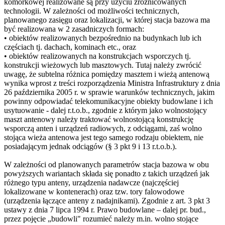
komórkowej realizowane są przy użyciu zróżnicowanych
technologii. W zależności od możliwości technicznych,
planowanego zasięgu oraz lokalizacji, w której stacja bazowa ma
być realizowana w 2 zasadniczych formach:
• obiektów realizowanych bezpośrednio na budynkach lub ich
częściach tj. dachach, kominach etc., oraz
• obiektów realizowanych na konstrukcjach wsporczych tj.
konstrukcji wieżowych lub masztowych. Tutaj należy zwrócić
uwagę, że subtelna różnica pomiędzy masztem i wieżą antenową
wynika wprost z treści rozporządzenia Ministra Infrastruktury z dnia
26 października 2005 r. w sprawie warunków technicznych, jakim
powinny odpowiadać telekomunikacyjne obiekty budowlane i ich
usytuowanie - dalej r.t.o.b., zgodnie z którym jako wolnostojący
maszt antenowy należy traktować wolnostojącą konstrukcję
wsporczą anten i urządzeń radiowych, z odciągami, zaś wolno
stojąca wieża antenowa jest tego samego rodzaju obiektem, nie
posiadającym jednak odciągów (§ 3 pkt 9 i 13 r.t.o.b.).
W zależności od planowanych parametrów stacja bazowa w obu
powyższych wariantach składa się ponadto z takich urządzeń jak
różnego typu anteny, urządzenia nadawcze (najczęściej
lokalizowane w kontenerach) oraz tzw. tory falowodowe
(urządzenia łączące anteny z nadajnikami). Zgodnie z art. 3 pkt 3
ustawy z dnia 7 lipca 1994 r. Prawo budowlane – dalej pr. bud.,
przez pojęcie „budowli" rozumieć należy m.in. wolno stojące