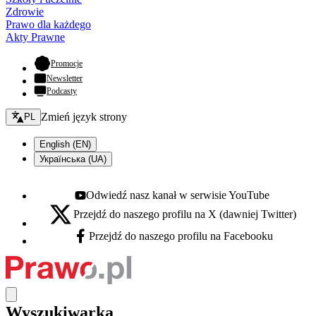
Zdrowie
Prawo dla każdego
Akty Prawne
- otwiera się w nowej karcie
Promocje
Newsletter
Podcasty
Zmień język - bieżący:
Zmień język strony
PL
English (EN)
Українська (UA)
Odwiedź nasz kanał w serwisie YouTube
Youtube - otwiera się w nowej karcie
Przejdź do naszego profilu na X (dawniej Twitter)
X - otwiera się w nowej karcie
Przejdź do naszego profilu na Facebooku
Facebook - otwiera się w nowej karcie
Wyszukiwarka