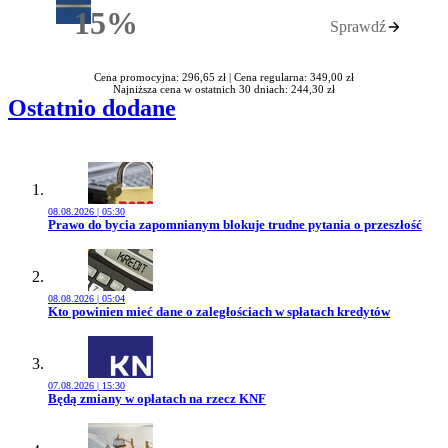
15%
Sprawdź
Rabatu
Cena promocyjna: 296,65 zł |
Cena regularna: 349,00 zł
Najniższa cena w ostatnich 30 dniach: 244,30 zł
Ostatnio dodane
08.08.2026 | 05:30
Przejdź do artykułu:
Prawo do bycia zapomnianym blokuje trudne pytania o przeszłość
08.08.2026 | 05:04
Przejdź do artykułu:
Kto powinien mieć dane o zaległościach w spłatach kredytów
07.08.2026 | 15:30
Przejdź do artykułu:
Będą zmiany w opłatach na rzecz KNF