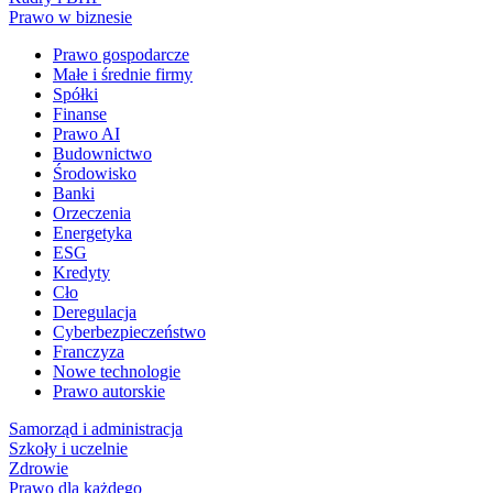
Prawo w biznesie
Prawo gospodarcze
Małe i średnie firmy
Spółki
Finanse
Prawo AI
Budownictwo
Środowisko
Banki
Orzeczenia
Energetyka
ESG
Kredyty
Cło
Deregulacja
Cyberbezpieczeństwo
Franczyza
Nowe technologie
Prawo autorskie
Samorząd i administracja
Szkoły i uczelnie
Zdrowie
Prawo dla każdego