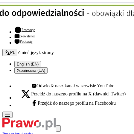
- otwiera się w nowej karcie
Promocje
Newsletter
Podcasty
Zmień język - bieżący:
Zmień język strony
PL
English (EN)
Українська (UA)
Odwiedź nasz kanał w serwisie YouTube
Youtube - otwiera się w nowej karcie
Przejdź do naszego profilu na X (dawniej Twitter)
X - otwiera się w nowej karcie
Przejdź do naszego profilu na Facebooku
Facebook - otwiera się w nowej karcie