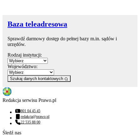
Baza teleadresowa
Sprawdź darmowy dostęp do pełnej bazy m.in. sądów i
urzędów.
Rodzaj instytucji:
Województwo:
Szukaj danych kontaktowych
Redakcja serwisu Prawo.pl
801 04 45 45
Numer telefonu:
redakcja@prawo.pl
Adres email:
22 535 88 00
Numer telefonu:
Śledź nas