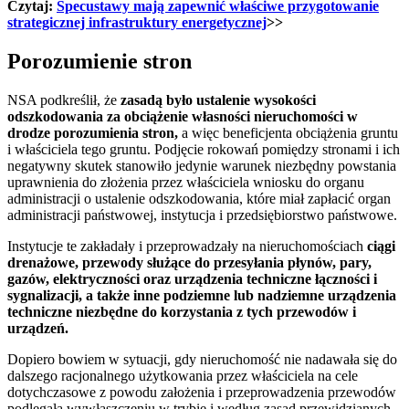
Czytaj:
Specustawy mają zapewnić właściwe przygotowanie
strategicznej infrastruktury energetycznej
>>
Porozumienie stron
NSA podkreślił, że
zasadą było ustalenie wysokości
odszkodowania za obciążenie własności nieruchomości w
drodze porozumienia stron,
a więc beneficjenta obciążenia gruntu
i właściciela tego gruntu. Podjęcie rokowań pomiędzy stronami i ich
negatywny skutek stanowiło jedynie warunek niezbędny powstania
uprawnienia do złożenia przez właściciela wniosku do organu
administracji o ustalenie odszkodowania, które miał zapłacić organ
administracji państwowej, instytucja i przedsiębiorstwo państwowe.
Instytucje te zakładały i przeprowadzały na nieruchomościach
ciągi
drenażowe, przewody służące do przesyłania płynów, pary,
gazów, elektryczności oraz urządzenia techniczne łączności i
sygnalizacji, a także inne podziemne lub nadziemne urządzenia
techniczne niezbędne do korzystania z tych przewodów i
urządzeń.
Dopiero bowiem w sytuacji, gdy nieruchomość nie nadawała się do
dalszego racjonalnego użytkowania przez właściciela na cele
dotychczasowe z powodu założenia i przeprowadzenia przewodów
podlegała wywłaszczeniu w trybie i według zasad przewidzianych