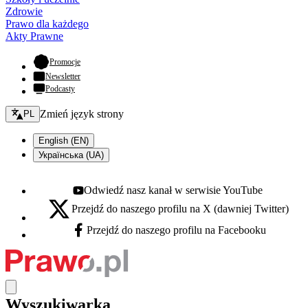
Zdrowie
Prawo dla każdego
Akty Prawne
- otwiera się w nowej karcie
Promocje
Newsletter
Podcasty
Zmień język - bieżący:
Zmień język strony
PL
English (EN)
Українська (UA)
Odwiedź nasz kanał w serwisie YouTube
Youtube - otwiera się w nowej karcie
Przejdź do naszego profilu na X (dawniej Twitter)
X - otwiera się w nowej karcie
Przejdź do naszego profilu na Facebooku
Facebook - otwiera się w nowej karcie
Wyszukiwarka