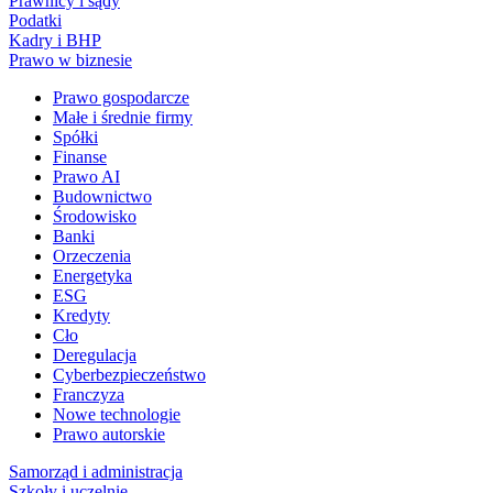
Prawnicy i sądy
Podatki
Kadry i BHP
Prawo w biznesie
Prawo gospodarcze
Małe i średnie firmy
Spółki
Finanse
Prawo AI
Budownictwo
Środowisko
Banki
Orzeczenia
Energetyka
ESG
Kredyty
Cło
Deregulacja
Cyberbezpieczeństwo
Franczyza
Nowe technologie
Prawo autorskie
Samorząd i administracja
Szkoły i uczelnie