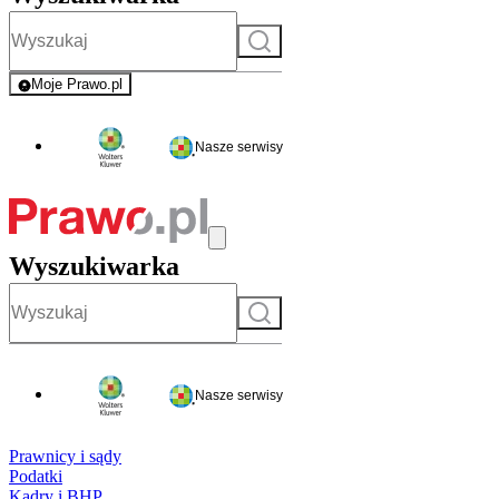
Szukaj
Moje Prawo.pl
- rejestracja i logowanie do serwisu
Nasze serwisy
Wyszukiwarka
Szukaj
Nasze serwisy
Prawnicy i sądy
Podatki
Kadry i BHP