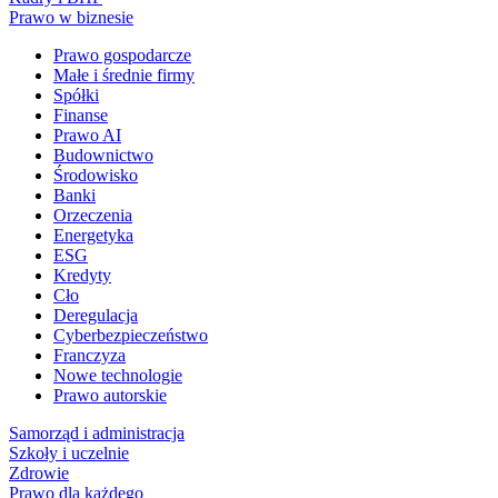
Prawo w biznesie
Prawo gospodarcze
Małe i średnie firmy
Spółki
Finanse
Prawo AI
Budownictwo
Środowisko
Banki
Orzeczenia
Energetyka
ESG
Kredyty
Cło
Deregulacja
Cyberbezpieczeństwo
Franczyza
Nowe technologie
Prawo autorskie
Samorząd i administracja
Szkoły i uczelnie
Zdrowie
Prawo dla każdego