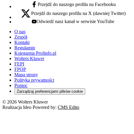
Przejdź do naszego profilu na Facebooku
facebook - otwiera się w nowej karcie
Przejdź do naszego profilu na X (dawniej Twitter)
x - otwiera się w nowej karcie
Odwiedź nasz kanał w serwisie YouTube
youtube - otwiera się w nowej karcie
O nas
Zespół
Kontakt
Regulamin
Księgarnia Profinfo.pl
Wolters Kluwer
FEPI
FPOP
Mapa strony
Polityka prywatności
Pomoc
Zarządzaj preferencjami plików cookie
© 2026 Wolters Kluwer
Realizacja Ideo Powered by:
CMS Edito