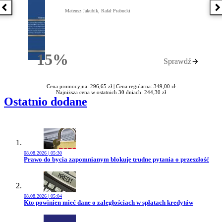
Poprzednia książka
N
Mateusz Jakubik, Rafał Prabucki
15%
Sprawdź
Rabatu
Cena promocyjna: 296,65 zł |
Cena regularna: 349,00 zł
Najniższa cena w ostatnich 30 dniach: 244,30 zł
Ostatnio dodane
08.08.2026 | 05:30
Przejdź do artykułu:
Prawo do bycia zapomnianym blokuje trudne pytania o przeszłość
08.08.2026 | 05:04
Przejdź do artykułu:
Kto powinien mieć dane o zaległościach w spłatach kredytów