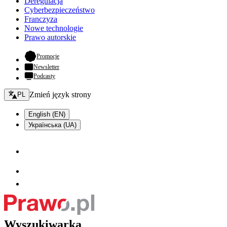
Deregulacja
Cyberbezpieczeństwo
Franczyza
Nowe technologie
Prawo autorskie
- otwiera się w nowej karcie
Promocje
Newsletter
Podcasty
Zmień język - bieżący:
Zmień język strony
PL
English (EN)
Українська (UA)
Wyszukiwarka