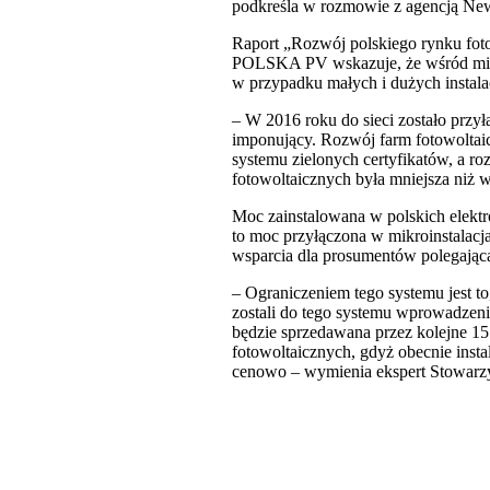
podkreśla w rozmowie z agencją Ne
Raport „Rozwój polskiego rynku fot
POLSKA PV wskazuje, że wśród mikro
w przypadku małych i dużych instala
– W 2016 roku do sieci zostało przył
imponujący. Rozwój farm fotowoltaic
systemu zielonych certyfikatów, a r
fotowoltaicznych była mniejsza niż 
Moc zainstalowana w polskich elekt
to moc przyłączona w mikroinstalacjac
wsparcia dla prosumentów polegająca 
– Ograniczeniem tego systemu jest to
zostali do tego systemu wprowadzeni.
będzie sprzedawana przez kolejne 15
fotowoltaicznych, gdyż obecnie inst
cenowo – wymienia ekspert Stowarz