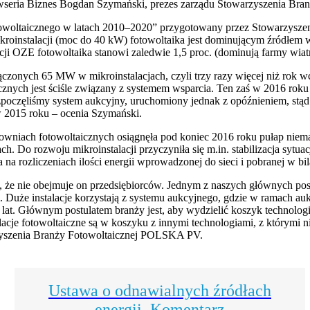
wseria Biznes Bogdan Szymański, prezes zarządu Stowarzyszenia Br
owoltaicznego w latach 2010–2020” przygotowany przez Stowarzyszen
instalacji (moc do 40 kW) fotowoltaika jest dominującym źródłem w
cji OZE fotowoltaika stanowi zaledwie 1,5 proc. (dominują farmy wiatr
ączonych 65 MW w mikroinstalacjach, czyli trzy razy więcej niż rok w
znych jest ściśle związany z systemem wsparcia. Ten zaś w 2016 roku
ozpoczęliśmy system aukcyjny, uruchomiony jednak z opóźnieniem, st
w 2015 roku – ocenia Szymański.
rowniach fotowoltaicznych osiągnęła pod koniec 2016 roku pułap nie
h. Do rozwoju mikroinstalacji przyczyniła się m.in. stabilizacja sytua
na rozliczeniach ilości energii wprowadzonej do sieci i pobranej w bi
, że nie obejmuje on przedsiębiorców. Jednym z naszych głównych post
 Duże instalacje korzystają z systemu aukcyjnego, gdzie w ramach aukcji
 lat. Głównym postulatem branży jest, aby wydzielić koszyk technolo
alacje fotowoltaiczne są w koszyku z innymi technologiami, z którymi 
yszenia Branży Fotowoltaicznej POLSKA PV.
Ustawa o odnawialnych źródłach
energii. Komentarz