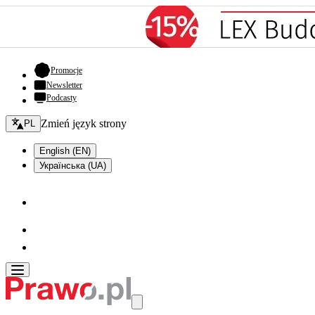
- otwiera się w nowej karcie
Promocje
Newsletter
Podcasty
Zmień język - bieżący:
Zmień język strony
PL
English (EN)
Українська (UA)