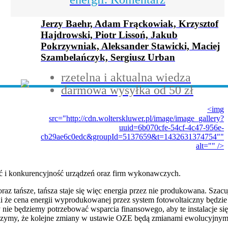
Jerzy Baehr, Adam Frąckowiak, Krzysztof
Hajdrowski, Piotr Lissoń, Jakub
Pokrzywniak, Aleksander Stawicki, Maciej
Szambelańczyk, Sergiusz Urban
rzetelna i aktualna wiedza
darmowa wysyłka od 50 zł
<img
src="http://cdn.wolterskluwer.pl/image/image_gallery?
uuid=6b070cfe-54cf-4c47-956e-
cb29ae6c0edc&groupId=5137659&t=1432631374754""
alt="" />
ść i konkurencyjność urządzeń oraz firm wykonawczych.
 coraz tańsze, tańsza staje się więc energia przez nie produkowana. Sz
yli że cena energii wyprodukowanej przez system fotowoltaiczny będzi
e będziemy potrzebować wsparcia finansowego, aby te instalacje się
iczymy, że kolejne zmiany w ustawie OZE będą zmianami ewolucyjnymi,