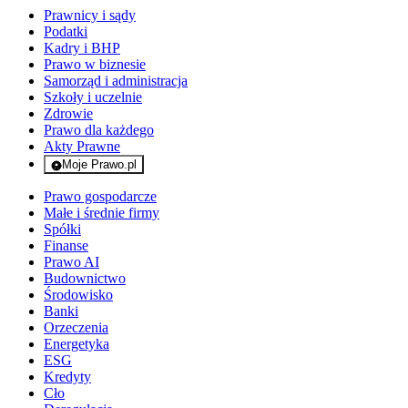
Prawnicy i sądy
Podatki
Kadry i BHP
Prawo w biznesie
Samorząd i administracja
Szkoły i uczelnie
Zdrowie
Prawo dla każdego
Akty Prawne
Moje Prawo.pl
- rejestracja i logowanie do serwisu
Prawo gospodarcze
Małe i średnie firmy
Spółki
Finanse
Prawo AI
Budownictwo
Środowisko
Banki
Orzeczenia
Energetyka
ESG
Kredyty
Cło