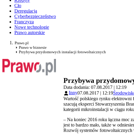
Kredyty
Cło
Deregulacja
Cyberbezpieczeństwo
Franczyza
Nowe technologie
Prawo autorskie
Prawo.pl
Prawo w biznesie
Przybywa przydomowych instalacji fotowoltaicznych
Przybywa przydomowych
Data dodania: 07.08.2017 | 12:19
Inny
07.08.2017 | 12:19
Środowisk
Wartość polskiego rynku elektrowni 
szacują eksperci Stowarzyszenia B
kategorii mikroinstalacji w ciągu ro
– Na koniec 2016 roku łączna moc z
jest to bardzo mało, także w odniesi
Rozwój systemów fotowoltaicznych w 