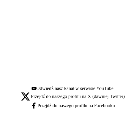
Odwiedź nasz kanał w serwisie YouTube
Youtube - otwiera się w nowej karcie
Przejdź do naszego profilu na X (dawniej Twitter)
X - otwiera się w nowej karcie
Przejdź do naszego profilu na Facebooku
Facebook - otwiera się w nowej karcie