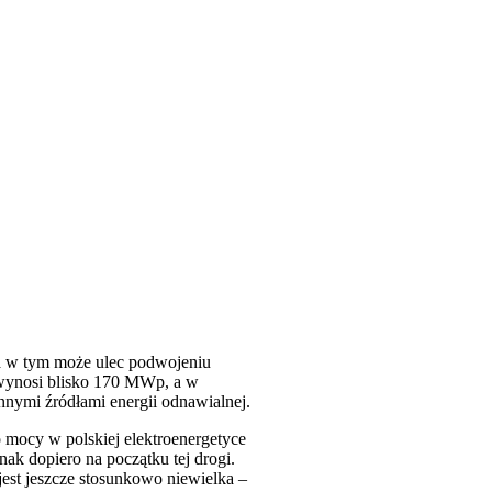
 a w tym może ulec podwojeniu
wynosi blisko 170 MWp, a w
innymi źródłami energii odnawialnej.
 mocy w polskiej elektroenergetyce
ak dopiero na początku tej drogi.
est jeszcze stosunkowo niewielka –