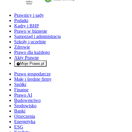
Prawnicy i sądy
Podatki
Kadry i BHP
Prawo w biznesie
Samorząd i administracja
Szkoły i uczelnie
Zdrowie
Prawo dla każdego
Akty Prawne
Moje Prawo.pl
- rejestracja i logowanie do serwisu
Prawo gospodarcze
Małe i średnie firmy
Spółki
Finanse
Prawo AI
Budownictwo
Środowisko
Banki
Orzeczenia
Energetyka
ESG