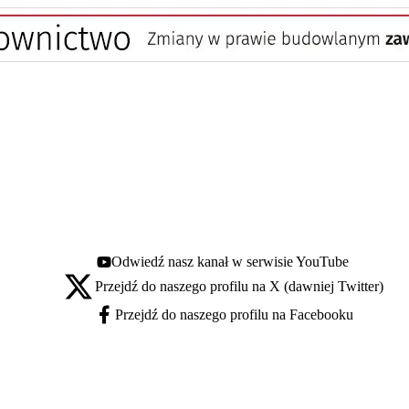
Odwiedź nasz kanał w serwisie YouTube
Youtube - otwiera się w nowej karcie
Przejdź do naszego profilu na X (dawniej Twitter)
X - otwiera się w nowej karcie
Przejdź do naszego profilu na Facebooku
Facebook - otwiera się w nowej karcie