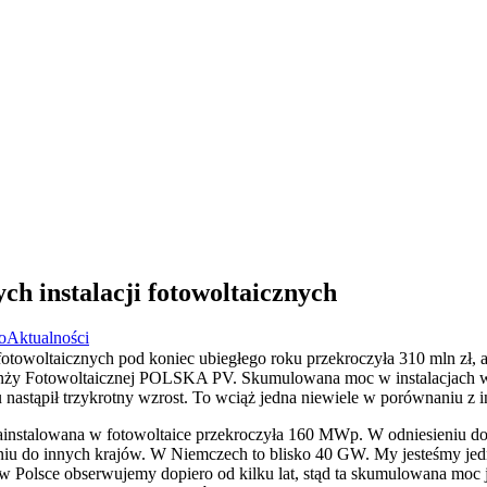
 instalacji fotowoltaicznych
o
Aktualności
fotowoltaicznych pod koniec ubiegłego roku przekroczyła 310 mln zł,
ranży Fotowoltaicznej POLSKA PV. Skumulowana moc w instalacjach 
ku nastąpił trzykrotny wzrost. To wciąż jedna niewiele w porównaniu z 
ainstalowana w fotowoltaice przekroczyła 160 MWp. W odniesieniu do
eniu do innych krajów. W Niemczech to blisko 40 GW. My jesteśmy jedn
Polsce obserwujemy dopiero od kilku lat, stąd ta skumulowana moc j