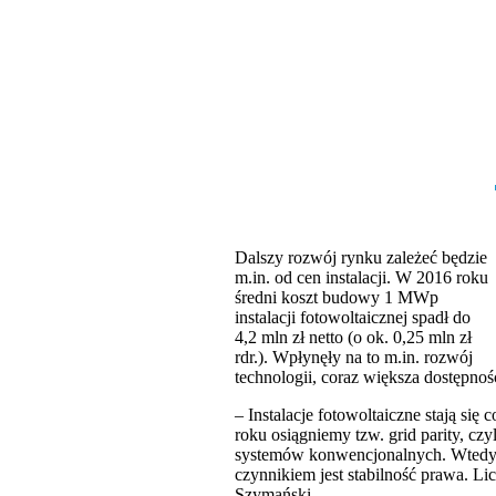
Dalszy rozwój rynku zależeć będzie
m.in. od cen instalacji. W 2016 roku
średni koszt budowy 1 MWp
instalacji fotowoltaicznej spadł do
4,2 mln zł netto (o ok. 0,25 mln zł
rdr.). Wpłynęły na to m.in. rozwój
technologii, coraz większa dostępno
– Instalacje fotowoltaiczne stają się
roku osiągniemy tzw. grid parity, cz
systemów konwencjonalnych. Wtedy ni
czynnikiem jest stabilność prawa. L
Szymański.