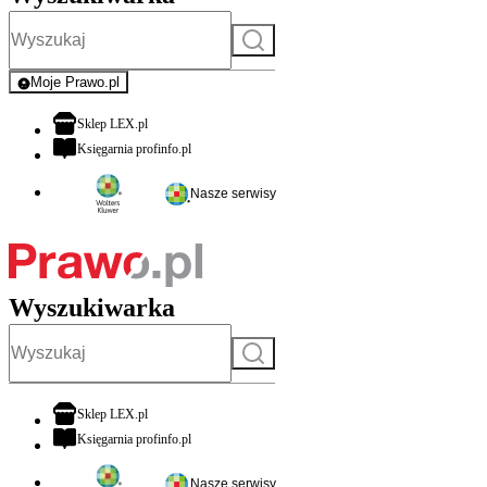
Szukaj
Moje Prawo.pl
- rejestracja i logowanie do serwisu
otwiera się w nowej karcie
Sklep LEX.pl
otwiera się w nowej karcie
Księgarnia profinfo.pl
Nasze serwisy
Wyszukiwarka
Szukaj
otwiera się w nowej karcie
Sklep LEX.pl
otwiera się w nowej karcie
Księgarnia profinfo.pl
Nasze serwisy