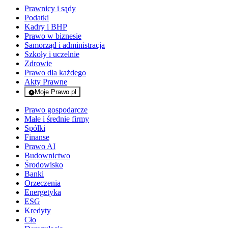
Prawnicy i sądy
Podatki
Kadry i BHP
Prawo w biznesie
Samorząd i administracja
Szkoły i uczelnie
Zdrowie
Prawo dla każdego
Akty Prawne
Moje Prawo.pl
- rejestracja i logowanie do serwisu
Prawo gospodarcze
Małe i średnie firmy
Spółki
Finanse
Prawo AI
Budownictwo
Środowisko
Banki
Orzeczenia
Energetyka
ESG
Kredyty
Cło