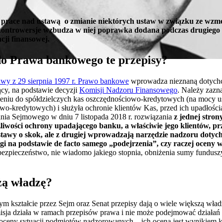
y prace nad ustawą o zmianie niektórych ustaw w związku ze wz
kontrowersje wzbudza w niej poprawka dodana podczas drugiego 
ji finansowej.
do Prawa bankowego te przepisy?
awy z 29 sierpnia 1997 r. Prawo bankowe
wprowadza nieznaną dotychc
ący, na podstawie decyzji
Komisji Nadzoru Finansowego
. Należy zazn
eniu do spółdzielczych kas oszczędnościowo-kredytowych (na mocy ust
owo-kredytowych) i służyła ochronie klientów Kas, przed ich upadłoś
ania Sejmowego w dniu 7 listopada 2018 r. rozwiązania
z jednej stro
liwości ochrony upadającego banku, a właściwie jego klientów, prz
tawy o skok, ale z drugiej wprowadzają narzędzie nadzoru dotych
gi na podstawie de facto samego „podejrzenia”, czy raczej oceny
ebezpieczeństwo, nie wiadomo jakiego stopnia, obniżenia sumy fundus
żą władzę?
 kształcie przez Sejm oraz Senat przepisy dają o wiele większą władz
isja działa w ramach przepisów prawa i nie może podejmować działań
ceny sytuacji podmiotów nadzorowanych – ich ocena jest wynikiem 