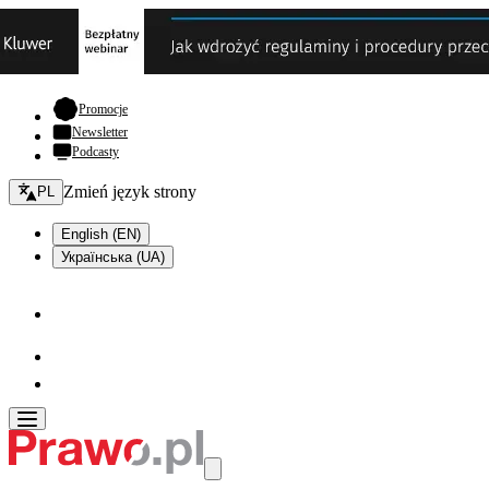
- otwiera się w nowej karcie
Promocje
Newsletter
Podcasty
Zmień język - bieżący:
Zmień język strony
PL
English (EN)
Українська (UA)