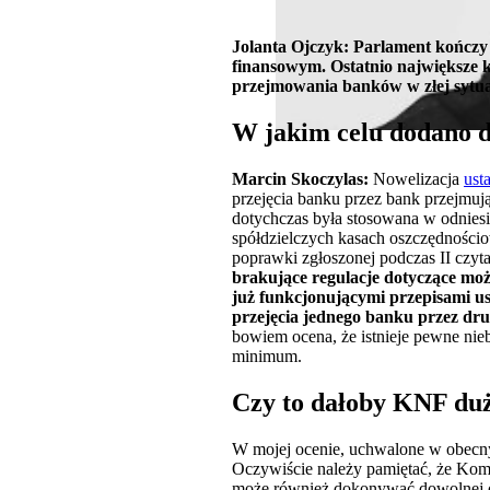
Jolanta Ojczyk: Parlament kończ
finansowym. Ostatnio największe 
przejmowania banków w złej sytuac
W jakim celu dodano 
Marcin Skoczylas:
Nowelizacja
ust
przejęcia banku przez bank przejmuj
dotychczas była stosowana w odniesi
spółdzielczych kasach oszczędności
poprawki zgłoszonej podczas II czyt
brakujące regulacje dotyczące moż
już funkcjonującymi przepisami us
przejęcia jednego banku przez dru
bowiem ocena, że istnieje pewne ni
minimum.
Czy to dałoby KNF du
W mojej ocenie, uchwalone w obecnym
Oczywiście należy pamiętać, że Kom
może również dokonywać dowolnej o