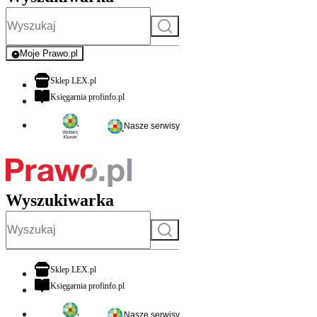
Szukaj
Moje Prawo.pl
- rejestracja i logowanie do serwisu
otwiera się w nowej karcie
Sklep LEX.pl
otwiera się w nowej karcie
Księgarnia profinfo.pl
Nasze serwisy
Wyszukiwarka
Szukaj
otwiera się w nowej karcie
Sklep LEX.pl
otwiera się w nowej karcie
Księgarnia profinfo.pl
Nasze serwisy