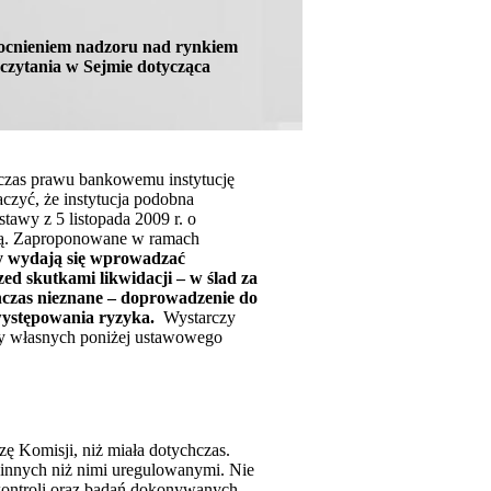
mocnieniem nadzoru nad rynkiem
czytania w Sejmie dotycząca
zas prawu bankowemu instytucję
aczyć, że instytucja podobna
awy z 5 listopada 2009 r. o
cią. Zaproponowane w ramach
ny wydają się wprowadzać
ed skutkami likwidacji – w ślad za
czas nieznane –
doprowadzenie do
 występowania ryzyka.
Wystarczy
zy własnych poniżej ustawowego
ę Komisji, niż miała dotychczas.
 innych niż nimi uregulowanymi. Nie
kontroli oraz badań dokonywanych