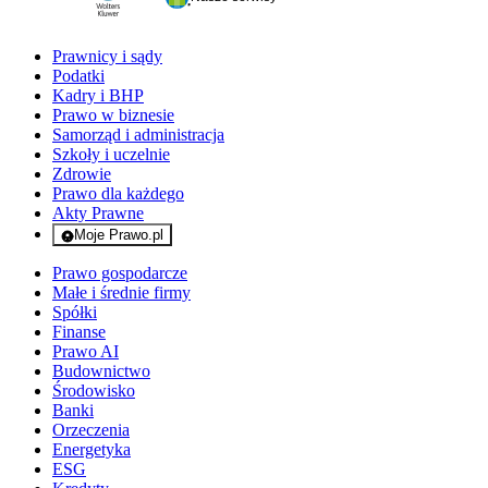
Prawnicy i sądy
Podatki
Kadry i BHP
Prawo w biznesie
Samorząd i administracja
Szkoły i uczelnie
Zdrowie
Prawo dla każdego
Akty Prawne
Moje Prawo.pl
- rejestracja i logowanie do serwisu
Prawo gospodarcze
Małe i średnie firmy
Spółki
Finanse
Prawo AI
Budownictwo
Środowisko
Banki
Orzeczenia
Energetyka
ESG