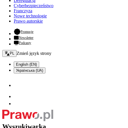
Deregulacja
Cyberbezpieczeństwo
Franczyza
Nowe technologie
Prawo autorskie
- otwiera się w nowej karcie
Promocje
Newsletter
Podcasty
Zmień język - bieżący:
Zmień język strony
PL
English (EN)
Українська (UA)
Wyszukiwarka