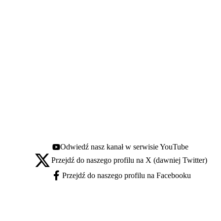
Odwiedź nasz kanał w serwisie YouTube
Youtube - otwiera się w nowej karcie
Przejdź do naszego profilu na X (dawniej Twitter)
X - otwiera się w nowej karcie
Przejdź do naszego profilu na Facebooku
Facebook - otwiera się w nowej karcie