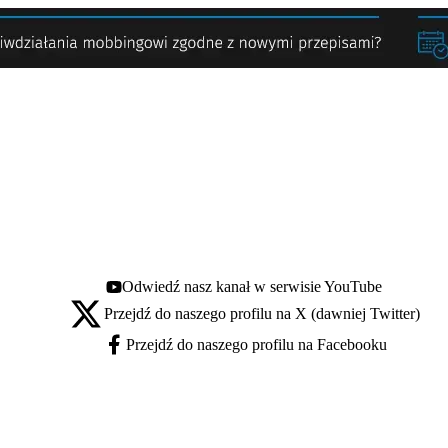
Odwiedź nasz kanał w serwisie YouTube
Youtube - otwiera się w nowej karcie
Przejdź do naszego profilu na X (dawniej Twitter)
X - otwiera się w nowej karcie
Przejdź do naszego profilu na Facebooku
Facebook - otwiera się w nowej karcie