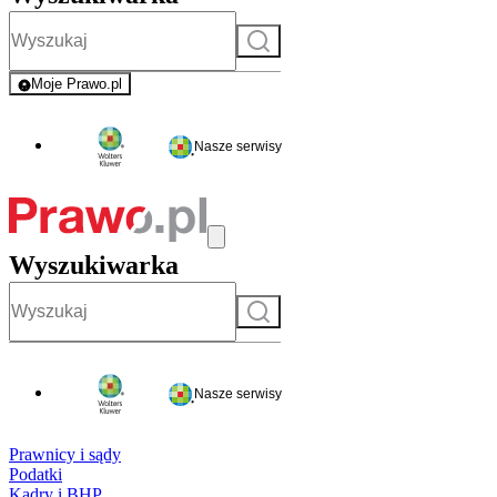
Szukaj
Moje Prawo.pl
- rejestracja i logowanie do serwisu
Nasze serwisy
Wyszukiwarka
Szukaj
Nasze serwisy
Prawnicy i sądy
Podatki
Kadry i BHP