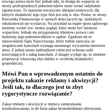
nowego prawa może być jednak taki, że dostęp do wsparcia ze
strony profesjonalnych pełnomocników może zostać radykalnie
ograniczony. To marzenie towarzystw ubezpieczeniowych, dla
których działalność tego typu firm jest solą w oku. Pomoc ze strony
Rzecznika Finansowego w sporach dotyczących np. zaniżanych
odszkodowań nie wystarczy. Na przykład na etapie sporu sądowego
możemy wydać tzw. istotny pogląd, który może być istotnym
wsparciem. Jednak nie przygotujemy klientowi pozwu i nie
będziemy jego pełnomocnikiem w sądzie. Zgadzam się ze
stanowiskiem Sądu Najwyższego, który trafnie zauważa, że
uregulowanie kancelarii wymaga starannego wyważenia interesów
stron. Z jednej strony nadrzędnym celem jest ochrona osób
korzystających z usług kancelarii. Z drugiej wydaje się, że niektóre
propozycje wkraczają zbyt daleko w swobodę działalności
gospodarczej.
Mówi Pan o wprowadzonym ostatnio do
projektu zakazie reklamy i akwizycji?
Jeśli tak, to dlaczego jest to zbyt
rygorystyncze rozwiązanie?
Zakaz reklamy i akwizycji w miejscu zamieszkania
poszkodowanego, to de facto zakaz bezpośredniego oferowania