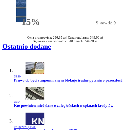
15%
Sprawdź
Rabatu
Cena promocyjna: 296,65 zł |
Cena regularna: 349,00 zł
Najniższa cena w ostatnich 30 dniach: 244,30 zł
Ostatnio dodane
05:30
Przejdź do artykułu:
Prawo do bycia zapomnianym blokuje trudne pytania o przeszłość
05:04
Przejdź do artykułu:
Kto powinien mieć dane o zaległościach w spłatach kredytów
07.08.2026 | 15:30