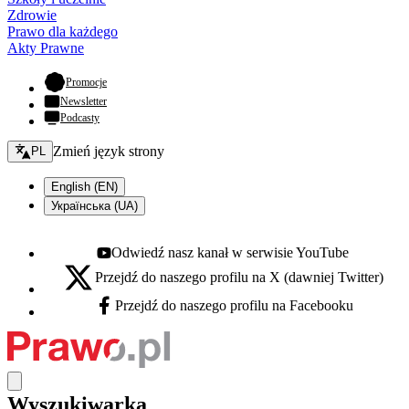
Zdrowie
Prawo dla każdego
Akty Prawne
- otwiera się w nowej karcie
Promocje
Newsletter
Podcasty
Zmień język - bieżący:
Zmień język strony
PL
English (EN)
Українська (UA)
Odwiedź nasz kanał w serwisie YouTube
Youtube - otwiera się w nowej karcie
Przejdź do naszego profilu na X (dawniej Twitter)
X - otwiera się w nowej karcie
Przejdź do naszego profilu na Facebooku
Facebook - otwiera się w nowej karcie
Wyszukiwarka