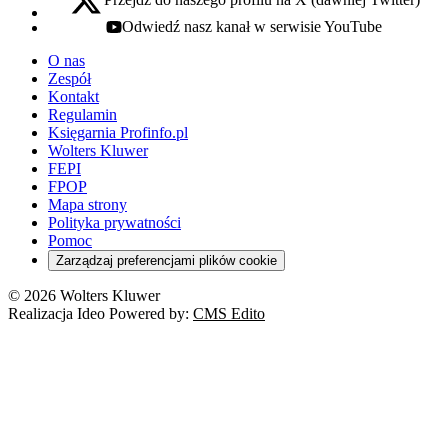
x - otwiera się w nowej karcie
Odwiedź nasz kanał w serwisie YouTube
youtube - otwiera się w nowej karcie
O nas
Zespół
Kontakt
Regulamin
Księgarnia Profinfo.pl
Wolters Kluwer
FEPI
FPOP
Mapa strony
Polityka prywatności
Pomoc
Zarządzaj preferencjami plików cookie
© 2026 Wolters Kluwer
Realizacja Ideo Powered by:
CMS Edito