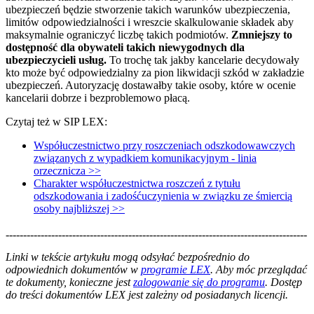
ubezpieczeń będzie stworzenie takich warunków ubezpieczenia,
limitów odpowiedzialności i wreszcie skalkulowanie składek aby
maksymalnie ograniczyć liczbę takich podmiotów.
Zmniejszy to
dostępność dla obywateli takich niewygodnych dla
ubezpieczycieli usług.
To trochę tak jakby kancelarie decydowały
kto może być odpowiedzialny za pion likwidacji szkód w zakładzie
ubezpieczeń. Autoryzację dostawałby takie osoby, które w ocenie
kancelarii dobrze i bezproblemowo płacą.
Czytaj też w SIP LEX:
Współuczestnictwo przy roszczeniach odszkodowawczych
związanych z wypadkiem komunikacyjnym - linia
orzecznicza >>
Charakter współuczestnictwa roszczeń z tytułu
odszkodowania i zadośćuczynienia w związku ze śmiercią
osoby najbliższej >>
--------------------------------------------------------------------------------------
--------------------------------------------------------
Linki w tekście artykułu mogą odsyłać bezpośrednio do
odpowiednich dokumentów w
programie LEX
. Aby móc przeglądać
te dokumenty, konieczne jest
zalogowanie się do programu
. Dostęp
do treści dokumentów LEX jest zależny od posiadanych licencji.