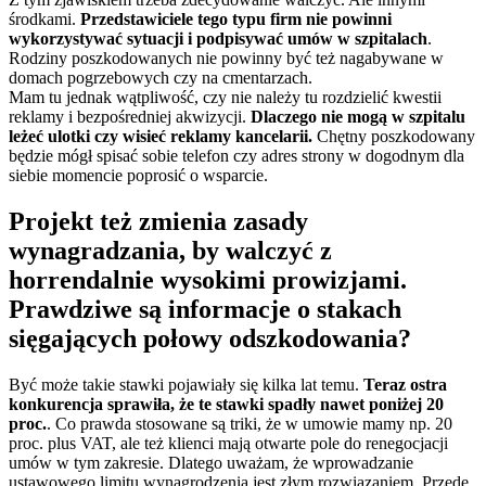
środkami.
Przedstawiciele tego typu firm nie powinni
wykorzystywać sytuacji i podpisywać umów w szpitalach
.
Rodziny poszkodowanych nie powinny być też nagabywane w
domach pogrzebowych czy na cmentarzach.
Mam tu jednak wątpliwość, czy nie należy tu rozdzielić kwestii
reklamy i bezpośredniej akwizycji.
Dlaczego nie mogą w szpitalu
leżeć ulotki czy wisieć reklamy kancelarii.
Chętny poszkodowany
będzie mógł spisać sobie telefon czy adres strony w dogodnym dla
siebie momencie poprosić o wsparcie.
Projekt też zmienia zasady
wynagradzania, by walczyć z
horrendalnie wysokimi prowizjami.
Prawdziwe są informacje o stakach
sięgających połowy odszkodowania?
Być może takie stawki pojawiały się kilka lat temu.
Teraz ostra
konkurencja sprawiła, że te stawki spadły nawet poniżej 20
proc.
. Co prawda stosowane są triki, że w umowie mamy np. 20
proc. plus VAT, ale też klienci mają otwarte pole do renegocjacji
umów w tym zakresie. Dlatego uważam, że wprowadzanie
ustawowego limitu wynagrodzenia jest złym rozwiązaniem. Przede