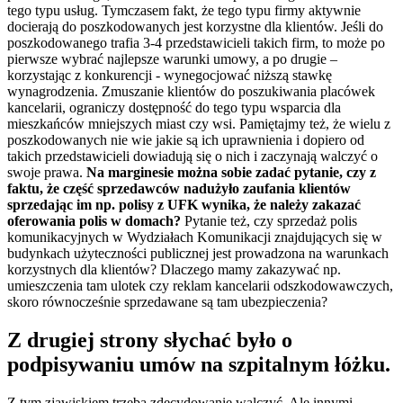
tego typu usług. Tymczasem fakt, że tego typu firmy aktywnie
docierają do poszkodowanych jest korzystne dla klientów. Jeśli do
poszkodowanego trafia 3-4 przedstawicieli takich firm, to może po
pierwsze wybrać najlepsze warunki umowy, a po drugie –
korzystając z konkurencji - wynegocjować niższą stawkę
wynagrodzenia. Zmuszanie klientów do poszukiwania placówek
kancelarii, ograniczy dostępność do tego typu wsparcia dla
mieszkańców mniejszych miast czy wsi. Pamiętajmy też, że wielu z
poszkodowanych nie wie jakie są ich uprawnienia i dopiero od
takich przedstawicieli dowiadują się o nich i zaczynają walczyć o
swoje prawa.
Na marginesie można sobie zadać pytanie, czy z
faktu, że część sprzedawców nadużyło zaufania klientów
sprzedając im np. polisy z UFK wynika, że należy zakazać
oferowania polis w domach?
Pytanie też, czy sprzedaż polis
komunikacyjnych w Wydziałach Komunikacji znajdujących się w
budynkach użyteczności publicznej jest prowadzona na warunkach
korzystnych dla klientów? Dlaczego mamy zakazywać np.
umieszczenia tam ulotek czy reklam kancelarii odszkodowawczych,
skoro równocześnie sprzedawane są tam ubezpieczenia?
Z drugiej strony słychać było o
podpisywaniu umów na szpitalnym łóżku.
Z tym zjawiskiem trzeba zdecydowanie walczyć. Ale innymi