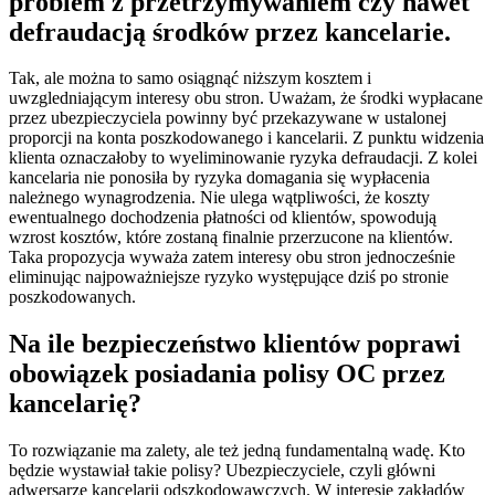
problem z przetrzymywaniem czy nawet
defraudacją środków przez kancelarie.
Tak, ale można to samo osiągnąć niższym kosztem i
uwzgledniającym interesy obu stron. Uważam, że środki wypłacane
przez ubezpieczyciela powinny być przekazywane w ustalonej
proporcji na konta poszkodowanego i kancelarii. Z punktu widzenia
klienta oznaczałoby to wyeliminowanie ryzyka defraudacji. Z kolei
kancelaria nie ponosiła by ryzyka domagania się wypłacenia
należnego wynagrodzenia. Nie ulega wątpliwości, że koszty
ewentualnego dochodzenia płatności od klientów, spowodują
wzrost kosztów, które zostaną finalnie przerzucone na klientów.
Taka propozycja wyważa zatem interesy obu stron jednocześnie
eliminując najpoważniejsze ryzyko występujące dziś po stronie
poszkodowanych.
Na ile bezpieczeństwo klientów poprawi
obowiązek posiadania polisy OC przez
kancelarię?
To rozwiązanie ma zalety, ale też jedną fundamentalną wadę. Kto
będzie wystawiał takie polisy? Ubezpieczyciele, czyli główni
adwersarze kancelarii odszkodowawczych. W interesie zakładów