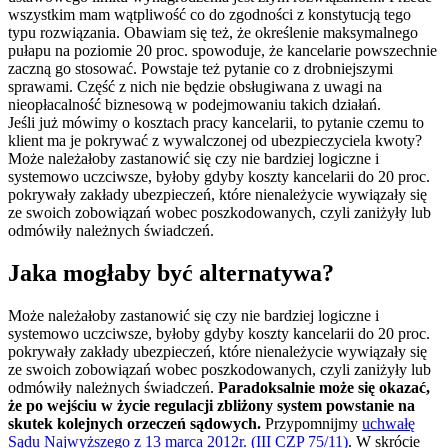
wszystkim mam wątpliwość co do zgodności z konstytucją tego
typu rozwiązania. Obawiam się też, że określenie maksymalnego
pułapu na poziomie 20 proc. spowoduje, że kancelarie powszechnie
zaczną go stosować. Powstaje też pytanie co z drobniejszymi
sprawami. Część z nich nie będzie obsługiwana z uwagi na
nieopłacalność biznesową w podejmowaniu takich działań.
Jeśli już mówimy o kosztach pracy kancelarii, to pytanie czemu to
klient ma je pokrywać z wywalczonej od ubezpieczyciela kwoty?
Może należałoby zastanowić się czy nie bardziej logiczne i
systemowo uczciwsze, byłoby gdyby koszty kancelarii do 20 proc.
pokrywały zakłady ubezpieczeń, które nienależycie wywiązały się
ze swoich zobowiązań wobec poszkodowanych, czyli zaniżyły lub
odmówiły należnych świadczeń.
Jaka mogłaby być alternatywa?
Może należałoby zastanowić się czy nie bardziej logiczne i
systemowo uczciwsze, byłoby gdyby koszty kancelarii do 20 proc.
pokrywały zakłady ubezpieczeń, które nienależycie wywiązały się
ze swoich zobowiązań wobec poszkodowanych, czyli zaniżyły lub
odmówiły należnych świadczeń.
Paradoksalnie może się okazać,
że po wejściu w życie regulacji zbliżony system powstanie na
skutek kolejnych orzeczeń sądowych.
Przypomnijmy
uchwałę
Sądu Najwyższego z 13 marca 2012r. (III CZP 75/11)
. W skrócie