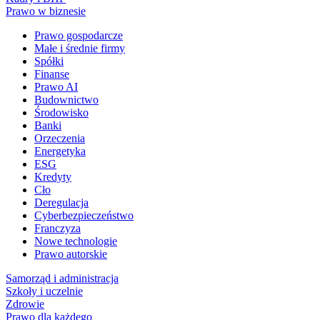
Prawo w biznesie
Prawo gospodarcze
Małe i średnie firmy
Spółki
Finanse
Prawo AI
Budownictwo
Środowisko
Banki
Orzeczenia
Energetyka
ESG
Kredyty
Cło
Deregulacja
Cyberbezpieczeństwo
Franczyza
Nowe technologie
Prawo autorskie
Samorząd i administracja
Szkoły i uczelnie
Zdrowie
Prawo dla każdego