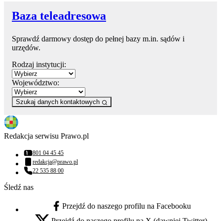
Baza teleadresowa
Sprawdź darmowy dostęp do pełnej bazy m.in. sądów i
urzędów.
Rodzaj instytucji:
Województwo:
Szukaj danych kontaktowych
Redakcja serwisu Prawo.pl
801 04 45 45
Numer telefonu:
redakcja@prawo.pl
Adres email:
22 535 88 00
Numer telefonu:
Śledź nas
Przejdź do naszego profilu na Facebooku
facebook - otwiera się w nowej karcie
Przejdź do naszego profilu na X (dawniej Twitter)