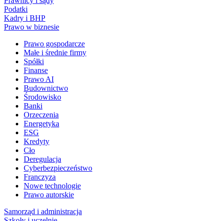
Prawnicy i sądy
Podatki
Kadry i BHP
Prawo w biznesie
Prawo gospodarcze
Małe i średnie firmy
Spółki
Finanse
Prawo AI
Budownictwo
Środowisko
Banki
Orzeczenia
Energetyka
ESG
Kredyty
Cło
Deregulacja
Cyberbezpieczeństwo
Franczyza
Nowe technologie
Prawo autorskie
Samorząd i administracja
Szkoły i uczelnie