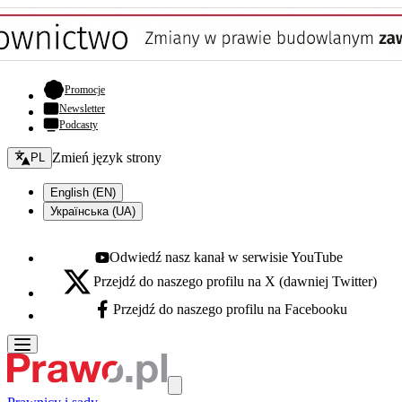
- otwiera się w nowej karcie
Promocje
Newsletter
Podcasty
Zmień język - bieżący:
Zmień język strony
PL
English (EN)
Українська (UA)
Odwiedź nasz kanał w serwisie YouTube
Youtube - otwiera się w nowej karcie
Przejdź do naszego profilu na X (dawniej Twitter)
X - otwiera się w nowej karcie
Przejdź do naszego profilu na Facebooku
Facebook - otwiera się w nowej karcie