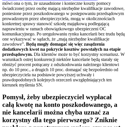
mówi ona o tym, że uzasadnione i konieczne koszty pomocy
świadczonej przez osobę mającą niezbędne kwalifikacje zawodowe,
poniesione przez poszkodowanego w postępowaniu przedsądowym
prowadzonym przez ubezpieczyciela, mogą w okolicznościach
konkretnej sprawy stanowić szkodę majątkową podlegającą
naprawieniu w ramach obowiązkowego ubezpieczeni OC
komunikacyjnego. Po uregulowaniu rynku kancelarii bez trudu będą
one wykazywać w sądach, że „mają niezbędne kwalifikacje
zawodowe”.
Będą mogły domagać się więc zasądzenia
dodatkowych kwot na pokrycie kosztów powstałych na etapie
przedsądowym.
Dla klientów może to być korzystny scenariusz. W
warunkach ostrej konkurencji niektóre kancelarie będą starały się
obniżyć procent potrącany z odszkodowania należnego klientowi
np. do 10 proc., a drugich 10 proc. domagać się bezpośrednio od
ubezpieczyciela na podstawie powyższej uchwały i
prawdopodobnych kolejnych orzeczeń uwzględniających ten
kierunek myślenia SN.
Pomysł, żeby ubezpieczyciel wypłacał
całą kwotę na konto poszkodowanego, a
nie kancelarii można chyba uznać za
korzystny dla tego pierwszego? Zniknie