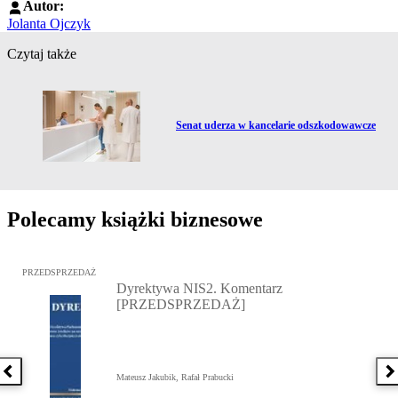
Autor:
Jolanta Ojczyk
Czytaj także
Przejdź do artykułu:
Senat uderza w kancelarie odszkodowawcze
Polecamy książki biznesowe
Przejdź do: Dyrektywa NIS2. Komentarz [PRZEDSPRZEDAŻ], Mateu
PRZEDSPRZEDAŻ
Dyrektywa NIS2. Komentarz
[PRZEDSPRZEDAŻ]
Poprzednia książka
N
Mateusz Jakubik, Rafał Prabucki