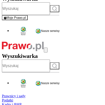
Szukaj
Moje Prawo.pl
- rejestracja i logowanie do serwisu
Nasze serwisy
Wyszukiwarka
Szukaj
Nasze serwisy
Prawnicy i sądy
Podatki
Kadry i BHP