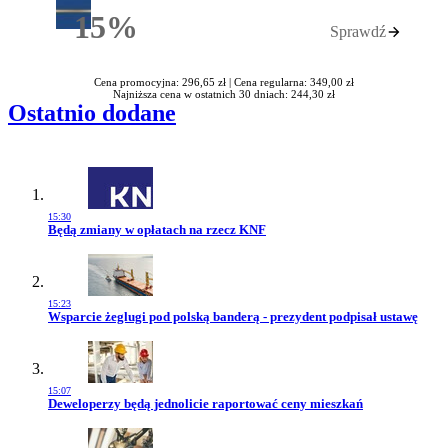
15%
Sprawdź
Rabatu
Cena promocyjna: 296,65 zł |
Cena regularna: 349,00 zł
Najniższa cena w ostatnich 30 dniach: 244,30 zł
Ostatnio dodane
15:30
Przejdź do artykułu:
Będą zmiany w opłatach na rzecz KNF
15:23
Przejdź do artykułu:
Wsparcie żeglugi pod polską banderą - prezydent podpisał ustawę
15:07
Przejdź do artykułu:
Deweloperzy będą jednolicie raportować ceny mieszkań