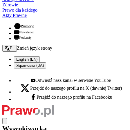
Zdrowie
Prawo dla każdego
Akty Prawne
- otwiera się w nowej karcie
Promocje
Newsletter
Podcasty
Zmień język - bieżący:
Zmień język strony
PL
English (EN)
Українська (UA)
Odwiedź nasz kanał w serwisie YouTube
Youtube - otwiera się w nowej karcie
Przejdź do naszego profilu na X (dawniej Twitter)
X - otwiera się w nowej karcie
Przejdź do naszego profilu na Facebooku
Facebook - otwiera się w nowej karcie
Wyszukiwarka