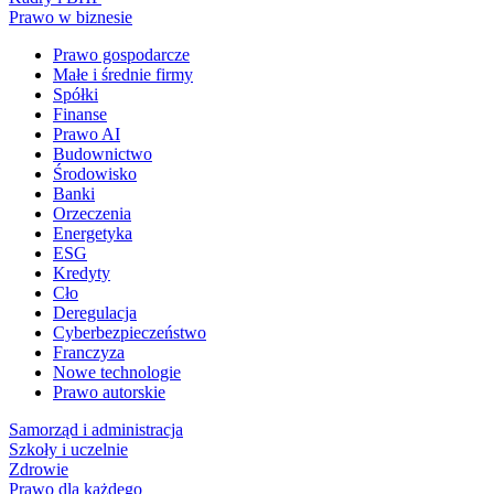
Prawo w biznesie
Prawo gospodarcze
Małe i średnie firmy
Spółki
Finanse
Prawo AI
Budownictwo
Środowisko
Banki
Orzeczenia
Energetyka
ESG
Kredyty
Cło
Deregulacja
Cyberbezpieczeństwo
Franczyza
Nowe technologie
Prawo autorskie
Samorząd i administracja
Szkoły i uczelnie
Zdrowie
Prawo dla każdego