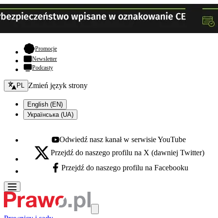
- otwiera się w nowej karcie
Promocje
Newsletter
Podcasty
Zmień język - bieżący:
Zmień język strony
PL
English (EN)
Українська (UA)
Odwiedź nasz kanał w serwisie YouTube
Youtube - otwiera się w nowej karcie
Przejdź do naszego profilu na X (dawniej Twitter)
X - otwiera się w nowej karcie
Przejdź do naszego profilu na Facebooku
Facebook - otwiera się w nowej karcie