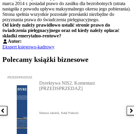
marca 2014 r. posiadał prawo do zasiłku dla bezrobotnych (utrata
nastąpiła z powodu upływu maksymalnego okresu jego pobierania).
Strona spełnia wszystkie pozostałe przesłanki niezbędne do
przyznania prawa do świadczenia pielęgnacyjnego.
Od kiedy należy prawidłowo ustalić stronie prawo do
świadczenia pielęgnacyjnego oraz od kiedy należy opłacać
składki emerytalno-rentowe?
Autor:
Ekspert księgowo-kadrowy
Polecamy książki biznesowe
Przejdź do: Dyrektywa NIS2. Komentarz [PRZEDSPRZEDAŻ], Mateu
PRZEDSPRZEDAŻ
Dyrektywa NIS2. Komentarz
[PRZEDSPRZEDAŻ]
Poprzednia książka
N
Mateusz Jakubik, Rafał Prabucki