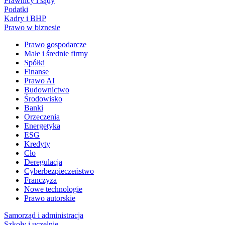
Prawnicy i sądy
Podatki
Kadry i BHP
Prawo w biznesie
Prawo gospodarcze
Małe i średnie firmy
Spółki
Finanse
Prawo AI
Budownictwo
Środowisko
Banki
Orzeczenia
Energetyka
ESG
Kredyty
Cło
Deregulacja
Cyberbezpieczeństwo
Franczyza
Nowe technologie
Prawo autorskie
Samorząd i administracja
Szkoły i uczelnie