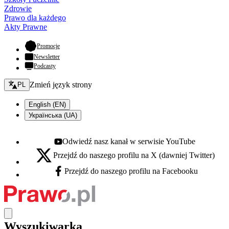
Zdrowie
Prawo dla każdego
Akty Prawne
- otwiera się w nowej karcie
Promocje
Newsletter
Podcasty
Zmień język - bieżący:
Zmień język strony
PL
English (EN)
Українська (UA)
Odwiedź nasz kanał w serwisie YouTube
Youtube - otwiera się w nowej karcie
Przejdź do naszego profilu na X (dawniej Twitter)
X - otwiera się w nowej karcie
Przejdź do naszego profilu na Facebooku
Facebook - otwiera się w nowej karcie
Wyszukiwarka