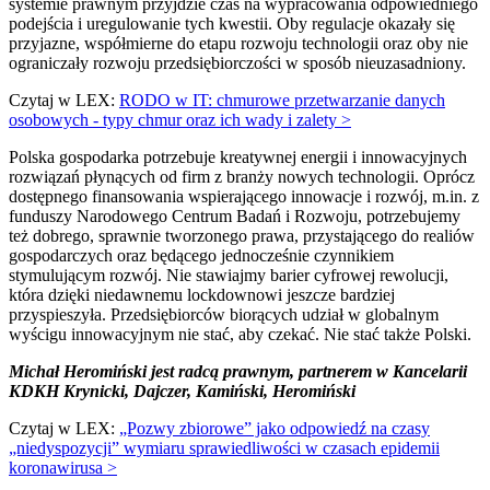
systemie prawnym przyjdzie czas na wypracowania odpowiedniego
podejścia i uregulowanie tych kwestii. Oby regulacje okazały się
przyjazne, współmierne do etapu rozwoju technologii oraz oby nie
ograniczały rozwoju przedsiębiorczości w sposób nieuzasadniony.
Czytaj w LEX:
RODO w IT: chmurowe przetwarzanie danych
osobowych - typy chmur oraz ich wady i zalety >
Polska gospodarka potrzebuje kreatywnej energii i innowacyjnych
rozwiązań płynących od firm z branży nowych technologii. Oprócz
dostępnego finansowania wspierającego innowacje i rozwój, m.in. z
funduszy Narodowego Centrum Badań i Rozwoju, potrzebujemy
też dobrego, sprawnie tworzonego prawa, przystającego do realiów
gospodarczych oraz będącego jednocześnie czynnikiem
stymulującym rozwój. Nie stawiajmy barier cyfrowej rewolucji,
która dzięki niedawnemu lockdownowi jeszcze bardziej
przyspieszyła. Przedsiębiorców biorących udział w globalnym
wyścigu innowacyjnym nie stać, aby czekać. Nie stać także Polski.
Michał Heromiński jest radcą prawnym, partnerem w Kancelarii
KDKH Krynicki, Dajczer, Kamiński, Heromiński
Czytaj w LEX:
„Pozwy zbiorowe” jako odpowiedź na czasy
„niedyspozycji” wymiaru sprawiedliwości w czasach epidemii
koronawirusa >