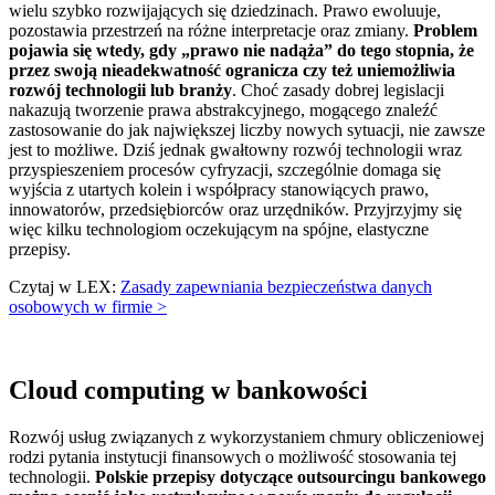
wielu szybko rozwijających się dziedzinach. Prawo ewoluuje,
pozostawia przestrzeń na różne interpretacje oraz zmiany.
Problem
pojawia się wtedy, gdy „prawo nie nadąża” do tego stopnia, że
przez swoją nieadekwatność ogranicza czy też uniemożliwia
rozwój technologii lub branży
. Choć zasady dobrej legislacji
nakazują tworzenie prawa abstrakcyjnego, mogącego znaleźć
zastosowanie do jak największej liczby nowych sytuacji, nie zawsze
jest to możliwe. Dziś jednak gwałtowny rozwój technologii wraz
przyspieszeniem procesów cyfryzacji, szczególnie domaga się
wyjścia z utartych kolein i współpracy stanowiących prawo,
innowatorów, przedsiębiorców oraz urzędników. Przyjrzyjmy się
więc kilku technologiom oczekującym na spójne, elastyczne
przepisy.
Czytaj w LEX:
Zasady zapewniania bezpieczeństwa danych
osobowych w firmie >
Cloud computing w bankowości
Rozwój usług związanych z wykorzystaniem chmury obliczeniowej
rodzi pytania instytucji finansowych o możliwość stosowania tej
technologii.
Polskie przepisy dotyczące outsourcingu bankowego