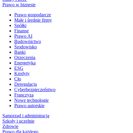
Prawo w biznesie
Prawo gospodarcze
Małe i średnie firmy
Spółki
Finanse
Prawo AI
Budownictwo
Środowisko
Banki
Orzeczenia
Energetyka
ESG
Kredyty
Cło
Deregulacja
Cyberbezpieczeństwo
Franczyza
Nowe technologie
Prawo autorskie
Samorząd i administracja
Szkoły i uczelnie
Zdrowie
Prawo dla każdego