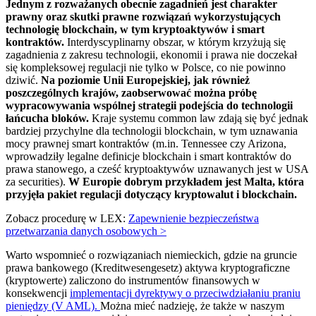
Jednym z rozważanych obecnie zagadnień jest charakter
prawny oraz skutki prawne rozwiązań wykorzystujących
technologię blockchain, w tym kryptoaktywów i smart
kontraktów.
Interdyscyplinarny obszar, w którym krzyżują się
zagadnienia z zakresu technologii, ekonomii i prawa nie doczekał
się kompleksowej regulacji nie tylko w Polsce, co nie powinno
dziwić.
Na poziomie Unii Europejskiej, jak również
poszczególnych krajów, zaobserwować można próbę
wypracowywania wspólnej strategii podejścia do technologii
łańcucha bloków.
Kraje systemu common law zdają się być jednak
bardziej przychylne dla technologii blockchain, w tym uznawania
mocy prawnej smart kontraktów (m.in. Tennessee czy Arizona,
wprowadziły legalne definicje blockchain i smart kontraktów do
prawa stanowego, a cześć kryptoaktywów uznawanych jest w USA
za securities).
W Europie dobrym przykładem jest Malta, która
przyjęła pakiet regulacji dotyczący kryptowalut i blockchain.
Zobacz procedurę w LEX:
Zapewnienie bezpieczeństwa
przetwarzania danych osobowych >
Warto wspomnieć o rozwiązaniach niemieckich, gdzie na gruncie
prawa bankowego (Kreditwesengesetz) aktywa kryptograficzne
(kryptowerte) zaliczono do instrumentów finansowych w
konsekwencji
implementacji dyrektywy o przeciwdziałaniu praniu
pieniędzy (V AML).
Można mieć nadzieję, że także w naszym