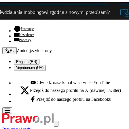
- otwiera się w nowej karcie
Promocje
Newsletter
Podcasty
Zmień język - bieżący:
Zmień język strony
PL
English (EN)
Українська (UA)
Odwiedź nasz kanał w serwisie YouTube
Youtube - otwiera się w nowej karcie
Przejdź do naszego profilu na X (dawniej Twitter)
X - otwiera się w nowej karcie
Przejdź do naszego profilu na Facebooku
Facebook - otwiera się w nowej karcie