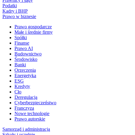
Prawnicy i sądy
Podatki
Kadry i BHP
Prawo w biznesie
Prawo gospodarcze
Małe i średnie firmy
Spółki
Finanse
Prawo AI
Budownictwo
Środowisko
Banki
Orzeczenia
Energetyka
ESG
Kredyty
Cło
Deregulacja
Cyberbezpieczeństwo
Franczyza
Nowe technologie
Prawo autorskie
Samorząd i administracja
Szkoły i uczelnie