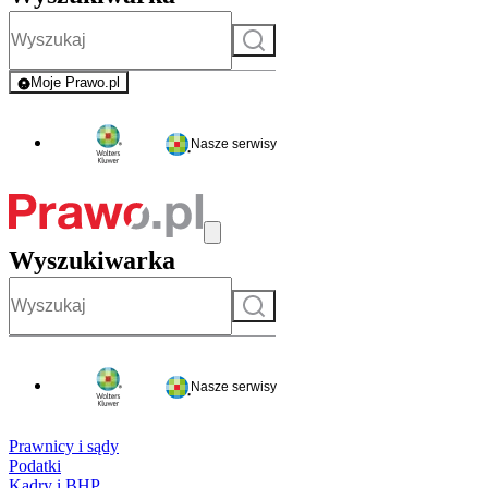
Szukaj
Moje Prawo.pl
- rejestracja i logowanie do serwisu
Nasze serwisy
Wyszukiwarka
Szukaj
Nasze serwisy
Prawnicy i sądy
Podatki
Kadry i BHP