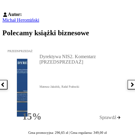
Autor:
Michał Heromiński
Polecamy książki biznesowe
Przejdź do: Dyrektywa NIS2. Komentarz [PRZEDSPRZEDAŻ], Mateu
PRZEDSPRZEDAŻ
Dyrektywa NIS2. Komentarz
[PRZEDSPRZEDAŻ]
Poprzednia książka
N
Mateusz Jakubik, Rafał Prabucki
15%
Sprawdź
Rabatu
Cena promocyjna: 296,65 zł |
Cena regularna: 349,00 zł