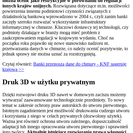
można ocenić jako restrykcyjne w porównaniu do regulacji
innych krajów unijnych.
Rozwiązana dotyczące m.in. możliwości
powierzenia innemu podmiotowi czynności związanych z
działalnością bankową wprowadzono w 2004 r., czyli zanim banki
zaczęły szeroko rozważać wykorzystanie infrastruktury
informatycznej w chmurze. Kluczowi dostawcy tej technologii, czy
podmioty działające w branży mogą mieć problem z
zaakceptowaniem regulacji w krajowym wydaniu. Choć na
początku roku pojawiło się nowe stanowisko nadzoru nt.
przetwarzania danych w chmurze, co należy ocenić pozytywnie, to
jednak sprawy nie można uznać za rozstrzygniętą.
Czytaj również:
Banki przenoszą dane do chmury - KNF sugeruje
krajową >>
Druk 3D w użytku prywatnym
Dzięki rozwojowi druku 3D nawet w domowym zaciszu możemy
wytwarzać zaawansowane technologicznie przedmioty. To nowy
temat w zakresie ochrony praw autorskich do utworu pierwotnego.
Istotnym zagadnieniem jest możliwość drukowania cudzego utworu
i korzystania z niego w celach prywatnych (dozwolony użytek).
Ważna jest również ochrona utworu zależnego, dopuszczalność
adaptacji lub innego opracowania utworu pierwotnego i uprawnień
jego twórcy.
Aktualnie istniejące rozwiązania prawa własności