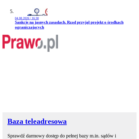
04.08.2026 | 16:30
Przejdź do artykułu:
Sankcje na jasnych zasadach. Rząd przyjął projekt o środkach
ograniczających
Baza teleadresowa
Sprawdź darmowy dostęp do pełnej bazy m.in. sądów i