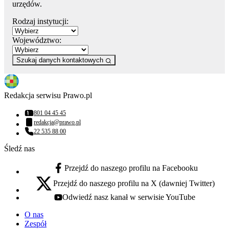
urzędów.
Rodzaj instytucji:
Województwo:
Szukaj danych kontaktowych
Redakcja serwisu Prawo.pl
801 04 45 45
Numer telefonu:
redakcja@prawo.pl
Adres email:
22 535 88 00
Numer telefonu:
Śledź nas
Przejdź do naszego profilu na Facebooku
facebook - otwiera się w nowej karcie
Przejdź do naszego profilu na X (dawniej Twitter)
x - otwiera się w nowej karcie
Odwiedź nasz kanał w serwisie YouTube
youtube - otwiera się w nowej karcie
O nas
Zespół