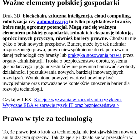
Ważne elementy polskiej gospodarki
Druk 3D,
blockchain, sztuczna inteligencja, cloud computing,
robotyzacja czy
automatyzacja
to tylko przykładowe branże,
które mają ogromny potencjał. Mogą stać się ważnym
elementem polskiej gospodarki, jednak ich ekspansję blokują,
oprócz innych przyczyn, również bariery prawne.
Chodzi tu nie
tylko o brak nowych przepisów. Barierą może być też nadmiar
rozproszonego prawa, prawo niewspółmierne do etapu rozwoju
danej technologii czy branży lub
praktyka stosowania prawa
przez
organy administracji. Troska o bezpieczeństwo obrotu, systemu
gospodarczego i jego uczestników nie powinna hamować swobody
działalności i poszukiwania nowych, bardziej innowacyjnych
rozwiązań. Wymienione powyżej wartości powinny być
uwzględniane oraz rozważane w kontekście znoszenia barier dla
rozwoju technologii.
Czytaj w LEX
Kolejne wyzwania w zarządzaniu ryzykiem.
Wytyczne EBA w sprawie ryzyk IT oraz bezpieczeństwa >
Prawo w tyle za technologią
To, że prawo jest o krok za technologią, nie jest zjawiskiem nowym,
ani budzącym sprzeciw. Tak dzieje się i działo się w przeszłości w