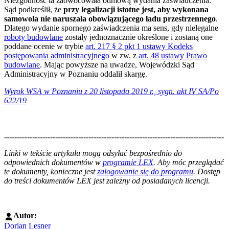
Niezgodność ta zaowocowała odmową wydania zaświadczenia.
Sąd podkreślił, że
przy legalizacji istotne jest, aby wykonana
samowola nie naruszała obowiązującego ładu przestrzennego
.
Dlatego wydanie spornego zaświadczenia ma sens, gdy nielegalne
roboty budowlane
zostały jednoznacznie określone i zostaną one
poddane ocenie w trybie
art. 217 § 2 pkt 1 ustawy Kodeks
postępowania administracyjnego
w zw. z
art. 48 ustawy Prawo
budowlane
. Mając powyższe na uwadze, Wojewódzki Sąd
Administracyjny w Poznaniu oddalił skargę.
Wyrok WSA w Poznaniu z 20 listopada 2019 r., sygn. akt IV SA/Po
622/19
--------------------------------------------------------------------------------------
--------------------------------------------------------
Linki w tekście artykułu mogą odsyłać bezpośrednio do
odpowiednich dokumentów w
programie LEX
. Aby móc przeglądać
te dokumenty, konieczne jest
zalogowanie się do programu
. Dostęp
do treści dokumentów LEX jest zależny od posiadanych licencji.
Autor:
Dorian Lesner