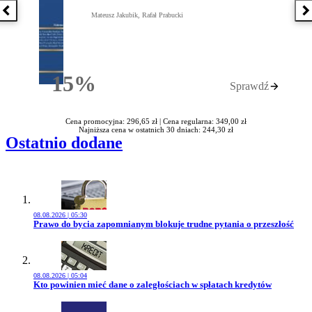
Poprzednia książka
N
Mateusz Jakubik, Rafał Prabucki
15%
Sprawdź
Rabatu
Cena promocyjna: 296,65 zł |
Cena regularna: 349,00 zł
Najniższa cena w ostatnich 30 dniach: 244,30 zł
Ostatnio dodane
08.08.2026 | 05:30
Przejdź do artykułu:
Prawo do bycia zapomnianym blokuje trudne pytania o przeszłość
08.08.2026 | 05:04
Przejdź do artykułu:
Kto powinien mieć dane o zaległościach w spłatach kredytów