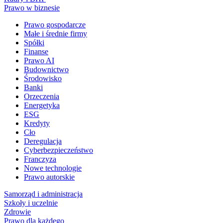
Prawo w biznesie
Prawo gospodarcze
Małe i średnie firmy
Spółki
Finanse
Prawo AI
Budownictwo
Środowisko
Banki
Orzeczenia
Energetyka
ESG
Kredyty
Cło
Deregulacja
Cyberbezpieczeństwo
Franczyza
Nowe technologie
Prawo autorskie
Samorząd i administracja
Szkoły i uczelnie
Zdrowie
Prawo dla każdego