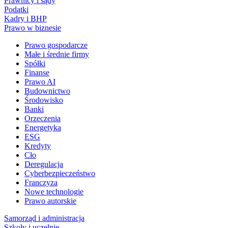
Prawnicy i sądy
Podatki
Kadry i BHP
Prawo w biznesie
Prawo gospodarcze
Małe i średnie firmy
Spółki
Finanse
Prawo AI
Budownictwo
Środowisko
Banki
Orzeczenia
Energetyka
ESG
Kredyty
Cło
Deregulacja
Cyberbezpieczeństwo
Franczyza
Nowe technologie
Prawo autorskie
Samorząd i administracja
Szkoły i uczelnie