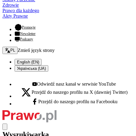
Zdrowie
Prawo dla każdego
Akty Prawne
- otwiera się w nowej karcie
Promocje
Newsletter
Podcasty
Zmień język - bieżący:
Zmień język strony
PL
English (EN)
Українська (UA)
Odwiedź nasz kanał w serwisie YouTube
Youtube - otwiera się w nowej karcie
Przejdź do naszego profilu na X (dawniej Twitter)
X - otwiera się w nowej karcie
Przejdź do naszego profilu na Facebooku
Facebook - otwiera się w nowej karcie
Wyszukiwarka