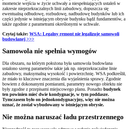
momencie wejścia w życie uchwały a niespełniających ustaleń w
zakresie nieprzekraczalnych linii zabudowy, dopuszcza się
ewentualną odbudowę, rozbudowę, nadbudowę budynków lub ich
części jedynie w istniejącym obrysie budynku bądź fundamentów, a
także zgodnie z parametrami określonymi w uchwale.
Czytaj także:
WSA: Legalny remont nie legalizuje samowoli
budowlanej >>>
Samowola nie spełnia wymogów
Dla obszaru, na którym położona była samowola budowlana
ustalono szereg parametrów takie jak np. nieprzekraczalne linie
zabudowy, maksymalną wysokość i powierzchnię. WSA podkreślił,
że miało to kluczowe znaczenia dla wyjaśnienia sprawy. Zgodnie
bowiem z dokonanymi pomiarami, parametry nowego obiektu nie
były zgodne z przepisami miejscowego planu. Ponadto
budynek
ten powinien mieć dwie kondygnacje, w tym poddasze.
Tymczasem było on jednokondygnacyjny, więc nie można
uznać, że został wybudowany w istniejącym obrysie.
Nie można naruszać ładu przestrzennego