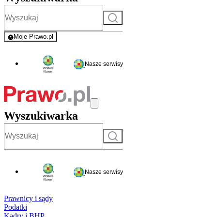
Szukaj
Moje Prawo.pl
- rejestracja i logowanie do serwisu
Nasze serwisy
Wyszukiwarka
Szukaj
Nasze serwisy
Prawnicy i sądy
Podatki
Kadry i BHP