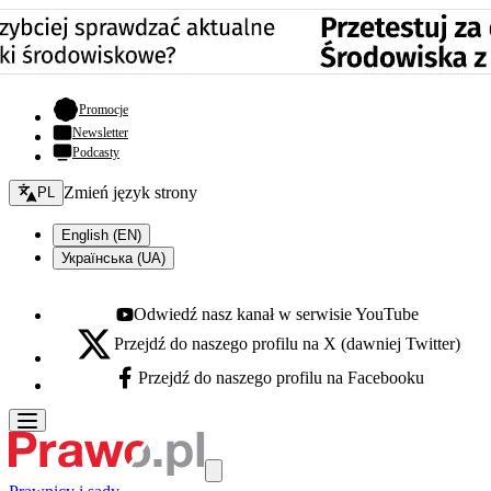
- otwiera się w nowej karcie
Promocje
Newsletter
Podcasty
Zmień język - bieżący:
Zmień język strony
PL
English (EN)
Українська (UA)
Odwiedź nasz kanał w serwisie YouTube
Youtube - otwiera się w nowej karcie
Przejdź do naszego profilu na X (dawniej Twitter)
X - otwiera się w nowej karcie
Przejdź do naszego profilu na Facebooku
Facebook - otwiera się w nowej karcie