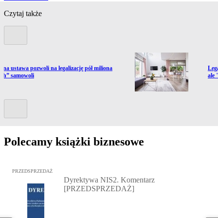
Czytaj także
Poprzedni slide
ź do artykułu:
Prze
lna ustawa pozwoli na legalizację pół miliona
Leg
ych” samowoli
ale
Kolejny slide
Polecamy książki biznesowe
Przejdź do: Dyrektywa NIS2. Komentarz [PRZEDSPRZEDAŻ], Mateu
PRZEDSPRZEDAŻ
Dyrektywa NIS2. Komentarz
[PRZEDSPRZEDAŻ]