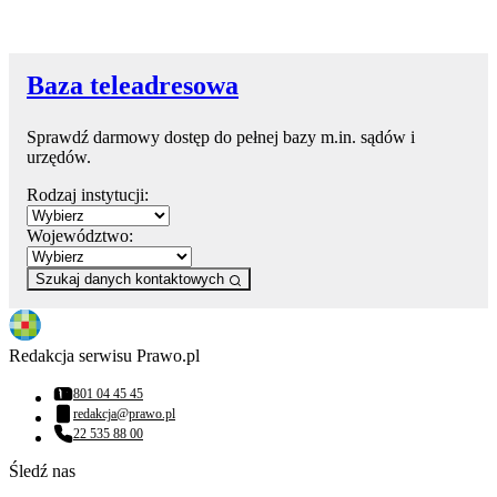
Baza teleadresowa
Sprawdź darmowy dostęp do pełnej bazy m.in. sądów i
urzędów.
Rodzaj instytucji:
Województwo:
Szukaj danych kontaktowych
Redakcja serwisu Prawo.pl
801 04 45 45
Numer telefonu:
redakcja@prawo.pl
Adres email:
22 535 88 00
Numer telefonu:
Śledź nas