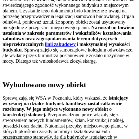
stwierdzającego zgodność wykonanego budynku z miejscowym
planem. Uzyskanie tego dokumentu było konieczne z uwagi na
potrzebę przeprowadzenia legalizacji samowoli budowlanej. Organ
odmówił, ponieważ uznał, że sporny obiekt został usytuowany
niezgodnie z przepisami miejscowego planu.
Naruszał on bowiem
ustalenia w zakresie parametrów i wskaźników kształtowania
zabudowy oraz zagospodarowania terenu dotyczących
nieprzekraczalnych
linii zabudowy
i maksymalnej wysokości
budynku
. Sprawą zajęło się samorządowe kolegium odwoławcze,
ale wydane przez burmistrza postanowienie zostało utrzymane w
mocy. Dlatego też wnioskodawca złożył skargę.
Wybudowano nowy obiekt
Sprawą zajął się WSA w Poznaniu, który wskazał, że
istniejący
wcześniej na działce budynek handlowy został całkowicie
rozebrany. W jego miejsce wykonano nowy obiekt o
konstrukcji stalowej.
Przeprowadzone prace wiązały się z
stworzeniem nowych fundamentów, ścian, konstrukcji nośnej,
posadzki oraz dachu. Natomiast przepisy miejscowego planu, w
których określono zasady ochrony i kształtowania ładu
przestrzennego stanowiły, że dla budynków istniejących w