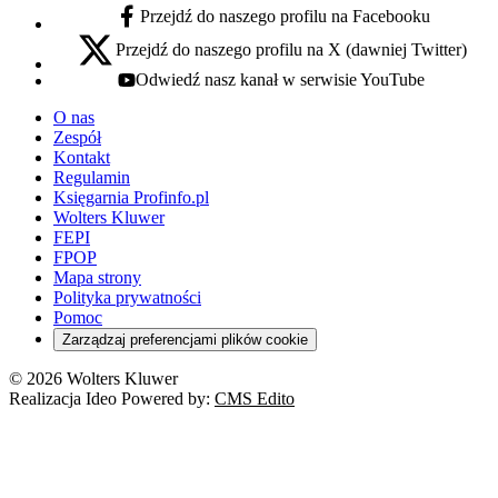
Przejdź do naszego profilu na Facebooku
facebook - otwiera się w nowej karcie
Przejdź do naszego profilu na X (dawniej Twitter)
x - otwiera się w nowej karcie
Odwiedź nasz kanał w serwisie YouTube
youtube - otwiera się w nowej karcie
O nas
Zespół
Kontakt
Regulamin
Księgarnia Profinfo.pl
Wolters Kluwer
FEPI
FPOP
Mapa strony
Polityka prywatności
Pomoc
Zarządzaj preferencjami plików cookie
© 2026 Wolters Kluwer
Realizacja Ideo Powered by:
CMS Edito