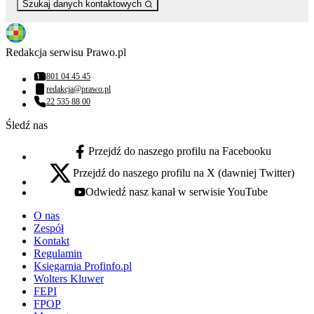
Szukaj danych kontaktowych
Redakcja serwisu Prawo.pl
801 04 45 45
Numer telefonu:
redakcja@prawo.pl
Adres email:
22 535 88 00
Numer telefonu:
Śledź nas
Przejdź do naszego profilu na Facebooku
facebook - otwiera się w nowej karcie
Przejdź do naszego profilu na X (dawniej Twitter)
x - otwiera się w nowej karcie
Odwiedź nasz kanał w serwisie YouTube
youtube - otwiera się w nowej karcie
O nas
Zespół
Kontakt
Regulamin
Księgarnia Profinfo.pl
Wolters Kluwer
FEPI
FPOP