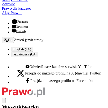
Zdrowie
Prawo dla każdego
Akty Prawne
- otwiera się w nowej karcie
Promocje
Newsletter
Podcasty
Zmień język - bieżący:
Zmień język strony
PL
English (EN)
Українська (UA)
Odwiedź nasz kanał w serwisie YouTube
Youtube - otwiera się w nowej karcie
Przejdź do naszego profilu na X (dawniej Twitter)
X - otwiera się w nowej karcie
Przejdź do naszego profilu na Facebooku
Facebook - otwiera się w nowej karcie
Wyszukiwarka