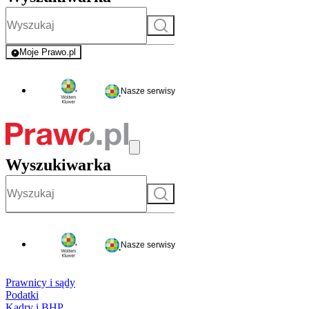
Szukaj
Moje Prawo.pl
- rejestracja i logowanie do serwisu
Nasze serwisy
Wyszukiwarka
Szukaj
Nasze serwisy
Prawnicy i sądy
Podatki
Kadry i BHP