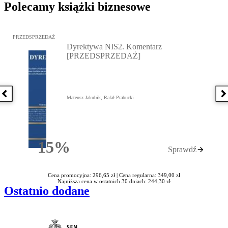
Polecamy książki biznesowe
Przejdź do: Dyrektywa NIS2. Komentarz [PRZEDSPRZEDAŻ], Mateu
PRZEDSPRZEDAŻ
Dyrektywa NIS2. Komentarz
[PRZEDSPRZEDAŻ]
Poprzednia książka
N
Mateusz Jakubik, Rafał Prabucki
15%
Sprawdź
Rabatu
Cena promocyjna: 296,65 zł |
Cena regularna: 349,00 zł
Najniższa cena w ostatnich 30 dniach: 244,30 zł
Ostatnio dodane