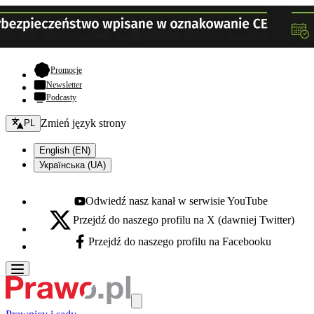
- otwiera się w nowej karcie
Promocje
Newsletter
Podcasty
Zmień język - bieżący:
Zmień język strony
PL
English (EN)
Українська (UA)
Odwiedź nasz kanał w serwisie YouTube
Youtube - otwiera się w nowej karcie
Przejdź do naszego profilu na X (dawniej Twitter)
X - otwiera się w nowej karcie
Przejdź do naszego profilu na Facebooku
Facebook - otwiera się w nowej karcie