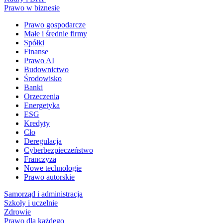
Prawo w biznesie
Prawo gospodarcze
Małe i średnie firmy
Spółki
Finanse
Prawo AI
Budownictwo
Środowisko
Banki
Orzeczenia
Energetyka
ESG
Kredyty
Cło
Deregulacja
Cyberbezpieczeństwo
Franczyza
Nowe technologie
Prawo autorskie
Samorząd i administracja
Szkoły i uczelnie
Zdrowie
Prawo dla każdego