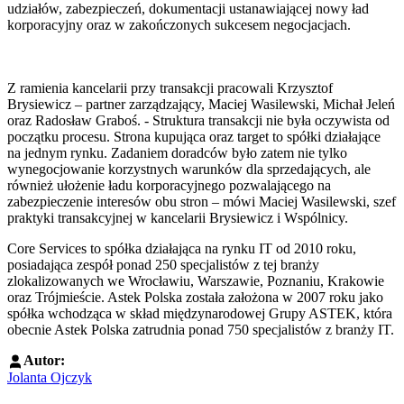
udziałów, zabezpieczeń, dokumentacji ustanawiającej nowy ład
korporacyjny oraz w zakończonych sukcesem negocjacjach.
Z ramienia kancelarii przy transakcji pracowali Krzysztof
Brysiewicz – partner zarządzający, Maciej Wasilewski, Michał Jeleń
oraz Radosław Graboś. - Struktura transakcji nie była oczywista od
początku procesu. Strona kupująca oraz target to spółki działające
na jednym rynku. Zadaniem doradców było zatem nie tylko
wynegocjowanie korzystnych warunków dla sprzedających, ale
również ułożenie ładu korporacyjnego pozwalającego na
zabezpieczenie interesów obu stron – mówi Maciej Wasilewski, szef
praktyki transakcyjnej w kancelarii Brysiewicz i Wspólnicy.
Core Services to spółka działająca na rynku IT od 2010 roku,
posiadająca zespół ponad 250 specjalistów z tej branży
zlokalizowanych we Wrocławiu, Warszawie, Poznaniu, Krakowie
oraz Trójmieście. Astek Polska została założona w 2007 roku jako
spółka wchodząca w skład międzynarodowej Grupy ASTEK, która
obecnie Astek Polska zatrudnia ponad 750 specjalistów z branży IT.
Autor:
Jolanta Ojczyk