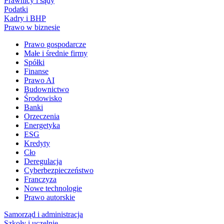
Prawnicy i sądy
Podatki
Kadry i BHP
Prawo w biznesie
Prawo gospodarcze
Małe i średnie firmy
Spółki
Finanse
Prawo AI
Budownictwo
Środowisko
Banki
Orzeczenia
Energetyka
ESG
Kredyty
Cło
Deregulacja
Cyberbezpieczeństwo
Franczyza
Nowe technologie
Prawo autorskie
Samorząd i administracja
Szkoły i uczelnie