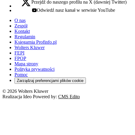
Przejdź do naszego profilu na X (dawniej Twitter)
x - otwiera się w nowej karcie
Odwiedź nasz kanał w serwisie YouTube
youtube - otwiera się w nowej karcie
O nas
Zespół
Kontakt
Regulamin
Księgarnia Profinfo.pl
Wolters Kluwer
FEPI
FPOP
Mapa strony
Polityka prywatności
Pomoc
Zarządzaj preferencjami plików cookie
© 2026 Wolters Kluwer
Realizacja Ideo Powered by:
CMS Edito