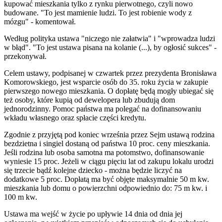
kupować mieszkania tylko z rynku pierwotnego, czyli nowo
budowane. "To jest mamienie ludzi. To jest robienie wody z
mózgu" - komentował.
Według polityka ustawa "niczego nie załatwia" i "wprowadza ludzi
w błąd". "To jest ustawa pisana na kolanie (...), by ogłosić sukces" -
przekonywał.
Celem ustawy, podpisanej w czwartek przez prezydenta Bronisława
Komorowskiego, jest wsparcie osób do 35. roku życia w zakupie
pierwszego nowego mieszkania. O dopłatę będą mogły ubiegać się
też osoby, które kupią od dewelopera lub zbudują dom
jednorodzinny. Pomoc państwa ma polegać na dofinansowaniu
wkładu własnego oraz spłacie części kredytu.
Zgodnie z przyjętą pod koniec września przez Sejm ustawą rodzina
bezdzietna i singiel dostaną od państwa 10 proc. ceny mieszkania.
Jeśli rodzina lub osoba samotna ma potomstwo, dofinansowanie
wyniesie 15 proc. Jeżeli w ciągu pięciu lat od zakupu lokalu urodzi
się trzecie bądź kolejne dziecko - można będzie liczyć na
dodatkowe 5 proc. Dopłatą ma być objęte maksymalnie 50 m kw.
mieszkania lub domu o powierzchni odpowiednio do: 75 m kw. i
100 m kw.
Ustawa ma wejść w życie po upływie 14 dnia od dnia jej