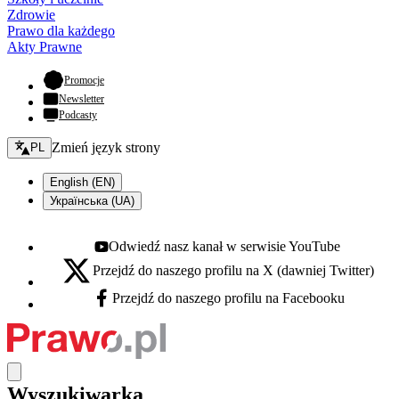
Zdrowie
Prawo dla każdego
Akty Prawne
- otwiera się w nowej karcie
Promocje
Newsletter
Podcasty
Zmień język - bieżący:
Zmień język strony
PL
English (EN)
Українська (UA)
Odwiedź nasz kanał w serwisie YouTube
Youtube - otwiera się w nowej karcie
Przejdź do naszego profilu na X (dawniej Twitter)
X - otwiera się w nowej karcie
Przejdź do naszego profilu na Facebooku
Facebook - otwiera się w nowej karcie
Wyszukiwarka