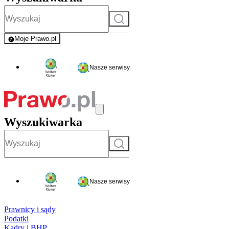
Szukaj
Moje Prawo.pl
- rejestracja i logowanie do serwisu
Nasze serwisy
Wyszukiwarka
Szukaj
Nasze serwisy
Prawnicy i sądy
Podatki
Kadry i BHP