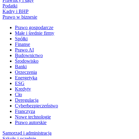
Prawnicy i sądy
Podatki
Kadry i BHP
Prawo w biznesie
Prawo gospodarcze
Małe i średnie firmy
Spółki
Finanse
Prawo AI
Budownictwo
Środowisko
Banki
Orzeczenia
Energetyka
ESG
Kredyty
Cło
Deregulacja
Cyberbezpieczeństwo
Franczyza
Nowe technologie
Prawo autorskie
Samorząd i administracja
Szkoły i uczelnie