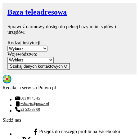
Baza teleadresowa
Sprawdź darmowy dostęp do pełnej bazy m.in. sądów i
urzędów.
Rodzaj instytucji:
Województwo:
Szukaj danych kontaktowych
Redakcja serwisu Prawo.pl
801 04 45 45
Numer telefonu:
redakcja@prawo.pl
Adres email:
22 535 88 00
Numer telefonu:
Śledź nas
Przejdź do naszego profilu na Facebooku
facebook - otwiera się w nowej karcie