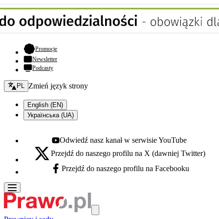
- otwiera się w nowej karcie
Promocje
Newsletter
Podcasty
Zmień język - bieżący:
Zmień język strony
PL
English (EN)
Українська (UA)
Odwiedź nasz kanał w serwisie YouTube
Youtube - otwiera się w nowej karcie
Przejdź do naszego profilu na X (dawniej Twitter)
X - otwiera się w nowej karcie
Przejdź do naszego profilu na Facebooku
Facebook - otwiera się w nowej karcie