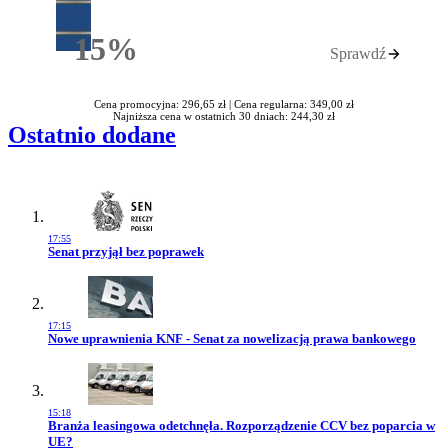
15%
Sprawdź
Rabatu
Cena promocyjna: 296,65 zł |
Cena regularna: 349,00 zł
Najniższa cena w ostatnich 30 dniach: 244,30 zł
Ostatnio dodane
17:55
Przejdź do artykułu:
Senat przyjął bez poprawek
17:15
Przejdź do artykułu:
Nowe uprawnienia KNF - Senat za nowelizacją prawa bankowego
15:18
Przejdź do artykułu:
Branża leasingowa odetchnęła. Rozporządzenie CCV bez poparcia w
UE?