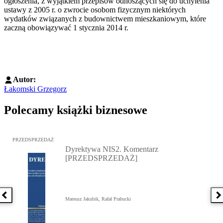
ogłoszenia, z wyjątkiem przepisów odnoszących się do uchylenia
ustawy z 2005 r. o zwrocie osobom fizycznym niektórych
wydatków związanych z budownictwem mieszkaniowym, które
zaczną obowiązywać 1 stycznia 2014 r.
Autor:
Łakomski Grzegorz
Polecamy książki biznesowe
Przejdź do: Dyrektywa NIS2. Komentarz [PRZEDSPRZEDAŻ], Mateu
PRZEDSPRZEDAŻ
Dyrektywa NIS2. Komentarz
[PRZEDSPRZEDAŻ]
Poprzednia książka
N
Mateusz Jakubik, Rafał Prabucki