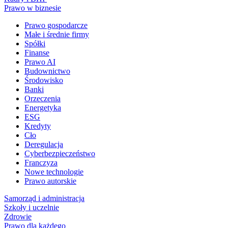
Prawo w biznesie
Prawo gospodarcze
Małe i średnie firmy
Spółki
Finanse
Prawo AI
Budownictwo
Środowisko
Banki
Orzeczenia
Energetyka
ESG
Kredyty
Cło
Deregulacja
Cyberbezpieczeństwo
Franczyza
Nowe technologie
Prawo autorskie
Samorząd i administracja
Szkoły i uczelnie
Zdrowie
Prawo dla każdego