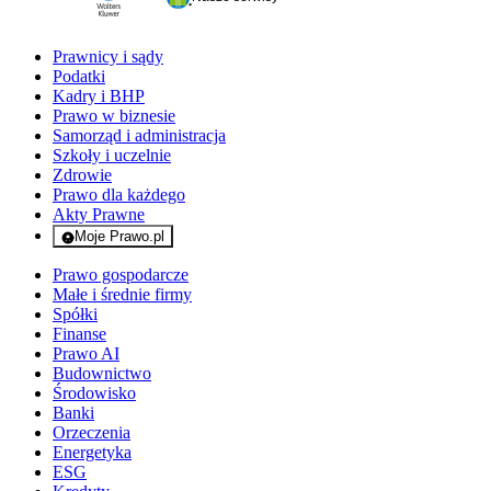
Prawnicy i sądy
Podatki
Kadry i BHP
Prawo w biznesie
Samorząd i administracja
Szkoły i uczelnie
Zdrowie
Prawo dla każdego
Akty Prawne
Moje Prawo.pl
- rejestracja i logowanie do serwisu
Prawo gospodarcze
Małe i średnie firmy
Spółki
Finanse
Prawo AI
Budownictwo
Środowisko
Banki
Orzeczenia
Energetyka
ESG