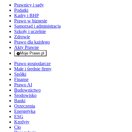
Prawnicy i sądy
Podatki
Kadry i BHP
Prawo w biznesie
Samorząd i administracja
Szkoły i uczelnie
Zdrowie
Prawo dla każdego
Akty Prawne
Moje Prawo.pl
- rejestracja i logowanie do serwisu
Prawo gospodarcze
Małe i średnie firmy
Spółki
Finanse
Prawo AI
Budownictwo
Środowisko
Banki
Orzeczenia
Energetyka
ESG
Kredyty
Cło