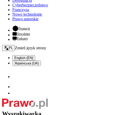
Deregulacja
Cyberbezpieczeństwo
Franczyza
Nowe technologie
Prawo autorskie
- otwiera się w nowej karcie
Promocje
Newsletter
Podcasty
Zmień język - bieżący:
Zmień język strony
PL
English (EN)
Українська (UA)
Wyszukiwarka