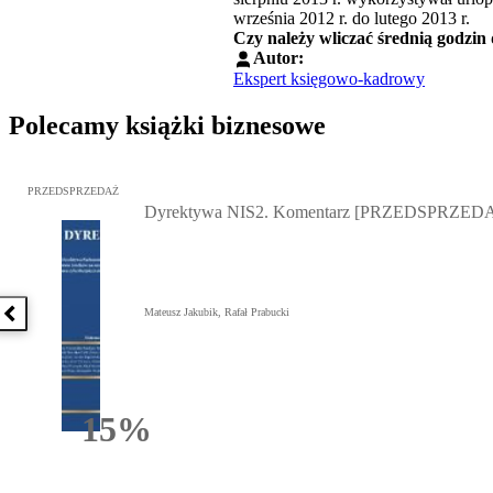
września 2012 r. do lutego 2013 r.
Czy należy wliczać średnią godzin
Autor:
Ekspert księgowo-kadrowy
Polecamy książki biznesowe
Przejdź do: Dyrektywa NIS2. Komentarz [PRZEDSPRZEDAŻ], Mateu
PRZEDSPRZEDAŻ
Dyrektywa NIS2. Komentarz [PRZEDSPRZED
Mateusz Jakubik, Rafał Prabucki
Poprzednia książka
15%
Rabatu