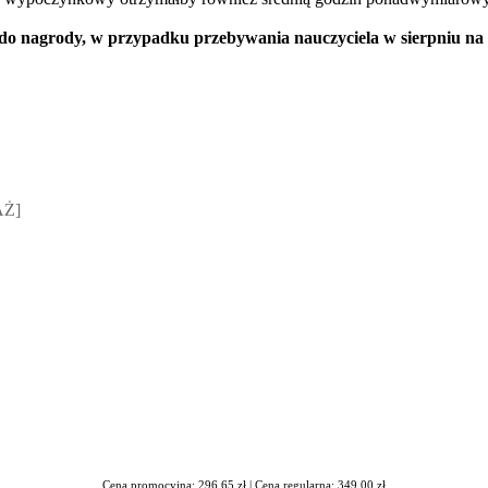
 do nagrody, w przypadku przebywania nauczyciela w sierpniu na
sz Jakubik, Rafał Prabucki - otwiera się w nowym oknie
AŻ]
Cena promocyjna: 296,65 zł |
Cena regularna: 349,00 zł