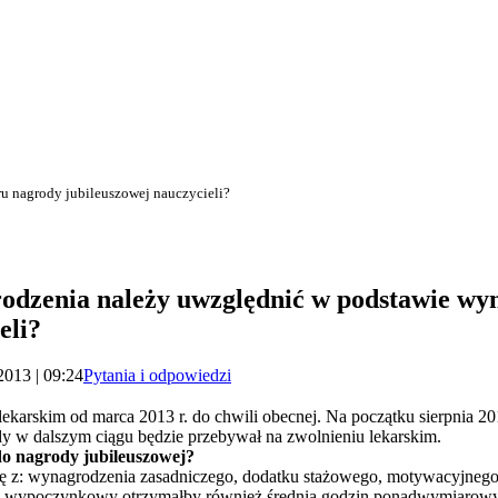
u nagrody jubileuszowej nauczycieli?
rodzenia należy uwzględnić w podstawie w
eli?
2013 | 09:24
Pytania i odpowiedzi
ekarskim od marca 2013 r. do chwili obecnej. Na początku sierpnia 2
y w dalszym ciągu będzie przebywał na zwolnieniu lekarskim.
do nagrody jubileuszowej?
ię z: wynagrodzenia zasadniczego, dodatku stażowego, motywacyjneg
op wypoczynkowy otrzymałby również średnią godzin ponadwymiarowy