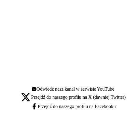
Odwiedź nasz kanał w serwisie YouTube
Youtube - otwiera się w nowej karcie
Przejdź do naszego profilu na X (dawniej Twitter)
X - otwiera się w nowej karcie
Przejdź do naszego profilu na Facebooku
Facebook - otwiera się w nowej karcie