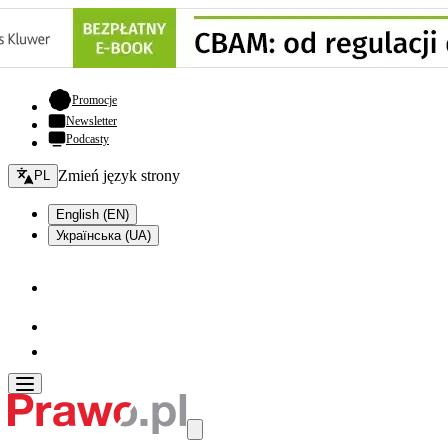
- otwiera się w nowej karcie
Promocje
Newsletter
Podcasty
Zmień język - bieżący:
Zmień język strony
PL
English (EN)
Українська (UA)