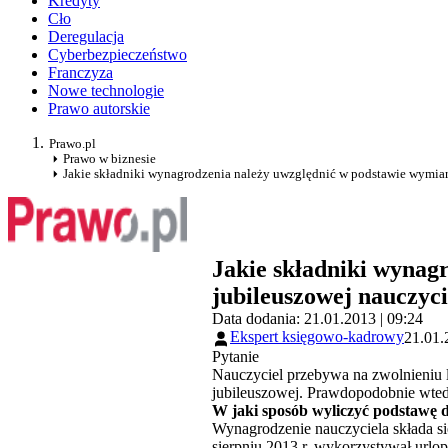
Kredyty
Cło
Deregulacja
Cyberbezpieczeństwo
Franczyza
Nowe technologie
Prawo autorskie
Prawo.pl
Prawo w biznesie
Jakie składniki wynagrodzenia należy uwzględnić w podstawie wymiar
Jakie składniki wynag
jubileuszowej nauczyci
Data dodania: 21.01.2013 | 09:24
Ekspert księgowo-kadrowy
21.01.
Pytanie
Nauczyciel przebywa na zwolnieniu l
jubileuszowej. Prawdopodobnie wted
W jaki sposób wyliczyć podstawę 
Wynagrodzenie nauczyciela składa s
sierpniu 2013 r. wykorzystywał url