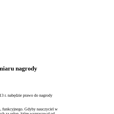
ymiaru nagrody
013 r. nabędzie prawo do nagrody
o, funkcyjnego. Gdyby nauczyciel w
ch za urlop, które wypracował od