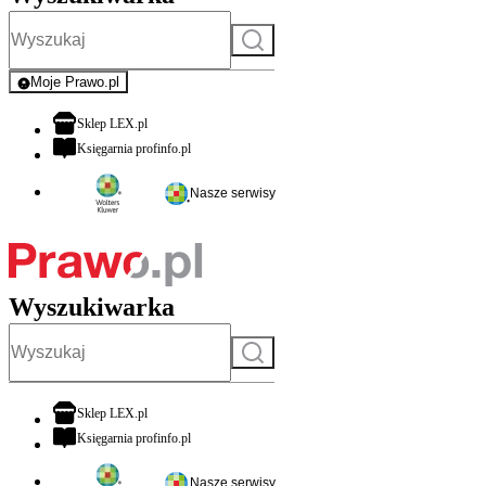
Szukaj
Moje Prawo.pl
- rejestracja i logowanie do serwisu
otwiera się w nowej karcie
Sklep LEX.pl
otwiera się w nowej karcie
Księgarnia profinfo.pl
Nasze serwisy
Wyszukiwarka
Szukaj
otwiera się w nowej karcie
Sklep LEX.pl
otwiera się w nowej karcie
Księgarnia profinfo.pl
Nasze serwisy