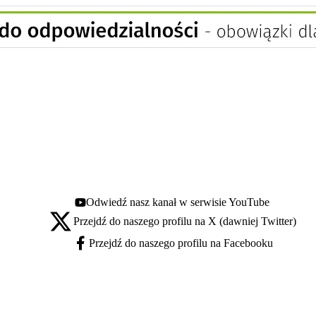
Odwiedź nasz kanał w serwisie YouTube
Youtube - otwiera się w nowej karcie
Przejdź do naszego profilu na X (dawniej Twitter)
X - otwiera się w nowej karcie
Przejdź do naszego profilu na Facebooku
Facebook - otwiera się w nowej karcie