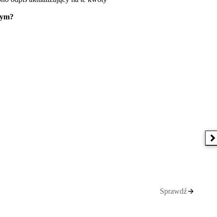
wym?
N
Sprawdź