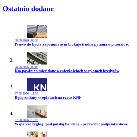
Ostatnio dodane
08.08.2026 | 05:30
Przejdź do artykułu:
Prawo do bycia zapomnianym blokuje trudne pytania o przeszłość
08.08.2026 | 05:04
Przejdź do artykułu:
Kto powinien mieć dane o zaległościach w spłatach kredytów
07.08.2026 | 15:30
Przejdź do artykułu:
Będą zmiany w opłatach na rzecz KNF
07.08.2026 | 15:23
Przejdź do artykułu:
Wsparcie żeglugi pod polską banderą - prezydent podpisał ustawę