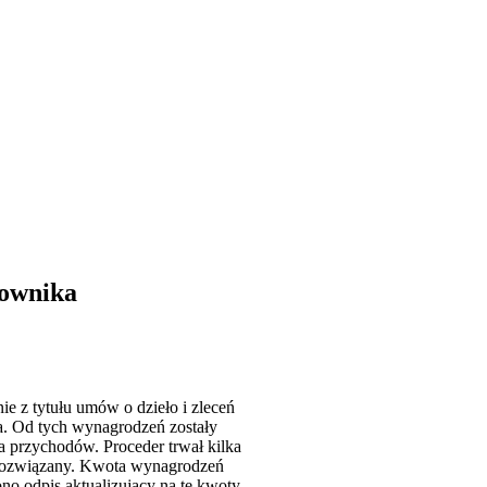
cownika
ie z tytułu umów o dzieło i zleceń
a. Od tych wynagrodzeń zostały
 przychodów. Proceder trwał kilka
ba rozwiązany. Kwota wynagrodzeń
no odpis aktualizujący na te kwoty