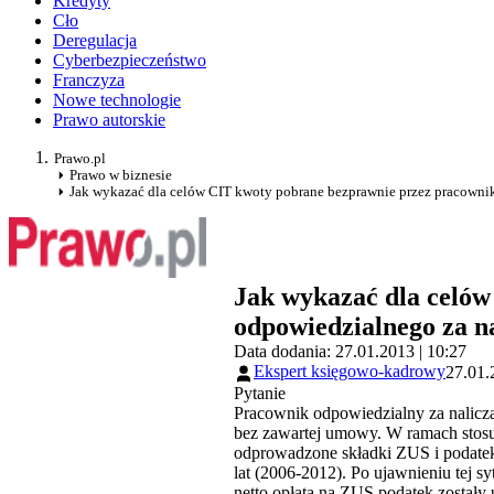
Kredyty
Cło
Deregulacja
Cyberbezpieczeństwo
Franczyza
Nowe technologie
Prawo autorskie
Prawo.pl
Prawo w biznesie
Jak wykazać dla celów CIT kwoty pobrane bezprawnie przez pracowni
Jak wykazać dla celó
odpowiedzialnego za n
Data dodania: 27.01.2013 | 10:27
Ekspert księgowo-kadrowy
27.01.
Pytanie
Pracownik odpowiedzialny za naliczan
bez zawartej umowy. W ramach stosun
odprowadzone składki ZUS i podatek
lat (2006-2012). Po ujawnieniu tej s
netto opłata na ZUS podatek zostały