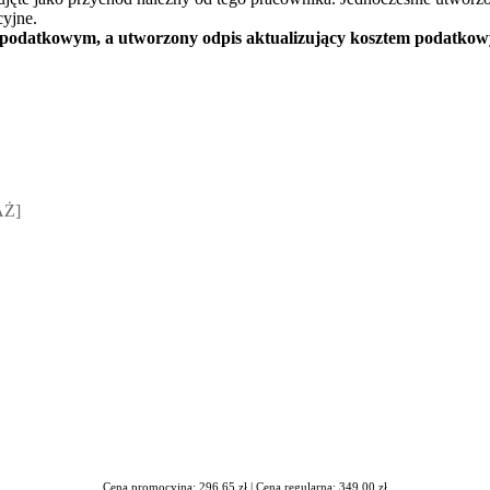
cyjne.
 podatkowym, a utworzony odpis aktualizujący kosztem podatko
sz Jakubik, Rafał Prabucki - otwiera się w nowym oknie
AŻ]
Cena promocyjna: 296,65 zł |
Cena regularna: 349,00 zł