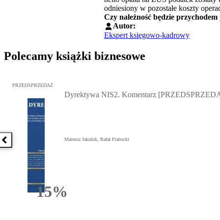
odniesiony w pozostałe koszty opera
Czy należność będzie przychodem
Autor:
Ekspert księgowo-kadrowy
Polecamy książki biznesowe
Przejdź do: Dyrektywa NIS2. Komentarz [PRZEDSPRZEDAŻ], Mateu
PRZEDSPRZEDAŻ
Dyrektywa NIS2. Komentarz [PRZEDSPRZED
Mateusz Jakubik, Rafał Prabucki
Poprzednia książka
15%
Rabatu