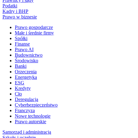
Prawnicy i sądy
Podatki
Kadry i BHP
Prawo w biznesie
Prawo gospodarcze
Małe i średnie firmy
Spółki
Finanse
Prawo AI
Budownictwo
Środowisko
Banki
Orzeczenia
Energetyka
ESG
Kredyty
Cło
Deregulacja
Cyberbezpieczeństwo
Franczyza
Nowe technologie
Prawo autorskie
Samorząd i administracja
Szkoły i uczelnie