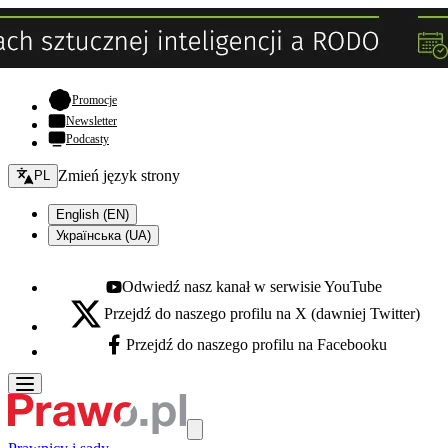
- otwiera się w nowej karcie
Promocje
Newsletter
Podcasty
Zmień język - bieżący:
Zmień język strony
PL
English (EN)
Українська (UA)
Odwiedź nasz kanał w serwisie YouTube
Youtube - otwiera się w nowej karcie
Przejdź do naszego profilu na X (dawniej Twitter)
X - otwiera się w nowej karcie
Przejdź do naszego profilu na Facebooku
Facebook - otwiera się w nowej karcie