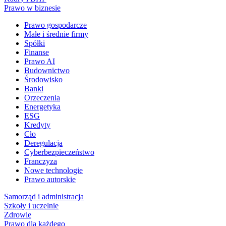
Prawo w biznesie
Prawo gospodarcze
Małe i średnie firmy
Spółki
Finanse
Prawo AI
Budownictwo
Środowisko
Banki
Orzeczenia
Energetyka
ESG
Kredyty
Cło
Deregulacja
Cyberbezpieczeństwo
Franczyza
Nowe technologie
Prawo autorskie
Samorząd i administracja
Szkoły i uczelnie
Zdrowie
Prawo dla każdego