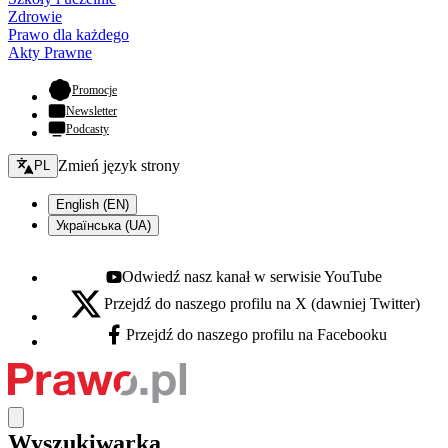
Zdrowie
Prawo dla każdego
Akty Prawne
- otwiera się w nowej karcie
Promocje
Newsletter
Podcasty
Zmień język - bieżący:
Zmień język strony
PL
English (EN)
Українська (UA)
Odwiedź nasz kanał w serwisie YouTube
Youtube - otwiera się w nowej karcie
Przejdź do naszego profilu na X (dawniej Twitter)
X - otwiera się w nowej karcie
Przejdź do naszego profilu na Facebooku
Facebook - otwiera się w nowej karcie
Wyszukiwarka