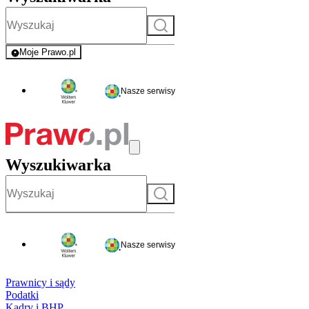
Szukaj
Moje Prawo.pl
- rejestracja i logowanie do serwisu
Nasze serwisy
Wyszukiwarka
Szukaj
Nasze serwisy
Prawnicy i sądy
Podatki
Kadry i BHP