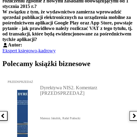
rozliczeniu zgodnie z nowymi zasadami obowiązującymi od 1
stycznia 2015 r.?
W związku z tym, że wydawnictwo zamierza wprowadzić
sprzedaż publikacji elektronicznych na urządzenia mobilne za
pośrednictwem aplikacji Google Play oraz App Store, powstaje
pytanie - jak prawidłowo należy rozliczać VAT z tego tytułu, tj.
od transakcji, które będą ewidencjonowane za pośrednictwem
tychże aplikacji?
Autor:
Ekspert księgowo-kadrowy
Polecamy książki biznesowe
Przejdź do: Dyrektywa NIS2. Komentarz [PRZEDSPRZEDAŻ], Mateu
PRZEDSPRZEDAŻ
Dyrektywa NIS2. Komentarz
[PRZEDSPRZEDAŻ]
Poprzednia książka
N
Mateusz Jakubik, Rafał Prabucki