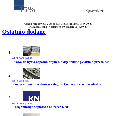
15%
Sprawdź
Rabatu
Cena promocyjna: 296,65 zł |
Cena regularna: 349,00 zł
Najniższa cena w ostatnich 30 dniach: 244,30 zł
Ostatnio dodane
08.08.2026 | 05:30
Przejdź do artykułu:
Prawo do bycia zapomnianym blokuje trudne pytania o przeszłość
08.08.2026 | 05:04
Przejdź do artykułu:
Kto powinien mieć dane o zaległościach w spłatach kredytów
07.08.2026 | 15:30
Przejdź do artykułu:
Będą zmiany w opłatach na rzecz KNF