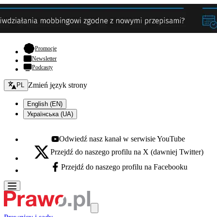
- otwiera się w nowej karcie
Promocje
Newsletter
Podcasty
Zmień język - bieżący:
Zmień język strony
PL
English (EN)
Українська (UA)
Odwiedź nasz kanał w serwisie YouTube
Youtube - otwiera się w nowej karcie
Przejdź do naszego profilu na X (dawniej Twitter)
X - otwiera się w nowej karcie
Przejdź do naszego profilu na Facebooku
Facebook - otwiera się w nowej karcie