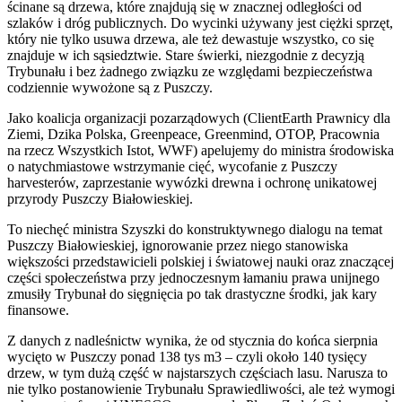
ścinane są drzewa, które znajdują się w znacznej odległości od
szlaków i dróg publicznych. Do wycinki używany jest ciężki sprzęt,
który nie tylko usuwa drzewa, ale też dewastuje wszystko, co się
znajduje w ich sąsiedztwie. Stare świerki, niezgodnie z decyzją
Trybunału i bez żadnego związku ze względami bezpieczeństwa
codziennie wywożone są z Puszczy.
Jako koalicja organizacji pozarządowych (ClientEarth Prawnicy dla
Ziemi, Dzika Polska, Greenpeace, Greenmind, OTOP, Pracownia
na rzecz Wszystkich Istot, WWF) apelujemy do ministra środowiska
o natychmiastowe wstrzymanie cięć, wycofanie z Puszczy
harvesterów, zaprzestanie wywózki drewna i ochronę unikatowej
przyrody Puszczy Białowieskiej.
To niechęć ministra Szyszki do konstruktywnego dialogu na temat
Puszczy Białowieskiej, ignorowanie przez niego stanowiska
większości przedstawicieli polskiej i światowej nauki oraz znaczącej
części społeczeństwa przy jednoczesnym łamaniu prawa unijnego
zmusiły Trybunał do sięgnięcia po tak drastyczne środki, jak kary
finansowe.
Z danych z nadleśnictw wynika, że od stycznia do końca sierpnia
wycięto w Puszczy ponad 138 tys m3 – czyli około 140 tysięcy
drzew, w tym dużą część w najstarszych częściach lasu. Narusza to
nie tylko postanowienie Trybunału Sprawiedliwości, ale też wymogi