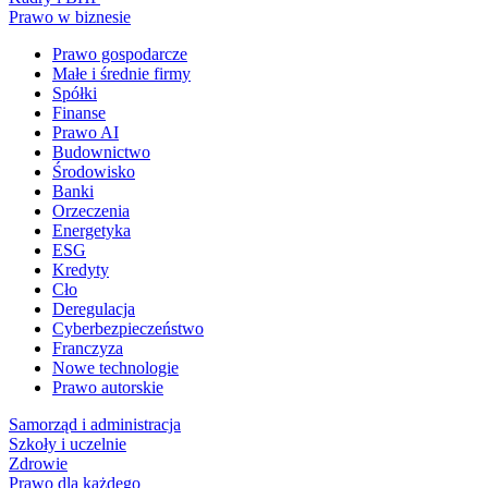
Prawo w biznesie
Prawo gospodarcze
Małe i średnie firmy
Spółki
Finanse
Prawo AI
Budownictwo
Środowisko
Banki
Orzeczenia
Energetyka
ESG
Kredyty
Cło
Deregulacja
Cyberbezpieczeństwo
Franczyza
Nowe technologie
Prawo autorskie
Samorząd i administracja
Szkoły i uczelnie
Zdrowie
Prawo dla każdego