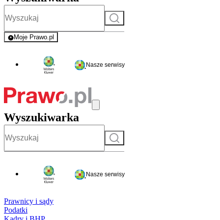
Szukaj
Moje Prawo.pl
- rejestracja i logowanie do serwisu
Nasze serwisy
Wyszukiwarka
Szukaj
Nasze serwisy
Prawnicy i sądy
Podatki
Kadry i BHP