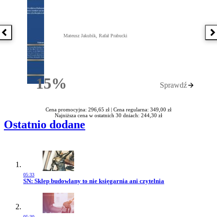
Poprzednia książka
N
Mateusz Jakubik, Rafał Prabucki
15%
Sprawdź
Rabatu
Cena promocyjna: 296,65 zł |
Cena regularna: 349,00 zł
Najniższa cena w ostatnich 30 dniach: 244,30 zł
Ostatnio dodane
05:33
Przejdź do artykułu:
SN: Sklep budowlany to nie księgarnia ani czytelnia
05:30