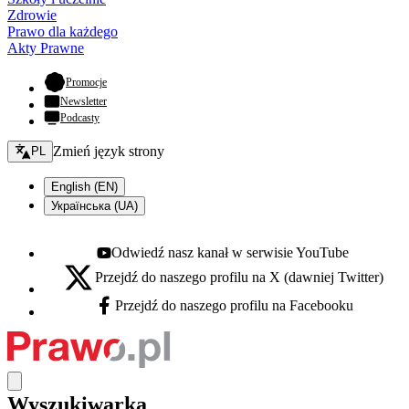
Zdrowie
Prawo dla każdego
Akty Prawne
- otwiera się w nowej karcie
Promocje
Newsletter
Podcasty
Zmień język - bieżący:
Zmień język strony
PL
English (EN)
Українська (UA)
Odwiedź nasz kanał w serwisie YouTube
Youtube - otwiera się w nowej karcie
Przejdź do naszego profilu na X (dawniej Twitter)
X - otwiera się w nowej karcie
Przejdź do naszego profilu na Facebooku
Facebook - otwiera się w nowej karcie
Wyszukiwarka