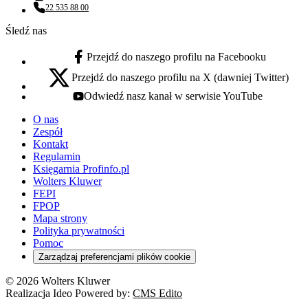
Adres email:
22 535 88 00
Numer telefonu:
Śledź nas
Przejdź do naszego profilu na Facebooku
facebook - otwiera się w nowej karcie
Przejdź do naszego profilu na X (dawniej Twitter)
x - otwiera się w nowej karcie
Odwiedź nasz kanał w serwisie YouTube
youtube - otwiera się w nowej karcie
O nas
Zespół
Kontakt
Regulamin
Księgarnia Profinfo.pl
Wolters Kluwer
FEPI
FPOP
Mapa strony
Polityka prywatności
Pomoc
Zarządzaj preferencjami plików cookie
© 2026 Wolters Kluwer
Realizacja Ideo Powered by:
CMS Edito