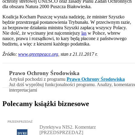
ochrony strefowej UNESCO oraz zasady Planu Zadań Ochronnych
dla obszaru Natura 2000 Puszcza Białowieska.
Koalicja Kocham Puszczę wyraża nadzieję, że minister Szyszko
będzie przestrzegał postanowienia Trybunału. W przeciwnym razie,
za bezprawne działania ministra Szyszki zapłacą wszyscy Polacy.
Nie dość, że wycinany jest najcenniejszy
las
w Polsce, wbrew
nauce, prawu i rozsądkowi, to kary będą płacone z państwowego
budżetu, a więc z kieszeni każdego podatnika.
Źródło:
www.greenpeace.org
, stan z 21.11.2017 r.
Prawo Ochrony Środowiska
Artykuł pochodzi z programu
Prawo Ochrony Środowiska
Już dziś wypróbuj funkcjonalności programu. Analizy, komentarz
interpretacjami
Polecamy książki biznesowe
Przejdź do: Dyrektywa NIS2. Komentarz [PRZEDSPRZEDAŻ], Mateu
PRZEDSPRZEDAŻ
Dyrektywa NIS2. Komentarz
[PRZEDSPRZEDAŻ]