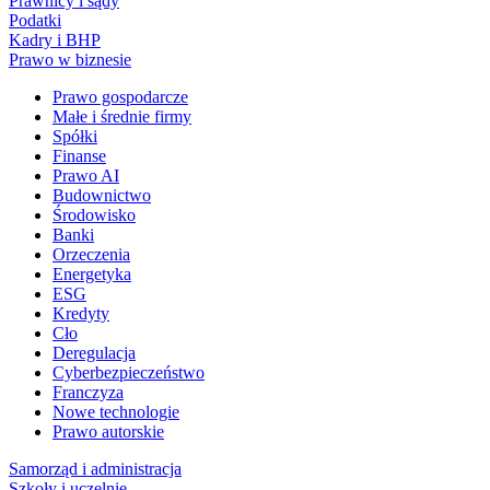
Prawnicy i sądy
Podatki
Kadry i BHP
Prawo w biznesie
Prawo gospodarcze
Małe i średnie firmy
Spółki
Finanse
Prawo AI
Budownictwo
Środowisko
Banki
Orzeczenia
Energetyka
ESG
Kredyty
Cło
Deregulacja
Cyberbezpieczeństwo
Franczyza
Nowe technologie
Prawo autorskie
Samorząd i administracja
Szkoły i uczelnie