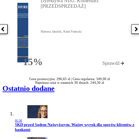
Dyrektywa NIS2. Komentarz
[PRZEDSPRZEDAŻ]
Poprzednia książka
N
Mateusz Jakubik, Rafał Prabucki
15%
Sprawdź
Rabatu
Cena promocyjna: 296,65 zł |
Cena regularna: 349,00 zł
Najniższa cena w ostatnich 30 dniach: 244,30 zł
Ostatnio dodane
05:30
Przejdź do artykułu:
SKD przed Sądem Najwyższym. Ważny wyrok dla sporów klientów z
bankami