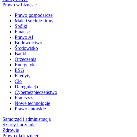
Prawo w biznesie
Prawo gospodarcze
Małe i średnie firmy
Spółki
Finanse
Prawo AI
Budownictwo
Środowisko
Banki
Orzeczenia
Energetyka
ESG
Kredyty
Cło
Deregulacja
Cyberbezpieczeństwo
Franczyza
Nowe technologie
Prawo autorskie
Samorząd i administracja
Szkoły i uczelnie
Zdrowie
Prawo dla każdego