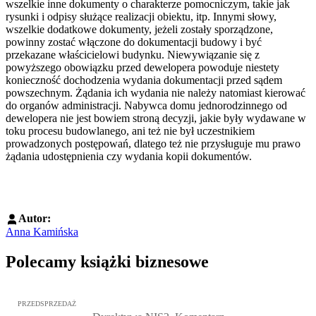
wszelkie inne dokumenty o charakterze pomocniczym, takie jak
rysunki i odpisy służące realizacji obiektu, itp. Innymi słowy,
wszelkie dodatkowe dokumenty, jeżeli zostały sporządzone,
powinny zostać włączone do dokumentacji budowy i być
przekazane właścicielowi budynku. Niewywiązanie się z
powyższego obowiązku przed dewelopera powoduje niestety
konieczność dochodzenia wydania dokumentacji przed sądem
powszechnym. Żądania ich wydania nie należy natomiast kierować
do organów administracji. Nabywca domu jednorodzinnego od
dewelopera nie jest bowiem stroną decyzji, jakie były wydawane w
toku procesu budowlanego, ani też nie był uczestnikiem
prowadzonych postępowań, dlatego też nie przysługuje mu prawo
żądania udostępnienia czy wydania kopii dokumentów.
Autor:
Anna Kamińska
Polecamy książki biznesowe
Przejdź do: Dyrektywa NIS2. Komentarz [PRZEDSPRZEDAŻ], Mateu
PRZEDSPRZEDAŻ