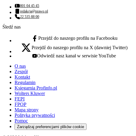
801 04 45 45
Numer telefonu:
redakcja@prawo.pl
Adres email:
22 535 88 00
Numer telefonu:
Śledź nas
Przejdź do naszego profilu na Facebooku
facebook - otwiera się w nowej karcie
Przejdź do naszego profilu na X (dawniej Twitter)
x - otwiera się w nowej karcie
Odwiedź nasz kanał w serwisie YouTube
youtube - otwiera się w nowej karcie
O nas
Zespół
Kontakt
Regulamin
Księgarnia Profinfo.pl
Wolters Kluwer
FEPI
FPOP
Mapa strony
Polityka prywatności
Pomoc
Zarządzaj preferencjami plików cookie