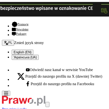
- otwiera się w nowej karcie
Promocje
Newsletter
Podcasty
Zmień język - bieżący:
Zmień język strony
PL
English (EN)
Українська (UA)
Odwiedź nasz kanał w serwisie YouTube
Youtube - otwiera się w nowej karcie
Przejdź do naszego profilu na X (dawniej Twitter)
X - otwiera się w nowej karcie
Przejdź do naszego profilu na Facebooku
Facebook - otwiera się w nowej karcie