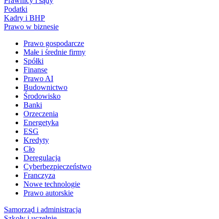
Prawnicy i sądy
Podatki
Kadry i BHP
Prawo w biznesie
Prawo gospodarcze
Małe i średnie firmy
Spółki
Finanse
Prawo AI
Budownictwo
Środowisko
Banki
Orzeczenia
Energetyka
ESG
Kredyty
Cło
Deregulacja
Cyberbezpieczeństwo
Franczyza
Nowe technologie
Prawo autorskie
Samorząd i administracja
Szkoły i uczelnie