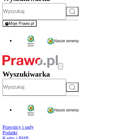
Szukaj
Moje Prawo.pl
- rejestracja i logowanie do serwisu
Nasze serwisy
Wyszukiwarka
Szukaj
Nasze serwisy
Prawnicy i sądy
Podatki
Kadry i BHP