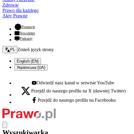
Zdrowie
Prawo dla każdego
Akty Prawne
- otwiera się w nowej karcie
Promocje
Newsletter
Podcasty
Zmień język - bieżący:
Zmień język strony
PL
English (EN)
Українська (UA)
Odwiedź nasz kanał w serwisie YouTube
Youtube - otwiera się w nowej karcie
Przejdź do naszego profilu na X (dawniej Twitter)
X - otwiera się w nowej karcie
Przejdź do naszego profilu na Facebooku
Facebook - otwiera się w nowej karcie
Wyszukiwarka