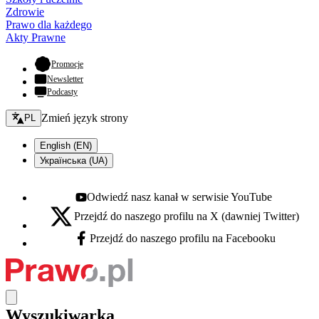
Zdrowie
Prawo dla każdego
Akty Prawne
- otwiera się w nowej karcie
Promocje
Newsletter
Podcasty
Zmień język - bieżący:
Zmień język strony
PL
English (EN)
Українська (UA)
Odwiedź nasz kanał w serwisie YouTube
Youtube - otwiera się w nowej karcie
Przejdź do naszego profilu na X (dawniej Twitter)
X - otwiera się w nowej karcie
Przejdź do naszego profilu na Facebooku
Facebook - otwiera się w nowej karcie
Wyszukiwarka