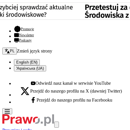
- otwiera się w nowej karcie
Promocje
Newsletter
Podcasty
Zmień język - bieżący:
Zmień język strony
PL
English (EN)
Українська (UA)
Odwiedź nasz kanał w serwisie YouTube
Youtube - otwiera się w nowej karcie
Przejdź do naszego profilu na X (dawniej Twitter)
X - otwiera się w nowej karcie
Przejdź do naszego profilu na Facebooku
Facebook - otwiera się w nowej karcie