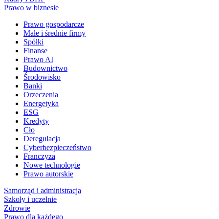
Prawo w biznesie
Prawo gospodarcze
Małe i średnie firmy
Spółki
Finanse
Prawo AI
Budownictwo
Środowisko
Banki
Orzeczenia
Energetyka
ESG
Kredyty
Cło
Deregulacja
Cyberbezpieczeństwo
Franczyza
Nowe technologie
Prawo autorskie
Samorząd i administracja
Szkoły i uczelnie
Zdrowie
Prawo dla każdego