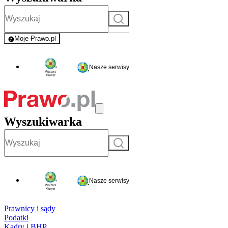
Szukaj
Moje Prawo.pl
- rejestracja i logowanie do serwisu
Nasze serwisy
Wyszukiwarka
Szukaj
Nasze serwisy
Prawnicy i sądy
Podatki
Kadry i BHP