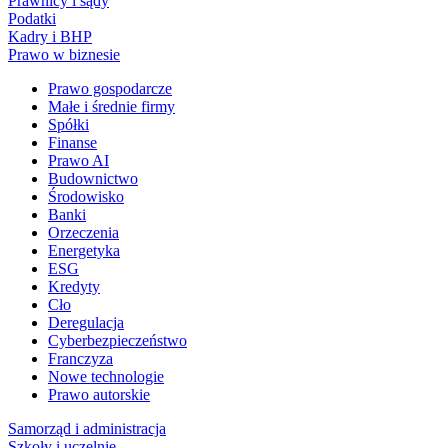
Prawnicy i sądy
Podatki
Kadry i BHP
Prawo w biznesie
Prawo gospodarcze
Małe i średnie firmy
Spółki
Finanse
Prawo AI
Budownictwo
Środowisko
Banki
Orzeczenia
Energetyka
ESG
Kredyty
Cło
Deregulacja
Cyberbezpieczeństwo
Franczyza
Nowe technologie
Prawo autorskie
Samorząd i administracja
Szkoły i uczelnie