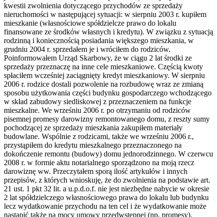
kwestii zwolnienia dotyczącego przychodów ze sprzedaży
nieruchomości w następującej sytuacji: w sierpniu 2003 r. kupiłem
mieszkanie (własnościowe spółdzielcze prawo do lokalu
finansowane ze środków własnych i kredytu). W związku z sytuacją
rodzinną i koniecznością posiadania większego mieszkania, w
grudniu 2004 r. sprzedałem je i wróciłem do rodziców.
Poinformowałem Urząd Skarbowy, że w ciągu 2 lat środki ze
sprzedaży przeznaczę na inne cele mieszkaniowe. Częścią kwoty
spłaciłem wcześniej zaciągnięty kredyt mieszkaniowy. W sierpniu
2006 r. rodzice dostali pozwolenie na rozbudowę wraz ze zmianą
sposobu użytkowania części budynku gospodarczego wchodzącego
w skład zabudowy siedliskowej z przeznaczeniem na funkcje
mieszkalne. We wrześniu 2006 r. po otrzymaniu od rodziców
pisemnej promesy darowizny remontowanego domu, z reszty sumy
pochodzącej ze sprzedaży mieszkania zakupiłem materiały
budowlane. Wspólnie z rodzicami, także we wrześniu 2006 r.,
przystąpiłem do kredytu mieszkalnego przeznaczonego na
dokończenie remontu (budowy) domu jednorodzinnego. W czerwcu
2008 r. w formie aktu notarialnego sporządzono na moją rzecz
darowiznę ww. Przeczytałem sporą ilość artykułów i innych
przepisów, z których wnioskuję, że do zwolnienia na podstawie art.
21 ust. 1 pkt 32 lit. a u.p.d.o.f. nie jest niezbędne nabycie w okresie
2 lat spółdzielczego własnościowego prawa do lokalu lub budynku
lecz wydatkowanie przychodu na ten cel i że wydatkowanie może
nastąpić także na mocy umowy przedwstępnej (np. promesy).