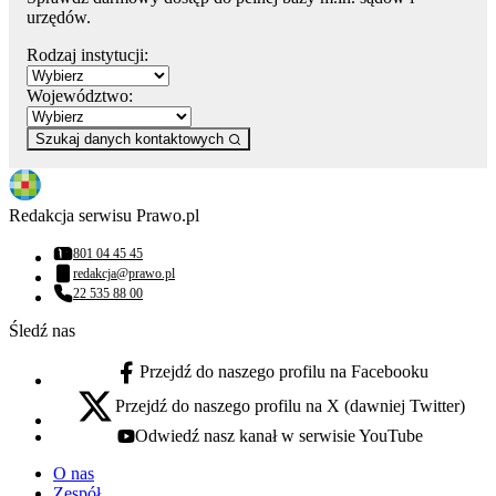
urzędów.
Rodzaj instytucji:
Województwo:
Szukaj danych kontaktowych
Redakcja serwisu Prawo.pl
801 04 45 45
Numer telefonu:
redakcja@prawo.pl
Adres email:
22 535 88 00
Numer telefonu:
Śledź nas
Przejdź do naszego profilu na Facebooku
facebook - otwiera się w nowej karcie
Przejdź do naszego profilu na X (dawniej Twitter)
x - otwiera się w nowej karcie
Odwiedź nasz kanał w serwisie YouTube
youtube - otwiera się w nowej karcie
O nas
Zespół