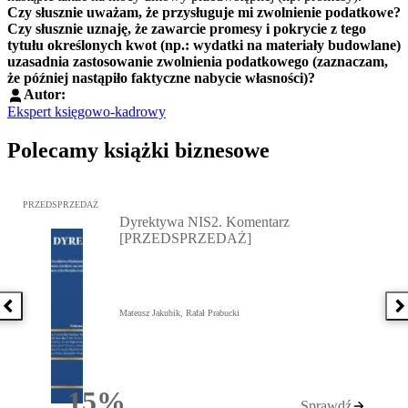
Czy słusznie uważam, że przysługuje mi zwolnienie podatkowe?
Czy słusznie uznaję, że zawarcie promesy i pokrycie z tego
tytułu określonych kwot (np.: wydatki na materiały budowlane)
uzasadnia zastosowanie zwolnienia podatkowego (zaznaczam,
że później nastąpiło faktyczne nabycie własności)?
Autor:
Ekspert księgowo-kadrowy
Polecamy książki biznesowe
Przejdź do: Dyrektywa NIS2. Komentarz [PRZEDSPRZEDAŻ], Mateu
PRZEDSPRZEDAŻ
Dyrektywa NIS2. Komentarz
[PRZEDSPRZEDAŻ]
Poprzednia książka
N
Mateusz Jakubik, Rafał Prabucki
15%
Sprawdź