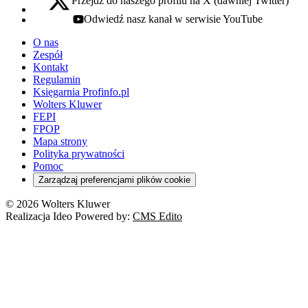
Przejdź do naszego profilu na X (dawniej Twitter)
x - otwiera się w nowej karcie
Odwiedź nasz kanał w serwisie YouTube
youtube - otwiera się w nowej karcie
O nas
Zespół
Kontakt
Regulamin
Księgarnia Profinfo.pl
Wolters Kluwer
FEPI
FPOP
Mapa strony
Polityka prywatności
Pomoc
Zarządzaj preferencjami plików cookie
© 2026 Wolters Kluwer
Realizacja Ideo Powered by:
CMS Edito