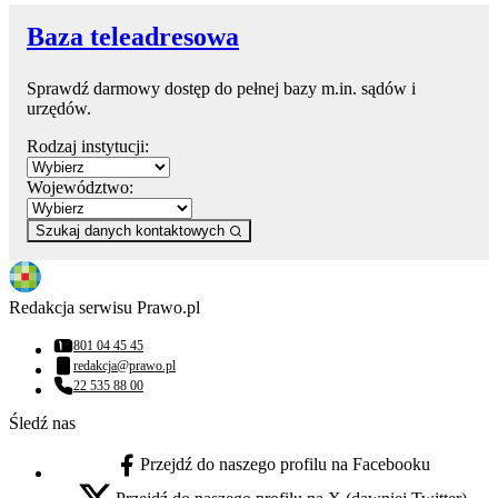
Baza teleadresowa
Sprawdź darmowy dostęp do pełnej bazy m.in. sądów i
urzędów.
Rodzaj instytucji:
Województwo:
Szukaj danych kontaktowych
Redakcja serwisu Prawo.pl
801 04 45 45
Numer telefonu:
redakcja@prawo.pl
Adres email:
22 535 88 00
Numer telefonu:
Śledź nas
Przejdź do naszego profilu na Facebooku
facebook - otwiera się w nowej karcie