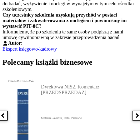
do badań, wyżywienie i noclegi w wynajętym w tym celu ośrodku
szkoleniowym.
Czy uczestnicy szkolenia uzyskują przychód w postaci
materiałów i zakwaterowania z noclegiem i powinniśmy im
wystawić PIT-8C?
Informujemy, że po szkoleniu te same osoby podpiszą z nami
umowę cywilnoprawną w zakresie przeprowadzenia badań.
Autor:
Ekspert księgowo-kadrowy
Polecamy książki biznesowe
Przejdź do: Dyrektywa NIS2. Komentarz [PRZEDSPRZEDAŻ], Mateu
PRZEDSPRZEDAŻ
Dyrektywa NIS2. Komentarz
[PRZEDSPRZEDAŻ]
Poprzednia książka
N
Mateusz Jakubik, Rafał Prabucki