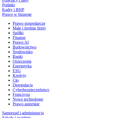
Prawnicy i sądy
Podatki
Kadry i BHP
Prawo w biznesie
Prawo gospodarcze
Małe i średnie firmy
Spółki
Finanse
Prawo AI
Budownictwo
Środowisko
Banki
Orzeczenia
Energetyka
ESG
Kredyty
Cło
Deregulacja
Cyberbezpieczeństwo
Franczyza
Nowe technologie
Prawo autorskie
Samorząd i administracja
Szkoły i uczelnie