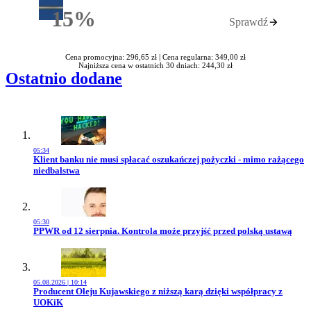
15%
Sprawdź
Rabatu
Cena promocyjna: 296,65 zł |
Cena regularna: 349,00 zł
Najniższa cena w ostatnich 30 dniach: 244,30 zł
Ostatnio dodane
05:34
Przejdź do artykułu:
Klient banku nie musi spłacać oszukańczej pożyczki - mimo rażącego
niedbalstwa
05:30
Przejdź do artykułu:
PPWR od 12 sierpnia. Kontrola może przyjść przed polską ustawą
05.08.2026 | 10:14
Przejdź do artykułu:
Producent Oleju Kujawskiego z niższą karą dzięki współpracy z
UOKiK