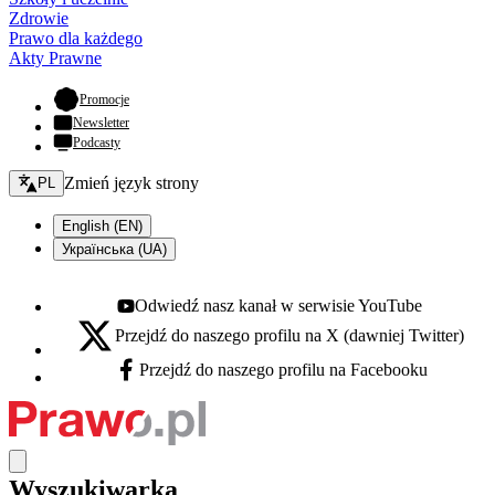
Zdrowie
Prawo dla każdego
Akty Prawne
- otwiera się w nowej karcie
Promocje
Newsletter
Podcasty
Zmień język - bieżący:
Zmień język strony
PL
English (EN)
Українська (UA)
Odwiedź nasz kanał w serwisie YouTube
Youtube - otwiera się w nowej karcie
Przejdź do naszego profilu na X (dawniej Twitter)
X - otwiera się w nowej karcie
Przejdź do naszego profilu na Facebooku
Facebook - otwiera się w nowej karcie
Wyszukiwarka