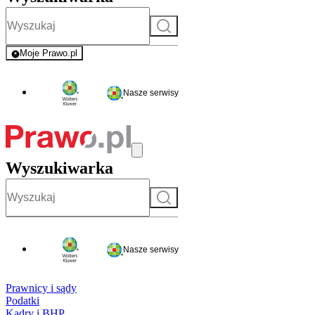
Szukaj
Moje Prawo.pl
- rejestracja i logowanie do serwisu
Nasze serwisy
Wyszukiwarka
Szukaj
Nasze serwisy
Prawnicy i sądy
Podatki
Kadry i BHP