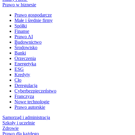
Prawo w biznesie
Prawo gospodarcze
Małe i średnie firmy
Spółki
Finanse
Prawo AI
Budownictwo
Środowisko
Banki
Orzeczenia
Energetyka
ESG
Kredyty
Cło
Deregulacja
Cyberbezpieczeństwo
Franczyza
Nowe technologie
Prawo autorskie
Samorząd i administracja
Szkoły i uczelnie
Zdrowie
Prawo dla każdego