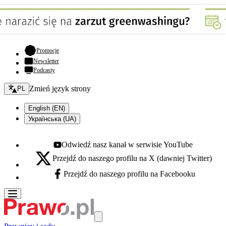
- otwiera się w nowej karcie
Promocje
Newsletter
Podcasty
Zmień język - bieżący:
Zmień język strony
PL
English (EN)
Українська (UA)
Odwiedź nasz kanał w serwisie YouTube
Youtube - otwiera się w nowej karcie
Przejdź do naszego profilu na X (dawniej Twitter)
X - otwiera się w nowej karcie
Przejdź do naszego profilu na Facebooku
Facebook - otwiera się w nowej karcie