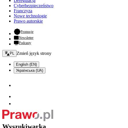
Deregulacja
Cyberbezpieczeństwo
Franczyza
Nowe technologie
Prawo autorskie
- otwiera się w nowej karcie
Promocje
Newsletter
Podcasty
Zmień język - bieżący:
Zmień język strony
PL
English (EN)
Українська (UA)
Wyszukiwarka