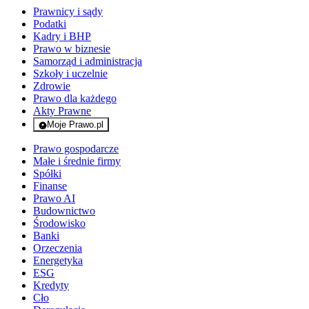
Prawnicy i sądy
Podatki
Kadry i BHP
Prawo w biznesie
Samorząd i administracja
Szkoły i uczelnie
Zdrowie
Prawo dla każdego
Akty Prawne
Moje Prawo.pl
- rejestracja i logowanie do serwisu
Prawo gospodarcze
Małe i średnie firmy
Spółki
Finanse
Prawo AI
Budownictwo
Środowisko
Banki
Orzeczenia
Energetyka
ESG
Kredyty
Cło