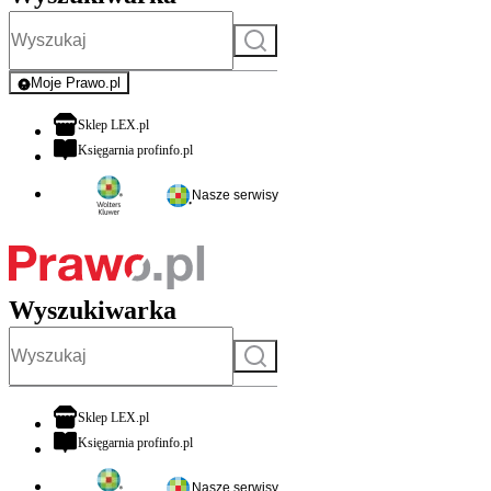
Szukaj
Moje Prawo.pl
- rejestracja i logowanie do serwisu
otwiera się w nowej karcie
Sklep LEX.pl
otwiera się w nowej karcie
Księgarnia profinfo.pl
Nasze serwisy
Wyszukiwarka
Szukaj
otwiera się w nowej karcie
Sklep LEX.pl
otwiera się w nowej karcie
Księgarnia profinfo.pl
Nasze serwisy