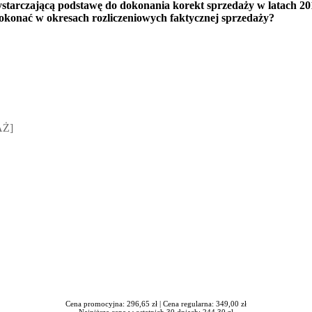
tarczającą podstawę do dokonania korekt sprzedaży w latach 201
okonać w okresach rozliczeniowych faktycznej sprzedaży?
sz Jakubik, Rafał Prabucki - otwiera się w nowym oknie
AŻ]
Cena promocyjna: 296,65 zł |
Cena regularna: 349,00 zł
Najniższa cena w ostatnich 30 dniach: 244,30 zł