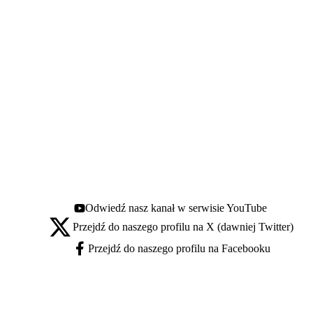
Odwiedź nasz kanał w serwisie YouTube
Youtube - otwiera się w nowej karcie
Przejdź do naszego profilu na X (dawniej Twitter)
X - otwiera się w nowej karcie
Przejdź do naszego profilu na Facebooku
Facebook - otwiera się w nowej karcie