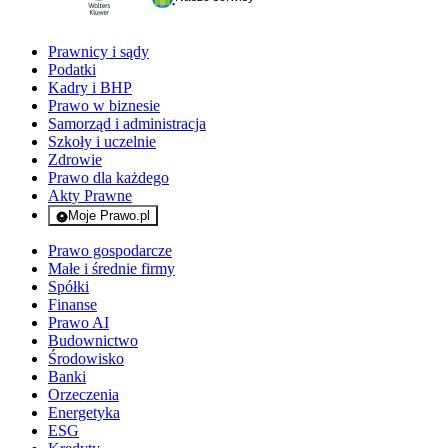
Prawnicy i sądy
Podatki
Kadry i BHP
Prawo w biznesie
Samorząd i administracja
Szkoły i uczelnie
Zdrowie
Prawo dla każdego
Akty Prawne
Moje Prawo.pl
- rejestracja i logowanie do serwisu
Prawo gospodarcze
Małe i średnie firmy
Spółki
Finanse
Prawo AI
Budownictwo
Środowisko
Banki
Orzeczenia
Energetyka
ESG