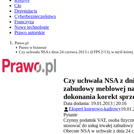
Kredyty
Cło
Deregulacja
Cyberbezpieczeństwo
Franczyza
Nowe technologie
Prawo autorskie
Prawo.pl
Prawo w biznesie
Czy uchwała NSA z dnia 24 czerwca 2013 r. (I FPS 2/13), w myśl któr
Czy uchwała NSA z dnia
zabudowy meblowej na
dokonania korekt sprze
Data dodania: 19.01.2013 | 20:16
Ekspert księgowo-kadrowy
19.01.
Pytanie
Czynny podatnik VAT, osoba fizyczna 
stosować do usług trwałej zabudow
Obecnie NSA w uchwale z dnia 24 cze