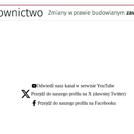
Odwiedź nasz kanał w serwisie YouTube
Youtube - otwiera się w nowej karcie
Przejdź do naszego profilu na X (dawniej Twitter)
X - otwiera się w nowej karcie
Przejdź do naszego profilu na Facebooku
Facebook - otwiera się w nowej karcie