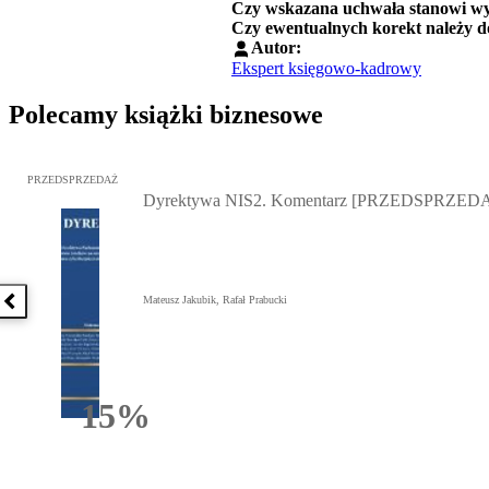
Czy wskazana uchwała stanowi wys
Czy ewentualnych korekt należy d
Autor:
Ekspert księgowo-kadrowy
Polecamy książki biznesowe
Przejdź do: Dyrektywa NIS2. Komentarz [PRZEDSPRZEDAŻ], Mateu
PRZEDSPRZEDAŻ
Dyrektywa NIS2. Komentarz [PRZEDSPRZED
Mateusz Jakubik, Rafał Prabucki
Poprzednia książka
15%
Rabatu