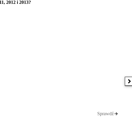
1, 2012 i 2013?
N
Sprawdź