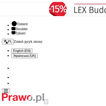
- otwiera się w nowej karcie
Promocje
Newsletter
Podcasty
Zmień język - bieżący:
Zmień język strony
PL
English (EN)
Українська (UA)