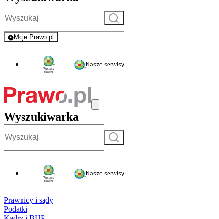
Szukaj
Moje Prawo.pl
- rejestracja i logowanie do serwisu
Nasze serwisy
Wyszukiwarka
Szukaj
Nasze serwisy
Prawnicy i sądy
Podatki
Kadry i BHP