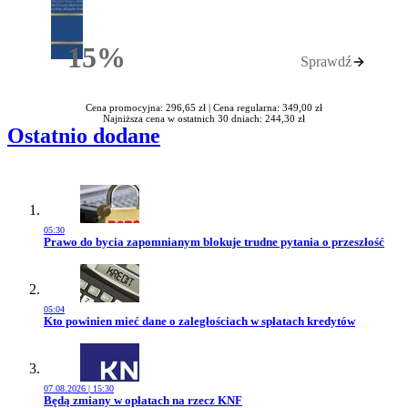
15%
Sprawdź
Rabatu
Cena promocyjna: 296,65 zł |
Cena regularna: 349,00 zł
Najniższa cena w ostatnich 30 dniach: 244,30 zł
Ostatnio dodane
05:30
Przejdź do artykułu:
Prawo do bycia zapomnianym blokuje trudne pytania o przeszłość
05:04
Przejdź do artykułu:
Kto powinien mieć dane o zaległościach w spłatach kredytów
07.08.2026 | 15:30
Przejdź do artykułu:
Będą zmiany w opłatach na rzecz KNF