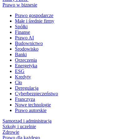
Prawo w biznesie
Prawo gospodarcze
Małe i średnie firmy
Spółki
Finanse
Prawo AI
Budownictwo
Środowisko
Banki
Orzeczenia
Energetyka
ESG
Kredyty
Cło
Deregulacja
Cyberbezpieczeństwo
Franczyza
Nowe technologie
Prawo autorskie
Samorząd i administracja
Szkoły i uczelnie
Zdrowie
Prawo dla każdego