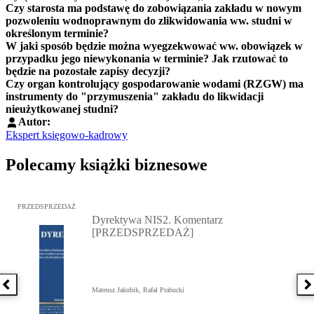
Czy starosta ma podstawę do zobowiązania zakładu w nowym
pozwoleniu wodnoprawnym do zlikwidowania ww. studni w
określonym terminie?
W jaki sposób będzie można wyegzekwować ww. obowiązek w
przypadku jego niewykonania w terminie? Jak rzutować to
będzie na pozostałe zapisy decyzji?
Czy organ kontrolujący gospodarowanie wodami (RZGW) ma
instrumenty do "przymuszenia" zakładu do likwidacji
nieużytkowanej studni?
Autor:
Ekspert księgowo-kadrowy
Polecamy książki biznesowe
Przejdź do: Dyrektywa NIS2. Komentarz [PRZEDSPRZEDAŻ], Mateu
PRZEDSPRZEDAŻ
Dyrektywa NIS2. Komentarz
[PRZEDSPRZEDAŻ]
Poprzednia książka
N
Mateusz Jakubik, Rafał Prabucki