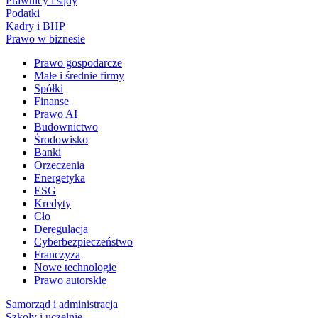
Prawnicy i sądy
Podatki
Kadry i BHP
Prawo w biznesie
Prawo gospodarcze
Małe i średnie firmy
Spółki
Finanse
Prawo AI
Budownictwo
Środowisko
Banki
Orzeczenia
Energetyka
ESG
Kredyty
Cło
Deregulacja
Cyberbezpieczeństwo
Franczyza
Nowe technologie
Prawo autorskie
Samorząd i administracja
Szkoły i uczelnie