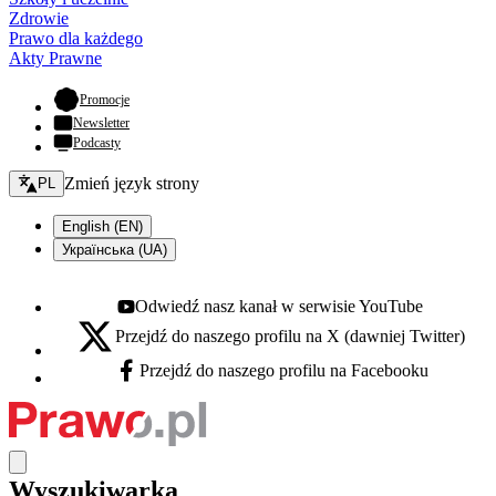
Zdrowie
Prawo dla każdego
Akty Prawne
- otwiera się w nowej karcie
Promocje
Newsletter
Podcasty
Zmień język - bieżący:
Zmień język strony
PL
English (EN)
Українська (UA)
Odwiedź nasz kanał w serwisie YouTube
Youtube - otwiera się w nowej karcie
Przejdź do naszego profilu na X (dawniej Twitter)
X - otwiera się w nowej karcie
Przejdź do naszego profilu na Facebooku
Facebook - otwiera się w nowej karcie
Wyszukiwarka