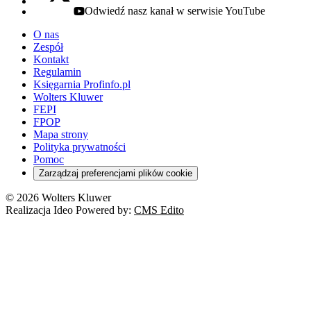
Odwiedź nasz kanał w serwisie YouTube
youtube - otwiera się w nowej karcie
O nas
Zespół
Kontakt
Regulamin
Księgarnia Profinfo.pl
Wolters Kluwer
FEPI
FPOP
Mapa strony
Polityka prywatności
Pomoc
Zarządzaj preferencjami plików cookie
© 2026 Wolters Kluwer
Realizacja Ideo Powered by:
CMS Edito