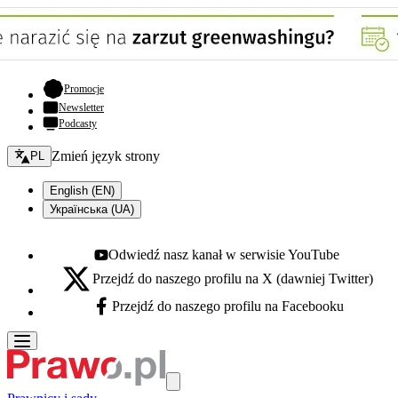
- otwiera się w nowej karcie
Promocje
Newsletter
Podcasty
Zmień język - bieżący:
Zmień język strony
PL
English (EN)
Українська (UA)
Odwiedź nasz kanał w serwisie YouTube
Youtube - otwiera się w nowej karcie
Przejdź do naszego profilu na X (dawniej Twitter)
X - otwiera się w nowej karcie
Przejdź do naszego profilu na Facebooku
Facebook - otwiera się w nowej karcie