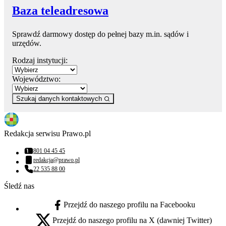
Baza teleadresowa
Sprawdź darmowy dostęp do pełnej bazy m.in. sądów i
urzędów.
Rodzaj instytucji:
Województwo:
Szukaj danych kontaktowych
Redakcja serwisu Prawo.pl
801 04 45 45
Numer telefonu:
redakcja@prawo.pl
Adres email:
22 535 88 00
Numer telefonu:
Śledź nas
Przejdź do naszego profilu na Facebooku
facebook - otwiera się w nowej karcie
Przejdź do naszego profilu na X (dawniej Twitter)
x - otwiera się w nowej karcie