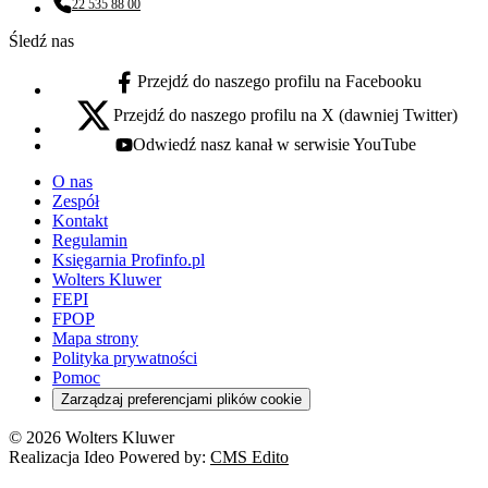
22 535 88 00
Numer telefonu:
Śledź nas
Przejdź do naszego profilu na Facebooku
facebook - otwiera się w nowej karcie
Przejdź do naszego profilu na X (dawniej Twitter)
x - otwiera się w nowej karcie
Odwiedź nasz kanał w serwisie YouTube
youtube - otwiera się w nowej karcie
O nas
Zespół
Kontakt
Regulamin
Księgarnia Profinfo.pl
Wolters Kluwer
FEPI
FPOP
Mapa strony
Polityka prywatności
Pomoc
Zarządzaj preferencjami plików cookie
© 2026 Wolters Kluwer
Realizacja Ideo Powered by:
CMS Edito