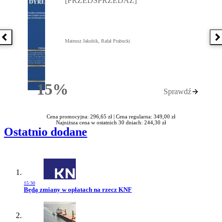
[PRZEDSPRZEDAŻ]
Poprzednia książka
N
Mateusz Jakubik, Rafał Prabucki
15%
Sprawdź
Rabatu
Cena promocyjna: 296,65 zł |
Cena regularna: 349,00 zł
Najniższa cena w ostatnich 30 dniach: 244,30 zł
Ostatnio dodane
15:30
Przejdź do artykułu:
Będą zmiany w opłatach na rzecz KNF