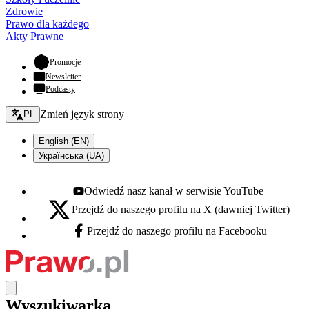
Zdrowie
Prawo dla każdego
Akty Prawne
- otwiera się w nowej karcie
Promocje
Newsletter
Podcasty
Zmień język - bieżący:
Zmień język strony
PL
English (EN)
Українська (UA)
Odwiedź nasz kanał w serwisie YouTube
Youtube - otwiera się w nowej karcie
Przejdź do naszego profilu na X (dawniej Twitter)
X - otwiera się w nowej karcie
Przejdź do naszego profilu na Facebooku
Facebook - otwiera się w nowej karcie
Wyszukiwarka