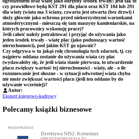
ogrodzeniem oraz wiatę jako odrębny środek trwały; jeśli tak to
czy prawidłowe będą KŚT 291 dla placu oraz KŚT 104 lub 291
dla wiaty (wiata ma 3 ściany, czwarta jest otwarta (bez drzwi) i
służy głównie jako ochrona przed niekorzystnymi warunkami
atmosferycznymi - mieszczą się tam maszyny kamieniarskie, na
których pracownicy wykonuję prace)?
Jeśli całość należy potraktować i przyjąć do używania jako
jeden środek trwały - wiatę plac (jako podnoszący wartość
nieruchomości), pod jakim KŚT go ujawnić?
Czy odgrywa w tu jakąś rolę chronologia tych zdarzeń, tj. czy
najpierw oddana zostanie do używania wiata czy plac
(wydawałoby się, że jeśli wiata stanie pierwsza, to utwardzenie
placu zwiększy wartość tej nieruchomości - wiaty, ale - o ile
rozumowanie jest słuszne - w sytuacji odwrotnej wiata chyba
nie może zwiększać wartości placu (jeśli ten oddano by do
używanie wcześniej)?
Autor:
Ekspert księgowo-kadrowy
Polecamy książki biznesowe
Przejdź do: Dyrektywa NIS2. Komentarz [PRZEDSPRZEDAŻ], Mateu
PRZEDSPRZEDAŻ
Dyrektywa NIS2. Komentarz