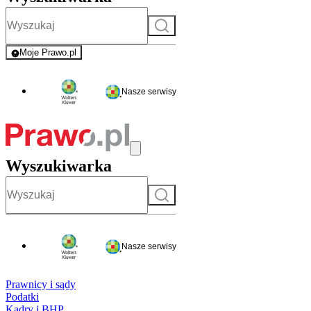
Szukaj
Moje Prawo.pl
- rejestracja i logowanie do serwisu
Nasze serwisy
Wyszukiwarka
Szukaj
Nasze serwisy
Prawnicy i sądy
Podatki
Kadry i BHP