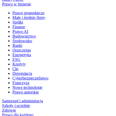
Prawo w biznesie
Prawo gospodarcze
Małe i średnie firmy
Spółki
Finanse
Prawo AI
Budownictwo
Środowisko
Banki
Orzeczenia
Energetyka
ESG
Kredyty
Cło
Deregulacja
Cyberbezpieczeństwo
Franczyza
Nowe technologie
Prawo autorskie
Samorząd i administracja
Szkoły i uczelnie
Zdrowie
Prawo dla każdego