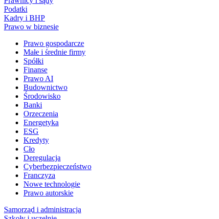
Prawnicy i sądy
Podatki
Kadry i BHP
Prawo w biznesie
Prawo gospodarcze
Małe i średnie firmy
Spółki
Finanse
Prawo AI
Budownictwo
Środowisko
Banki
Orzeczenia
Energetyka
ESG
Kredyty
Cło
Deregulacja
Cyberbezpieczeństwo
Franczyza
Nowe technologie
Prawo autorskie
Samorząd i administracja
Szkoły i uczelnie