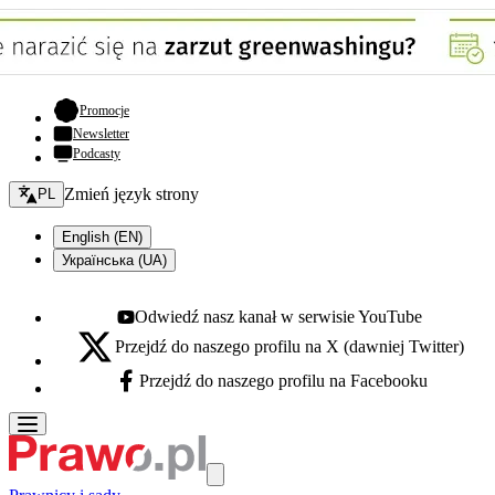
- otwiera się w nowej karcie
Promocje
Newsletter
Podcasty
Zmień język - bieżący:
Zmień język strony
PL
English (EN)
Українська (UA)
Odwiedź nasz kanał w serwisie YouTube
Youtube - otwiera się w nowej karcie
Przejdź do naszego profilu na X (dawniej Twitter)
X - otwiera się w nowej karcie
Przejdź do naszego profilu na Facebooku
Facebook - otwiera się w nowej karcie