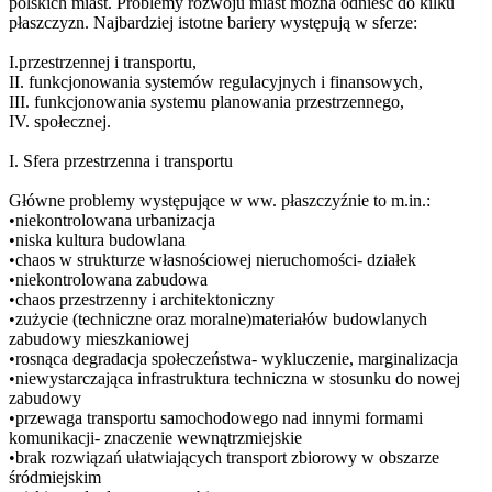
polskich miast. Problemy rozwoju miast można odnieść do kilku
płaszczyzn. Najbardziej istotne bariery występują w sferze:
I.przestrzennej i transportu,
II. funkcjonowania systemów regulacyjnych i finansowych,
III. funkcjonowania systemu planowania przestrzennego,
IV. społecznej.
I. Sfera przestrzenna i transportu
Główne problemy występujące w ww. płaszczyźnie to m.in.:
•niekontrolowana urbanizacja
•niska kultura budowlana
•chaos w strukturze własnościowej nieruchomości- działek
•niekontrolowana zabudowa
•chaos przestrzenny i architektoniczny
•zużycie (techniczne oraz moralne)materiałów budowlanych
zabudowy mieszkaniowej
•rosnąca degradacja społeczeństwa- wykluczenie, marginalizacja
•niewystarczająca infrastruktura techniczna w stosunku do nowej
zabudowy
•przewaga transportu samochodowego nad innymi formami
komunikacji- znaczenie wewnątrzmiejskie
•brak rozwiązań ułatwiających transport zbiorowy w obszarze
śródmiejskim