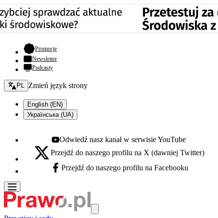
- otwiera się w nowej karcie
Promocje
Newsletter
Podcasty
Zmień język - bieżący:
Zmień język strony
PL
English (EN)
Українська (UA)
Odwiedź nasz kanał w serwisie YouTube
Youtube - otwiera się w nowej karcie
Przejdź do naszego profilu na X (dawniej Twitter)
X - otwiera się w nowej karcie
Przejdź do naszego profilu na Facebooku
Facebook - otwiera się w nowej karcie