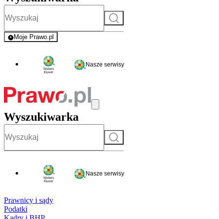
Szukaj
Moje Prawo.pl
- rejestracja i logowanie do serwisu
Nasze serwisy
Wyszukiwarka
Szukaj
Nasze serwisy
Prawnicy i sądy
Podatki
Kadry i BHP