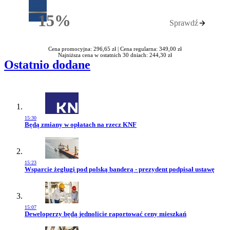
15%
Sprawdź
Rabatu
Cena promocyjna: 296,65 zł |
Cena regularna: 349,00 zł
Najniższa cena w ostatnich 30 dniach: 244,30 zł
Ostatnio dodane
15:30
Przejdź do artykułu:
Będą zmiany w opłatach na rzecz KNF
15:23
Przejdź do artykułu:
Wsparcie żeglugi pod polską banderą - prezydent podpisał ustawę
15:07
Przejdź do artykułu:
Deweloperzy będą jednolicie raportować ceny mieszkań