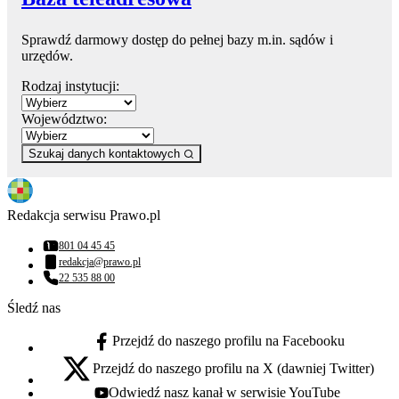
Sprawdź darmowy dostęp do pełnej bazy m.in. sądów i
urzędów.
Rodzaj instytucji:
Województwo:
Szukaj danych kontaktowych
Redakcja serwisu Prawo.pl
801 04 45 45
Numer telefonu:
redakcja@prawo.pl
Adres email:
22 535 88 00
Numer telefonu:
Śledź nas
Przejdź do naszego profilu na Facebooku
facebook - otwiera się w nowej karcie
Przejdź do naszego profilu na X (dawniej Twitter)
x - otwiera się w nowej karcie
Odwiedź nasz kanał w serwisie YouTube