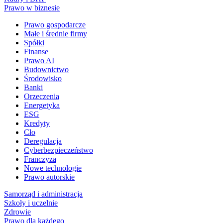
Prawo w biznesie
Prawo gospodarcze
Małe i średnie firmy
Spółki
Finanse
Prawo AI
Budownictwo
Środowisko
Banki
Orzeczenia
Energetyka
ESG
Kredyty
Cło
Deregulacja
Cyberbezpieczeństwo
Franczyza
Nowe technologie
Prawo autorskie
Samorząd i administracja
Szkoły i uczelnie
Zdrowie
Prawo dla każdego