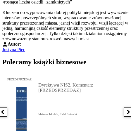
•rosnąca liczba osiedli „zamkniętych”
Kluczem do wypracowania dobrej polityki miejskiej jest wyważenie
interesów poszczególnych stron, wypracowanie zrównoważonej
struktury przestrzennej miasta, jasnej wizji rozwoju, wizji łączącej w
jedną, harmonijną całość elementy struktury przestrzennej oraz
społeczno-gospodarczej. Tylko dzięki takim działaniom osiągniemy
zrównoważony stan oraz rozwój naszych miast.
Autor:
Justyna Piec
Polecamy książki biznesowe
Przejdź do: Dyrektywa NIS2. Komentarz [PRZEDSPRZEDAŻ], Mateu
PRZEDSPRZEDAŻ
Dyrektywa NIS2. Komentarz
[PRZEDSPRZEDAŻ]
Poprzednia książka
N
Mateusz Jakubik, Rafał Prabucki