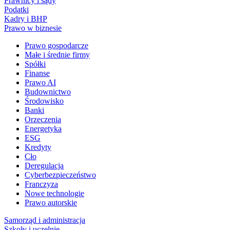
Prawnicy i sądy
Podatki
Kadry i BHP
Prawo w biznesie
Prawo gospodarcze
Małe i średnie firmy
Spółki
Finanse
Prawo AI
Budownictwo
Środowisko
Banki
Orzeczenia
Energetyka
ESG
Kredyty
Cło
Deregulacja
Cyberbezpieczeństwo
Franczyza
Nowe technologie
Prawo autorskie
Samorząd i administracja
Szkoły i uczelnie