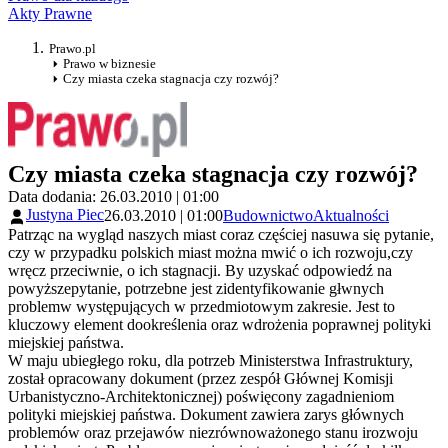
Akty Prawne
Prawo.pl
Prawo w biznesie
Czy miasta czeka stagnacja czy rozwój?
Czy miasta czeka stagnacja czy rozwój?
Data dodania: 26.03.2010 | 01:00
Justyna Piec
26.03.2010 | 01:00
Budownictwo
Aktualności
Patrząc na wygląd naszych miast coraz częściej nasuwa się pytanie,
czy w przypadku polskich miast można mwić o ich rozwoju,czy
wręcz przeciwnie, o ich stagnacji. By uzyskać odpowiedź na
powyższepytanie, potrzebne jest zidentyfikowanie głwnych
problemw występujących w przedmiotowym zakresie. Jest to
kluczowy element dookreślenia oraz wdrożenia poprawnej polityki
miejskiej państwa.
W maju ubiegłego roku, dla potrzeb Ministerstwa Infrastruktury,
został opracowany dokument (przez zespół Głównej Komisji
Urbanistyczno-Architektonicznej) poświęcony zagadnieniom
polityki miejskiej państwa. Dokument zawiera zarys głównych
problemów oraz przejawów niezrównoważonego stanu irozwoju