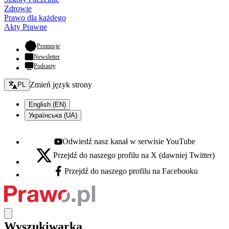
Zdrowie
Prawo dla każdego
Akty Prawne
- otwiera się w nowej karcie
Promocje
Newsletter
Podcasty
Zmień język - bieżący:
Zmień język strony
PL
English (EN)
Українська (UA)
Odwiedź nasz kanał w serwisie YouTube
Youtube - otwiera się w nowej karcie
Przejdź do naszego profilu na X (dawniej Twitter)
X - otwiera się w nowej karcie
Przejdź do naszego profilu na Facebooku
Facebook - otwiera się w nowej karcie
Wyszukiwarka