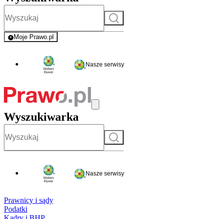
Szukaj
Moje Prawo.pl
- rejestracja i logowanie do serwisu
Nasze serwisy
Wyszukiwarka
Szukaj
Nasze serwisy
Prawnicy i sądy
Podatki
Kadry i BHP