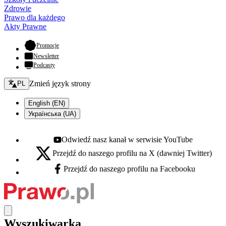
Zdrowie
Prawo dla każdego
Akty Prawne
- otwiera się w nowej karcie
Promocje
Newsletter
Podcasty
Zmień język - bieżący:
Zmień język strony
PL
English (EN)
Українська (UA)
Odwiedź nasz kanał w serwisie YouTube
Youtube - otwiera się w nowej karcie
Przejdź do naszego profilu na X (dawniej Twitter)
X - otwiera się w nowej karcie
Przejdź do naszego profilu na Facebooku
Facebook - otwiera się w nowej karcie
Wyszukiwarka