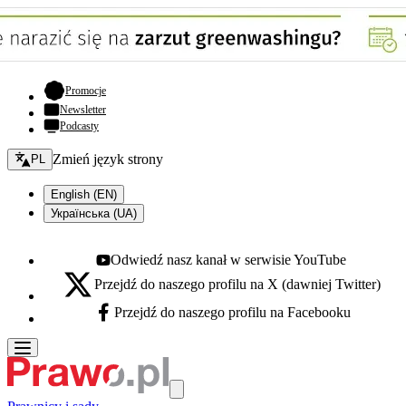
- otwiera się w nowej karcie
Promocje
Newsletter
Podcasty
Zmień język - bieżący:
Zmień język strony
PL
English (EN)
Українська (UA)
Odwiedź nasz kanał w serwisie YouTube
Youtube - otwiera się w nowej karcie
Przejdź do naszego profilu na X (dawniej Twitter)
X - otwiera się w nowej karcie
Przejdź do naszego profilu na Facebooku
Facebook - otwiera się w nowej karcie