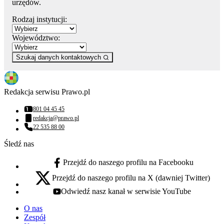
urzędów.
Rodzaj instytucji:
Województwo:
Szukaj danych kontaktowych
Redakcja serwisu Prawo.pl
801 04 45 45
Numer telefonu:
redakcja@prawo.pl
Adres email:
22 535 88 00
Numer telefonu:
Śledź nas
Przejdź do naszego profilu na Facebooku
facebook - otwiera się w nowej karcie
Przejdź do naszego profilu na X (dawniej Twitter)
x - otwiera się w nowej karcie
Odwiedź nasz kanał w serwisie YouTube
youtube - otwiera się w nowej karcie
O nas
Zespół