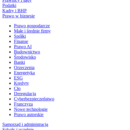
Prawnicy i sądy
Podatki
Kadry i BHP
Prawo w biznesie
Prawo gospodarcze
Małe i średnie firmy
Spółki
Finanse
Prawo AI
Budownictwo
Środowisko
Banki
Orzeczenia
Energetyka
ESG
Kredyty
Cło
Deregulacja
Cyberbezpieczeństwo
Franczyza
Nowe technologie
Prawo autorskie
Samorząd i administracja
Szkoły i uczelnie