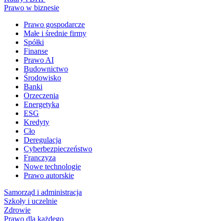
Prawo w biznesie
Prawo gospodarcze
Małe i średnie firmy
Spółki
Finanse
Prawo AI
Budownictwo
Środowisko
Banki
Orzeczenia
Energetyka
ESG
Kredyty
Cło
Deregulacja
Cyberbezpieczeństwo
Franczyza
Nowe technologie
Prawo autorskie
Samorząd i administracja
Szkoły i uczelnie
Zdrowie
Prawo dla każdego