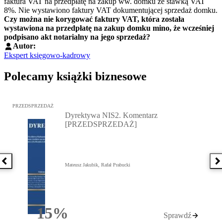
faktura VAT na przedpłatę na zakup ww. domku ze stawką VAT
8%. Nie wystawiono faktury VAT dokumentującej sprzedaż domku.
Czy można nie korygować faktury VAT, która została
wystawiona na przedpłatę na zakup domku mino, że wcześniej
podpisano akt notarialny na jego sprzedaż?
Autor:
Ekspert księgowo-kadrowy
Polecamy książki biznesowe
Przejdź do: Dyrektywa NIS2. Komentarz [PRZEDSPRZEDAŻ], Mateu
PRZEDSPRZEDAŻ
Dyrektywa NIS2. Komentarz
[PRZEDSPRZEDAŻ]
Poprzednia książka
N
Mateusz Jakubik, Rafał Prabucki
15%
Sprawdź
Rabatu