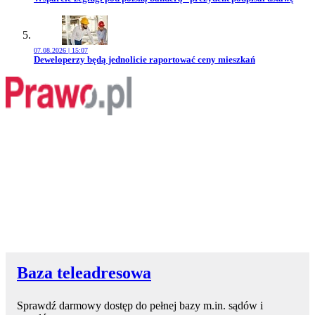
07.08.2026 | 15:07
Przejdź do artykułu:
Deweloperzy będą jednolicie raportować ceny mieszkań
Baza teleadresowa
Sprawdź darmowy dostęp do pełnej bazy m.in. sądów i