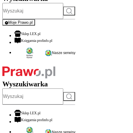
Szukaj
Moje Prawo.pl
- rejestracja i logowanie do serwisu
otwiera się w nowej karcie
Sklep LEX.pl
otwiera się w nowej karcie
Księgarnia profinfo.pl
Nasze serwisy
Wyszukiwarka
Szukaj
otwiera się w nowej karcie
Sklep LEX.pl
otwiera się w nowej karcie
Księgarnia profinfo.pl
Nasze serwisy