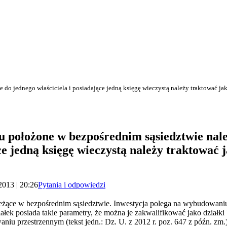
 do jednego właściciela i posiadające jedną księgę wieczystą należy traktować ja
tu położone w bezpośrednim sąsiedztwie nal
ce jedną księgę wieczystą należy traktować 
2013 | 20:26
Pytania i odpowiedzi
 leżące w bezpośrednim sąsiedztwie. Inwestycja polega na wybudowani
iałek posiada takie parametry, że można je zakwalifikować jako działk
niu przestrzennym (tekst jedn.: Dz. U. z 2012 r. poz. 647 z późn. zm.