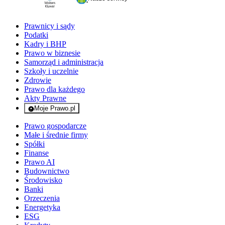
Prawnicy i sądy
Podatki
Kadry i BHP
Prawo w biznesie
Samorząd i administracja
Szkoły i uczelnie
Zdrowie
Prawo dla każdego
Akty Prawne
Moje Prawo.pl
- rejestracja i logowanie do serwisu
Prawo gospodarcze
Małe i średnie firmy
Spółki
Finanse
Prawo AI
Budownictwo
Środowisko
Banki
Orzeczenia
Energetyka
ESG