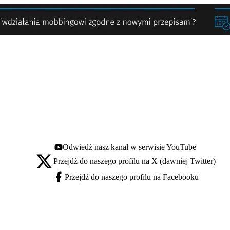
Odwiedź nasz kanał w serwisie YouTube
Youtube - otwiera się w nowej karcie
Przejdź do naszego profilu na X (dawniej Twitter)
X - otwiera się w nowej karcie
Przejdź do naszego profilu na Facebooku
Facebook - otwiera się w nowej karcie