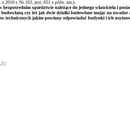
 z 2010 r. Nr 102, poz. 651 z późn. zm.).
 bezpośrednim sąsiedztwie należące do jednego właściciela i posia
ę budowlaną czy też jak dwie działki budowlane mając na uwadze 
ów technicznych jakim powinny odpowiadać budynki i ich usytuo
sz Jakubik, Rafał Prabucki - otwiera się w nowym oknie
AŻ]