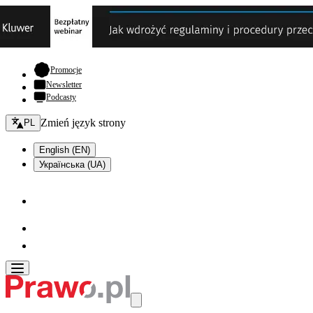
- otwiera się w nowej karcie
Promocje
Newsletter
Podcasty
Zmień język - bieżący:
Zmień język strony
PL
English (EN)
Українська (UA)