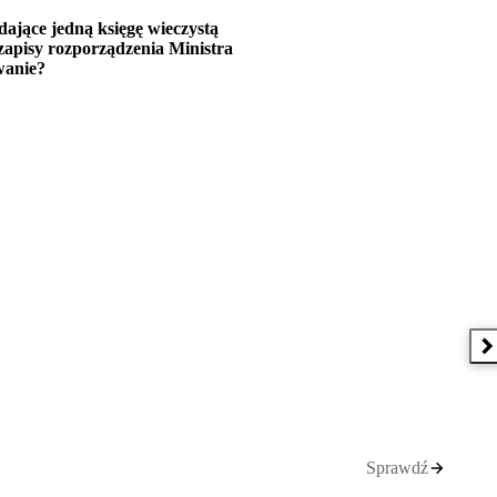
dające jedną księgę wieczystą
zapisy rozporządzenia Ministra
wanie?
N
Sprawdź