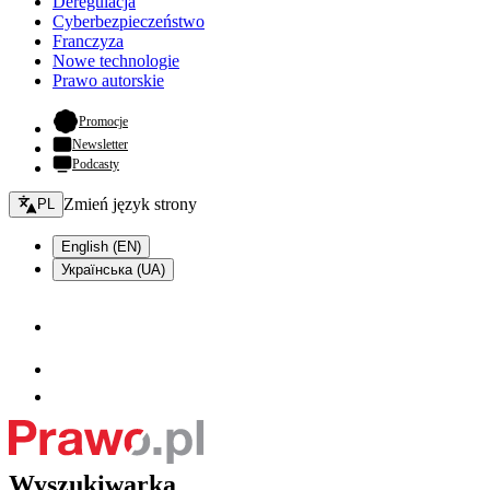
Deregulacja
Cyberbezpieczeństwo
Franczyza
Nowe technologie
Prawo autorskie
- otwiera się w nowej karcie
Promocje
Newsletter
Podcasty
Zmień język - bieżący:
Zmień język strony
PL
English (EN)
Українська (UA)
Wyszukiwarka