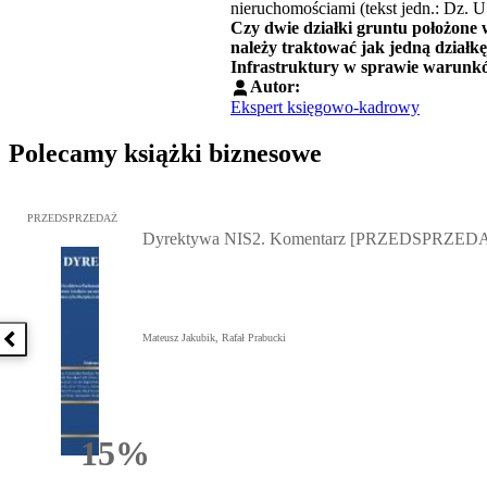
nieruchomościami (tekst jedn.: Dz. U.
Czy dwie działki gruntu położone w
należy traktować jak jedną działk
Infrastruktury w sprawie warunk
Autor:
Ekspert księgowo-kadrowy
Polecamy książki biznesowe
Przejdź do: Dyrektywa NIS2. Komentarz [PRZEDSPRZEDAŻ], Mateu
PRZEDSPRZEDAŻ
Dyrektywa NIS2. Komentarz [PRZEDSPRZED
Mateusz Jakubik, Rafał Prabucki
Poprzednia książka
15%
Rabatu