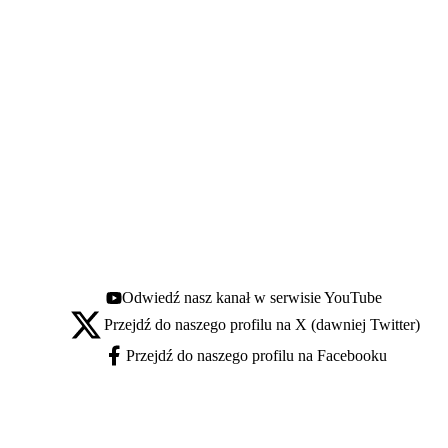
Odwiedź nasz kanał w serwisie YouTube
Youtube - otwiera się w nowej karcie
Przejdź do naszego profilu na X (dawniej Twitter)
X - otwiera się w nowej karcie
Przejdź do naszego profilu na Facebooku
Facebook - otwiera się w nowej karcie