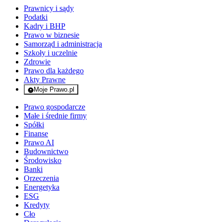
Prawnicy i sądy
Podatki
Kadry i BHP
Prawo w biznesie
Samorząd i administracja
Szkoły i uczelnie
Zdrowie
Prawo dla każdego
Akty Prawne
Moje Prawo.pl
- rejestracja i logowanie do serwisu
Prawo gospodarcze
Małe i średnie firmy
Spółki
Finanse
Prawo AI
Budownictwo
Środowisko
Banki
Orzeczenia
Energetyka
ESG
Kredyty
Cło