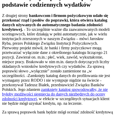
podstawie codziennych wydatków
Z drugiej strony
bankowcom i firmom pożyczkowym udało się
przekonać rząd i posłów do poprawki, która otwiera katalog
danych używanych do automatycznego badania zdolności
kredytowej.
- To szczególnie ważne dla zaawansowanych modeli
scoringowych, które działają w pełni automatycznie, jak w wielu
instytucjach zrzeszonych w naszym Związku – mówi Jarosław
Ryba, prezes Polskiego Związku Instytucji Pożyczkowych.
Pierwotny projekt mówił, że banki i firmy pożyczkowe mogą
przetwarzać wyłącznie dane z określonego katalogu liczącego 21
pozycji. Zawierał on. m.in.: płeć, wiek, zawód, wykształcenie,
miejsce pracy. Brakowało w nim m.in. danych dotyczących liczby
składanych wniosków kredytowych czy wydatków. Za sprawą
poprawki słowo „wyłącznie” zostało zamienione na „w
szczególności. -Zamknięty katalog danych do profilowania nie jest
wymagany przez RODO i nie występuje nigdzie na świecie -
przekonywał Tadeusz Białek, przedstawiciel Związku Banków
Polskich. Jego zdaniem
zamknięty katalog spowodowałby, że nie
byłoby możliwości sięgnięcia do danych niezbędnych do oceny
zdolności kredytowej
, w efekcie w szczególnych sytuacjach klient
nie będzie mógł uzyskać kredytu, np. na leczenie.
Za sprawą poprawek bank będzie mógł oceniać zdolność kredytową