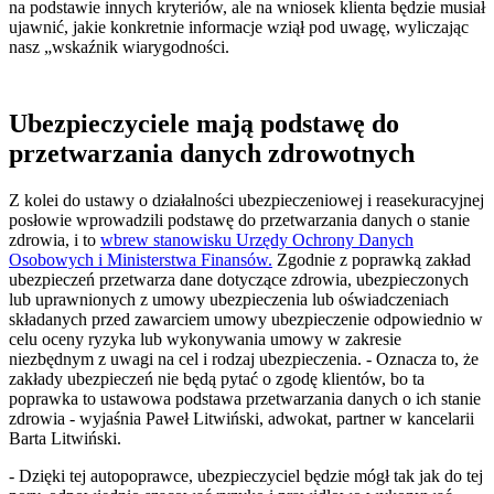
na podstawie innych kryteriów, ale na wniosek klienta będzie musiał
ujawnić, jakie konkretnie informacje wziął pod uwagę, wyliczając
nasz „wskaźnik wiarygodności.
Ubezpieczyciele mają podstawę do
przetwarzania danych zdrowotnych
Z kolei do ustawy o działalności ubezpieczeniowej i reasekuracyjnej
posłowie wprowadzili podstawę do przetwarzania danych o stanie
zdrowia, i to
wbrew stanowisku Urzędy Ochrony Danych
Osobowych i Ministerstwa Finansów.
Zgodnie z poprawką zakład
ubezpieczeń przetwarza dane dotyczące zdrowia, ubezpieczonych
lub uprawnionych z umowy ubezpieczenia lub oświadczeniach
składanych przed zawarciem umowy ubezpieczenie odpowiednio w
celu oceny ryzyka lub wykonywania umowy w zakresie
niezbędnym z uwagi na cel i rodzaj ubezpieczenia. - Oznacza to, że
zakłady ubezpieczeń nie będą pytać o zgodę klientów, bo ta
poprawka to ustawowa podstawa przetwarzania danych o ich stanie
zdrowia - wyjaśnia Paweł Litwiński, adwokat, partner w kancelarii
Barta Litwiński.
- Dzięki tej autopoprawce, ubezpieczyciel będzie mógł tak jak do tej