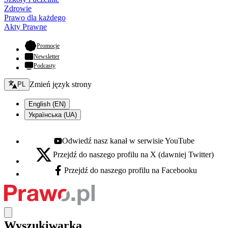
Zdrowie
Prawo dla każdego
Akty Prawne
- otwiera się w nowej karcie
Promocje
Newsletter
Podcasty
Zmień język - bieżący:
Zmień język strony
PL
English (EN)
Українська (UA)
Odwiedź nasz kanał w serwisie YouTube
Youtube - otwiera się w nowej karcie
Przejdź do naszego profilu na X (dawniej Twitter)
X - otwiera się w nowej karcie
Przejdź do naszego profilu na Facebooku
Facebook - otwiera się w nowej karcie
Wyszukiwarka