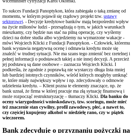
wiceminister cyfryzacji Karol Okoński.
To sukces Fundacji Panoptykon, która zabiegała o taką zmianę od
momentu, w którym pojawił się rządowy projekt tzw.
ustawy
sektorowej
. - Decyzje kredytowe banków mają bezpośredni wpływ
na życie milionów ludzi - przesądzają o tym, w jakich warunkach
mieszkamy, czy będzie nas stać na pilną operację, czy wyślemy
dzieci na dobre studia albo wyjedziemy na wymarzone wakacje -
mówi Wojciech Klicki z Fundacji Panoptykon. - Człowiek, któremu
bank wystawia negatywną ocenę i odmawia kredytu może się
znaleźć w trudnej sytuacji. Nie ma szans tego zmienić bez rzetelnej i
pełnej informacji o podstawach takiej a nie innej decyzji. A przecież
jej podstawą są dane osobowe – zaznacza Wojciech Klicki. I
podkreśla, że zgodnie z poprawką nie wystarczy długa lista mniej
lub bardziej istotnych czynników, wśród których mogłyby umknąć
te, które miały największy wpływ i np. zdecydowały o odmowie
udzielenia kredytu. – Klient pozna te elementy znaczące, np. że
bank uznał, że firma w której pracuje ma złą sytuację finansową i
może rozpocząć restrukturyzację – tłumaczy Klicki.
Dla banku do
oceny wiarygodności wnioskodawcy, tzw. scoringu, może mieć
też znaczenie stan cywilny, profil zawodowy, płeć, a nawet to,
czy częściej kupujemy alkohol w niedzielę rano, czy w piątek
wieczorem.
Bank zdecyduje o przyznaniu pożyczki na