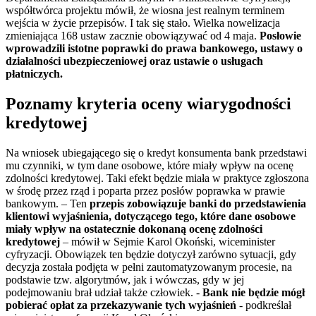
współtwórca projektu mówił, że wiosna jest realnym terminem
wejścia w życie przepisów. I tak się stało. Wielka nowelizacja
zmieniająca 168 ustaw zacznie obowiązywać od 4 maja.
Posłowie
wprowadzili istotne poprawki do prawa bankowego, ustawy o
działalności ubezpieczeniowej oraz ustawie o usługach
płatniczych.
Poznamy kryteria oceny wiarygodności
kredytowej
Na wniosek ubiegającego się o kredyt konsumenta bank przedstawi
mu czynniki, w tym dane osobowe, które miały wpływ na ocenę
zdolności kredytowej. Taki efekt będzie miała w praktyce zgłoszona
w środę przez rząd i poparta przez posłów poprawka w prawie
bankowym. – Ten
przepis zobowiązuje banki do przedstawienia
klientowi wyjaśnienia, dotyczącego tego, które dane osobowe
miały wpływ na ostatecznie dokonaną ocenę zdolności
kredytowej
– mówił w Sejmie Karol Okoński, wiceminister
cyfryzacji. Obowiązek ten będzie dotyczył zarówno sytuacji, gdy
decyzja została podjęta w pełni zautomatyzowanym procesie, na
podstawie tzw. algorytmów, jak i wówczas, gdy w jej
podejmowaniu brał udział także człowiek. -
Bank nie będzie mógł
pobierać opłat za przekazywanie tych wyjaśnień
- podkreślał