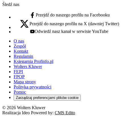
Śledź nas
Przejdź do naszego profilu na Facebooku
facebook - otwiera się w nowej karcie
Przejdź do naszego profilu na X (dawniej Twitter)
x - otwiera się w nowej karcie
Odwiedź nasz kanał w serwisie YouTube
youtube - otwiera się w nowej karcie
O nas
Zespół
Kontakt
Regulamin
Księgarnia Profinfo.pl
Wolters Kluwer
FEPI
FPOP
Mapa strony
Polityka prywatności
Pomoc
Zarządzaj preferencjami plików cookie
© 2026 Wolters Kluwer
Realizacja Ideo Powered by:
CMS Edito