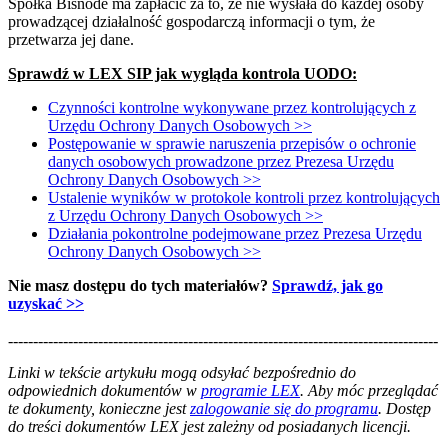
Spółka Bisnode ma zapłacić za to, że nie wysłała do każdej osoby
prowadzącej działalność gospodarczą informacji o tym, że
przetwarza jej dane.
Sprawdź w LEX SIP jak wygląda kontrola UODO:
Czynności kontrolne wykonywane przez kontrolujących z
Urzędu Ochrony Danych Osobowych >>
Postępowanie w sprawie naruszenia przepisów o ochronie
danych osobowych prowadzone przez Prezesa Urzędu
Ochrony Danych Osobowych >>
Ustalenie wyników w protokole kontroli przez kontrolujących
z Urzędu Ochrony Danych Osobowych >>
Działania pokontrolne podejmowane przez Prezesa Urzędu
Ochrony Danych Osobowych >>
Nie masz dostępu do tych materiałów?
Sprawdź, jak go
uzyskać >>
--------------------------------------------------------------------------------------
--------------------------------------------------------
Linki w tekście artykułu mogą odsyłać bezpośrednio do
odpowiednich dokumentów w
programie LEX
. Aby móc przeglądać
te dokumenty, konieczne jest
zalogowanie się do programu
. Dostęp
do treści dokumentów LEX jest zależny od posiadanych licencji.