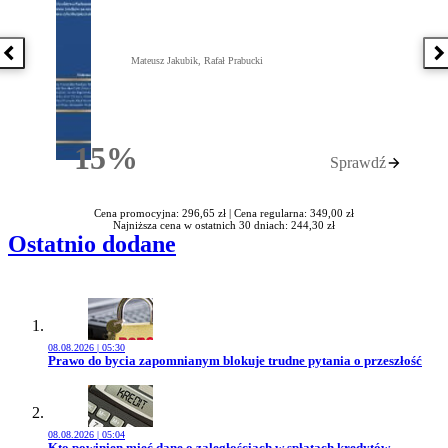
Poprzednia książka
N
Mateusz Jakubik, Rafał Prabucki
15%
Sprawdź
Rabatu
Cena promocyjna: 296,65 zł |
Cena regularna: 349,00 zł
Najniższa cena w ostatnich 30 dniach: 244,30 zł
Ostatnio dodane
08.08.2026 | 05:30
Przejdź do artykułu:
Prawo do bycia zapomnianym blokuje trudne pytania o przeszłość
08.08.2026 | 05:04
Przejdź do artykułu:
Kto powinien mieć dane o zaległościach w spłatach kredytów