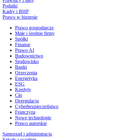
Prawnicy i sądy
Podatki
Kadry i BHP
Prawo w biznesie
Prawo gospodarcze
Małe i średnie firmy
Spółki
Finanse
Prawo AI
Budownictwo
Środowisko
Banki
Orzeczenia
Energetyka
ESG
Kredyty
Cło
Deregulacja
Cyberbezpieczeństwo
Franczyza
Nowe technologie
Prawo autorskie
Samorząd i administracja
Szkoły i uczelnie