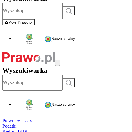
Szukaj
Moje Prawo.pl
- rejestracja i logowanie do serwisu
Nasze serwisy
Wyszukiwarka
Szukaj
Nasze serwisy
Prawnicy i sądy
Podatki
Kadry i BHP