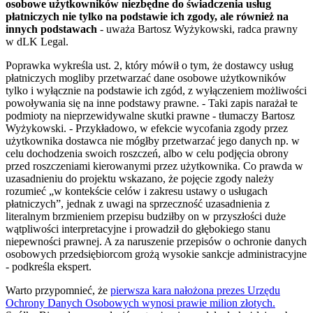
osobowe użytkowników niezbędne do świadczenia usług
płatniczych nie tylko na podstawie ich zgody, ale również na
innych podstawach
- uważa Bartosz Wyżykowski, radca prawny
w dLK Legal.
Poprawka wykreśla ust. 2, który mówił o tym, że dostawcy usług
płatniczych mogliby przetwarzać dane osobowe użytkowników
tylko i wyłącznie na podstawie ich zgód, z wyłączeniem możliwości
powoływania się na inne podstawy prawne. - Taki zapis narażał te
podmioty na nieprzewidywalne skutki prawne - tłumaczy Bartosz
Wyżykowski. - Przykładowo, w efekcie wycofania zgody przez
użytkownika dostawca nie mógłby przetwarzać jego danych np. w
celu dochodzenia swoich roszczeń, albo w celu podjęcia obrony
przed roszczeniami kierowanymi przez użytkownika. Co prawda w
uzasadnieniu do projektu wskazano, że pojęcie zgody należy
rozumieć „w kontekście celów i zakresu ustawy o usługach
płatniczych”, jednak z uwagi na sprzeczność uzasadnienia z
literalnym brzmieniem przepisu budziłby on w przyszłości duże
wątpliwości interpretacyjne i prowadził do głębokiego stanu
niepewności prawnej. A za naruszenie przepisów o ochronie danych
osobowych przedsiębiorcom grożą wysokie sankcje administracyjne
- podkreśla ekspert.
Warto przypomnieć, że
pierwsza kara nałożona prezes Urzędu
Ochrony Danych Osobowych wynosi prawie milion złotych.