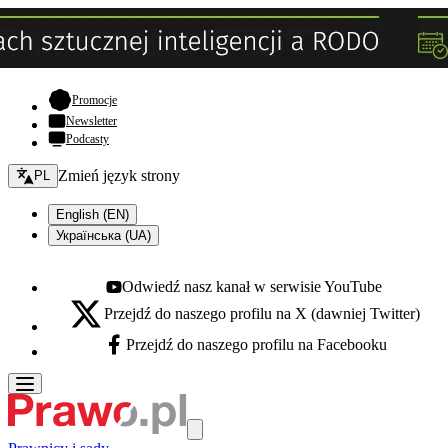
- otwiera się w nowej karcie
Promocje
Newsletter
Podcasty
Zmień język - bieżący:
Zmień język strony
PL
English (EN)
Українська (UA)
Odwiedź nasz kanał w serwisie YouTube
Youtube - otwiera się w nowej karcie
Przejdź do naszego profilu na X (dawniej Twitter)
X - otwiera się w nowej karcie
Przejdź do naszego profilu na Facebooku
Facebook - otwiera się w nowej karcie