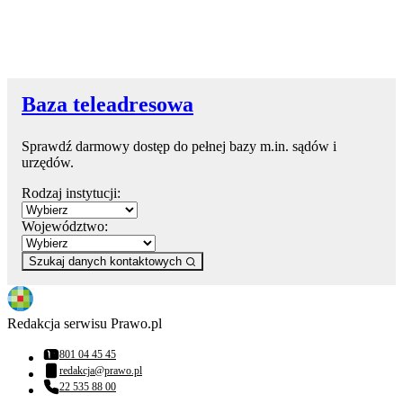
Baza teleadresowa
Sprawdź darmowy dostęp do pełnej bazy m.in. sądów i
urzędów.
Rodzaj instytucji:
Województwo:
Szukaj danych kontaktowych
Redakcja serwisu Prawo.pl
801 04 45 45
Numer telefonu:
redakcja@prawo.pl
Adres email:
22 535 88 00
Numer telefonu: