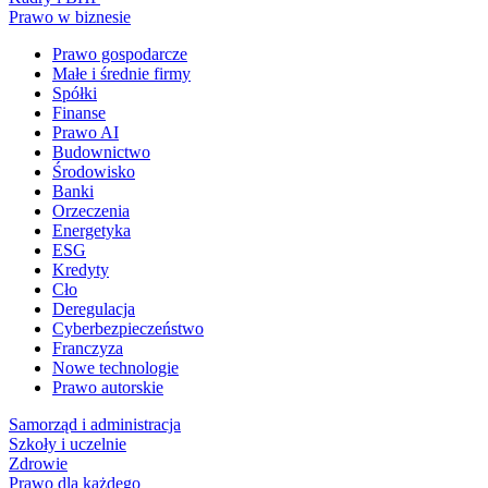
Prawo w biznesie
Prawo gospodarcze
Małe i średnie firmy
Spółki
Finanse
Prawo AI
Budownictwo
Środowisko
Banki
Orzeczenia
Energetyka
ESG
Kredyty
Cło
Deregulacja
Cyberbezpieczeństwo
Franczyza
Nowe technologie
Prawo autorskie
Samorząd i administracja
Szkoły i uczelnie
Zdrowie
Prawo dla każdego