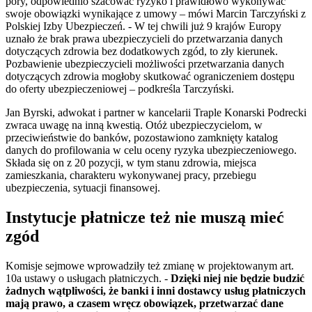
pory, odpowiednio szacować ryzyko i prawidłowo wykonywać
swoje obowiązki wynikające z umowy – mówi Marcin Tarczyński z
Polskiej Izby Ubezpieczeń. - W tej chwili już 9 krajów Europy
uznało że brak prawa ubezpieczycieli do przetwarzania danych
dotyczących zdrowia bez dodatkowych zgód, to zły kierunek.
Pozbawienie ubezpieczycieli możliwości przetwarzania danych
dotyczących zdrowia mogłoby skutkować ograniczeniem dostępu
do oferty ubezpieczeniowej – podkreśla Tarczyński.
Jan Byrski, adwokat i partner w kancelarii Traple Konarski Podrecki
zwraca uwagę na inną kwestią. Otóż ubezpieczycielom, w
przeciwieństwie do banków, pozostawiono zamknięty katalog
danych do profilowania w celu oceny ryzyka ubezpieczeniowego.
Składa się on z 20 pozycji, w tym stanu zdrowia, miejsca
zamieszkania, charakteru wykonywanej pracy, przebiegu
ubezpieczenia, sytuacji finansowej.
Instytucje płatnicze też nie muszą mieć
zgód
Komisje sejmowe wprowadziły też zmianę w projektowanym art.
10a ustawy o usługach płatniczych. -
Dzięki niej nie będzie budzić
żadnych wątpliwości, że banki i inni dostawcy usług płatniczych
mają prawo, a czasem wręcz obowiązek, przetwarzać dane