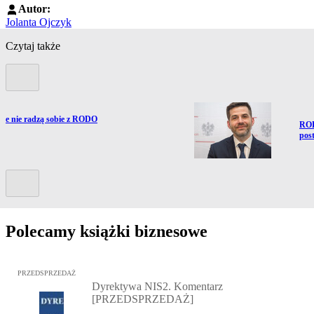
Autor:
Jolanta Ojczyk
Czytaj także
Poprzedni slide
owe nie radzą sobie z RODO
Prze
ROD
pos
Kolejny slide
Polecamy książki biznesowe
Przejdź do: Dyrektywa NIS2. Komentarz [PRZEDSPRZEDAŻ], Mateu
PRZEDSPRZEDAŻ
Dyrektywa NIS2. Komentarz
[PRZEDSPRZEDAŻ]