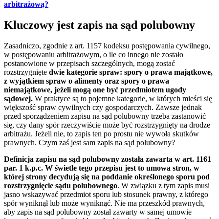
arbitrażową?
Kluczowy jest zapis na sąd polubowny
Zasadniczo, zgodnie z art. 1157 kodeksu postępowania cywilnego,
w postępowaniu arbitrażowym, o ile co innego nie zostało
postanowione w przepisach szczególnych, mogą zostać
rozstrzygnięte
dwie kategorie spraw: spory o prawa majątkowe,
z wyjątkiem spraw o alimenty oraz spory o prawa
niemajątkowe, jeżeli mogą one być przedmiotem ugody
sądowej.
W praktyce są to pojemne kategorie, w których mieści się
większość spraw cywilnych czy gospodarczych. Zawsze jednak
przed sporządzeniem zapisu na sąd polubowny trzeba zastanowić
się, czy dany spór rzeczywiście może być rozstrzygnięty na drodze
arbitrażu. Jeżeli nie, to zapis ten po prostu nie wywoła skutków
prawnych. Czym zaś jest sam zapis na sąd polubowny?
Definicja zapisu na sąd polubowny została zawarta w art. 1161
par. 1 k.p.c. W świetle tego przepisu jest to umowa stron, w
której strony decydują się na poddanie określonego sporu pod
rozstrzygnięcie sądu polubownego
. W związku z tym zapis musi
jasno wskazywać przedmiot sporu lub stosunek prawny, z którego
spór wyniknął lub może wyniknąć. Nie ma przeszkód prawnych,
aby zapis na sąd polubowny został zawarty w samej umowie