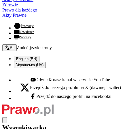
Zdrowie
Prawo dla każdego
Akty Prawne
- otwiera się w nowej karcie
Promocje
Newsletter
Podcasty
Zmień język - bieżący:
Zmień język strony
PL
English (EN)
Українська (UA)
Odwiedź nasz kanał w serwisie YouTube
Youtube - otwiera się w nowej karcie
Przejdź do naszego profilu na X (dawniej Twitter)
X - otwiera się w nowej karcie
Przejdź do naszego profilu na Facebooku
Facebook - otwiera się w nowej karcie
Wyszukiwarka