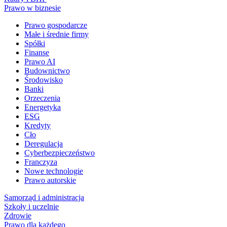
Prawo w biznesie
Prawo gospodarcze
Małe i średnie firmy
Spółki
Finanse
Prawo AI
Budownictwo
Środowisko
Banki
Orzeczenia
Energetyka
ESG
Kredyty
Cło
Deregulacja
Cyberbezpieczeństwo
Franczyza
Nowe technologie
Prawo autorskie
Samorząd i administracja
Szkoły i uczelnie
Zdrowie
Prawo dla każdego