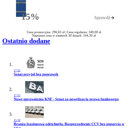
15%
Sprawdź
Rabatu
Cena promocyjna: 296,65 zł |
Cena regularna: 349,00 zł
Najniższa cena w ostatnich 30 dniach: 244,30 zł
Ostatnio dodane
17:55
Przejdź do artykułu:
Senat przyjął bez poprawek
17:15
Przejdź do artykułu:
Nowe uprawnienia KNF - Senat za nowelizacją prawa bankowego
15:18
Przejdź do artykułu:
Branża leasingowa odetchnęła. Rozporządzenie CCV bez poparcia w