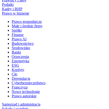
Prawnicy i sądy
Podatki
Kadry i BHP
Prawo w biznesie
Prawo gospodarcze
Małe i średnie firmy
Spółki
Finanse
Prawo AI
Budownictwo
Środowisko
Banki
Orzeczenia
Energetyka
ESG
Kredyty
Cło
Deregulacja
Cyberbezpieczeństwo
Franczyza
Nowe technologie
Prawo autorskie
Samorząd i administracja
Szkoły i uczelnie