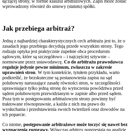
łączącej strony, w formie klauzul arbitrażowych. Zapis może zostać
wprowadzony również do umowy (statutu) spółki.
Jak przebiega arbitraż?
Jedną z najbardziej charakterystycznych cech arbitrażu jest to, że o
zasadach jego przebiegu decydują przede wszystkim strony. Tego
rodzaju optyka jest praktycznie zupełnie obca procedurom
sądowym, które są szczegółowo – i najczęściej sztywnie –
normowane przez ustawodawcę.
Co do arbitrażu prawodawca
reguluje jedynie pewne minimum, zwłaszcza w zakresie
uprawnień stron
. W tym kontekście, tytułem przykładu, warto
podkreślić, że bezskuteczne są postanowienia zapisu na sąd
polubowny naruszające zasadę równości stron, w szczególności
uprawniające tylko jedną stronę do wytoczenia powództwa przed
sądem polubownym przewidzianym w zapisie albo przed sądem.
Poza tym w postępowaniu arbitrażowym strony powinny być
traktowane równoprawnie, a każda z nich ma prawo do
wysłuchania i przedstawienia swoich twierdzeń oraz dowodów na
ich poparcie.
Co istotne,
postępowanie arbitrażowe może toczyć się nawet bez
wyznaczenia rozprawy.
Wówczas arbitrzy poprzestają na analizie