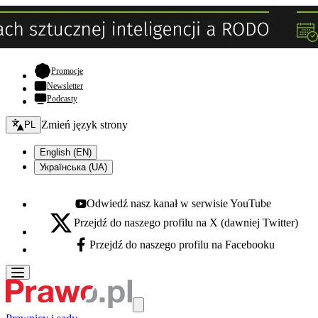
- otwiera się w nowej karcie
Promocje
Newsletter
Podcasty
Zmień język - bieżący:
Zmień język strony
PL
English (EN)
Українська (UA)
Odwiedź nasz kanał w serwisie YouTube
Youtube - otwiera się w nowej karcie
Przejdź do naszego profilu na X (dawniej Twitter)
X - otwiera się w nowej karcie
Przejdź do naszego profilu na Facebooku
Facebook - otwiera się w nowej karcie