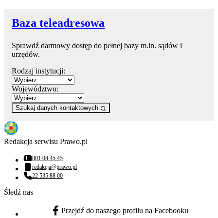
Baza teleadresowa
Sprawdź darmowy dostęp do pełnej bazy m.in. sądów i
urzędów.
Rodzaj instytucji:
Województwo:
Szukaj danych kontaktowych
Redakcja serwisu Prawo.pl
801 04 45 45
Numer telefonu:
redakcja@prawo.pl
Adres email:
22 535 88 00
Numer telefonu:
Śledź nas
Przejdź do naszego profilu na Facebooku
facebook - otwiera się w nowej karcie