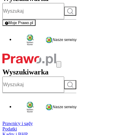
Szukaj
Moje Prawo.pl
- rejestracja i logowanie do serwisu
Nasze serwisy
Wyszukiwarka
Szukaj
Nasze serwisy
Prawnicy i sądy
Podatki
Kadry i BHP