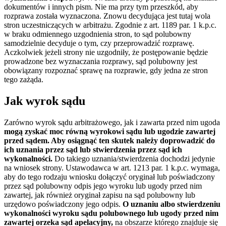
dokumentów i innych pism. Nie ma przy tym przeszkód, aby
rozprawa została wyznaczona. Znowu decydująca jest tutaj wola
stron uczestniczących w arbitrażu. Zgodnie z art. 1189 par. 1 k.p.c.
w braku odmiennego uzgodnienia stron, to sąd polubowny
samodzielnie decyduje o tym, czy przeprowadzić rozprawę.
Aczkolwiek jeżeli strony nie uzgodniły, że postępowanie będzie
prowadzone bez wyznaczania rozprawy, sąd polubowny jest
obowiązany rozpoznać sprawę na rozprawie, gdy jedna ze stron
tego zażąda.
Jak wyrok sądu
Zarówno wyrok sądu arbitrażowego, jak i zawarta przed nim ugoda
mogą zyskać moc równą wyrokowi sądu lub ugodzie zawartej
przed sądem. Aby osiągnąć ten skutek należy doprowadzić do
ich uznania przez sąd lub stwierdzenia przez sąd ich
wykonalności.
Do takiego uznania/stwierdzenia dochodzi jedynie
na wniosek strony. Ustawodawca w art. 1213 par. 1 k.p.c. wymaga,
aby do tego rodzaju wniosku dołączyć oryginał lub poświadczony
przez sąd polubowny odpis jego wyroku lub ugody przed nim
zawartej, jak również oryginał zapisu na sąd polubowny lub
urzędowo poświadczony jego odpis.
O uznaniu albo stwierdzeniu
wykonalności wyroku sądu polubownego lub ugody przed nim
zawartej orzeka sąd apelacyjny,
na obszarze którego znajduje się