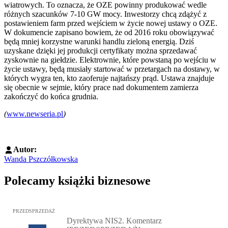
wiatrowych. To oznacza, że OZE powinny produkować wedle
różnych szacunków 7-10 GW mocy. Inwestorzy chcą zdążyć z
postawieniem farm przed wejściem w życie nowej ustawy o OZE.
W dokumencie zapisano bowiem, że od 2016 roku obowiązywać
będą mniej korzystne warunki handlu zieloną energią. Dziś
uzyskane dzięki jej produkcji certyfikaty można sprzedawać
zyskownie na giełdzie. Elektrownie, które powstaną po wejściu w
życie ustawy, będą musiały startować w przetargach na dostawy, w
których wygra ten, kto zaoferuje najtańszy prąd. Ustawa znajduje
się obecnie w sejmie, który prace nad dokumentem zamierza
zakończyć do końca grudnia.
(
www.newseria.pl
)
Autor:
Wanda Pszczółkowska
Polecamy książki biznesowe
Przejdź do: Dyrektywa NIS2. Komentarz [PRZEDSPRZEDAŻ], Mateu
PRZEDSPRZEDAŻ
Dyrektywa NIS2. Komentarz