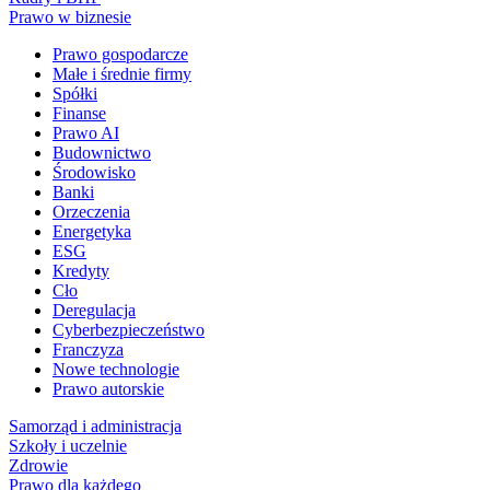
Prawo w biznesie
Prawo gospodarcze
Małe i średnie firmy
Spółki
Finanse
Prawo AI
Budownictwo
Środowisko
Banki
Orzeczenia
Energetyka
ESG
Kredyty
Cło
Deregulacja
Cyberbezpieczeństwo
Franczyza
Nowe technologie
Prawo autorskie
Samorząd i administracja
Szkoły i uczelnie
Zdrowie
Prawo dla każdego