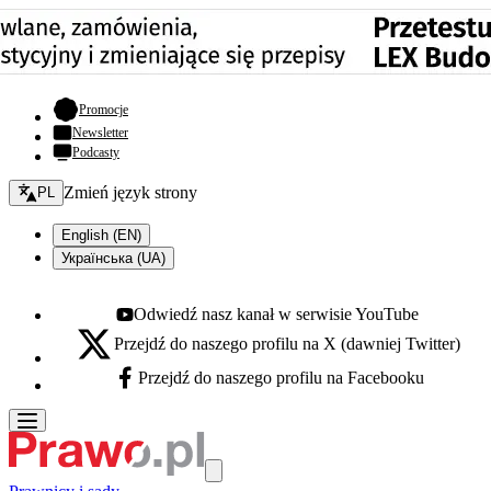
- otwiera się w nowej karcie
Promocje
Newsletter
Podcasty
Zmień język - bieżący:
Zmień język strony
PL
English (EN)
Українська (UA)
Odwiedź nasz kanał w serwisie YouTube
Youtube - otwiera się w nowej karcie
Przejdź do naszego profilu na X (dawniej Twitter)
X - otwiera się w nowej karcie
Przejdź do naszego profilu na Facebooku
Facebook - otwiera się w nowej karcie