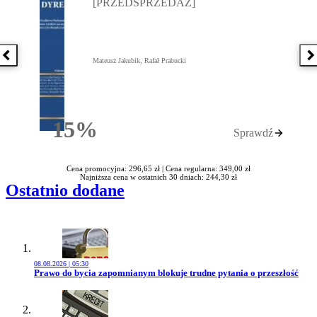
[PRZEDSPRZEDAŻ]
Poprzednia książka
N
Mateusz Jakubik, Rafał Prabucki
15%
Sprawdź
Rabatu
Cena promocyjna: 296,65 zł |
Cena regularna: 349,00 zł
Najniższa cena w ostatnich 30 dniach: 244,30 zł
Ostatnio dodane
08.08.2026 | 05:30
Przejdź do artykułu:
Prawo do bycia zapomnianym blokuje trudne pytania o przeszłość