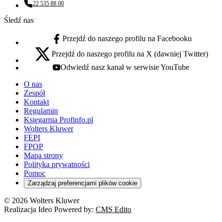
22 535 88 00
Numer telefonu:
Śledź nas
Przejdź do naszego profilu na Facebooku
facebook - otwiera się w nowej karcie
Przejdź do naszego profilu na X (dawniej Twitter)
x - otwiera się w nowej karcie
Odwiedź nasz kanał w serwisie YouTube
youtube - otwiera się w nowej karcie
O nas
Zespół
Kontakt
Regulamin
Księgarnia Profinfo.pl
Wolters Kluwer
FEPI
FPOP
Mapa strony
Polityka prywatności
Pomoc
Zarządzaj preferencjami plików cookie
© 2026 Wolters Kluwer
Realizacja Ideo Powered by:
CMS Edito