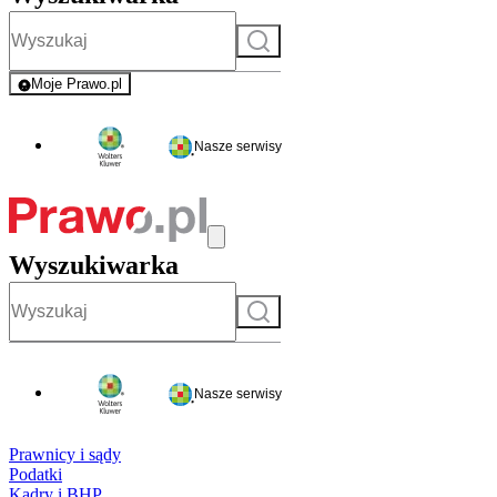
Szukaj
Moje Prawo.pl
- rejestracja i logowanie do serwisu
Nasze serwisy
Wyszukiwarka
Szukaj
Nasze serwisy
Prawnicy i sądy
Podatki
Kadry i BHP