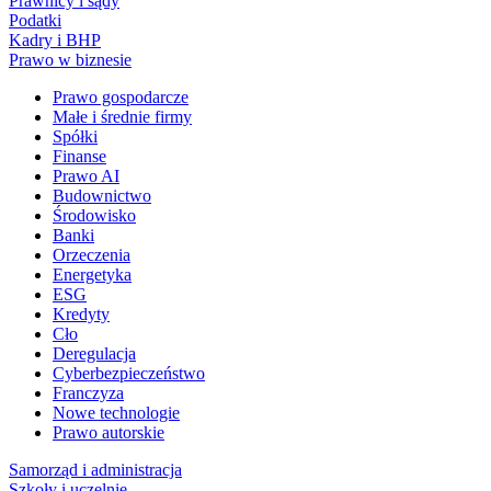
Prawnicy i sądy
Podatki
Kadry i BHP
Prawo w biznesie
Prawo gospodarcze
Małe i średnie firmy
Spółki
Finanse
Prawo AI
Budownictwo
Środowisko
Banki
Orzeczenia
Energetyka
ESG
Kredyty
Cło
Deregulacja
Cyberbezpieczeństwo
Franczyza
Nowe technologie
Prawo autorskie
Samorząd i administracja
Szkoły i uczelnie