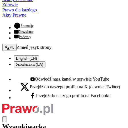
Zdrowie
Prawo dla każdego
Akty Prawne
- otwiera się w nowej karcie
Promocje
Newsletter
Podcasty
Zmień język - bieżący:
Zmień język strony
PL
English (EN)
Українська (UA)
Odwiedź nasz kanał w serwisie YouTube
Youtube - otwiera się w nowej karcie
Przejdź do naszego profilu na X (dawniej Twitter)
X - otwiera się w nowej karcie
Przejdź do naszego profilu na Facebooku
Facebook - otwiera się w nowej karcie
Wyszukiwarka