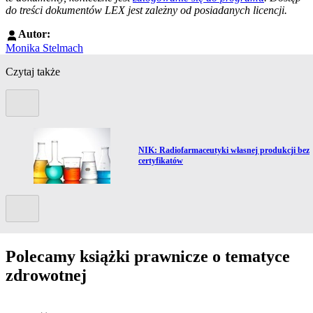
do treści dokumentów LEX jest zależny od posiadanych licencji.
Autor:
Monika Stelmach
Czytaj także
Poprzedni slide
Przejdź do artykułu:
NIK: Radiofarmaceutyki własnej produkcji bez
certyfikatów
Kolejny slide
Polecamy książki prawnicze o tematyce
zdrowotnej