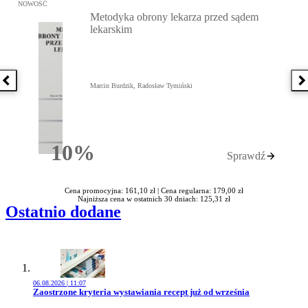
Przejdź do: Metodyka obrony lekarza przed sądem lekarskim, Marc
NOWOŚĆ
Metodyka obrony lekarza przed sądem
lekarskim
Poprzednia książka
N
Marcin Burdzik, Radosław Tymiński
10%
Sprawdź
Rabatu
Cena promocyjna: 161,10 zł |
Cena regularna: 179,00 zł
Najniższa cena w ostatnich 30 dniach: 125,31 zł
Ostatnio dodane
06.08.2026 | 11:07
Przejdź do artykułu:
Zaostrzone kryteria wystawiania recept już od września