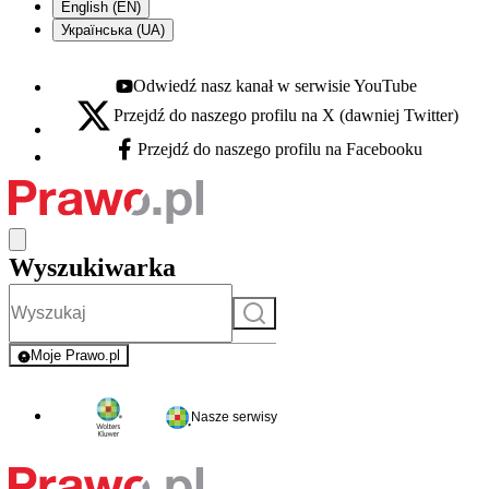
English (EN)
Українська (UA)
Odwiedź nasz kanał w serwisie YouTube
Youtube - otwiera się w nowej karcie
Przejdź do naszego profilu na X (dawniej Twitter)
X - otwiera się w nowej karcie
Przejdź do naszego profilu na Facebooku
Facebook - otwiera się w nowej karcie
Wyszukiwarka
Szukaj
Moje Prawo.pl
- rejestracja i logowanie do serwisu
Nasze serwisy