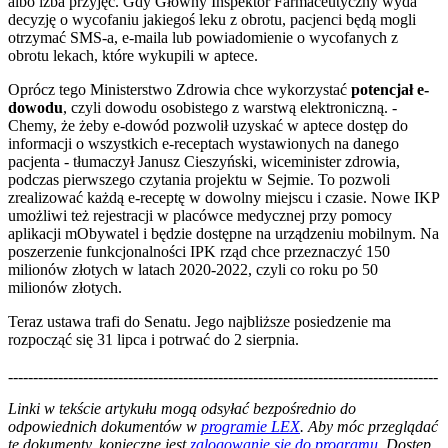
albo izba przyjęć. Gdy Główny Inspektor Farmaceutyczny wyda
decyzję o wycofaniu jakiegoś leku z obrotu, pacjenci będą mogli
otrzymać SMS-a, e-maila lub powiadomienie o wycofanych z
obrotu lekach, które wykupili w aptece.
Oprócz tego Ministerstwo Zdrowia chce wykorzystać
potencjał e-
dowodu
, czyli dowodu osobistego z warstwą elektroniczną. -
Chemy, że żeby e-dowód pozwolił uzyskać w aptece dostęp do
informacji o wszystkich e-receptach wystawionych na danego
pacjenta - tłumaczył Janusz Cieszyński, wiceminister zdrowia,
podczas pierwszego czytania projektu w Sejmie. To pozwoli
zrealizować każdą e-receptę w dowolny miejscu i czasie. Nowe IKP
umożliwi też rejestracji w placówce medycznej przy pomocy
aplikacji mObywatel i będzie dostępne na urządzeniu mobilnym. Na
poszerzenie funkcjonalności IPK rząd chce przeznaczyć 150
milionów złotych w latach 2020-2022, czyli co roku po 50
milionów złotych.
Teraz ustawa trafi do Senatu. Jego najbliższe posiedzenie ma
rozpocząć się 31 lipca i potrwać do 2 sierpnia.
--------------------------------------------------------------------------------------
--------------------------------------------------------
Linki w tekście artykułu mogą odsyłać bezpośrednio do
odpowiednich dokumentów w
programie LEX
. Aby móc przeglądać
te dokumenty, konieczne jest
zalogowanie się do programu
. Dostęp