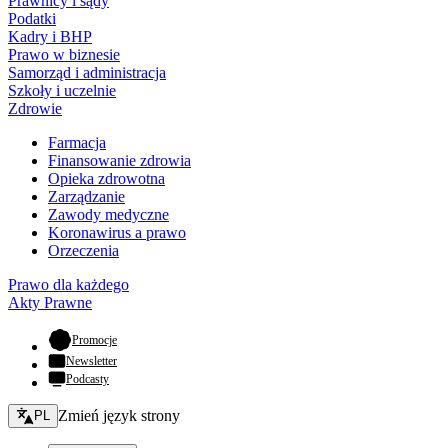
Prawnicy i sądy
Podatki
Kadry i BHP
Prawo w biznesie
Samorząd i administracja
Szkoły i uczelnie
Zdrowie
Farmacja
Finansowanie zdrowia
Opieka zdrowotna
Zarządzanie
Zawody medyczne
Koronawirus a prawo
Orzeczenia
Prawo dla każdego
Akty Prawne
- otwiera się w nowej karcie
Promocje
Newsletter
Podcasty
Zmień język - bieżący:
Zmień język strony
PL