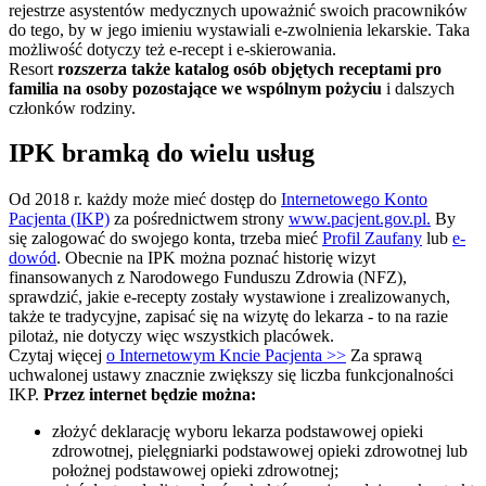
rejestrze asystentów medycznych upoważnić swoich pracowników
do tego, by w jego imieniu wystawiali e-zwolnienia lekarskie. Taka
możliwość dotyczy też e-recept i e-skierowania.
Resort
rozszerza także katalog osób objętych receptami pro
familia
na osoby pozostające we wspólnym pożyciu
i dalszych
członków rodziny.
IPK bramką do wielu usług
Od 2018 r. każdy może mieć dostęp do
Internetowego Konto
Pacjenta (IKP)
za pośrednictwem strony
www.pacjent.gov.pl.
By
się zalogować do swojego konta, trzeba mieć
Profil Zaufany
lub
e-
dowód
. Obecnie na IPK można poznać historię wizyt
finansowanych z Narodowego Funduszu Zdrowia (NFZ),
sprawdzić, jakie e-recepty zostały wystawione i zrealizowanych,
także te tradycyjne, zapisać się na wizytę do lekarza - to na razie
pilotaż, nie dotyczy więc wszystkich placówek.
Czytaj więcej
o Internetowym Kncie Pacjenta >>
Za sprawą
uchwalonej ustawy znacznie zwiększy się liczba funkcjonalności
IKP.
Przez internet będzie można:
złożyć deklarację wyboru lekarza podstawowej opieki
zdrowotnej, pielęgniarki podstawowej opieki zdrowotnej lub
położnej podstawowej opieki zdrowotnej;