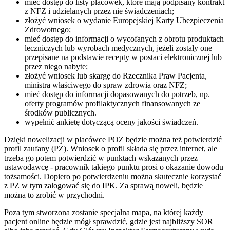
mieć dostęp do listy placówek, które mają podpisany kontrakt
z NFZ i udzielanych przez nie świadczeniach;
złożyć wniosek o wydanie Europejskiej Karty Ubezpieczenia
Zdrowotnego;
mieć dostęp do informacji o wycofanych z obrotu produktach
leczniczych lub wyrobach medycznych, jeżeli zostały one
przepisane na podstawie recepty w postaci elektronicznej lub
przez niego nabyte;
złożyć wniosek lub skargę do Rzecznika Praw Pacjenta,
ministra właściwego do spraw zdrowia oraz NFZ;
mieć dostęp do informacji dopasowanych do potrzeb, np.
oferty programów profilaktycznych finansowanych ze
środków publicznych.
wypełnić ankietę dotyczącą oceny jakości świadczeń.
Dzięki nowelizacji w placówce POZ będzie można też potwierdzić
profil zaufany (PZ). Wniosek o profil składa się przez internet, ale
trzeba go potem potwierdzić w punktach wskazanych przez
ustawodawcę - pracownik takiego punktu prosi o okazanie dowodu
tożsamości. Dopiero po potwierdzeniu można skutecznie korzystać
z PZ w tym zalogować się do IPK. Za sprawą noweli, będzie
można to zrobić w przychodni.
Poza tym stworzona zostanie specjalna mapa, na której każdy
pacjent online będzie mógł sprawdzić, gdzie jest najbliższy SOR