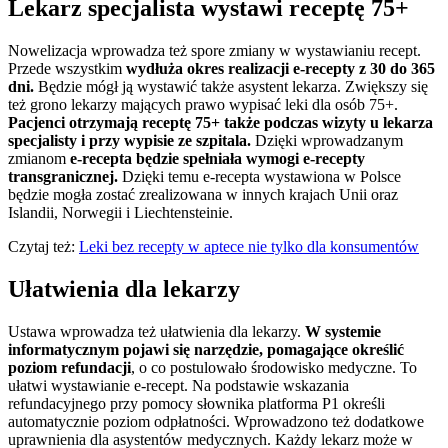
Lekarz specjalista wystawi receptę 75+
Nowelizacja wprowadza też spore zmiany w wystawianiu recept.
Przede wszystkim
wydłuża okres realizacji e-recepty z 30 do 365
dni.
Będzie mógł ją wystawić także asystent lekarza. Zwiększy się
też grono lekarzy mających prawo wypisać leki dla osób 75+.
Pacjenci otrzymają receptę 75+ także podczas wizyty u lekarza
specjalisty i przy wypisie ze szpitala.
Dzięki wprowadzanym
zmianom
e-recepta będzie spełniała wymogi e-recepty
transgranicznej.
Dzięki temu e-recepta wystawiona w Polsce
będzie mogła zostać zrealizowana w innych krajach Unii oraz
Islandii, Norwegii i Liechtensteinie.
Czytaj też:
Leki bez recepty w aptece nie tylko dla konsumentów
Ułatwienia dla lekarzy
Ustawa wprowadza też ułatwienia dla lekarzy.
W systemie
informatycznym pojawi się narzędzie, pomagające określić
poziom refundacji
, o co postulowało środowisko medyczne. To
ułatwi wystawianie e-recept. Na podstawie wskazania
refundacyjnego przy pomocy słownika platforma P1 określi
automatycznie poziom odpłatności. Wprowadzono też dodatkowe
uprawnienia dla asystentów medycznych. Każdy lekarz może w