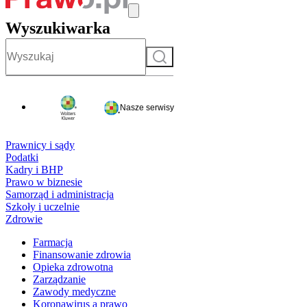
Wyszukiwarka
Szukaj
Nasze serwisy
Prawnicy i sądy
Podatki
Kadry i BHP
Prawo w biznesie
Samorząd i administracja
Szkoły i uczelnie
Zdrowie
Farmacja
Finansowanie zdrowia
Opieka zdrowotna
Zarządzanie
Zawody medyczne
Koronawirus a prawo