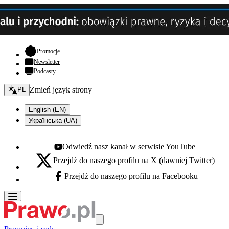
- otwiera się w nowej karcie
Promocje
Newsletter
Podcasty
Zmień język - bieżący:
Zmień język strony
PL
English (EN)
Українська (UA)
Odwiedź nasz kanał w serwisie YouTube
Youtube - otwiera się w nowej karcie
Przejdź do naszego profilu na X (dawniej Twitter)
X - otwiera się w nowej karcie
Przejdź do naszego profilu na Facebooku
Facebook - otwiera się w nowej karcie