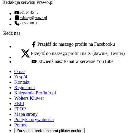
Redakcja serwisu Prawo.pl
801 04 45 45
Numer telefonu:
redakcja@prawo.pl
Adres email:
22 535 88 00
Numer telefonu:
Śledź nas
Przejdź do naszego profilu na Facebooku
facebook - otwiera się w nowej karcie
Przejdź do naszego profilu na X (dawniej Twitter)
x - otwiera się w nowej karcie
Odwiedź nasz kanał w serwisie YouTube
youtube - otwiera się w nowej karcie
O nas
Zespół
Kontakt
Regulamin
Księgarnia Profinfo.pl
Wolters Kluwer
FEPI
FPOP
Mapa strony
Polityka prywatności
Pomoc
Zarządzaj preferencjami plików cookie