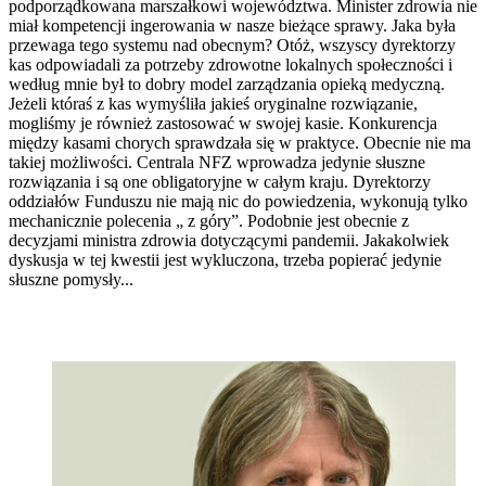
podporządkowana marszałkowi województwa. Minister zdrowia nie
miał kompetencji ingerowania w nasze bieżące sprawy. Jaka była
przewaga tego systemu nad obecnym? Otóż, wszyscy dyrektorzy
kas odpowiadali za potrzeby zdrowotne lokalnych społeczności i
według mnie był to dobry model zarządzania opieką medyczną.
Jeżeli któraś z kas wymyśliła jakieś oryginalne rozwiązanie,
mogliśmy je również zastosować w swojej kasie. Konkurencja
między kasami chorych sprawdzała się w praktyce. Obecnie nie ma
takiej możliwości. Centrala NFZ wprowadza jedynie słuszne
rozwiązania i są one obligatoryjne w całym kraju. Dyrektorzy
oddziałów Funduszu nie mają nic do powiedzenia, wykonują tylko
mechanicznie polecenia „ z góry”. Podobnie jest obecnie z
decyzjami ministra zdrowia dotyczącymi pandemii. Jakakolwiek
dyskusja w tej kwestii jest wykluczona, trzeba popierać jedynie
słuszne pomysły...