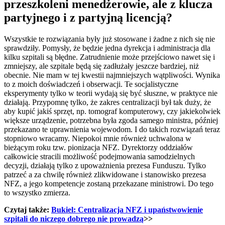
przeszkoleni menedżerowie, ale z klucza
partyjnego i z partyjną licencją?
Wszystkie te rozwiązania były już stosowane i żadne z nich się nie
sprawdziły. Pomysły, że będzie jedna dyrekcja i administracja dla
kilku szpitali są błędne. Zatrudnienie może przejściowo nawet się i
zmniejszy, ale szpitale będą się zadłużały jeszcze bardziej, niż
obecnie. Nie mam w tej kwestii najmniejszych wątpliwości. Wynika
to z moich doświadczeń i obserwacji. Te socjalistyczne
eksperymenty tylko w teorii wydają się być słuszne, w praktyce nie
działają. Przypomnę tylko, że zakres centralizacji był tak duży, że
aby kupić jakiś sprzęt, np. tomograf komputerowy, czy jakiekolwiek
większe urządzenie, potrzebna była zgoda samego ministra, później
przekazano te uprawnienia wojewodom. I do takich rozwiązań teraz
stopniowo wracamy. Niepokoi mnie również uchwalona w
bieżącym roku tzw. pionizacja NFZ. Dyrektorzy oddziałów
całkowicie stracili możliwość podejmowania samodzielnych
decyzji, działają tylko z upoważnienia prezesa Funduszu. Tylko
patrzeć a za chwilę również zlikwidowane i stanowisko prezesa
NFZ, a jego kompetencje zostaną przekazane ministrowi. Do tego
to wszystko zmierza.
Czytaj także:
Bukiel: Centralizacja NFZ i upaństwowienie
szpitali do niczego dobrego nie prowadzą
>>