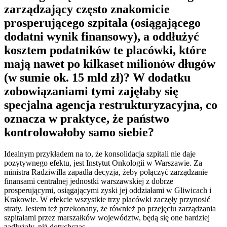
zarządzający często znakomicie
prosperującego szpitala (osiągającego
dodatni wynik finansowy), a oddłużyć
kosztem podatników te placówki, które
mają nawet po kilkaset milionów długów
(w sumie ok. 15 mld zł)? W dodatku
zobowiązaniami tymi zajęłaby się
specjalna agencja restrukturyzacyjna, co
oznacza w praktyce, że państwo
kontrolowałoby samo siebie?
Idealnym przykładem na to, że konsolidacja szpitali nie daje
pozytywnego efektu, jest Instytut Onkologii w Warszawie. Za
ministra Radziwiłła zapadła decyzja, żeby połączyć zarządzanie
finansami centralnej jednostki warszawskiej z dobrze
prosperującymi, osiągającymi zyski jej oddziałami w Gliwicach i
Krakowie. W efekcie wszystkie trzy placówki zaczęły przynosić
straty. Jestem też przekonany, że również po przejęciu zarządzania
szpitalami przez marszałków województw, będą się one bardziej
zadłużały, niż dotychczas.