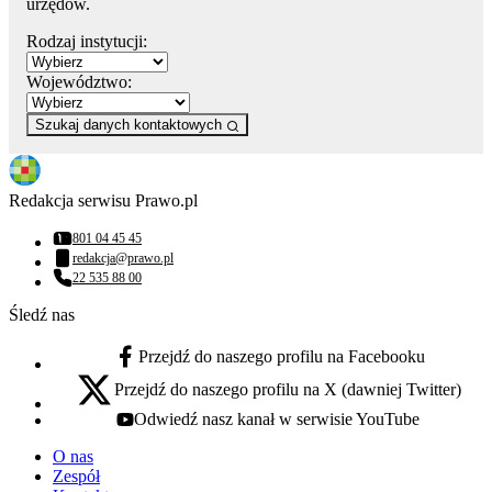
urzędów.
Rodzaj instytucji:
Województwo:
Szukaj danych kontaktowych
Redakcja serwisu Prawo.pl
801 04 45 45
Numer telefonu:
redakcja@prawo.pl
Adres email:
22 535 88 00
Numer telefonu:
Śledź nas
Przejdź do naszego profilu na Facebooku
facebook - otwiera się w nowej karcie
Przejdź do naszego profilu na X (dawniej Twitter)
x - otwiera się w nowej karcie
Odwiedź nasz kanał w serwisie YouTube
youtube - otwiera się w nowej karcie
O nas
Zespół