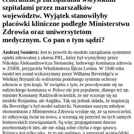
szpitalami przez marszałków
województw. Wyjątek stanowiłyby
placówki kliniczne podległe Ministerstwu
Zdrowia oraz uniwersytetom
medycznym. Co pan o tym sądzi?
Andrzej Sośnierz:
Jest to powrót do modelu zarządzania systemem
opieki zdrowotnej z okresu PRL, który był wymyślony przez
Nikołaja Aleksandrowicza Siemaszkę, ludowego komisarza zdrowia
w ZSRR, przyjaciela Włodzimierza Iljicza Lenina. W 1948 roku
model ten został wykorzystany przez Williama Beveridge'a w
Wielkiej Brytanii do wdrożenia podobnego systemu ochrony
zdrowia w tym kraju. W związku z tym, że powoływanie się na
radzieckiego komisarza w Polsce nie jest popularne, dlatego też np.
minister Konstanty Radziwiłł twierdził, że nie wzoruje się na
modelu Rosjanina, ale Anglika. Tak się jednak składa, że inspiracją
dla Beveridge’a był model radziecki. Natomiast naszym młodym
ekonomistom z Ministerstwa Zdrowia wydaje się, że są nowocześni,
że odkrywają świat na nowo, a wzorują się przecież na tych samych
leninowskich rozwiązaniach. Są więc propagatorami dawno
przebrzmiałych idei, ale nie zdają sobie chyba z tego sprawy.
Różnica jest tylko taka, że to nie państwo, a samorząd wojewódzki