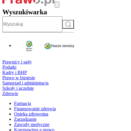
Wyszukiwarka
Szukaj
Nasze serwisy
Prawnicy i sądy
Podatki
Kadry i BHP
Prawo w biznesie
Samorząd i administracja
Szkoły i uczelnie
Zdrowie
Farmacja
Finansowanie zdrowia
Opieka zdrowotna
Zarządzanie
Zawody medyczne
Koronawirus a prawo