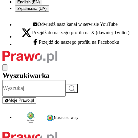
English (EN)
Українська (UA)
Odwiedź nasz kanał w serwisie YouTube
Youtube - otwiera się w nowej karcie
Przejdź do naszego profilu na X (dawniej Twitter)
X - otwiera się w nowej karcie
Przejdź do naszego profilu na Facebooku
Facebook - otwiera się w nowej karcie
Wyszukiwarka
Szukaj
Moje Prawo.pl
- rejestracja i logowanie do serwisu
Nasze serwisy