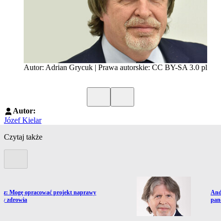
Autor: Adrian Grycuk | Prawa autorskie: CC BY-SA 3.0 pl
Poprzedni slide
Kolejny slide
Autor:
Józef Kielar
Czytaj także
Poprzedni slide
ź do artykułu:
Prze
erz: Mogę opracować projekt naprawy
Andr
ny zdrowia
pan