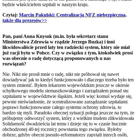
będzie właścicielem szpitali w naszym kraju.
Czytaj:
Marcin Pakulski: Centralizacja NFZ niebezpieczna,
także dla prezesów>>
Pan, pani Anna Knysok (m.in. była sekretarz stanu
Ministerstwa Zdrowia w rządzie Jerzego Buzka) i inni
likwidowaliście przed laty ten radziecki system, który nie miał
już racji bytu w Polsce. Czy w związku z tym, ktokolwiek prosi
was obecnie o radę dotyczącą proponowanych u nas
rozwiązań?
Nie. Nikt nie prosił mnie o radę, nikt nie próbował się nawet
dowiadywać jak to kiedyś funkcjonowało i dlaczego trzeba było ten
system zmienić. Byłem lekarzem wojewódzkim jeszcze w okresie
schyłkowego modelu siemaszkowskiego i zarządzałem ponad stu
szpitalami w województwie śląskim. Jeżeli więc komuś wydaje się,
pewnie nieświadomie, że scentralizowane zarządzanie szpitalami
poprawi funkcjonowanie całego systemu ochrony zdrowia, to
bardzo się myli. Paradoks obecnej sytuacji polega jeszcze na tym, że
próbujemy odtworzyć system, który z wielkim trudem zlikwidowała
Solidarność dwadzieścia lat temu i dzieje się to w czasie hucznie
obchodzonej 40-tej rocznicy powstania tego związku. Byłoby
dobrze, gdyby obecni pseudo-reformatorzy zapytali innych osób,