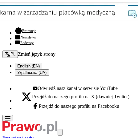
- otwiera się w nowej karcie
Promocje
Newsletter
Podcasty
Zmień język - bieżący:
Zmień język strony
PL
English (EN)
Українська (UA)
Odwiedź nasz kanał w serwisie YouTube
Youtube - otwiera się w nowej karcie
Przejdź do naszego profilu na X (dawniej Twitter)
X - otwiera się w nowej karcie
Przejdź do naszego profilu na Facebooku
Facebook - otwiera się w nowej karcie