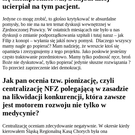
ucierpiał na tym pacjent.
Jedyne co mogę zrobić, to głośno krytykować te absurdalne
pomysły, bo nie ma na ten temat dyskusji wewnętrznej w
Zjednoczonej Prawicy. W ostatnich miesiącach nie było u nas
dyskusji o zmianie podporządkowania szpitali i tutaj naraz – jak
Filip z konopi – wyłania się jakiś nowy pomysł. Dlaczego wszyscy
mamy nagle go popierać? Mam nadzieję, że wreszcie ktoś się
opamięta i zrezygnujemy z tego projektu. Jako posłowie jesteśmy
często traktowanie przedmiotowo. Mamy tylko podnosić ręce, broń
Boże nie dyskutować, tylko popierać jedynie słuszne rozwiązania ?
To przecież zaprzeczenie idei demokracji.
Jak pan ocenia tzw. pionizację, czyli
centralizację NFZ polegającą w zasadzie
na likwidacji konkurencji, która zawsze
jest motorem rozwoju nie tylko w
medycynie?
Centralizację oceniam zdecydowanie negatywnie. W okresie kiedy
kierowałem Śląską Regionalną Kasą Chorych była ona