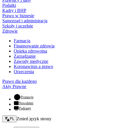
Prawnicy i sądy
Podatki
Kadry i BHP
Prawo w biznesie
Samorząd i administracja
Szkoły i uczelnie
Zdrowie
Farmacja
Finansowanie zdrowia
Opieka zdrowotna
Zarządzanie
Zawody medyczne
Koronawirus a prawo
Orzeczenia
Prawo dla każdego
Akty Prawne
- otwiera się w nowej karcie
Promocje
Newsletter
Podcasty
Zmień język - bieżący:
Zmień język strony
PL