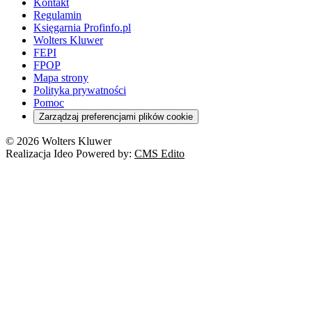
Kontakt
Regulamin
Księgarnia Profinfo.pl
Wolters Kluwer
FEPI
FPOP
Mapa strony
Polityka prywatności
Pomoc
Zarządzaj preferencjami plików cookie
© 2026 Wolters Kluwer
Realizacja Ideo Powered by:
CMS Edito