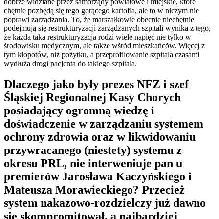
dobrze widziane przez samorządy powiatowe i miejskie, które
chętnie pozbędą się tego gorącego kartofla, ale to w niczym nie
poprawi zarządzania. To, że marszałkowie obecnie niechętnie
podejmują się restrukturyzacji zarządzanych szpitali wynika z tego,
że każda taka restrukturyzacja rodzi wiele napięć nie tylko w
środowisku medycznym, ale także wśród mieszkańców. Więcej z
tym kłopotów, niż pożytku, a przeprofilowanie szpitala czasami
wydłuża drogi pacjenta do takiego szpitala.
Dlaczego
j
ako były prezes NFZ
i szef
Śląskiej Regionalnej Kasy Chorych
posiadający ogromną wiedzę i
doświadczenie w zarządzaniu systemem
ochrony zdrowia oraz w likwidowaniu
przywracanego (niestety) systemu z
okresu PRL, nie interweniuje pan u
premierów Jarosława Kaczyńskiego i
Mateusza Morawieckiego? Przecież
system nakazowo-rozdzielczy już dawno
się skompromitował, a najbardziej