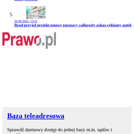
04.08.2026 | 14:51
Przejdź do artykułu:
Rząd przyjął projekt ustawy znoszący całkowity zakaz reklamy aptek
Baza teleadresowa
Sprawdź darmowy dostęp do pełnej bazy m.in. sądów i