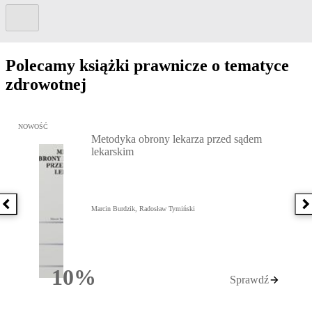
Kolejny slide
Polecamy książki prawnicze o tematyce
zdrowotnej
Przejdź do: Metodyka obrony lekarza przed sądem lekarskim, Marc
NOWOŚĆ
Metodyka obrony lekarza przed sądem
lekarskim
Poprzednia książka
N
Marcin Burdzik, Radosław Tymiński
10%
Sprawdź
Rabatu