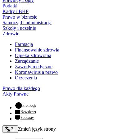
Prawnicy i sądy
Podatki
Kadry i BHP
Prawo w biznesie
Samorząd i administracja
Szkoły i uczelnie
Zdrowie
Farmacja
Finansowanie zdrowia
Opieka zdrowotna
Zarządzanie
Zawody medyczne
Koronawirus a prawo
Orzeczenia
Prawo dla każdego
Akty Prawne
- otwiera się w nowej karcie
Promocje
Newsletter
Podcasty
Zmień język - bieżący:
Zmień język strony
PL