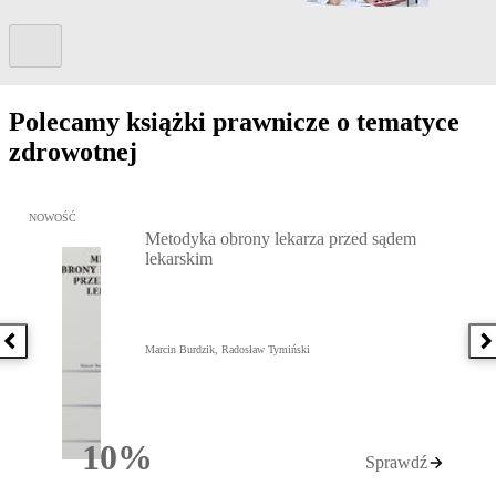
Kolejny slide
Polecamy książki prawnicze o tematyce
zdrowotnej
Przejdź do: Metodyka obrony lekarza przed sądem lekarskim, Marc
NOWOŚĆ
Metodyka obrony lekarza przed sądem
lekarskim
Poprzednia książka
N
Marcin Burdzik, Radosław Tymiński
10%
Sprawdź
Rabatu