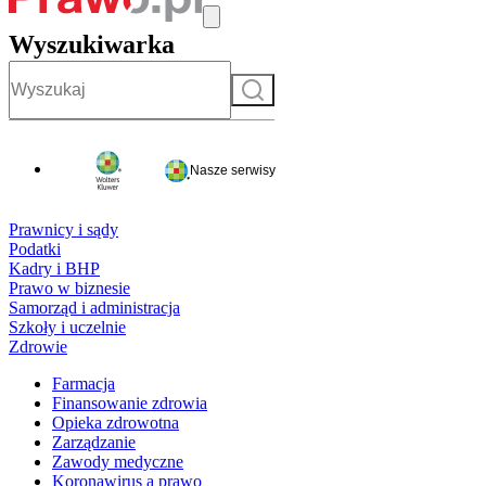
Wyszukiwarka
Szukaj
Nasze serwisy
Prawnicy i sądy
Podatki
Kadry i BHP
Prawo w biznesie
Samorząd i administracja
Szkoły i uczelnie
Zdrowie
Farmacja
Finansowanie zdrowia
Opieka zdrowotna
Zarządzanie
Zawody medyczne
Koronawirus a prawo