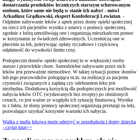
dostarczania produktów leczniczych starszym schorowanym
osobom, które same nie będą w stanie ich nabyć - mówi
Arkadiusz Grądkowski, ekspert Konfederacji Lewiatan
. -
Odpłatne nabywanie leków z aptek przez domy opieki społecznej
na rzecz ich pacjentów wynika z ustawy o pomocy społecznej,
zgodnie z którą umożliwiają one i organizują mieszkańcom pomoc
w korzystaniu ze świadczeń zdrowotnych. Uczestniczą one w
płaceniu za lek, pokrywając opłaty ryczałtowe i częściową
odpłatność do wysokości limitu ceny.
Podopieczni domów opieki społecznej to w większości osoby
starsze i przewlekle chore. Samodzielne nabywanie przez nich
leków jest przeważnie niemożliwe. W takiej sytuacji pomoc domów
lub jego pracowników polegająca m.in. na realizacji za pacjenta
czynności związanych z zapłatą czy odebraniem leku jest
niezbędna. Dodatkową korzyścią dla podopiecznych jest możliwość
nabycia leków OTC (wydawanych bez recepty) po obniżonych
cenach, co jest ważne ze względu ich sytuację finansową. Wynika
to z faktu, że domy pomocy społecznej organizują przetargi na leki,
pozwalające uzyskać korzystne warunki ich nabycia.
Walka z mafią lekową może uderzyć w przedszkola i domy dziecka
- czytaj tutaj>>