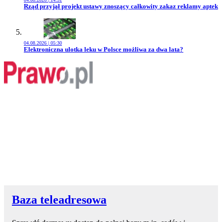
Przejdź do artykułu:
Rząd przyjął projekt ustawy znoszący całkowity zakaz reklamy aptek
04.08.2026 | 05:30
Przejdź do artykułu:
Elektroniczna ulotka leku w Polsce możliwa za dwa lata?
Baza teleadresowa