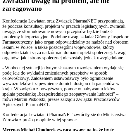
Zwracali uwagę na problem, ale nie
zareagowano
Konfederacja Lewiatan oraz Związek PharmaNET przypominają,
że podczas konsultacji projektu w pracach legislacyjnych, zwracali
uwagę, że sformułowanie nowych przepisów będzie budzić
problemy interpretacyjne. Podobne uwagi składał Główny Inspektor
Farmaceutyczny, jako organ odpowiedzialny za nadzór nad obrotem
lekami w Polsce, a także poszczególni wojewodowie, którzy
odpowiedzialni są za nadzór nad domami opieki społecznej. Uwagi
organów, jak i strony społecznej nie zostały jednak uwzględnione.
- W obecnej sytuacji jedynym słusznym rozwiązaniem wydaje się
podejście do wykładni zmienianych przepisów w sposób
celowościowy. Założeniem ustawodawcy było ograniczenie
wywozu leków i zapewnienie do nich dostępu dla pacjentów w
kraju. W związku z powyższym, pomoc w nabywaniu leków
spełnia przesłankę „bezpośredniego zaopatrywania ludności” –
mówi Marcin Piskorski, prezes zarządu Związku Pracodawców
Aptecznych PharmaNET.
Konfederacja Lewiatan i PharmaNET zwróciły się do Ministerstwa
Zdrowia z prośbą o opinię w tej sprawie.
Mecenas Michał Chodorek zwraca uwagę na to, że by te