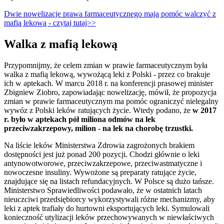
Dwie nowelizacje prawa farmaceutycznego mają pomóc walczyć z
mafią lekową - czytaj tutaj>>
Walka z mafią lekową
Przypomnijmy, że celem zmian w prawie farmaceutycznym była
walka z mafią lekową, wywożącą leki z Polski - przez co brakuje
ich w aptekach. W marcu 2018 r. na konferencji prasowej minister
Zbigniew Ziobro, zapowiadając nowelizację, mówił, że propozycja
zmian w prawie farmaceutycznym ma pomóc ograniczyć nielegalny
wywóz z Polski leków ratujących życie. Wtedy podano, że
w 2017
r. było w aptekach pół miliona odmów na lek
przeciwzakrzepowy, milion - na lek na chorobę trzustki.
Na liście leków Ministerstwa Zdrowia zagrożonych brakiem
dostępności jest już ponad 200 pozycji. Chodzi głównie o leki
antynowotworowe, przeciwzakrzepowe, przeciwastmatyczne i
nowoczesne insuliny. Wywożone są preparaty ratujące życie,
znajdujące się na listach refundacyjnych. W Polsce są dużo tańsze.
Ministerstwo Sprawiedliwości podawało, że w ostatnich latach
nieuczciwi przedsiębiorcy wykorzystywali różne mechanizmy, aby
leki z aptek trafiały do hurtowni eksportujących leki. Symulowali
konieczność utylizacji leków przechowywanych w niewłaściwych