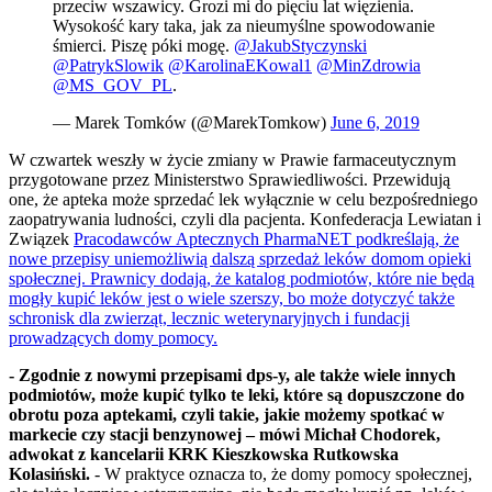
przeciw wszawicy. Grozi mi do pięciu lat więzienia.
Wysokość kary taka, jak za nieumyślne spowodowanie
śmierci. Piszę póki mogę.
@JakubStyczynski
@PatrykSlowik
@KarolinaEKowal1
@MinZdrowia
@MS_GOV_PL
.
— Marek Tomków (@MarekTomkow)
June 6, 2019
W czwartek weszły w życie zmiany w Prawie farmaceutycznym
przygotowane przez Ministerstwo Sprawiedliwości. Przewidują
one, że apteka może sprzedać lek wyłącznie w celu bezpośredniego
zaopatrywania ludności, czyli dla pacjenta. Konfederacja Lewiatan i
Związek
Pracodawców Aptecznych PharmaNET podkreślają, że
nowe przepisy uniemożliwią dalszą sprzedaż leków domom opieki
społecznej. Prawnicy dodają, że katalog podmiotów, które nie będą
mogły kupić leków jest o wiele szerszy, bo może dotyczyć także
schronisk dla zwierząt, lecznic weterynaryjnych i fundacji
prowadzących domy pomocy.
- Zgodnie z nowymi przepisami dps-y, ale także wiele innych
podmiotów, może kupić tylko te leki, które są dopuszczone do
obrotu poza aptekami, czyli takie, jakie możemy spotkać w
markecie czy stacji benzynowej – mówi Michał Chodorek,
adwokat z kancelarii KRK Kieszkowska Rutkowska
Kolasiński.
- W praktyce oznacza to, że domy pomocy społecznej,