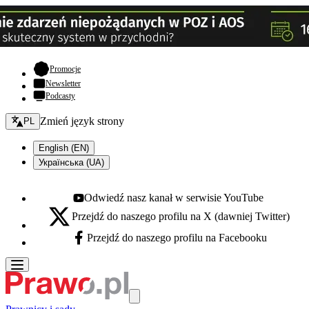
- otwiera się w nowej karcie
Promocje
Newsletter
Podcasty
Zmień język - bieżący:
Zmień język strony
PL
English (EN)
Українська (UA)
Odwiedź nasz kanał w serwisie YouTube
Youtube - otwiera się w nowej karcie
Przejdź do naszego profilu na X (dawniej Twitter)
X - otwiera się w nowej karcie
Przejdź do naszego profilu na Facebooku
Facebook - otwiera się w nowej karcie