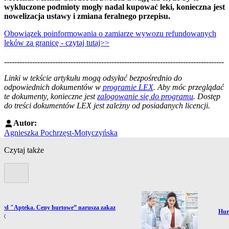
wykluczone podmioty mogły nadal kupować leki, konieczna jest
nowelizacja ustawy i zmiana feralnego przepisu.
Obowiązek poinformowania o zamiarze wywozu refundowanych
leków za granicę - czytaj tutaj>>
--------------------------------------------------------------------------------------
--------------------------------------------------------
Linki w tekście artykułu mogą odsyłać bezpośrednio do
odpowiednich dokumentów w
programie LEX
. Aby móc przeglądać
te dokumenty, konieczne jest
zalogowanie się do programu
. Dostęp
do treści dokumentów LEX jest zależny od posiadanych licencji.
Autor:
Agnieszka Pochrzęst-Motyczyńska
Czytaj także
Poprzedni slide
ź do artykułu:
oard "Apteka. Ceny hurtowe” narusza zakaz
Prze
Hur
my