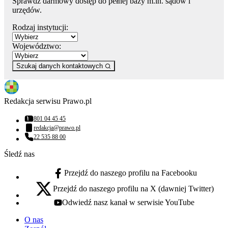
Sprawdź darmowy dostęp do pełnej bazy m.in. sądów i
urzędów.
Rodzaj instytucji:
Województwo:
Szukaj danych kontaktowych
Redakcja serwisu Prawo.pl
801 04 45 45
Numer telefonu:
redakcja@prawo.pl
Adres email:
22 535 88 00
Numer telefonu:
Śledź nas
Przejdź do naszego profilu na Facebooku
facebook - otwiera się w nowej karcie
Przejdź do naszego profilu na X (dawniej Twitter)
x - otwiera się w nowej karcie
Odwiedź nasz kanał w serwisie YouTube
youtube - otwiera się w nowej karcie
O nas