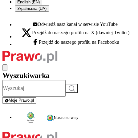
English (EN)
Українська (UA)
Odwiedź nasz kanał w serwisie YouTube
Youtube - otwiera się w nowej karcie
Przejdź do naszego profilu na X (dawniej Twitter)
X - otwiera się w nowej karcie
Przejdź do naszego profilu na Facebooku
Facebook - otwiera się w nowej karcie
Wyszukiwarka
Szukaj
Moje Prawo.pl
- rejestracja i logowanie do serwisu
Nasze serwisy