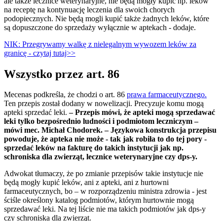
ale także lecznice weterynaryjne, nie będą mogły kupić np. leków
na receptę na kontynuację leczenia dla swoich chorych
podopiecznych. Nie będą mogli kupić także żadnych leków, które
są dopuszczone do sprzedaży wyłącznie w aptekach - dodaje.
NIK: Przegrywamy walkę z nielegalnym wywozem leków za
granicę - czytaj tutaj>>
Wszystko przez art. 86
Mecenas podkreśla, że chodzi o art. 86
prawa farmaceutycznego.
Ten przepis został dodany w nowelizacji. Precyzuje komu mogą
apteki sprzedać leki.
– Przepis mówi, że apteki mogą sprzedawać
leki tylko bezpośrednio ludności i podmiotom leczniczym –
mówi mec. Michał Chodorek. – Językowa konstrukcja przepisu
powoduje, że apteka nie może - tak jak robiła to do tej pory -
sprzedać leków na fakturę do takich instytucji jak np.
schroniska dla zwierząt, lecznice weterynaryjne czy dps-y.
Adwokat tłumaczy, że po zmianie przepisów takie instytucje nie
będą mogły kupić leków, ani z apteki, ani z hurtowni
farmaceutycznych, bo – w rozporządzeniu ministra zdrowia - jest
ściśle określony katalog podmiotów, którym hurtownie mogą
sprzedawać leki. Na tej liście nie ma takich podmiotów jak dps-y
czy schroniska dla zwierząt.