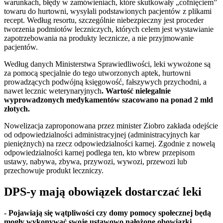
warunkach, błędy w zamówieniach, które skutkowały „cofnięciem”
towaru do hurtowni, wysyłali podstawionych pacjentów z plikami
recept. Według resortu, szczególnie niebezpieczny jest proceder
tworzenia podmiotów leczniczych, których celem jest wystawianie
zapotrzebowania na produkty lecznicze, a nie przyjmowanie
pacjentów.
Według danych Ministerstwa Sprawiedliwości, leki wywożone są
za pomocą specjalnie do tego utworzonych aptek, hurtowni
prowadzących podwójną księgowość, fałszywych przychodni, a
nawet lecznic weterynaryjnych
. Wartość nielegalnie
wyprowadzonych medykamentów szacowano na ponad 2 mld
złotych.
Nowelizacja zaproponowana przez minister Ziobro zakłada odejście
od odpowiedzialności administracyjnej (administracyjnych kar
pieniężnych) na rzecz odpowiedzialności karnej. Zgodnie z nowelą
odpowiedzialności karnej podlega ten, kto wbrew przepisom
ustawy, nabywa, zbywa, przywozi, wywozi, przewozi lub
przechowuje produkt leczniczy.
DPS-y mają obowiązek dostarczać leki
- Pojawiają się wątpliwości czy domy pomocy społecznej będą
mogły wykonywać swoje ustawowo nałożone obowiązki