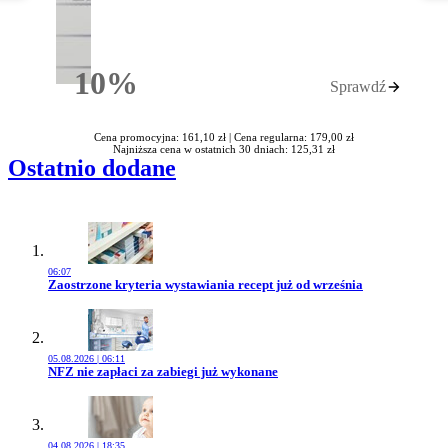
10%
Sprawdź
Rabatu
Cena promocyjna: 161,10 zł |
Cena regularna: 179,00 zł
Najniższa cena w ostatnich 30 dniach: 125,31 zł
Ostatnio dodane
06:07
Przejdź do artykułu:
Zaostrzone kryteria wystawiania recept już od września
05.08.2026 | 06:11
Przejdź do artykułu:
NFZ nie zapłaci za zabiegi już wykonane
04.08.2026 | 18:35