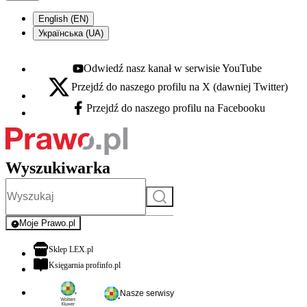
English (EN)
Українська (UA)
Odwiedź nasz kanał w serwisie YouTube
Youtube - otwiera się w nowej karcie
Przejdź do naszego profilu na X (dawniej Twitter)
X - otwiera się w nowej karcie
Przejdź do naszego profilu na Facebooku
Facebook - otwiera się w nowej karcie
Wyszukiwarka
Szukaj
Moje Prawo.pl
- rejestracja i logowanie do serwisu
otwiera się w nowej karcie
Sklep LEX.pl
otwiera się w nowej karcie
Księgarnia profinfo.pl
Nasze serwisy