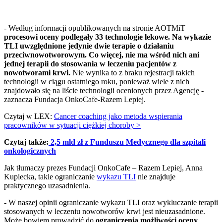
- Według informacji opublikowanych na stronie AOTMiT
procesowi oceny podlegały 33 technologie lekowe. Na wykazie
TLI uwzględnione jedynie dwie terapie o działaniu
przeciwnowotworowym. Co więcej, nie ma wśród nich ani
jednej terapii do stosowania w leczeniu pacjentów z
nowotworami krwi.
Nie wynika to z braku rejestracji takich
technologii w ciągu ostatniego roku, ponieważ wiele z nich
znajdowało się na liście technologii ocenionych przez Agencję -
zaznacza Fundacja OnkoCafe-Razem Lepiej.
Czytaj w LEX:
Cancer coaching jako metoda wspierania
pracowników w sytuacji ciężkiej choroby >
Czytaj także:
2,5 mld zł z Funduszu Medycznego dla szpitali
onkologicznych
Jak tłumaczy prezes Fundacji OnkoCafe – Razem Lepiej, Anna
Kupiecka, takie ograniczanie
wykazu TLI
nie znajduje
praktycznego uzasadnienia.
- W naszej opinii ograniczanie wykazu TLI oraz wykluczanie terapii
stosowanych w leczeniu nowotworów krwi jest nieuzasadnione.
Może bowiem prowadzić do
ograniczenia możliwości oceny