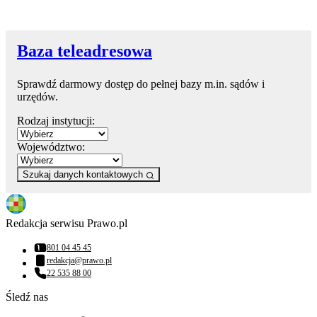
Baza teleadresowa
Sprawdź darmowy dostęp do pełnej bazy m.in. sądów i
urzędów.
Rodzaj instytucji:
Województwo:
Szukaj danych kontaktowych
Redakcja serwisu Prawo.pl
801 04 45 45
Numer telefonu:
redakcja@prawo.pl
Adres email:
22 535 88 00
Numer telefonu:
Śledź nas