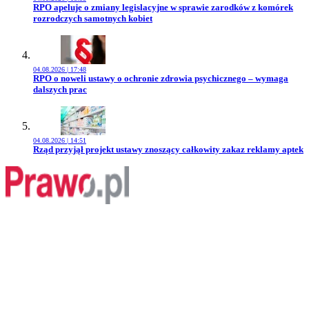
Przejdź do artykułu:
RPO apeluje o zmiany legislacyjne w sprawie zarodków z komórek
rozrodczych samotnych kobiet
04.08.2026 | 17:48
Przejdź do artykułu:
RPO o noweli ustawy o ochronie zdrowia psychicznego – wymaga
dalszych prac
04.08.2026 | 14:51
Przejdź do artykułu:
Rząd przyjął projekt ustawy znoszący całkowity zakaz reklamy aptek