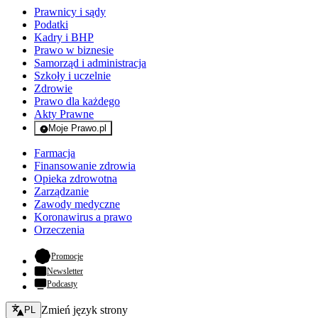
Prawnicy i sądy
Podatki
Kadry i BHP
Prawo w biznesie
Samorząd i administracja
Szkoły i uczelnie
Zdrowie
Prawo dla każdego
Akty Prawne
Moje Prawo.pl
- rejestracja i logowanie do serwisu
Farmacja
Finansowanie zdrowia
Opieka zdrowotna
Zarządzanie
Zawody medyczne
Koronawirus a prawo
Orzeczenia
- otwiera się w nowej karcie
Promocje
Newsletter
Podcasty
Zmień język - bieżący:
Zmień język strony
PL