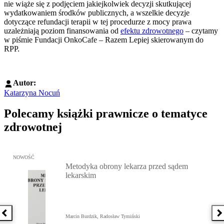
nie wiąże się z podjęciem jakiejkolwiek decyzji skutkującej
wydatkowaniem środków publicznych, a wszelkie decyzje
dotyczące refundacji terapii w tej procedurze z mocy prawa
uzależniają poziom finansowania od
efektu zdrowotnego
– czytamy
w piśmie Fundacji OnkoCafe – Razem Lepiej skierowanym do
RPP.
Autor:
Katarzyna Nocuń
Polecamy książki prawnicze o tematyce
zdrowotnej
Przejdź do: Metodyka obrony lekarza przed sądem lekarskim, Marc
NOWOŚĆ
Metodyka obrony lekarza przed sądem
lekarskim
Poprzednia książka
N
Marcin Burdzik, Radosław Tymiński