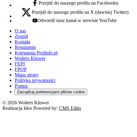
Przejdź do naszego profilu na Facebooku
facebook - otwiera się w nowej karcie
Przejdź do naszego profilu na X (dawniej Twitter)
x - otwiera się w nowej karcie
Odwiedź nasz kanał w serwisie YouTube
youtube - otwiera się w nowej karcie
O nas
Zespół
Kontakt
Regulamin
Księgarnia Profinfo.pl
Wolters Kluwer
FEPI
FPOP
Mapa strony
Polityka prywatności
Pomoc
Zarządzaj preferencjami plików cookie
© 2026 Wolters Kluwer
Realizacja Ideo Powered by:
CMS Edito