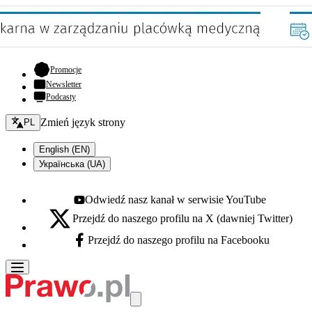
- otwiera się w nowej karcie
Promocje
Newsletter
Podcasty
Zmień język - bieżący:
Zmień język strony
PL
English (EN)
Українська (UA)
Odwiedź nasz kanał w serwisie YouTube
Youtube - otwiera się w nowej karcie
Przejdź do naszego profilu na X (dawniej Twitter)
X - otwiera się w nowej karcie
Przejdź do naszego profilu na Facebooku
Facebook - otwiera się w nowej karcie