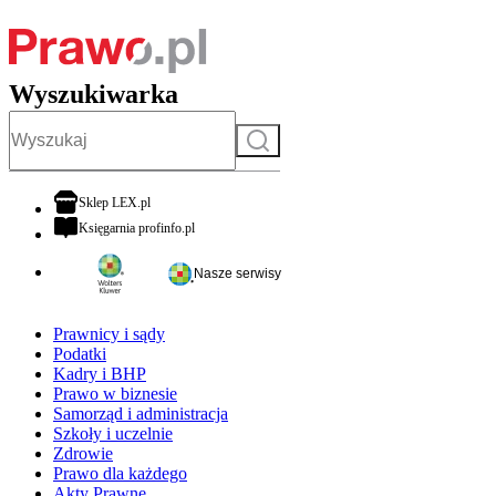
Wyszukiwarka
Szukaj
otwiera się w nowej karcie
Sklep LEX.pl
otwiera się w nowej karcie
Księgarnia profinfo.pl
Nasze serwisy
Prawnicy i sądy
Podatki
Kadry i BHP
Prawo w biznesie
Samorząd i administracja
Szkoły i uczelnie
Zdrowie
Prawo dla każdego
Akty Prawne