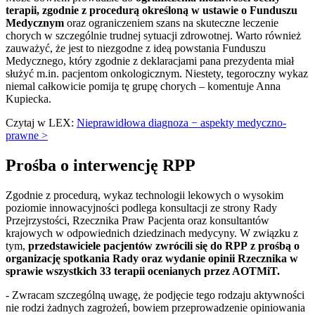
terapii, zgodnie z procedurą określoną w ustawie o Funduszu
Medycznym
oraz ograniczeniem szans na skuteczne leczenie
chorych w szczególnie trudnej sytuacji zdrowotnej. Warto również
zauważyć, że jest to niezgodne z ideą powstania Funduszu
Medycznego, który zgodnie z deklaracjami pana prezydenta miał
służyć m.in. pacjentom onkologicznym. Niestety, tegoroczny wykaz
niemal całkowicie pomija tę grupę chorych – komentuje Anna
Kupiecka.
Czytaj w LEX:
Nieprawidłowa diagnoza − aspekty medyczno-
prawne >
Prośba o interwencję RPP
Zgodnie z procedurą, wykaz technologii lekowych o wysokim
poziomie innowacyjności podlega konsultacji ze strony Rady
Przejrzystości, Rzecznika Praw Pacjenta oraz konsultantów
krajowych w odpowiednich dziedzinach medycyny. W związku z
tym,
przedstawiciele pacjentów zwrócili się do RPP z prośbą o
organizację spotkania Rady oraz wydanie opinii Rzecznika w
sprawie wszystkich 33 terapii ocenianych przez AOTMiT.
- Zwracam szczególną uwagę, że podjęcie tego rodzaju aktywności
nie rodzi żadnych zagrożeń, bowiem przeprowadzenie opiniowania