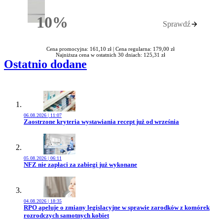
10%
Sprawdź
Rabatu
Cena promocyjna: 161,10 zł |
Cena regularna: 179,00 zł
Najniższa cena w ostatnich 30 dniach: 125,31 zł
Ostatnio dodane
06.08.2026 | 11:07
Przejdź do artykułu:
Zaostrzone kryteria wystawiania recept już od września
05.08.2026 | 06:11
Przejdź do artykułu:
NFZ nie zapłaci za zabiegi już wykonane
04.08.2026 | 18:35
Przejdź do artykułu:
RPO apeluje o zmiany legislacyjne w sprawie zarodków z komórek
rozrodczych samotnych kobiet