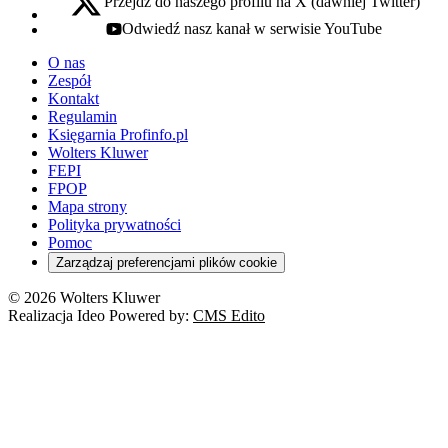
Przejdź do naszego profilu na X (dawniej Twitter)
x - otwiera się w nowej karcie
Odwiedź nasz kanał w serwisie YouTube
youtube - otwiera się w nowej karcie
O nas
Zespół
Kontakt
Regulamin
Księgarnia Profinfo.pl
Wolters Kluwer
FEPI
FPOP
Mapa strony
Polityka prywatności
Pomoc
Zarządzaj preferencjami plików cookie
© 2026 Wolters Kluwer
Realizacja Ideo Powered by:
CMS Edito