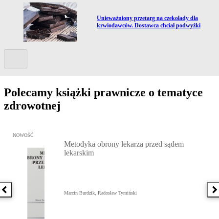
Przejdź do artykułu:
Unieważniony przetarg na czekolady dla
krwiodawców. Dostawca chciał podwyżki
Kolejny slide
Polecamy książki prawnicze o tematyce
zdrowotnej
Przejdź do: Metodyka obrony lekarza przed sądem lekarskim, Marc
NOWOŚĆ
Metodyka obrony lekarza przed sądem
lekarskim
Poprzednia książka
N
Marcin Burdzik, Radosław Tymiński