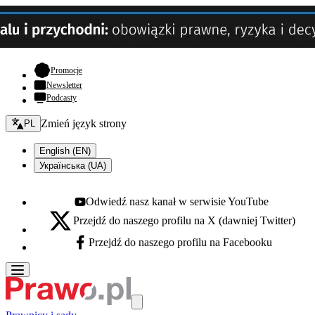
- otwiera się w nowej karcie
Promocje
Newsletter
Podcasty
Zmień język - bieżący:
Zmień język strony
PL
English (EN)
Українська (UA)
Odwiedź nasz kanał w serwisie YouTube
Youtube - otwiera się w nowej karcie
Przejdź do naszego profilu na X (dawniej Twitter)
X - otwiera się w nowej karcie
Przejdź do naszego profilu na Facebooku
Facebook - otwiera się w nowej karcie