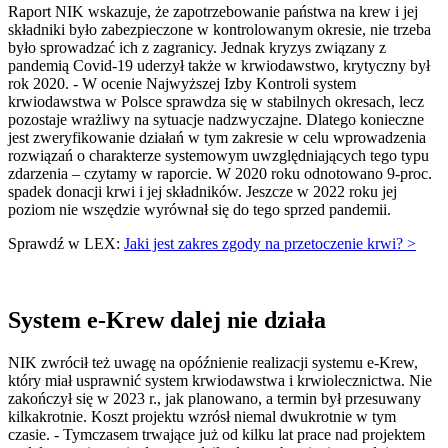
Raport NIK wskazuje, że zapotrzebowanie państwa na krew i jej
składniki było zabezpieczone w kontrolowanym okresie, nie trzeba
było sprowadzać ich z zagranicy. Jednak kryzys związany z
pandemią Covid-19 uderzył także w krwiodawstwo, krytyczny był
rok 2020. - W ocenie Najwyższej Izby Kontroli system
krwiodawstwa w Polsce sprawdza się w stabilnych okresach, lecz
pozostaje wrażliwy na sytuacje nadzwyczajne. Dlatego konieczne
jest zweryfikowanie działań w tym zakresie w celu wprowadzenia
rozwiązań o charakterze systemowym uwzględniających tego typu
zdarzenia – czytamy w raporcie. W 2020 roku odnotowano 9-proc.
spadek donacji krwi i jej składników. Jeszcze w 2022 roku jej
poziom nie wszędzie wyrównał się do tego sprzed pandemii.
Sprawdź w LEX:
Jaki jest zakres zgody na przetoczenie krwi? >
System e-Krew dalej nie działa
NIK zwrócił też uwagę na opóźnienie realizacji systemu e-Krew,
który miał usprawnić system krwiodawstwa i krwiolecznictwa. Nie
zakończył się w 2023 r., jak planowano, a termin był przesuwany
kilkakrotnie. Koszt projektu wzrósł niemal dwukrotnie w tym
czasie. - Tymczasem trwające już od kilku lat prace nad projektem