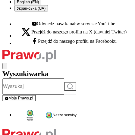
English (EN)
Українська (UA)
Odwiedź nasz kanał w serwisie YouTube
Youtube - otwiera się w nowej karcie
Przejdź do naszego profilu na X (dawniej Twitter)
X - otwiera się w nowej karcie
Przejdź do naszego profilu na Facebooku
Facebook - otwiera się w nowej karcie
Wyszukiwarka
Szukaj
Moje Prawo.pl
- rejestracja i logowanie do serwisu
Nasze serwisy