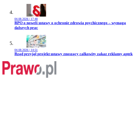
04.08.2026 | 17:48
Przejdź do artykułu:
RPO o noweli ustawy o ochronie zdrowia psychicznego – wymaga
dalszych prac
04.08.2026 | 14:51
Przejdź do artykułu:
Rząd przyjął projekt ustawy znoszący całkowity zakaz reklamy aptek