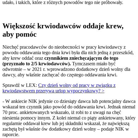
udało, i takich, które z różnych powodów tego nie próbowały.
Większość krwiodawców oddaje krew,
aby pomóc
Niechęć pracodawców do nieobecności w pracy krwiodawcy z
powodu oddawania tego dnia krwi była dla nich jedną z przeszkód,
aby krew oddać oraz
czynnikiem zniechęcającym do tego
(przyznało to 2/5 krwiodawców).
Tymczasem miało być
odwrotnie – w 2021 r. wprowadzono dodatkowy dzień wolny dla
dawcy, aby właśnie zachęcać do częstego oddawania krwi.
Sprawdź w LEX:
Czy dzień wolny od pracy w związku z
krwiodawstwem przerywa urlop wypoczynkowy? >
- W ankiecie NIK jedynie co dziesiąty dawca lub potencjalny dawca
wskazał ten czynnik jako powód do oddawania krwi. Jednak niemal
70 proc. ankietowanych wskazało, iż robi to z uwagi na chęć
niesienia pomocy innym. Z kolei niemal co piąty ankietowany, który
regularnie oddawał krew lub jej składniki wskazał, że największą
zachętą był właśnie ów dodatkowy dzień wolny – podaje NIK w
raporcie.