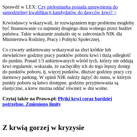
Sprawdź w LEX:
Czy pielęgniarka posiada uprawnienia do
samodzielnej kwalifikacji kandydatów do dawców krwi? >
Krwiodawcy wskazywali, że rozwiązaniem tego problemu mogłoby
być finansowanie co najmniej drugiego dnia wolnego przez budżet
państwa. Takie wskazanie znalazło się w zaleceniach NIK dla
Ministerstwa Rodziny, Pracy i Polityki Społecznej.
Co czwarty ankietowany wskazywał na zbyt krótkie lub
niewłaściwe godziny pracy punktów poboru krwi i dużą odległość
do punktu. Ponad 1/3 ankietowanych wśród tych, którzy nie oddają
krwi regularnie, wskazała, że zachęciłby ich do tego lepszy dostęp
do punktów poboru, tj. więcej punktów, dłuższe godziny pracy czy
darmowy parking. W opinii NIK należy dążyć do stanu, w którym
punkty poboru są łatwo dostępne, godziny przyjmowania są
elastyczne, a krew można oddać również w dni wolne.
Czytaj także na Prawo.pl:
Płytki krwi coraz bardziej
potrzebne. Zmieniono limity
Z krwią gorzej w kryzysie