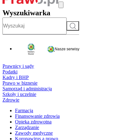
Wyszukiwarka
Szukaj
Nasze serwisy
Prawnicy i sądy
Podatki
Kadry i BHP
Prawo w biznesie
Samorząd i administracja
Szkoły i uczelnie
Zdrowie
Farmacja
Finansowanie zdrowia
Opieka zdrowotna
Zarządzanie
Zawody medyczne
Koronawirus a prawo