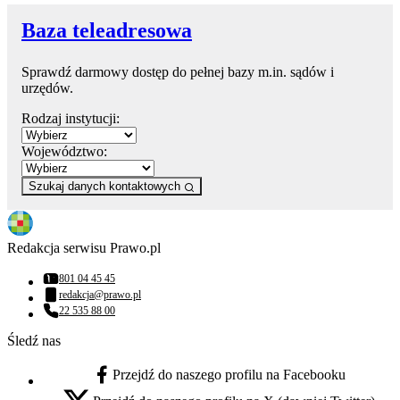
Baza teleadresowa
Sprawdź darmowy dostęp do pełnej bazy m.in. sądów i
urzędów.
Rodzaj instytucji:
Województwo:
Szukaj danych kontaktowych
Redakcja serwisu Prawo.pl
801 04 45 45
Numer telefonu:
redakcja@prawo.pl
Adres email:
22 535 88 00
Numer telefonu:
Śledź nas
Przejdź do naszego profilu na Facebooku
facebook - otwiera się w nowej karcie