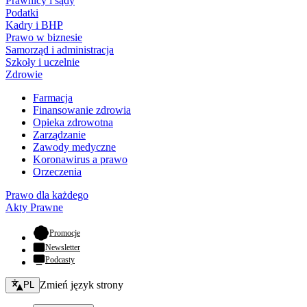
Prawnicy i sądy
Podatki
Kadry i BHP
Prawo w biznesie
Samorząd i administracja
Szkoły i uczelnie
Zdrowie
Farmacja
Finansowanie zdrowia
Opieka zdrowotna
Zarządzanie
Zawody medyczne
Koronawirus a prawo
Orzeczenia
Prawo dla każdego
Akty Prawne
- otwiera się w nowej karcie
Promocje
Newsletter
Podcasty
Zmień język - bieżący:
Zmień język strony
PL