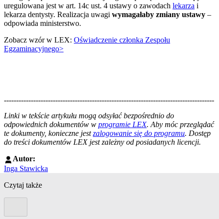
uregulowana jest w art. 14c ust. 4 ustawy o zawodach
lekarza
i
lekarza dentysty. Realizacja uwagi
wymagałaby zmiany ustawy
–
odpowiada ministerstwo.
Zobacz wzór w LEX:
Oświadczenie członka Zespołu
Egzaminacyjnego>
--------------------------------------------------------------------------------------
--------------------------------------------------------
Linki w tekście artykułu mogą odsyłać bezpośrednio do
odpowiednich dokumentów w
programie LEX
. Aby móc przeglądać
te dokumenty, konieczne jest
zalogowanie się do programu
. Dostęp
do treści dokumentów LEX jest zależny od posiadanych licencji.
Autor:
Inga Stawicka
Czytaj także
Poprzedni slide