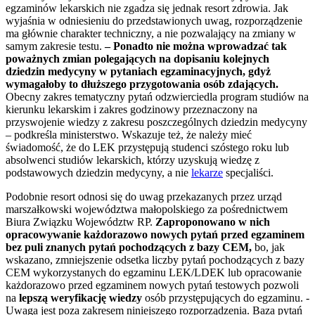
egzaminów lekarskich nie zgadza się jednak resort zdrowia. Jak
wyjaśnia w odniesieniu do przedstawionych uwag, rozporządzenie
ma głównie charakter techniczny, a nie pozwalający na zmiany w
samym zakresie testu.
– Ponadto nie można wprowadzać tak
poważnych zmian polegających na dopisaniu kolejnych
dziedzin medycyny w pytaniach egzaminacyjnych, gdyż
wymagałoby to dłuższego przygotowania osób zdających.
Obecny zakres tematyczny pytań odzwierciedla program studiów na
kierunku lekarskim i zakres godzinowy przeznaczony na
przyswojenie wiedzy z zakresu poszczególnych dziedzin medycyny
– podkreśla ministerstwo. Wskazuje też, że należy mieć
świadomość, że do LEK przystępują studenci szóstego roku lub
absolwenci studiów lekarskich, którzy uzyskują wiedzę z
podstawowych dziedzin medycyny, a nie
lekarze
specjaliści.
Podobnie resort odnosi się do uwag przekazanych przez urząd
marszałkowski województwa małopolskiego za pośrednictwem
Biura Związku Województw RP.
Zaproponowano w nich
opracowywanie każdorazowo nowych pytań przed egzaminem
bez puli znanych pytań pochodzących z bazy CEM,
bo, jak
wskazano, zmniejszenie odsetka liczby pytań pochodzących z bazy
CEM wykorzystanych do egzaminu LEK/LDEK lub opracowanie
każdorazowo przed egzaminem nowych pytań testowych pozwoli
na
lepszą weryfikację wiedzy
osób przystępujących do egzaminu. -
Uwaga jest poza zakresem niniejszego rozporządzenia. Baza pytań