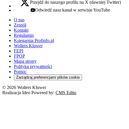
Przejdź do naszego profilu na X (dawniej Twitter)
x - otwiera się w nowej karcie
Odwiedź nasz kanał w serwisie YouTube
youtube - otwiera się w nowej karcie
O nas
Zespół
Kontakt
Regulamin
Księgarnia Profinfo.pl
Wolters Kluwer
FEPI
FPOP
Mapa strony
Polityka prywatności
Pomoc
Zarządzaj preferencjami plików cookie
© 2026 Wolters Kluwer
Realizacja Ideo Powered by:
CMS Edito