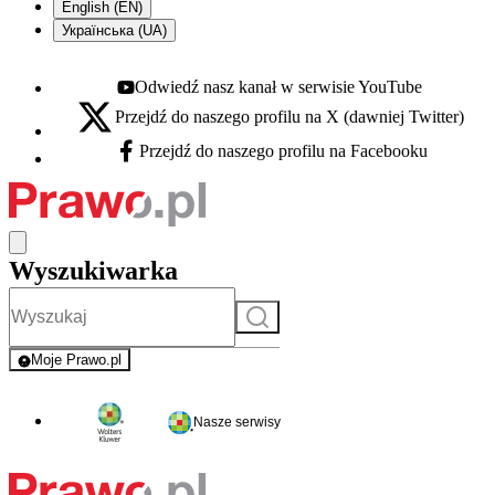
English (EN)
Українська (UA)
Odwiedź nasz kanał w serwisie YouTube
Youtube - otwiera się w nowej karcie
Przejdź do naszego profilu na X (dawniej Twitter)
X - otwiera się w nowej karcie
Przejdź do naszego profilu na Facebooku
Facebook - otwiera się w nowej karcie
Wyszukiwarka
Szukaj
Moje Prawo.pl
- rejestracja i logowanie do serwisu
Nasze serwisy