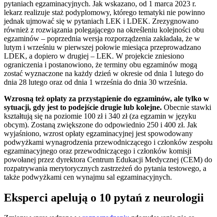
pytaniach egzaminacyjnych. Jak wskazano, od 1 marca 2023 r.
lekarz realizuje staż podyplomowy, którego tematyki nie powinno
jednak ujmować się w pytaniach LEK i LDEK. Zrezygnowano
również z rozwiązania polegającego na określeniu kolejności obu
egzaminów – poprzednia wersja rozporządzenia zakładała, że w
lutym i wrześniu w pierwszej połowie miesiąca przeprowadzano
LDEK, a dopiero w drugiej – LEK. W projekcie zniesiono
ograniczenia i postanowiono, że terminy obu egzaminów mogą
zostać wyznaczone na każdy dzień w okresie od dnia 1 lutego do
dnia 28 lutego oraz od dnia 1 września do dnia 30 września.
Wzrosną też opłaty za przystąpienie do egzaminów, ale tylko w
sytuacji, gdy jest to podejście drugie lub kolejne.
Obecnie stawki
kształtują się na poziomie 100 zł i 340 zł (za egzamin w języku
obcym). Zostaną zwiększone do odpowiednio 250 i 400 zł. Jak
wyjaśniono, wzrost opłaty egzaminacyjnej jest spowodowany
podwyżkami wynagrodzenia przewodniczącego i członków zespołu
egzaminacyjnego oraz przewodniczącego i członków komisji
powołanej przez dyrektora Centrum Edukacji Medycznej (CEM) do
rozpatrywania merytorycznych zastrzeżeń do pytania testowego, a
także podwyżkami cen wynajmu sal egzaminacyjnych.
Eksperci apelują o 10 pytań z neurologii