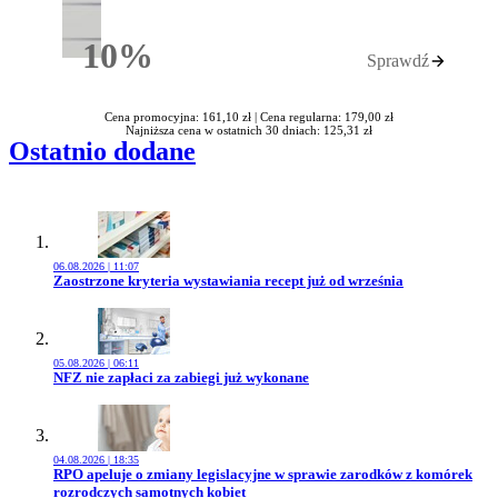
10%
Sprawdź
Rabatu
Cena promocyjna: 161,10 zł |
Cena regularna: 179,00 zł
Najniższa cena w ostatnich 30 dniach: 125,31 zł
Ostatnio dodane
06.08.2026 | 11:07
Przejdź do artykułu:
Zaostrzone kryteria wystawiania recept już od września
05.08.2026 | 06:11
Przejdź do artykułu:
NFZ nie zapłaci za zabiegi już wykonane
04.08.2026 | 18:35
Przejdź do artykułu:
RPO apeluje o zmiany legislacyjne w sprawie zarodków z komórek
rozrodczych samotnych kobiet