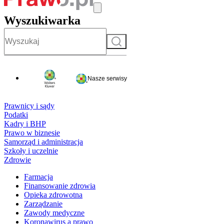
Wyszukiwarka
Szukaj
Nasze serwisy
Prawnicy i sądy
Podatki
Kadry i BHP
Prawo w biznesie
Samorząd i administracja
Szkoły i uczelnie
Zdrowie
Farmacja
Finansowanie zdrowia
Opieka zdrowotna
Zarządzanie
Zawody medyczne
Koronawirus a prawo