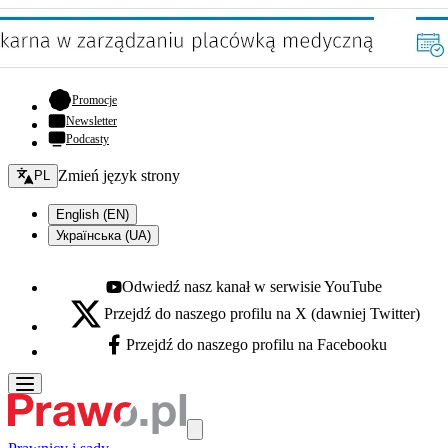
- otwiera się w nowej karcie
Promocje
Newsletter
Podcasty
Zmień język - bieżący:
Zmień język strony
PL
English (EN)
Українська (UA)
Odwiedź nasz kanał w serwisie YouTube
Youtube - otwiera się w nowej karcie
Przejdź do naszego profilu na X (dawniej Twitter)
X - otwiera się w nowej karcie
Przejdź do naszego profilu na Facebooku
Facebook - otwiera się w nowej karcie