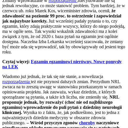
Zmiany wprowadzane w
rozporządzeniu
zdecydowanie nie są
jednak rewolucyjne, co może stanowić problem. Tym bardziej, że w
czerwcu ub. roku Marek Kos, wiceminister zdrowia, ocenił,
że
zdawalność na poziomie 99 proc. to ostrzeżenie i zapowiedział
jak najszybsze korekty.
Już wcześniej padały pytania o to, czy
egzamin, który zdają praktycznie wszyscy, którzy do niego podejdą,
ma w ogóle sens. Tak wysoki wskaźnik zdawalności ma z kolei
związek z tym, że od 2020 r. baza pytań na egzamin jest ogólnie
dostępna. Naczelna Izba Lekarska wcześniej szacowała, że zmiany
być może uda się wprowadzić, tak by obowiązywały od jesieni tego
roku.
Czytaj więcej:
Egzamin egzaminowi nierówny. Nowe pomysły
na LEK
Wiadomo już jednak, że tak się nie stanie, a nowelizacja
rozporządzenia
też nie przynosi dalszych zmian. Prezydium NRL
zwraca na to zresztą uwagę w stanowisku przekazanym w ramach
opiniowania projektu. Jak zauważa, wykaz dziedzin, z których
sporządzane są pytania, a także ich liczba, nie zmieniły się.
NRL
proponuje jednak, by rozważyć (choć nie od najbliższego
egzaminu) wprowadzenie do puli pytań z dziedziny neurologii
klinicznej.
Wynika to z faktu, że, jak podkreślono, jest to jedna z
najważniejszych dziedzin medycyny w obszarze zdrowia
publicznego.
– Wśród przyczyn zgonów
choroby
naczyniowe
ośrodkowego układu nerwowego wysuwają się w państwach