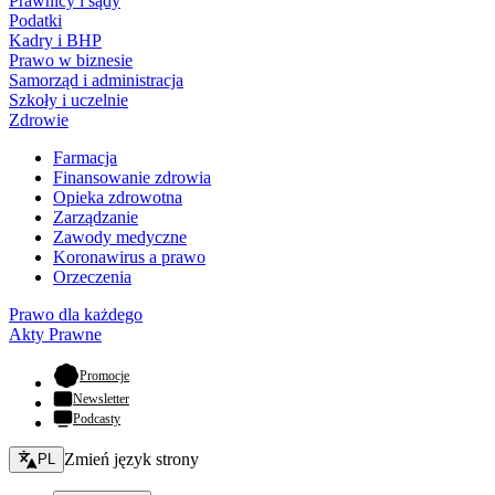
Prawnicy i sądy
Podatki
Kadry i BHP
Prawo w biznesie
Samorząd i administracja
Szkoły i uczelnie
Zdrowie
Farmacja
Finansowanie zdrowia
Opieka zdrowotna
Zarządzanie
Zawody medyczne
Koronawirus a prawo
Orzeczenia
Prawo dla każdego
Akty Prawne
- otwiera się w nowej karcie
Promocje
Newsletter
Podcasty
Zmień język - bieżący:
Zmień język strony
PL