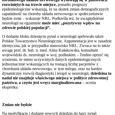
rozwiniętych na trzecie miejsce,
ponadto prognozy
epidemiologiczne wskazują, że na skutek zmian demograficznych
zapadalność na choroby układu nerwowego w społeczeństwie
będzie rosła – wskazuje NRL. Podkreśla też, że uwzględnienie
neurologii na egzaminie
może mieć „pozytywny wpływ na
zdrowie polskiej populacji”.
O dodanie bloku dziesięciu pytań z neurologii apelowało także
Polskie Towarzystwo Neurologiczne. Argumentacja jest w zasadzie
identyczna, jak w przypadku stanowiska NRL. Zwraca na to także
uwagę prof. dr. hab. n. med. Alina Kułakowska, konsultant
wojewódzki ds. neurologii w woj. podlaskim. - Trudno oprzeć się
wrażeniu, że mimo oczywistych danych epidemiologicznych
jednoznacznie wskazujących na rosnącą liczbę pacjentów z
chorobami układu nerwowego, w tym mózgu, oraz na bardzo
dynamiczny rozwój diagnostyki i terapii w neurologii,
dziedzina ta
nadal nie znajduje właściwego miejsca w polityce zdrowotnej
państwa, a często jest wręcz marginalizowana
– ocenia
ekspertka.
Zmian nie będzie
Na modyfikacje i dodanie nowych dziedzin do bazy pytań