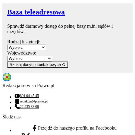
Baza teleadresowa
Sprawdź darmowy dostęp do pełnej bazy m.in. sądów i
urzędów.
Rodzaj instytucji:
Województwo:
Szukaj danych kontaktowych
Redakcja serwisu Prawo.pl
801 04 45 45
Numer telefonu:
redakcja@prawo.pl
Adres email:
22 535 88 00
Numer telefonu:
Śledź nas
Przejdź do naszego profilu na Facebooku
facebook - otwiera się w nowej karcie