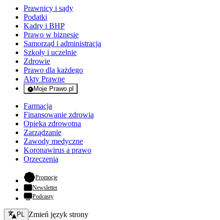
Prawnicy i sądy
Podatki
Kadry i BHP
Prawo w biznesie
Samorząd i administracja
Szkoły i uczelnie
Zdrowie
Prawo dla każdego
Akty Prawne
Moje Prawo.pl
- rejestracja i logowanie do serwisu
Farmacja
Finansowanie zdrowia
Opieka zdrowotna
Zarządzanie
Zawody medyczne
Koronawirus a prawo
Orzeczenia
- otwiera się w nowej karcie
Promocje
Newsletter
Podcasty
Zmień język - bieżący:
Zmień język strony
PL