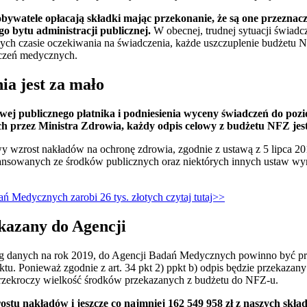
 obywatele opłacają składki mając przekonanie, że są one przezna
o bytu administracji publicznej.
W obecnej, trudnej sytuacji świad
ch czasie oczekiwania na świadczenia, każde uszczuplenie budżetu 
dczeń medycznych.
ia jest za mało
wej publicznego płatnika i podniesienia wyceny świadczeń do pozi
 przez Ministra Zdrowia, każdy odpis celowy z budżetu NFZ jest
y wzrost nakładów na ochronę zdrowia, zgodnie z ustawą z 5 lipca 201
ansowanych ze środków publicznych oraz niektórych innych ustaw wyno
ń Medycznych zarobi 26 tys. złotych czytaj tutaj>>
kazany do Agencji
 danych na rok 2019, do Agencji Badań Medycznych powinno być prze
jektu. Ponieważ zgodnie z art. 34 pkt 2) ppkt b) odpis będzie przekaza
 przekroczy wielkość środków przekazanych z budżetu do NFZ-u.
ostu nakładów i jeszcze co najmniej 162 549 958 zł z naszych s