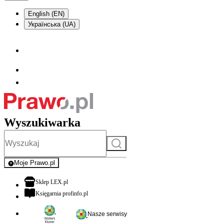
English (EN)
Українська (UA)
Wyszukiwarka
Szukaj
Moje Prawo.pl
- rejestracja i logowanie do serwisu
otwiera się w nowej karcie
Sklep LEX.pl
otwiera się w nowej karcie
Księgarnia profinfo.pl
Nasze serwisy