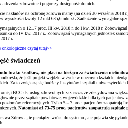
wiadczenia zdrowotne i pogorszy dostępność do nich.
ście nakładów na ochronę zdrowia mamy (na dzień 30 września 2018 r.)
w wysokości kwoty 12 mld 685,6 mln zł . Zadłużenie wymagalne spzo
agalnych o 121,7 proc. III kw. 2018 r. do I kw. 2018 r. Zobowiązań
stosunku do IV kw. 2017 r.. Zobowiązań wymagalnych jednostek samorz
 2017 r.
onkologiczne czytaj tutaj>>
zęść świadczeń
du braku środków, nie płaci na bieżąco za świadczenia nielimito
odkreśla, że jeśli projekt wejdzie w życie w obecnym kształcie pieniądz
ch. Za to zwiększą się budżety Instytutów i szpitali uniwersyteckich 
misji BCC ds. usług zdrowotnych zaznacza, że zdecydowana większoś
głównie przez szpitale powiatowe, wojewódzkie i dla tych pacjentów z
poziomów referencyjnych. Tylko 5 – 7 proc. pacjentów zaopatrują Inst
linicznych.
Natomiast aż 73-75 proc. pacjentów zaopatrują szpitale
rstwa Zdrowia, te pieniądze wrócą do systemu , ale pojawia się pytanie
h.