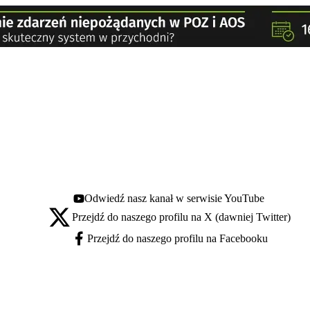
Odwiedź nasz kanał w serwisie YouTube
Youtube - otwiera się w nowej karcie
Przejdź do naszego profilu na X (dawniej Twitter)
X - otwiera się w nowej karcie
Przejdź do naszego profilu na Facebooku
Facebook - otwiera się w nowej karcie