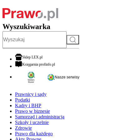
Wyszukiwarka
Szukaj
otwiera się w nowej karcie
Sklep LEX.pl
otwiera się w nowej karcie
Księgarnia profinfo.pl
Nasze serwisy
Prawnicy i sądy
Podatki
Kadry i BHP
Prawo w biznesie
Samorząd i administracja
Szkoły i uczelnie
Zdrowie
Prawo dla każdego
Akty Prawne