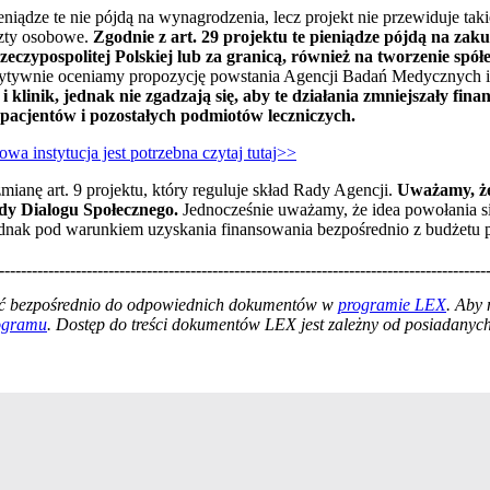
niądze te nie pójdą na wynagrodzenia, lecz projekt nie przewiduje taki
szty osobowe.
Zgodnie z art. 29 projektu te pieniądze pójdą na zak
eczypospolitej Polskiej lub za granicą, również na tworzenie spół
ozytywnie oceniamy propozycję powstania Agencji Badań Medycznych 
i klinik, jednak nie zgadzają się, aby te działania zmniejszały f
pacjentów i pozostałych podmiotów leczniczych.
a instytucja jest potrzebna czytaj tutaj>>
mianę art. 9 projektu, który reguluje skład Rady Agencji.
Uważamy, że
ady Dialogu Społecznego.
Jednocześnie uważamy, że idea powołania s
, jednak pod warunkiem uzyskania finansowania bezpośrednio z budżetu 
-----------------------------------------------------------------------------------------
łać bezpośrednio do odpowiednich dokumentów w
programie LEX
. Aby
rogramu
. Dostęp do treści dokumentów LEX jest zależny od posiadanych 