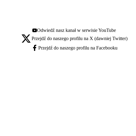
Odwiedź nasz kanał w serwisie YouTube
Youtube - otwiera się w nowej karcie
Przejdź do naszego profilu na X (dawniej Twitter)
X - otwiera się w nowej karcie
Przejdź do naszego profilu na Facebooku
Facebook - otwiera się w nowej karcie