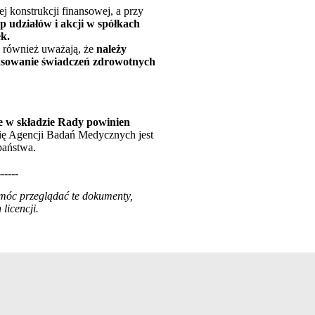
ej konstrukcji finansowej, a przy
up udziałów i akcji w spółkach
ek.
i również uważają, że
należy
inansowanie świadczeń zdrowotnych
 w składzie Rady powinien
ię Agencji Badań Medycznych jest
państwa.
------
 móc przeglądać te dokumenty,
licencji.