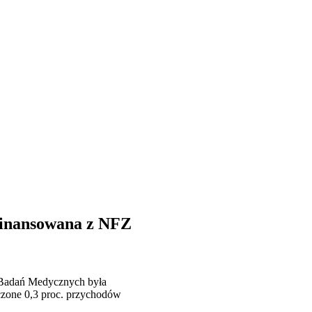
finansowana z NFZ
a Badań Medycznych była
czone 0,3 proc. przychodów