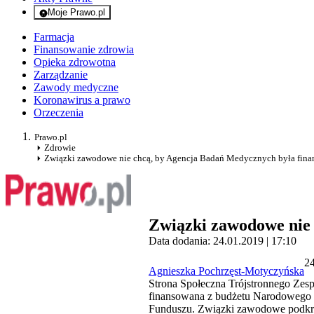
Moje Prawo.pl
- rejestracja i logowanie do serwisu
Farmacja
Finansowanie zdrowia
Opieka zdrowotna
Zarządzanie
Zawody medyczne
Koronawirus a prawo
Orzeczenia
Prawo.pl
Zdrowie
Związki zawodowe nie chcą, by Agencja Badań Medycznych była fin
Związki zawodowe nie
Data dodania: 24.01.2019 | 17:10
24
Agnieszka Pochrzęst-Motyczyńska
Strona Społeczna Trójstronnego Zes
finansowana z budżetu Narodowego F
Funduszu. Związki zawodowe podkreś