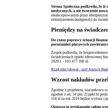
Strona Społeczna podkreśla, że iż
medycznych, a nie tworzenie noweg
nieakceptowanym przez ubezpieczony
zmniejszeniem dostępności do świa
Pieniędzy na świadczen
Do czasu poprawy sytuacji finanso
porozumień płacowych zawieranych
Zespół podkreśla, że bezprecedensow
świadczeniach opieki zdrowotnej fin
2020 r. - 103 477 160 zł.
Rząd zdecydował - szef Agencji Bada
Wzrost nakładów prze
Zgodnie z projektem, szacunkowo wg
zgodnie z art. 34 pkt. 2) ppkt b) pro
118 zł za rok 2019 będzie wyższa i
Oznacza to przekazanie całego wzr