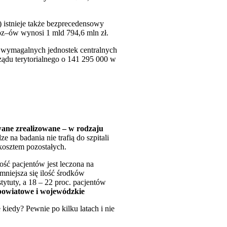
 istnieje także bezprecedensowy
z–ów wynosi 1 mld 794,6 mln zł.
 wymagalnych jednostek centralnych
ądu terytorialnego o 141 295 000 w
wane zrealizowane – w rodzaju
e na badania nie trafią do szpitali
kosztem pozostałych.
ć pacjentów jest leczona na
mniejsza się ilość środków
ytuty, a 18 – 22 proc. pacjentów
 powiatowe i wojewódzkie
 kiedy? Pewnie po kilku latach i nie