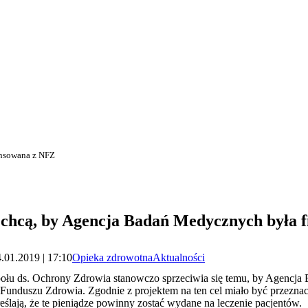
ansowana z NFZ
 chcą, by Agencja Badań Medycznych była 
.01.2019 | 17:10
Opieka zdrowotna
Aktualności
połu ds. Ochrony Zdrowia stanowczo sprzeciwia się temu, by Agencj
unduszu Zdrowia. Zgodnie z projektem na ten cel miało być przezna
lają, że te pieniądze powinny zostać wydane na leczenie pacjentów.