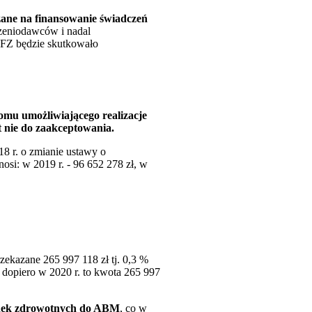
czane na finansowanie świadczeń
czeniodawców i nadal
NFZ będzie skutkowało
omu umożliwiającego realizacje
 nie do zaakceptowania.
8 r. o zmianie ustawy o
si: w 2019 r. - 96 652 278 zł, w
kazane 265 997 118 zł tj. 0,3 %
ny dopiero w 2020 r. to kwota 265 997
kładek zdrowotnych do ABM
, co w