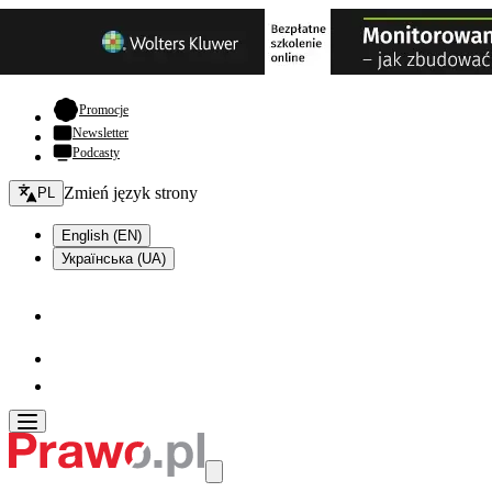
- otwiera się w nowej karcie
Promocje
Newsletter
Podcasty
Zmień język - bieżący:
Zmień język strony
PL
English (EN)
Українська (UA)