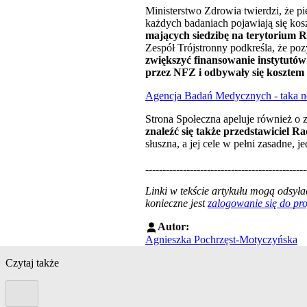
Ministerstwo Zdrowia twierdzi, że pie
każdych badaniach pojawiają się ko
mających siedzibę na terytorium Rz
Zespół Trójstronny podkreśla, że p
zwiększyć finansowanie instytutów 
przez NFZ i odbywały się kosztem 
Agencja Badań Medycznych - taka now
Strona Społeczna apeluje również o z
znaleźć się także przedstawiciel R
słuszna, a jej cele w pełni zasadne
-----------------------------------------------
Linki w tekście artykułu mogą odsy
konieczne jest
zalogowanie się do p
Autor:
Agnieszka Pochrzęst-Motyczyńska
Czytaj także
Poprzedni slide