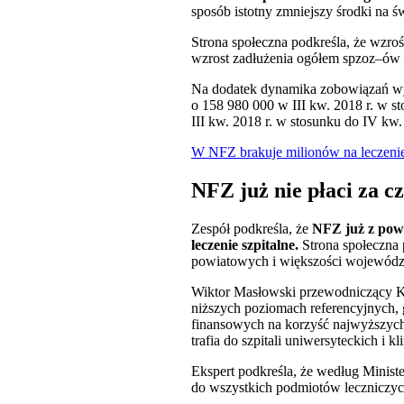
sposób istotny zmniejszy środki na ś
Strona społeczna podkreśla, że wzro
wzrost zadłużenia ogółem spzoz–ów 
Na dodatek dynamika zobowiązań wym
o 158 980 000 w III kw. 2018 r. w 
III kw. 2018 r. w stosunku do IV kw.
W NFZ brakuje milionów na leczenie 
NFZ już nie płaci za c
Zespół podkreśla, że
NFZ już z powo
leczenie szpitalne.
Strona społeczna p
powiatowych i większości wojewódzki
Wiktor Masłowski przewodniczący Ko
niższych poziomach referencyjnych, 
finansowych na korzyść najwyższych 
trafia do szpitali uniwersyteckich i k
Ekspert podkreśla, że według Ministe
do wszystkich podmiotów leczniczyc