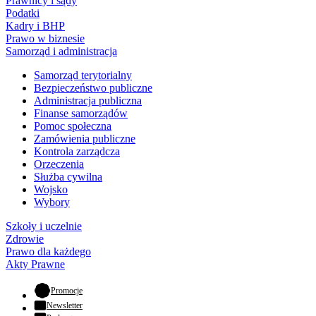
Prawnicy i sądy
Podatki
Kadry i BHP
Prawo w biznesie
Samorząd i administracja
Samorząd terytorialny
Bezpieczeństwo publiczne
Administracja publiczna
Finanse samorządów
Pomoc społeczna
Zamówienia publiczne
Kontrola zarządcza
Orzeczenia
Służba cywilna
Wojsko
Wybory
Szkoły i uczelnie
Zdrowie
Prawo dla każdego
Akty Prawne
- otwiera się w nowej karcie
Promocje
Newsletter