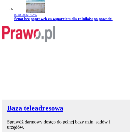
06.08.2026 | 15:45
Przejdź do artykułu:
Senat bez poprawek za wsparciem dla rolników po powodzi
Baza teleadresowa
Sprawdź darmowy dostęp do pełnej bazy m.in. sądów i
urzędów.