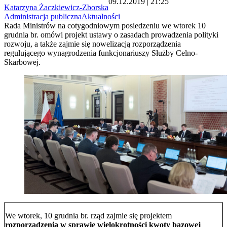
09.12.2019 | 21:25
Katarzyna Żaczkiewicz-Zborska
Administracja publiczna
Aktualności
Rada Ministrów na cotygodniowym posiedzeniu we wtorek 10
grudnia br. omówi projekt ustawy o zasadach prowadzenia polityki
rozwoju, a także zajmie się nowelizacją rozporządzenia
regulującego wynagrodzenia funkcjonariuszy Służby Celno-
Skarbowej.
We wtorek, 10 grudnia br. rząd zajmie się projektem
rozporządzenia w sprawie wielokrotności kwoty bazowej