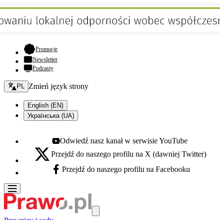
- otwiera się w nowej karcie
Promocje
Newsletter
Podcasty
Zmień język - bieżący:
Zmień język strony
PL
English (EN)
Українська (UA)
Odwiedź nasz kanał w serwisie YouTube
Youtube - otwiera się w nowej karcie
Przejdź do naszego profilu na X (dawniej Twitter)
X - otwiera się w nowej karcie
Przejdź do naszego profilu na Facebooku
Facebook - otwiera się w nowej karcie