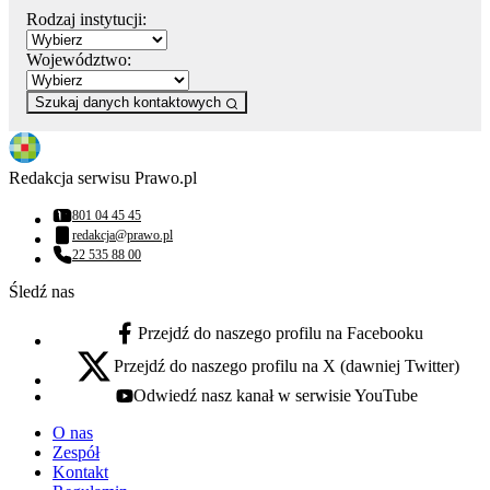
Rodzaj instytucji:
Województwo:
Szukaj danych kontaktowych
Redakcja serwisu Prawo.pl
801 04 45 45
Numer telefonu:
redakcja@prawo.pl
Adres email:
22 535 88 00
Numer telefonu:
Śledź nas
Przejdź do naszego profilu na Facebooku
facebook - otwiera się w nowej karcie
Przejdź do naszego profilu na X (dawniej Twitter)
x - otwiera się w nowej karcie
Odwiedź nasz kanał w serwisie YouTube
youtube - otwiera się w nowej karcie
O nas
Zespół
Kontakt