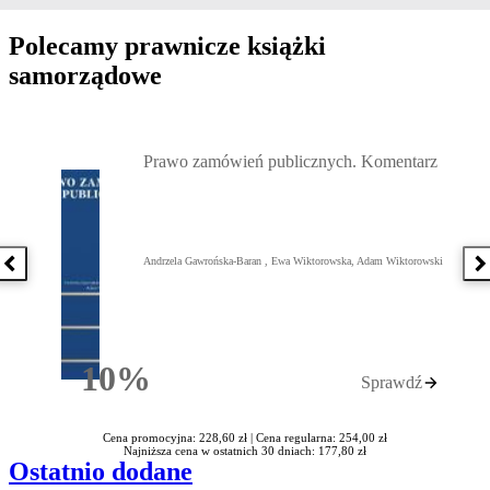
Polecamy prawnicze książki
samorządowe
Przejdź do: Prawo zamówień publicznych. Komentarz, Andrzela G
Prawo zamówień publicznych. Komentarz
Andrzela Gawrońska-Baran , Ewa Wiktorowska, Adam Wiktorowski
Poprzednia książka
N
10%
Sprawdź
Rabatu
Cena promocyjna: 228,60 zł |
Cena regularna: 254,00 zł
Najniższa cena w ostatnich 30 dniach: 177,80 zł
Ostatnio dodane