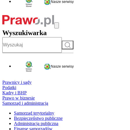
Nasze serwisy
Wyszukiwarka
Szukaj
Nasze serwisy
Prawnicy i sądy
Podatki
Kadry i BHP
Prawo w biznesie
Samorząd i administracja
Samorząd terytorialny
Bezpieczeństwo publiczne
Administracja publiczna
Finanse samorządów