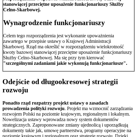
stanowiącej przeciętne uposażenie funkcjonariuszy Służby
Celno-Skarbowej.
Wynagrodzenie funkcjonariuszy
Celem tego rozporządzenia jest wykonanie upoważnienia
zawartego w przepisie ustawy o Krajowej Administracji
Skarbowej. Rząd ma określić w rozporządzeniu wielokrotność
kwoty bazowej stanowiącej przeciętne uposażenie funkcjonariuszy
Służby Celno-Skarbowej. Ma się przy tym kierować
"szczególnymi zadaniami jakie wykonują funkcjonariusze".
Odejście od długookresowej strategii
rozwoju
Ponadto rząd rozpatrzy projekt ustawy o zasadach
prowadzenia polityki rozwoju
. Projekt ma wzmocnić zarządzania
rozwojem Polski na poziomie krajowym, regionalnym i lokalnym.
Nowelizacja ustawy wprowadza nowy system dokumentów
strategicznych. Zaproponowane zmiany ujednolicą i uporządkują
dokumenty takie jak, umowę partnerstwa, programy operacyjne na
poziomie krajowym i regionalnym oraz strategie rozwoju. Dzięki