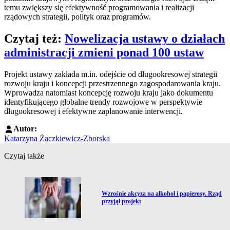
temu zwiększy się efektywność programowania i realizacji
rządowych strategii, polityk oraz programów.
Czytaj też:
Nowelizacja ustawy o działach
administracji zmieni ponad 100 ustaw
Projekt ustawy zakłada m.in. odejście od długookresowej strategii
rozwoju kraju i koncepcji przestrzennego zagospodarowania kraju.
Wprowadza natomiast koncepcję rozwoju kraju jako dokumentu
identyfikującego globalne trendy rozwojowe w perspektywie
długookresowej i efektywne zaplanowanie interwencji.
Autor:
Katarzyna Żaczkiewicz-Zborska
Czytaj także
Przejdź do artykułu:
Wzrośnie akcyza na alkohol i papierosy. Rząd
przyjął projekt