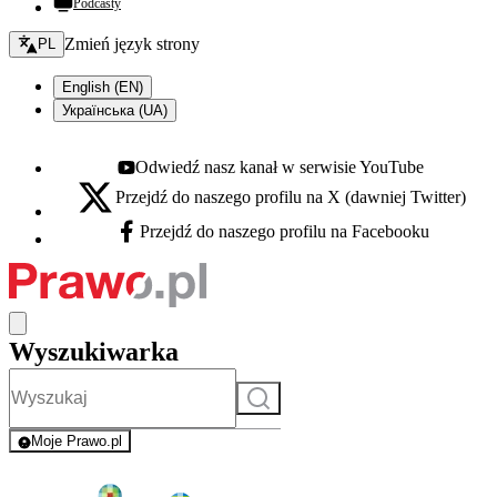
Podcasty
Zmień język - bieżący:
Zmień język strony
PL
English (EN)
Українська (UA)
Odwiedź nasz kanał w serwisie YouTube
Youtube - otwiera się w nowej karcie
Przejdź do naszego profilu na X (dawniej Twitter)
X - otwiera się w nowej karcie
Przejdź do naszego profilu na Facebooku
Facebook - otwiera się w nowej karcie
Wyszukiwarka
Szukaj
Moje Prawo.pl
- rejestracja i logowanie do serwisu