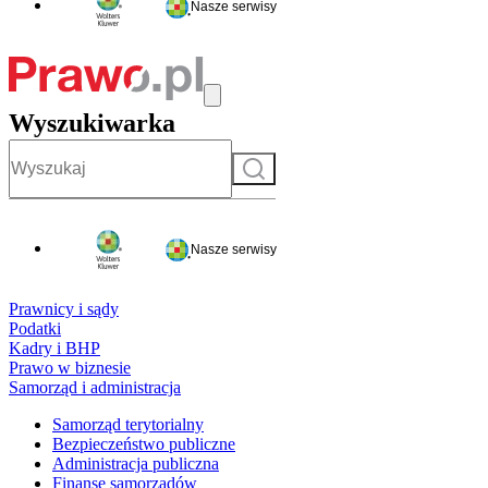
Nasze serwisy
Wyszukiwarka
Szukaj
Nasze serwisy
Prawnicy i sądy
Podatki
Kadry i BHP
Prawo w biznesie
Samorząd i administracja
Samorząd terytorialny
Bezpieczeństwo publiczne
Administracja publiczna
Finanse samorządów