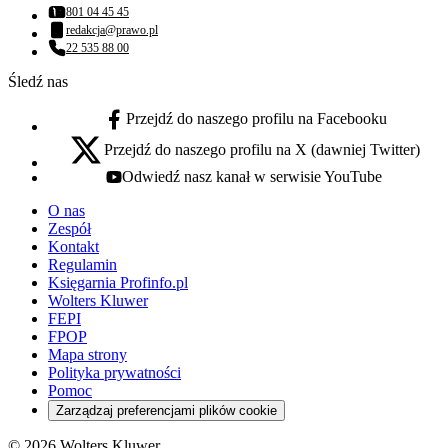
801 04 45 45
Numer telefonu:
redakcja@prawo.pl
Adres email:
22 535 88 00
Numer telefonu:
Śledź nas
Przejdź do naszego profilu na Facebooku
facebook - otwiera się w nowej karcie
Przejdź do naszego profilu na X (dawniej Twitter)
x - otwiera się w nowej karcie
Odwiedź nasz kanał w serwisie YouTube
youtube - otwiera się w nowej karcie
O nas
Zespół
Kontakt
Regulamin
Księgarnia Profinfo.pl
Wolters Kluwer
FEPI
FPOP
Mapa strony
Polityka prywatności
Pomoc
Zarządzaj preferencjami plików cookie
© 2026 Wolters Kluwer