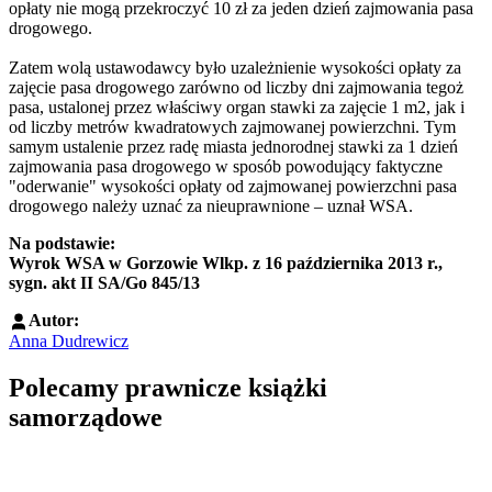
opłaty nie mogą przekroczyć 10 zł za jeden dzień zajmowania pasa
drogowego.
Zatem wolą ustawodawcy było uzależnienie wysokości opłaty za
zajęcie pasa drogowego zarówno od liczby dni zajmowania tegoż
pasa, ustalonej przez właściwy organ stawki za zajęcie 1 m2, jak i
od liczby metrów kwadratowych zajmowanej powierzchni. Tym
samym ustalenie przez radę miasta jednorodnej stawki za 1 dzień
zajmowania pasa drogowego w sposób powodujący faktyczne
"oderwanie" wysokości opłaty od zajmowanej powierzchni pasa
drogowego należy uznać za nieuprawnione – uznał WSA.
Na podstawie:
Wyrok WSA w Gorzowie Wlkp. z 16 października 2013 r.,
sygn. akt II SA/Go 845/13
Autor:
Anna Dudrewicz
Polecamy prawnicze książki
samorządowe
Przejdź do: Prawo zamówień publicznych. Komentarz, Andrzela G