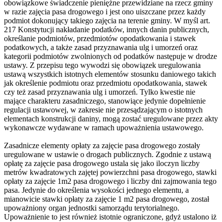
obowiązkowe świadczenie pieniężne przewidziane na rzecz gminy
w razie zajęcia pasa drogowego i jest ono uiszczane przez każdy
podmiot dokonujący takiego zajęcia na terenie gminy. W myśl art.
217 Konstytucji nakładanie podatków, innych danin publicznych,
określanie podmiotów, przedmiotów opodatkowania i stawek
podatkowych, a także zasad przyznawania ulg i umorzeń oraz
kategorii podmiotów zwolnionych od podatków następuje w drodze
ustawy. Z przepisu tego wywodzi się obowiązek uregulowania
ustawą wszystkich istotnych elementów stosunku daniowego takich
jak określenie podmiotu oraz przedmiotu opodatkowania, stawek
czy też zasad przyznawania ulg i umorzeń. Tylko kwestie nie
mające charakteru zasadniczego, stanowiące jedynie dopełnienie
regulacji ustawowej, w zakresie nie przesądzającym o istotnych
elementach konstrukcji daniny, mogą zostać uregulowane przez akty
wykonawcze wydawane w ramach upoważnienia ustawowego.
Zasadnicze elementy opłaty za zajęcie pasa drogowego zostały
uregulowane w ustawie o drogach publicznych. Zgodnie z ustawą
opłatę za zajęcie pasa drogowego ustala się jako iloczyn liczby
metrów kwadratowych zajętej powierzchni pasa drogowego, stawki
opłaty za zajęcie 1m2 pasa drogowego i liczby dni zajmowania tego
pasa. Jedynie do określenia wysokości jednego elementu, a
mianowicie stawki opłaty za zajęcie 1 m2 pasa drogowego, został
upoważniony organ jednostki samorządu terytorialnego.
Upoważnienie to jest również istotnie ograniczone, gdyż ustalono iż