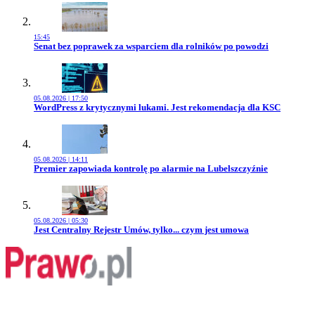
15:45
Przejdź do artykułu:
Senat bez poprawek za wsparciem dla rolników po powodzi
05.08.2026 | 17:50
Przejdź do artykułu:
WordPress z krytycznymi lukami. Jest rekomendacja dla KSC
05.08.2026 | 14:11
Przejdź do artykułu:
Premier zapowiada kontrolę po alarmie na Lubelszczyźnie
05.08.2026 | 05:30
Przejdź do artykułu:
Jest Centralny Rejestr Umów, tylko... czym jest umowa