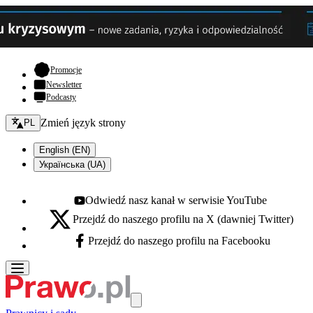
- otwiera się w nowej karcie
Promocje
Newsletter
Podcasty
Zmień język - bieżący:
Zmień język strony
PL
English (EN)
Українська (UA)
Odwiedź nasz kanał w serwisie YouTube
Youtube - otwiera się w nowej karcie
Przejdź do naszego profilu na X (dawniej Twitter)
X - otwiera się w nowej karcie
Przejdź do naszego profilu na Facebooku
Facebook - otwiera się w nowej karcie