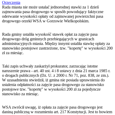
Orzeczenia
Rada miasta nie może ustalać jednorodnej stawki za 1 dzień
zajmowania pasa drogowego w sposób powodujący faktyczne
oderwanie wysokości opłaty od zajmowanej powierzchni pasa
drogowego orzekł WSA w Gorzowie Wielkopolskim.
Rada gminy ustaliła wysokość stawek opłat za zajęcie pasa
drogowego dróg gminnych przebiegających w granicach
administracyjnych miasta. Między innymi ustaliła stawkę opłaty za
stanowisko postojowe zastrzeżone, tzw. "kopertę" w wysokości 200
zł za miesiąc.
Taki zapis uchwały zaskarżył prokurator, zarzucając istotne
naruszenie prawa - art. 40 ust. 4 i 8 ustawy z dnia 21 marca 1985 r.
o drogach publicznych (Dz. U. z 2000 r. Nr 71, poz. 838, ze zm.).
W uzasadnieniu stwiedził, iż gmina nie posiada uprawnienia do
ustalenia odpłatności za zajęcie pasa drogowego za stanowisko
postojowe tzw. "kopertę" w wysokości 200 zł za pojedyncze
stanowisko za miesiąc.
WSA zwrócił uwagę, iż opłata za zajęcie pasa drogowego jest
daniną publiczną w rozumieniu art. 217 Konstytucji. Jest to bowiem