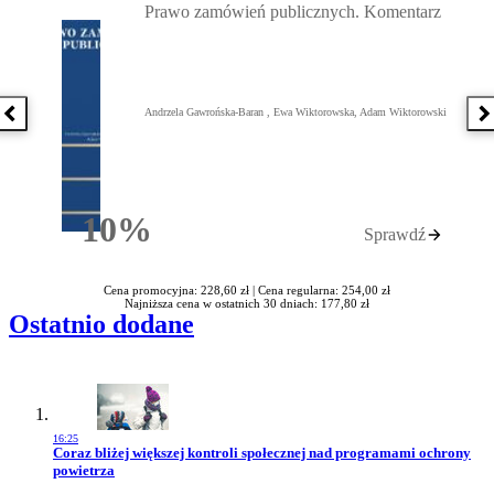
Prawo zamówień publicznych. Komentarz
Andrzela Gawrońska-Baran , Ewa Wiktorowska, Adam Wiktorowski
Poprzednia książka
N
10%
Sprawdź
Rabatu
Cena promocyjna: 228,60 zł |
Cena regularna: 254,00 zł
Najniższa cena w ostatnich 30 dniach: 177,80 zł
Ostatnio dodane
16:25
Przejdź do artykułu:
Coraz bliżej większej kontroli społecznej nad programami ochrony
powietrza