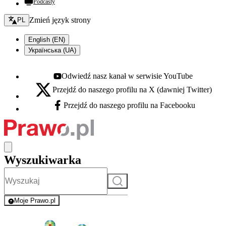
Podcasty
Zmień język - bieżący:
Zmień język strony
PL
English (EN)
Українська (UA)
Odwiedź nasz kanał w serwisie YouTube
Youtube - otwiera się w nowej karcie
Przejdź do naszego profilu na X (dawniej Twitter)
X - otwiera się w nowej karcie
Przejdź do naszego profilu na Facebooku
Facebook - otwiera się w nowej karcie
Wyszukiwarka
Szukaj
Moje Prawo.pl
- rejestracja i logowanie do serwisu