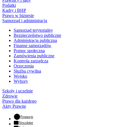
Prawnicy i sądy
Podatki
Kadry i BHP
Prawo w biznesie
Samorząd i administracja
Samorząd terytorialny
Bezpieczeństwo publiczne
Administracja publiczna
Finanse samorządów
Pomoc społeczna
Zamówienia publiczne
Kontrola zarządcza
Orzeczenia
Służba cywilna
Wojsko
Wybory
Szkoły i uczelnie
Zdrowie
Prawo dla każdego
Akty Prawne
- otwiera się w nowej karcie
Promocje
Newsletter