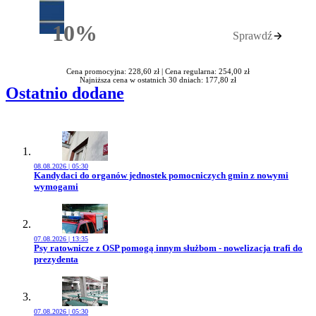
10%
Sprawdź
Rabatu
Cena promocyjna: 228,60 zł |
Cena regularna: 254,00 zł
Najniższa cena w ostatnich 30 dniach: 177,80 zł
Ostatnio dodane
08.08.2026 | 05:30
Przejdź do artykułu:
Kandydaci do organów jednostek pomocniczych gmin z nowymi
wymogami
07.08.2026 | 13:35
Przejdź do artykułu:
Psy ratownicze z OSP pomogą innym służbom - nowelizacja trafi do
prezydenta
07.08.2026 | 05:30