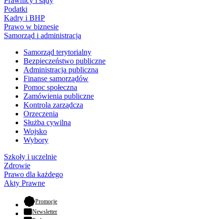
Prawnicy i sądy
Podatki
Kadry i BHP
Prawo w biznesie
Samorząd i administracja
Samorząd terytorialny
Bezpieczeństwo publiczne
Administracja publiczna
Finanse samorządów
Pomoc społeczna
Zamówienia publiczne
Kontrola zarządcza
Orzeczenia
Służba cywilna
Wojsko
Wybory
Szkoły i uczelnie
Zdrowie
Prawo dla każdego
Akty Prawne
- otwiera się w nowej karcie
Promocje
Newsletter