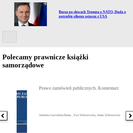
Przejdź do artykułu:
Burza po słowach Trumpa o NATO, Duda o
potrzebie silnego sojuszu z USA
Kolejny slide
Polecamy prawnicze książki
samorządowe
Przejdź do: Prawo zamówień publicznych. Komentarz, Andrzela G
Prawo zamówień publicznych. Komentarz
Andrzela Gawrońska-Baran , Ewa Wiktorowska, Adam Wiktorowski
Poprzednia książka
N