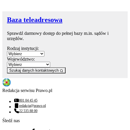
Baza teleadresowa
Sprawdź darmowy dostęp do pełnej bazy m.in. sądów i
urzędów.
Rodzaj instytucji:
Województwo:
Szukaj danych kontaktowych
Redakcja serwisu Prawo.pl
801 04 45 45
Numer telefonu:
redakcja@prawo.pl
Adres email:
22 535 88 00
Numer telefonu:
Śledź nas