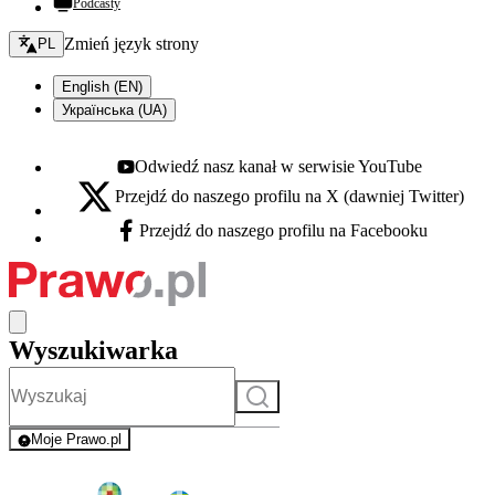
Podcasty
Zmień język - bieżący:
Zmień język strony
PL
English (EN)
Українська (UA)
Odwiedź nasz kanał w serwisie YouTube
Youtube - otwiera się w nowej karcie
Przejdź do naszego profilu na X (dawniej Twitter)
X - otwiera się w nowej karcie
Przejdź do naszego profilu na Facebooku
Facebook - otwiera się w nowej karcie
Wyszukiwarka
Szukaj
Moje Prawo.pl
- rejestracja i logowanie do serwisu