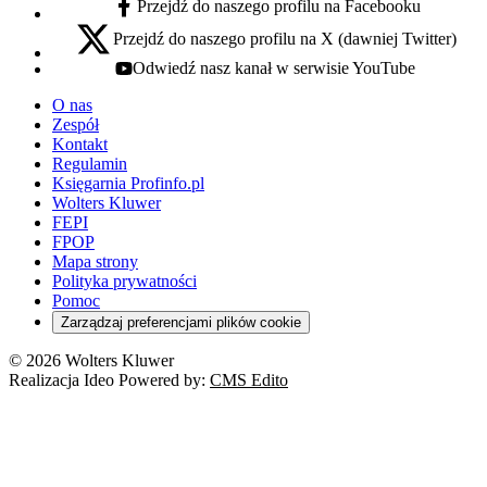
Przejdź do naszego profilu na Facebooku
facebook - otwiera się w nowej karcie
Przejdź do naszego profilu na X (dawniej Twitter)
x - otwiera się w nowej karcie
Odwiedź nasz kanał w serwisie YouTube
youtube - otwiera się w nowej karcie
O nas
Zespół
Kontakt
Regulamin
Księgarnia Profinfo.pl
Wolters Kluwer
FEPI
FPOP
Mapa strony
Polityka prywatności
Pomoc
Zarządzaj preferencjami plików cookie
© 2026 Wolters Kluwer
Realizacja Ideo Powered by:
CMS Edito