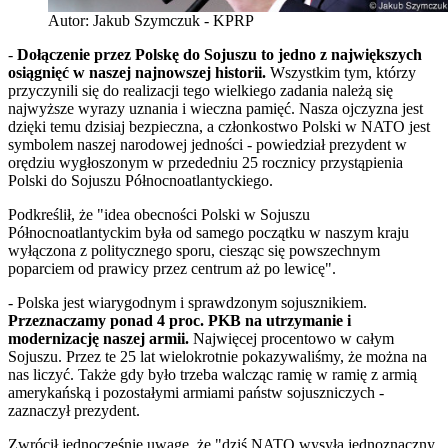
Autor: Jakub Szymczuk - KPRP
-
Dołączenie przez Polskę do Sojuszu to jedno z największych
osiągnięć w naszej najnowszej historii.
Wszystkim tym, którzy
przyczynili się do realizacji tego wielkiego zadania należą się
najwyższe wyrazy uznania i wieczna pamięć. Nasza ojczyzna jest
dzięki temu dzisiaj bezpieczna, a członkostwo Polski w NATO jest
symbolem naszej narodowej jedności - powiedział prezydent w
orędziu wygłoszonym w przededniu 25 rocznicy przystąpienia
Polski do Sojuszu Północnoatlantyckiego.
Podkreślił, że "idea obecności Polski w Sojuszu
Północnoatlantyckim była od samego początku w naszym kraju
wyłączona z politycznego sporu, ciesząc się powszechnym
poparciem od prawicy przez centrum aż po lewicę".
- Polska jest wiarygodnym i sprawdzonym sojusznikiem.
Przeznaczamy ponad 4 proc. PKB na utrzymanie i
modernizację naszej armii.
Najwięcej procentowo w całym
Sojuszu. Przez te 25 lat wielokrotnie pokazywaliśmy, że można na
nas liczyć. Także gdy było trzeba walcząc ramię w ramię z armią
amerykańską i pozostałymi armiami państw sojuszniczych -
zaznaczył prezydent.
Zwrócił jednocześnie uwagę, że "dziś NATO wysyła jednoznaczny