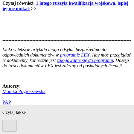
Czytaj również:
1 lutego ruszyła kwalifikacja wojskowa, lepiej
jej nie unikać
>>
--------------------------------------------------------------------------------------
--------------------------------------------------------
Linki w tekście artykułu mogą odsyłać bezpośrednio do
odpowiednich dokumentów w
programie LEX
. Aby móc przeglądać
te dokumenty, konieczne jest
zalogowanie się do programu
. Dostęp
do treści dokumentów LEX jest zależny od posiadanych licencji.
Autorzy:
Monika Pogroszewska
PAP
Czytaj także
Poprzedni slide