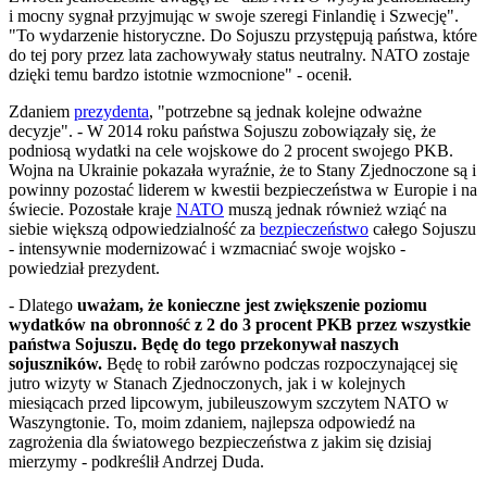
i mocny sygnał przyjmując w swoje szeregi Finlandię i Szwecję".
"To wydarzenie historyczne. Do Sojuszu przystępują państwa, które
do tej pory przez lata zachowywały status neutralny. NATO zostaje
dzięki temu bardzo istotnie wzmocnione" - ocenił.
Zdaniem
prezydenta
, "potrzebne są jednak kolejne odważne
decyzje". - W 2014 roku państwa Sojuszu zobowiązały się, że
podniosą wydatki na cele wojskowe do 2 procent swojego PKB.
Wojna na Ukrainie pokazała wyraźnie, że to Stany Zjednoczone są i
powinny pozostać liderem w kwestii bezpieczeństwa w Europie i na
świecie. Pozostałe kraje
NATO
muszą jednak również wziąć na
siebie większą odpowiedzialność za
bezpieczeństwo
całego Sojuszu
- intensywnie modernizować i wzmacniać swoje wojsko -
powiedział prezydent.
- Dlatego
uważam, że konieczne jest zwiększenie poziomu
wydatków na obronność z 2 do 3 procent PKB przez wszystkie
państwa Sojuszu. Będę do tego przekonywał naszych
sojuszników.
Będę to robił zarówno podczas rozpoczynającej się
jutro wizyty w Stanach Zjednoczonych, jak i w kolejnych
miesiącach przed lipcowym, jubileuszowym szczytem NATO w
Waszyngtonie. To, moim zdaniem, najlepsza odpowiedź na
zagrożenia dla światowego bezpieczeństwa z jakim się dzisiaj
mierzymy - podkreślił Andrzej Duda.