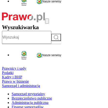
Nasze serwisy
Wyszukiwarka
Szukaj
Nasze serwisy
Prawnicy i sądy
Podatki
Kadry i BHP
Prawo w biznesie
Samorząd i administracja
Samorząd terytorialny
Bezpieczeństwo publiczne
Administracja publiczna
Finanse samorządów