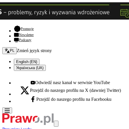
- otwiera się w nowej karcie
Promocje
Newsletter
Podcasty
Zmień język - bieżący:
Zmień język strony
PL
English (EN)
Українська (UA)
Odwiedź nasz kanał w serwisie YouTube
Youtube - otwiera się w nowej karcie
Przejdź do naszego profilu na X (dawniej Twitter)
X - otwiera się w nowej karcie
Przejdź do naszego profilu na Facebooku
Facebook - otwiera się w nowej karcie