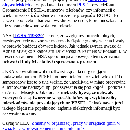
obywatelskich
chcą podawania numeru
PESEL
czy telefonu.
Gromadzenie PESEL-i, numerów telefonów, czy informacji o
wieku mieszkańców stanowi naruszenie przepisów RODO. To
także niepotrzebna bariera i wykluczenie osób, które mieszkają, a
nie są zameldowane w danym mieście.
NSA (
I GSK 1193/20
) uchylił, ze względów proceduralnych,
rozstrzygnięcie nadzorcze wojewody śląskiego dotyczące uchwały
w sprawie budżetu obywatelskiego. Jak jednak zwraca uwagę dr
Adrian Misiejko z kancelarii Dr Ziemski & Partners w Poznaniu, w
treści uzasadnienia NSA sporo miejsca poświęcił temu, że
sama
uchwała Rady Miasta była sprzeczna z prawem
.
- NSA zakwestionował możliwość żądania od głosujących
podawania numeru PESEL, numeru telefonu oraz ich wieku. Dla
samorządów jest to o tyle ważne, że umożliwia w miarę precyzyjne
eliminowanie nadużyć, np. podszywania się pod kogoś – podkreśla
dr Adrian Misiejko. Jak dodaje,
niekiedy bywa, że uchwały
rzeczywiście są tworzone w sposób, który np. wykluczałby
mieszkańców nie posiadających nr PESEL
. Jednak nawet jeżeli
takiego błędu nie popełniono, żądanie niektórych informacji być
zakwestionowane.
Czytaj w LEX:
Zmiany w organizacji pracy w urzędach gmin w
związku z wprowadzeniem stanu epidemii >