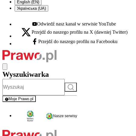
English (EN)
Українська (UA)
Odwiedź nasz kanał w serwisie YouTube
Youtube - otwiera się w nowej karcie
Przejdź do naszego profilu na X (dawniej Twitter)
X - otwiera się w nowej karcie
Przejdź do naszego profilu na Facebooku
Facebook - otwiera się w nowej karcie
Wyszukiwarka
Szukaj
Moje Prawo.pl
- rejestracja i logowanie do serwisu
Nasze serwisy