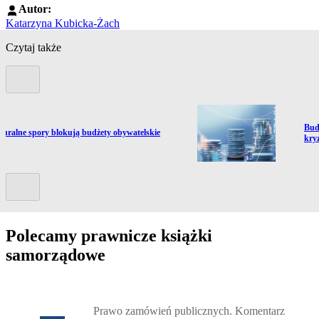
Autor:
Katarzyna Kubicka-Żach
Czytaj także
Poprzedni slide
Prze
Bud
ź do artykułu:
duralne spory blokują budżety obywatelskie
kry
Kolejny slide
Polecamy prawnicze książki
samorządowe
Przejdź do: Prawo zamówień publicznych. Komentarz, Andrzela G
Prawo zamówień publicznych. Komentarz