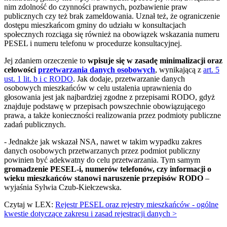
nim zdolność do czynności prawnych, pozbawienie praw
publicznych czy też brak zameldowania. Uznał też, że ograniczenie
dostępu mieszkańcom gminy do udziału w konsultacjach
społecznych rozciąga się również na obowiązek wskazania numeru
PESEL i numeru telefonu w procedurze konsultacyjnej.
Jej zdaniem orzeczenie to
wpisuje się w zasadę minimalizacji oraz
celowości
przetwarzania danych osobowych
, wynikającą z
art. 5
ust. 1 lit. b i c RODO
. Jak dodaje, przetwarzanie danych
osobowych mieszkańców w celu ustalenia uprawnienia do
głosowania jest jak najbardziej zgodne z przepisami RODO, gdyż
znajduje podstawę w przepisach powszechnie obowiązującego
prawa, a także konieczności realizowania przez podmioty publiczne
zadań publicznych.
- Jednakże jak wskazał NSA, nawet w takim wypadku zakres
danych osobowych przetwarzanych przez podmiot publiczny
powinien być adekwatny do celu przetwarzania. Tym samym
gromadzenie PESEL-i, numerów telefonów, czy informacji o
wieku mieszkańców stanowi naruszenie przepisów RODO
–
wyjaśnia Sylwia Czub-Kiełczewska.
Czytaj w LEX:
Rejestr PESEL oraz rejestry mieszkańców - ogólne
kwestie dotyczące zakresu i zasad rejestracji danych >