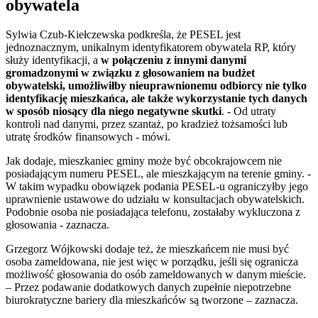
obywatela
Sylwia Czub-Kiełczewska podkreśla, że PESEL jest
jednoznacznym, unikalnym identyfikatorem obywatela RP, który
służy identyfikacji, a
w połączeniu z innymi danymi
gromadzonymi w związku z głosowaniem na budżet
obywatelski, umożliwiłby nieuprawnionemu odbiorcy nie tylko
identyfikację mieszkańca, ale także wykorzystanie tych danych
w sposób niosący dla niego negatywne skutki
. - Od utraty
kontroli nad danymi, przez szantaż, po kradzież tożsamości lub
utratę środków finansowych - mówi.
Jak dodaje, mieszkaniec gminy może być obcokrajowcem nie
posiadającym numeru PESEL, ale mieszkającym na terenie gminy. -
W takim wypadku obowiązek podania PESEL-u ograniczyłby jego
uprawnienie ustawowe do udziału w konsultacjach obywatelskich.
Podobnie osoba nie posiadająca telefonu, zostałaby wykluczona z
głosowania - zaznacza.
Grzegorz Wójkowski dodaje też, że mieszkańcem nie musi być
osoba zameldowana, nie jest więc w porządku, jeśli się ogranicza
możliwość głosowania do osób zameldowanych w danym mieście.
– Przez podawanie dodatkowych danych zupełnie niepotrzebne
biurokratyczne bariery dla mieszkańców są tworzone – zaznacza.