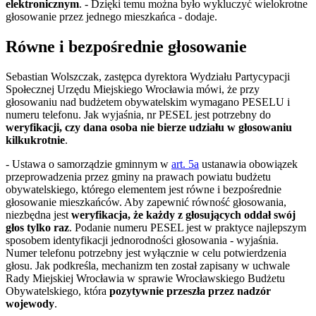
elektronicznym
.
- Dzięki temu można było wykluczyć wielokrotne
głosowanie przez jednego mieszkańca - dodaje.
Równe i
bezpośrednie głosowanie
Sebastian Wolszczak, zastępca dyrektora Wydziału Partycypacji
Społecznej Urzędu Miejskiego Wrocławia mówi, że przy
głosowaniu nad budżetem obywatelskim wymagano PESELU i
numeru telefonu. Jak wyjaśnia, nr PESEL jest potrzebny do
weryfikacji, czy dana osoba nie bierze udziału w głosowaniu
kilkukrotnie
.
- Ustawa o samorządzie gminnym w
art. 5a
ustanawia obowiązek
przeprowadzenia przez gminy na prawach powiatu budżetu
obywatelskiego, którego elementem jest równe i bezpośrednie
głosowanie mieszkańców. Aby zapewnić równość głosowania,
niezbędna jest
weryfikacja, że każdy z głosujących oddał swój
głos tylko raz
. Podanie numeru PESEL jest w praktyce najlepszym
sposobem identyfikacji jednorodności głosowania - wyjaśnia.
Numer telefonu potrzebny jest wyłącznie w celu potwierdzenia
głosu. Jak podkreśla, mechanizm ten został zapisany w uchwale
Rady Miejskiej Wrocławia w sprawie Wrocławskiego Budżetu
Obywatelskiego, która
pozytywnie przeszła przez nadzór
wojewody
.