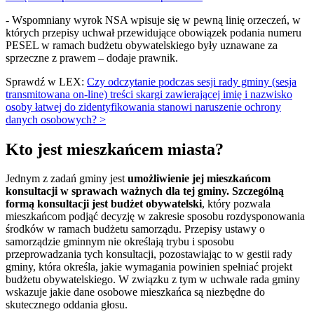
- Wspomniany wyrok NSA wpisuje się w pewną linię orzeczeń, w
których przepisy uchwał przewidujące obowiązek podania numeru
PESEL w ramach budżetu obywatelskiego były uznawane za
sprzeczne z prawem – dodaje prawnik.
Sprawdź w LEX:
Czy odczytanie podczas sesji rady gminy (sesja
transmitowana on-line) treści skargi zawierającej imię i nazwisko
osoby łatwej do zidentyfikowania stanowi naruszenie ochrony
danych osobowych? >
Kto jest mieszkańcem miasta?
Jednym z zadań gminy jest
umożliwienie jej mieszkańcom
konsultacji w sprawach ważnych dla tej gminy. Szczególną
formą konsultacji jest budżet obywatelski
, który pozwala
mieszkańcom podjąć decyzję w zakresie sposobu rozdysponowania
środków w ramach budżetu samorządu. Przepisy ustawy o
samorządzie gminnym nie określają trybu i sposobu
przeprowadzania tych konsultacji, pozostawiając to w gestii rady
gminy, która określa, jakie wymagania powinien spełniać projekt
budżetu obywatelskiego. W związku z tym w uchwale rada gminy
wskazuje jakie dane osobowe mieszkańca są niezbędne do
skutecznego oddania głosu.