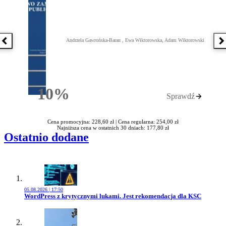
Andrzela Gawrońska-Baran , Ewa Wiktorowska, Adam Wiktorowski
Poprzednia książka
N
10%
Sprawdź
Rabatu
Cena promocyjna: 228,60 zł |
Cena regularna: 254,00 zł
Najniższa cena w ostatnich 30 dniach: 177,80 zł
Ostatnio dodane
05.08.2026 | 17:50
Przejdź do artykułu:
WordPress z krytycznymi lukami. Jest rekomendacja dla KSC