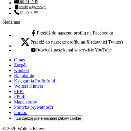
801 04 45 45
Numer telefonu:
redakcja@prawo.pl
Adres email:
22 535 88 00
Numer telefonu:
Śledź nas
Przejdź do naszego profilu na Facebooku
facebook - otwiera się w nowej karcie
Przejdź do naszego profilu na X (dawniej Twitter)
x - otwiera się w nowej karcie
Odwiedź nasz kanał w serwisie YouTube
youtube - otwiera się w nowej karcie
O nas
Zespół
Kontakt
Regulamin
Księgarnia Profinfo.pl
Wolters Kluwer
FEPI
FPOP
Mapa strony
Polityka prywatności
Pomoc
Zarządzaj preferencjami plików cookie
© 2026 Wolters Kluwer