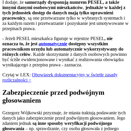
I dodaje, że
samorządy dysponują numrem PESEL, a także
innymi danymi osobowymi mieszkańców
,
jednakże w każdej z
tych jednostek dostęp do danych mają tylko uprawnieni
pracownicy
, są one przetwarzane tylko w wybranych systemach i
za każdym razem i przetwarzanie i pozyskanie jest umotywowane w
przepisach prawa.
- Jeżeli PESEL mieszkańca figuruje w rejestrze PESEL
, nie
oznacza to, że jest
automatycznie
dostępny wszystkim
pracownikom urzędu lub automatycznie wykorzystywany do
różnych celów
. Każde skorzystanie z danych osobowych powinno
być ściśle ewidencjonowane i wynikać z realizowania obowiązku
wynikającego z przepisu prawa - zaznacza.
Czytaj w LEX:
Obowiązek dokumentacyjny w świetle zasady
rozliczalności >
Zabezpieczenie przed podwójnym
głosowaniem
Grzegorz Wójkowski przyznaje, że miasta traktują podawanie tych
danych jako zabezpieczenie przed podwójnym głosowaniem. Jego
zdaniem jednak
są inne sposoby weryfikacji podwójnego
głosowania
– np. sprawdzanie, czy osoba głosowała z jednego