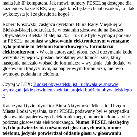
maila lub IP komputera. Jak mówi, numery PESEL są dostępne dla
każdego w bazie KRS, więc „jak ktoś będzie chciał oszukać, to i tak
wykorzysta je i zagłosuje za kogoś”.
Robert Kosowski, zastępca dyrektora Biura Rady Miejskiej w
Bielsku-Białej podkreśla, że w ostatnim głosowaniu na Budżet
Obywatelski Bielska-Białej na 2021 rok nie było wymogu podania
nr PESEL, natomiast
w głosowaniu elektronicznym wymagane
było podanie nr telefonu komórkowego w formularzu
elektronicznym
. - W celu autoryzacji głosu, czyli otrzymania kodu
weryfikacyjnego w postaci bezpłatnej wiadomości sms, który
następnie należało wpisać do formularza – wyjaśnia. Jak dodaje, w
głosowaniu tradycyjnym, na papierowym formularzu, nie było
wymogu podania nr telefonu.
Czytaj w LEX:
Budżet obywatelski jst - uchwała w sprawie
wymagań, jakie powinien spełniać projekt budżetu obywatelskiego
>
Katarzyna Dyzio, dyrektor Biura Aktywności Miejskiej Urzędu
Miasta Łodzi wyjaśnia, że nr PESEL podawany był w przypadku
głosowania papierowego i elektronicznego, numer telefonu - tylko
podczas głosowania elektronicznego.
Numer PESEL niezbędny
był do potwierdzenia tożsamości głosujących osób, numer
telefonu, jedynie potwierdzał
oddanie głosu w głosowaniu