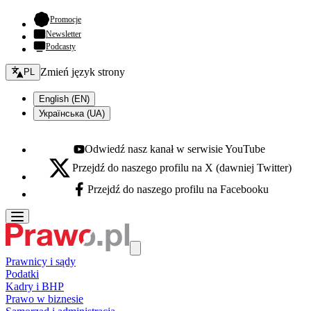
- otwiera się w nowej karcie
Promocje
Newsletter
Podcasty
Zmień język - bieżący:
Zmień język strony
PL
English (EN)
Українська (UA)
Odwiedź nasz kanał w serwisie YouTube
Youtube - otwiera się w nowej karcie
Przejdź do naszego profilu na X (dawniej Twitter)
X - otwiera się w nowej karcie
Przejdź do naszego profilu na Facebooku
Facebook - otwiera się w nowej karcie
Prawnicy i sądy
Podatki
Kadry i BHP
Prawo w biznesie