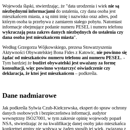
Wojewoda śląski, stwierdzając, że "data urodzenia i wiek
nie są
niezbędnymi informacjami
do ustalenia, czy dana osoba jest
mieszkańcem miasta, a są nimi imię i nazwisko oraz adres, pod
którym osoba ta przebywa z zamiarem stałego pobytu. Natomiast
informacje obejmujące podanie numeru PESEL i numeru telefonu
wykraczają poza zakres danych niezbędnych do ustalenia czy
dana osoba jest mieszkańcem miasta
".
Według Grzegorza Wójkowskiego, prezesa Stowarzyszenia
Aktywności Obywatelskiej Bona Fides z Katowic,
nie powinno się
żądać od mieszkańców numeru telefonu ani numeru PESEL
. -
Tym bardziej że
budżet obywatelski jest uważany za formę
konsultacji, więc powinno wystarczyć oświadczenie czy
deklaracja, że ktoś jest mieszkańcem
– podkreśla.
Dane nadmiarowe
Jak podkreśla Sylwia Czub-Kiełczewska, ekspert do spraw ochrony
danych osobowych i bezpieczeństwa informacji, audytor
wewnętrzny ISO27001, w tym zakresie opinię wojewody poparł
NSA, stwierdzając że na kwalifikację danej osoby jako mieszkańca
konkretnej gminy nie wpływa w żaden sposób jej wiek, związana z