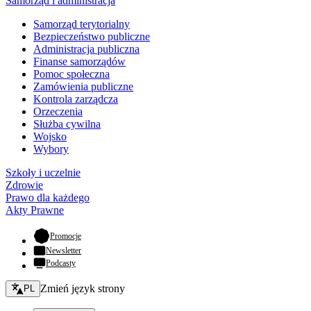
Samorząd i administracja
Samorząd terytorialny
Bezpieczeństwo publiczne
Administracja publiczna
Finanse samorządów
Pomoc społeczna
Zamówienia publiczne
Kontrola zarządcza
Orzeczenia
Służba cywilna
Wojsko
Wybory
Szkoły i uczelnie
Zdrowie
Prawo dla każdego
Akty Prawne
- otwiera się w nowej karcie
Promocje
Newsletter
Podcasty
Zmień język - bieżący:
Zmień język strony
PL