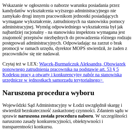
Wskazanie w ogłoszeniu o naborze warunku posiadania przez
kandydatów wykształcenia wyższego administracyjnego nie
zamykało drogi innym pracownikom jednostki posiadających
wymagane wykształcenie, zatrudnionych na stanowisku pomocy
administracyjnej. Wymóg odpowiedniego wykształcenia był jak
najbardziej racjonalny - na stanowisku inspektora wymagana jest
znajomość przepisów niezbędnych do prowadzenia różnego rodzaju
postępowań administracyjnych. Odpowiadając na zarzut o brak
promocji w ramach urzędu, dyrektor MOPS stwierdził, że żaden z
pracowników się nie nadawał.
Czytaj też w LEX:
Wiącek-Burmańczuk Aleksandra, Obowiązek
ponownego zatrudnienia pracownika na podstawie art. 53 § 5
Kodeksu pracy a otwarty i konkurencyjny nabór na stanowiska
urzędnicze w jednostkach samorządu terytorialnego>
Naruszona procedura wyboru
Wojewódzki Sąd Administracyjny w Łodzi uwzględnił skargę i
stwierdził bezskuteczność zaskarżonej czynności. Zdaniem sądu w
sprawie
naruszona została procedura naboru
. W szczególności
naruszono zasady konkurencyjności, obiektywności i
transparentności konkursu.