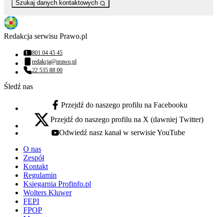
Szukaj danych kontaktowych
Redakcja serwisu Prawo.pl
801 04 45 45
Numer telefonu:
redakcja@prawo.pl
Adres email:
22 535 88 00
Numer telefonu:
Śledź nas
Przejdź do naszego profilu na Facebooku
facebook - otwiera się w nowej karcie
Przejdź do naszego profilu na X (dawniej Twitter)
x - otwiera się w nowej karcie
Odwiedź nasz kanał w serwisie YouTube
youtube - otwiera się w nowej karcie
O nas
Zespół
Kontakt
Regulamin
Księgarnia Profinfo.pl
Wolters Kluwer
FEPI
FPOP