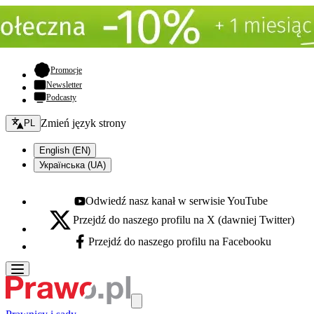
- otwiera się w nowej karcie
Promocje
Newsletter
Podcasty
Zmień język - bieżący:
Zmień język strony
PL
English (EN)
Українська (UA)
Odwiedź nasz kanał w serwisie YouTube
Youtube - otwiera się w nowej karcie
Przejdź do naszego profilu na X (dawniej Twitter)
X - otwiera się w nowej karcie
Przejdź do naszego profilu na Facebooku
Facebook - otwiera się w nowej karcie