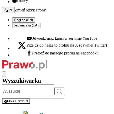
Podcasty
Zmień język - bieżący:
Zmień język strony
PL
English (EN)
Українська (UA)
Odwiedź nasz kanał w serwisie YouTube
Youtube - otwiera się w nowej karcie
Przejdź do naszego profilu na X (dawniej Twitter)
X - otwiera się w nowej karcie
Przejdź do naszego profilu na Facebooku
Facebook - otwiera się w nowej karcie
Wyszukiwarka
Szukaj
Moje Prawo.pl
- rejestracja i logowanie do serwisu