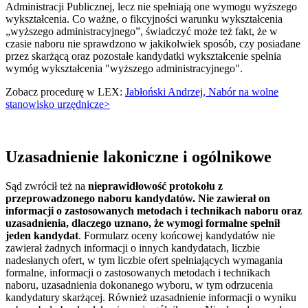
Administracji Publicznej, lecz nie spełniają one wymogu wyższego
wykształcenia. Co ważne, o fikcyjności warunku wykształcenia
„wyższego administracyjnego”, świadczyć może też fakt, że w
czasie naboru nie sprawdzono w jakikolwiek sposób, czy posiadane
przez skarżącą oraz pozostałe kandydatki wykształcenie spełnia
wymóg wykształcenia "wyższego administracyjnego".
Zobacz procedurę w LEX:
Jabłoński Andrzej, Nabór na wolne
stanowisko urzędnicze>
Uzasadnienie lakoniczne i ogólnikowe
Sąd zwrócił też na
nieprawidłowość protokołu z
przeprowadzonego naboru kandydatów. Nie zawierał on
informacji o zastosowanych metodach i technikach naboru oraz
uzasadnienia, dlaczego uznano, że wymogi formalne spełnił
jeden kandydat
. Formularz oceny końcowej kandydatów nie
zawierał żadnych informacji o innych kandydatach, liczbie
nadesłanych ofert, w tym liczbie ofert spełniających wymagania
formalne, informacji o zastosowanych metodach i technikach
naboru, uzasadnienia dokonanego wyboru, w tym odrzucenia
kandydatury skarżącej. Również uzasadnienie informacji o wyniku