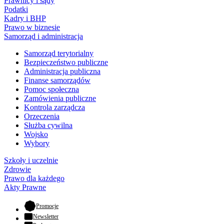
Prawnicy i sądy
Podatki
Kadry i BHP
Prawo w biznesie
Samorząd i administracja
Samorząd terytorialny
Bezpieczeństwo publiczne
Administracja publiczna
Finanse samorządów
Pomoc społeczna
Zamówienia publiczne
Kontrola zarządcza
Orzeczenia
Służba cywilna
Wojsko
Wybory
Szkoły i uczelnie
Zdrowie
Prawo dla każdego
Akty Prawne
- otwiera się w nowej karcie
Promocje
Newsletter