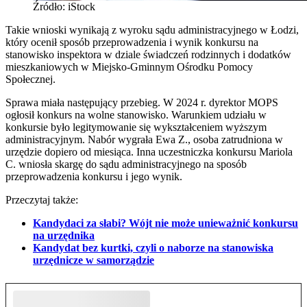
Źródło: iStock
Takie wnioski wynikają z wyroku sądu administracyjnego w Łodzi,
który ocenił sposób przeprowadzenia i wynik konkursu na
stanowisko inspektora w dziale świadczeń rodzinnych i dodatków
mieszkaniowych w Miejsko-Gminnym Ośrodku Pomocy
Społecznej.
Sprawa miała następujący przebieg. W 2024 r. dyrektor MOPS
ogłosił konkurs na wolne stanowisko. Warunkiem udziału w
konkursie było legitymowanie się wykształceniem wyższym
administracyjnym. Nabór wygrała Ewa Z., osoba zatrudniona w
urzędzie dopiero od miesiąca. Inna uczestniczka konkursu Mariola
C. wniosła skargę do sądu administracyjnego na sposób
przeprowadzenia konkursu i jego wynik.
Przeczytaj także:
Kandydaci za słabi? Wójt nie może unieważnić konkursu
na urzędnika
Kandydat bez kurtki, czyli o naborze na stanowiska
urzędnicze w samorządzie