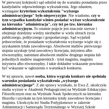
W pierwszej kolejności sąd odniósł się do warunku posiadania przez
kandydatów odpowiedniego wykształcenia. Jego zdaniem,
wymagane
kryterium wykształcenia "wyższego
administracyjnego" było nieprecyzyjne
. Nie wiadomo,
czy w
tym wypadku kandydat winien posiadać wyższe wykształcenie
na kierunku "administracja", czy też po tzw. kierunku
administracyjnym.
To ostatnie pojęcie jest znacznie szersze i
obejmuje dziedziny wiedzy niezbędne w wielu sferach życia
publicznego, politycznego i gospodarczego. Sąd wyjaśnił
jednocześnie, że posiadanie wykształcenia wyższego wiąże się z
uzyskaniem tytułu zawodowego. Absolwent studiów pierwszego
stopnia uzyskuje tytuł zawodowy licencjata, inżyniera albo
równorzędny, natomiast absolwent studiów drugiego stopnia lub
jednolitych studiów magisterskich - tytuł magistra, magistra
inżyniera albo równorzędny. I takie dokładne wskazanie powinno
być wskazane w ogłoszeniu o warunkach konkursu.
W tej sprawie, nawet
osoba, która wygrała konkurs nie spełniała
warunku posiadania wykształcenia „wyższego
administracyjnego”
. Z akt sprawy wynikało, że Ewa Z. ukończyła
studia wyższe w Akademii Pedagogicznej na Wydziale Edukacyjno-
Filozoficznym oraz na Wydziale Nauk Społecznych na kierunku
filozofia i uzyskała na tym kierunku tytuły zawodowe licencjata i
magistra. Ukończyła też Studia Podyplomowe w zakresie
Administracji i Samorządu Terytorialnego w Wyższej Szkole