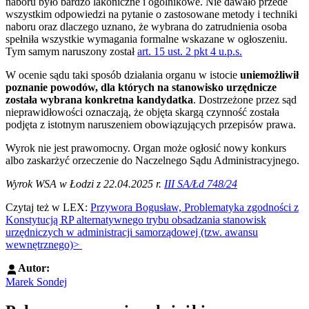
naboru było bardzo lakoniczne i ogólnikowe. Nie dawało przede
wszystkim odpowiedzi na pytanie o zastosowane metody i techniki
naboru oraz dlaczego uznano, że wybrana do zatrudnienia osoba
spełniła wszystkie wymagania formalne wskazane w ogłoszeniu.
Tym samym naruszony został
art. 15 ust. 2 pkt 4 u.p.s.
W ocenie sądu taki sposób działania organu w istocie
uniemożliwił
poznanie powodów, dla których na stanowisko urzędnicze
została wybrana konkretna kandydatka
. Dostrzeżone przez sąd
nieprawidłowości oznaczają, że objęta skargą czynność została
podjęta z istotnym naruszeniem obowiązujących przepisów prawa.
Wyrok nie jest prawomocny. Organ może ogłosić nowy konkurs
albo zaskarżyć orzeczenie do Naczelnego Sądu Administracyjnego.
Wyrok WSA w Łodzi z 22.04.2025 r.
III SA/Łd 748/24
Czytaj też w LEX:
Przywora Bogusław, Problematyka zgodności z
Konstytucją RP alternatywnego trybu obsadzania stanowisk
urzędniczych w administracji samorządowej (tzw. awansu
wewnętrznego)>
Autor:
Marek Sondej