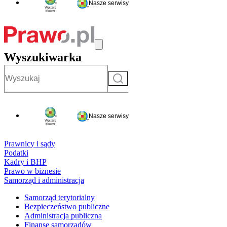
Nasze serwisy
Wyszukiwarka
Szukaj
Nasze serwisy
Prawnicy i sądy
Podatki
Kadry i BHP
Prawo w biznesie
Samorząd i administracja
Samorząd terytorialny
Bezpieczeństwo publiczne
Administracja publiczna
Finanse samorządów