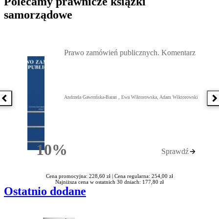
Polecamy prawnicze książki
samorządowe
Przejdź do: Prawo zamówień publicznych. Komentarz, Andrzela G
Prawo zamówień publicznych. Komentarz
Andrzela Gawrońska-Baran , Ewa Wiktorowska, Adam Wiktorowski
Poprzednia książka
N
10%
Sprawdź
Rabatu
Cena promocyjna: 228,60 zł |
Cena regularna: 254,00 zł
Najniższa cena w ostatnich 30 dniach: 177,80 zł
Ostatnio dodane