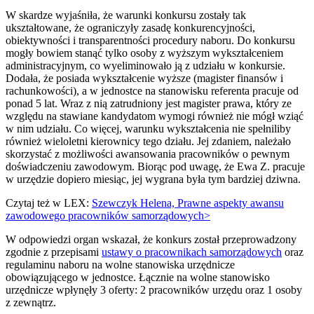
W skardze wyjaśniła, że warunki konkursu zostały tak
ukształtowane, że ograniczyły zasadę konkurencyjności,
obiektywności i transparentności procedury naboru. Do konkursu
mogły bowiem stanąć tylko osoby z wyższym wykształceniem
administracyjnym, co wyeliminowało ją z udziału w konkursie.
Dodała, że posiada wykształcenie wyższe (magister finansów i
rachunkowości), a w jednostce na stanowisku referenta pracuje od
ponad 5 lat. Wraz z nią zatrudniony jest magister prawa, który ze
względu na stawiane kandydatom wymogi również nie mógł wziąć
w nim udziału. Co więcej, warunku wykształcenia nie spełniliby
również wieloletni kierownicy tego działu. Jej zdaniem, należało
skorzystać z możliwości awansowania pracowników o pewnym
doświadczeniu zawodowym. Biorąc pod uwagę, że Ewa Z. pracuje
w urzędzie dopiero miesiąc, jej wygrana była tym bardziej dziwna.
Czytaj też w LEX:
Szewczyk Helena, Prawne aspekty awansu
zawodowego pracowników samorządowych>
W odpowiedzi organ wskazał, że konkurs został przeprowadzony
zgodnie z przepisami
ustawy o pracownikach samorządowych
oraz
regulaminu naboru na wolne stanowiska urzędnicze
obowiązującego w jednostce. Łącznie na wolne stanowisko
urzędnicze wpłynęły 3 oferty: 2 pracowników urzędu oraz 1 osoby
z zewnątrz.