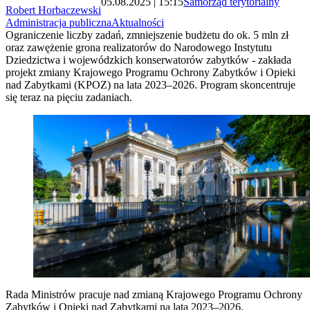
05.08.2025 | 15:15
Samorząd terytorialny
Robert Horbaczewski
Administracja publiczna
Aktualności
Ograniczenie liczby zadań, zmniejszenie budżetu do ok. 5 mln zł
oraz zawężenie grona realizatorów do Narodowego Instytutu
Dziedzictwa i wojewódzkich konserwatorów zabytków - zakłada
projekt zmiany Krajowego Programu Ochrony Zabytków i Opieki
nad Zabytkami (KPOZ) na lata 2023–2026. Program skoncentruje
się teraz na pięciu zadaniach.
Rada Ministrów pracuje nad zmianą Krajowego Programu Ochrony
Zabytków i Opieki nad Zabytkami na lata 2023–2026.