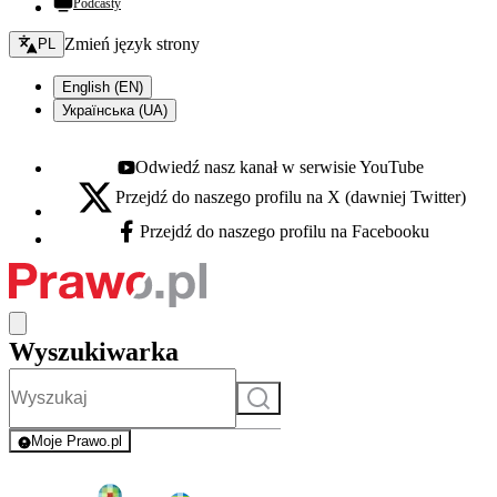
Podcasty
Zmień język - bieżący:
Zmień język strony
PL
English (EN)
Українська (UA)
Odwiedź nasz kanał w serwisie YouTube
Youtube - otwiera się w nowej karcie
Przejdź do naszego profilu na X (dawniej Twitter)
X - otwiera się w nowej karcie
Przejdź do naszego profilu na Facebooku
Facebook - otwiera się w nowej karcie
Wyszukiwarka
Szukaj
Moje Prawo.pl
- rejestracja i logowanie do serwisu