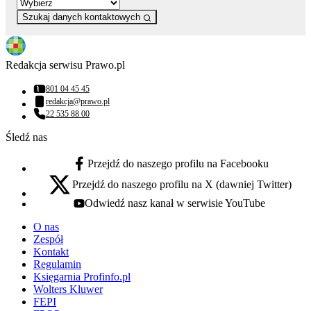
Szukaj danych kontaktowych
Redakcja serwisu Prawo.pl
801 04 45 45
Numer telefonu:
redakcja@prawo.pl
Adres email:
22 535 88 00
Numer telefonu:
Śledź nas
Przejdź do naszego profilu na Facebooku
facebook - otwiera się w nowej karcie
Przejdź do naszego profilu na X (dawniej Twitter)
x - otwiera się w nowej karcie
Odwiedź nasz kanał w serwisie YouTube
youtube - otwiera się w nowej karcie
O nas
Zespół
Kontakt
Regulamin
Księgarnia Profinfo.pl
Wolters Kluwer
FEPI