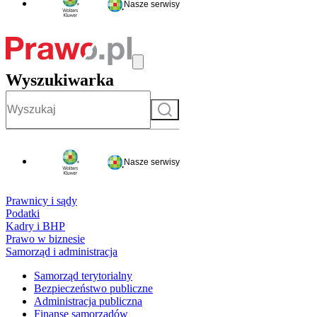
Nasze serwisy
Wyszukiwarka
Szukaj
Nasze serwisy
Prawnicy i sądy
Podatki
Kadry i BHP
Prawo w biznesie
Samorząd i administracja
Samorząd terytorialny
Bezpieczeństwo publiczne
Administracja publiczna
Finanse samorządów