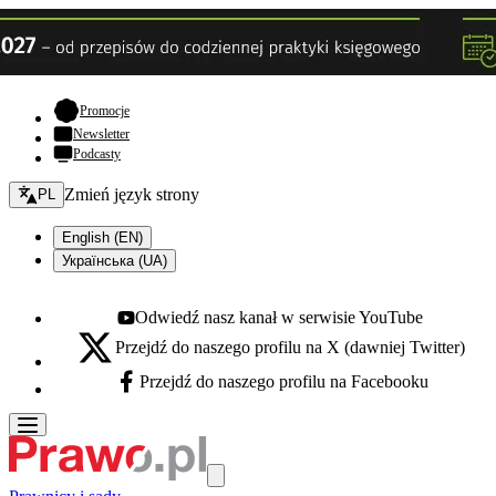
- otwiera się w nowej karcie
Promocje
Newsletter
Podcasty
Zmień język - bieżący:
Zmień język strony
PL
English (EN)
Українська (UA)
Odwiedź nasz kanał w serwisie YouTube
Youtube - otwiera się w nowej karcie
Przejdź do naszego profilu na X (dawniej Twitter)
X - otwiera się w nowej karcie
Przejdź do naszego profilu na Facebooku
Facebook - otwiera się w nowej karcie