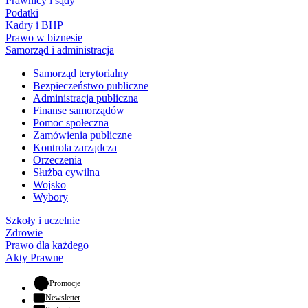
Prawnicy i sądy
Podatki
Kadry i BHP
Prawo w biznesie
Samorząd i administracja
Samorząd terytorialny
Bezpieczeństwo publiczne
Administracja publiczna
Finanse samorządów
Pomoc społeczna
Zamówienia publiczne
Kontrola zarządcza
Orzeczenia
Służba cywilna
Wojsko
Wybory
Szkoły i uczelnie
Zdrowie
Prawo dla każdego
Akty Prawne
- otwiera się w nowej karcie
Promocje
Newsletter