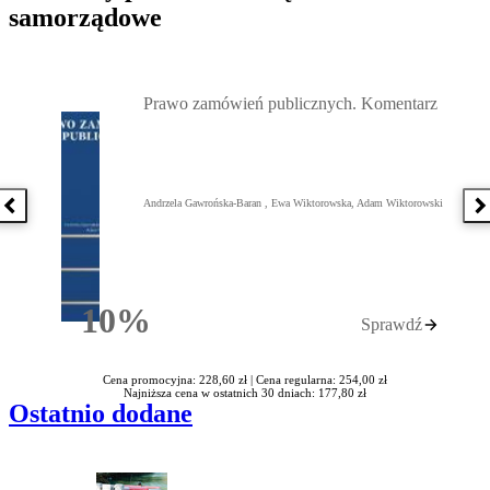
samorządowe
Przejdź do: Prawo zamówień publicznych. Komentarz, Andrzela G
Prawo zamówień publicznych. Komentarz
Andrzela Gawrońska-Baran , Ewa Wiktorowska, Adam Wiktorowski
Poprzednia książka
N
10%
Sprawdź
Rabatu
Cena promocyjna: 228,60 zł |
Cena regularna: 254,00 zł
Najniższa cena w ostatnich 30 dniach: 177,80 zł
Ostatnio dodane