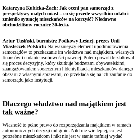
Katarzyna Kubicka-Żach: Jak oceni pan samorząd z
perspektywy małych miast – co się przede wszystkim udało i
zmieniło sytuację mieszkańców na korzyść? Niedawno
obchodziliśmy rocznicę 30-lecia.
Artur Tusiński, burmistrz Podkowy Leśnej, prezes Unii
Miasteczek Polskich:
Najważniejszy element upodmiotowienia
samorządów to przekazanie im władztwa nad majątkiem, własnych
finansów i nadanie osobowości prawnej. Potem powoli kształtował
się proces decyzyjny, który skutkuje budżetami obywatelskimi,
zaangażowaniem społecznym i identyfikacją mieszkańców danego
obszaru z własnymi sprawami, co przekłada się na ich zaufanie do
samorządu jako instytucji.
Dlaczego władztwo nad majątkiem jest
tak ważne?
Własność to pełne prawo do rozporządzania majątkiem w ramach
autonomicznych decyzji rad gmin. Nikt nie wie lepiej, co jest
potrzebne mieszkańcom i nikt nie jest w stanie trafniej wydać