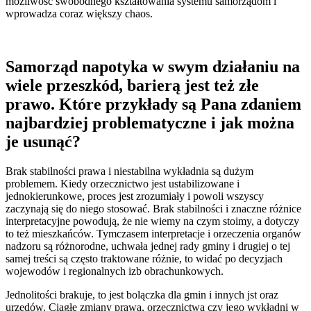
możliwość swobodnego kształtowania systemu samorządom i
wprowadza coraz większy chaos.
Samorząd napotyka w swym działaniu na
wiele przeszkód, barierą jest też złe
prawo. Które przykłady są Pana zdaniem
najbardziej problematyczne i jak można
je usunąć?
Brak stabilności prawa i niestabilna wykładnia są dużym
problemem. Kiedy orzecznictwo jest ustabilizowane i
jednokierunkowe, proces jest zrozumiały i powoli wszyscy
zaczynają się do niego stosować. Brak stabilności i znaczne różnice
interpretacyjne powodują, że nie wiemy na czym stoimy, a dotyczy
to też mieszkańców. Tymczasem interpretacje i orzeczenia organów
nadzoru są różnorodne, uchwała jednej rady gminy i drugiej o tej
samej treści są często traktowane różnie, to widać po decyzjach
wojewodów i regionalnych izb obrachunkowych.
Jednolitości brakuje, to jest bolączka dla gmin i innych jst oraz
urzędów. Ciągłe zmiany prawa, orzecznictwa czy jego wykładni w