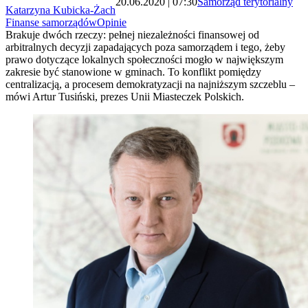
20.06.2020 | 07:30
Samorząd terytorialny
Katarzyna Kubicka-Żach
Finanse samorządów
Opinie
Brakuje dwóch rzeczy: pełnej niezależności finansowej od
arbitralnych decyzji zapadających poza samorządem i tego, żeby
prawo dotyczące lokalnych społeczności mogło w największym
zakresie być stanowione w gminach. To konflikt pomiędzy
centralizacją, a procesem demokratyzacji na najniższym szczeblu –
mówi Artur Tusiński, prezes Unii Miasteczek Polskich.