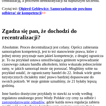
centralizacją, a procesem demokratyzacji na najniższym szczeblu.
Czytaj też:
Olgierd Geblewicz: Samorządom nie powinno
odbierać się kompetencji
>>
Zgadza się pan, że dochodzi do
recentralizacji?
Absolutnie. Proces decentralizacji jest cofany. Oprócz zabierania
samorządom kompetencji, jest to też stanowienie prawa, które z
jednej strony przyznaje nam jakieś kompetencje, z drugiej ogranicza
je. To na przykład ustawa umożliwiająca gminom wprowadzanie
czasowego zakazu handlu alkoholem, która wskazała jednocześnie
ramy, w jakich samorząd może się poruszać. Mogliśmy sobie na
przykład ustalić, że ograniczamy handel do 22. Jednak wiele gmin
turystycznych chciałoby mieć prawo bardziej dopasowane do
swoich potrzeb. W moje gminie uznaliśmy, że 21 byłaby lepszą
godziną.
Inne bardzo drastyczne przykłady to stawki za wodę według
regulatora ustalonego przez Wody Polskie czy ceny za odbiór i
zagospodarowanie odpadów
, gdzie każda nowa regulacja zabiera