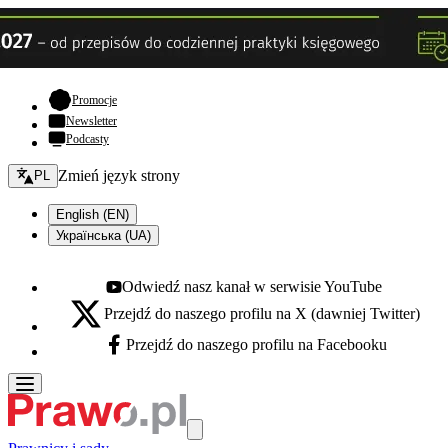
- otwiera się w nowej karcie
Promocje
Newsletter
Podcasty
Zmień język - bieżący:
Zmień język strony
PL
English (EN)
Українська (UA)
Odwiedź nasz kanał w serwisie YouTube
Youtube - otwiera się w nowej karcie
Przejdź do naszego profilu na X (dawniej Twitter)
X - otwiera się w nowej karcie
Przejdź do naszego profilu na Facebooku
Facebook - otwiera się w nowej karcie