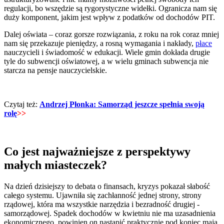
regulacji, bo wszędzie są rygorystyczne widełki. Ogranicza nam się
duży komponent, jakim jest wpływ z podatków od dochodów PIT.
Dalej oświata – coraz gorsze rozwiązania, z roku na rok coraz mniej
nam się przekazuje pieniędzy, a rosną wymagania i nakłady,
płace
nauczycieli i świadomość w edukacji. Wiele gmin dokłada drugie
tyle do subwencji oświatowej, a w wielu gminach subwencja nie
starcza na pensje nauczycielskie.
Czytaj też:
Andrzej Płonka: Samorząd jeszcze spełnia swoją
rolę
>>
Co jest najważniejsze z perspektywy
małych miasteczek?
Na dzień dzisiejszy to debata o finansach, kryzys pokazał słabość
całego systemu. Ujawniła się zachłanność jednej strony, strony
rządowej, która ma wszystkie narzędzia i bezradność drugiej -
samorządowej. Spadek dochodów w kwietniu nie ma uzasadnienia
ekonomicznego, powinien on nastąpić praktycznie pod koniec maja,