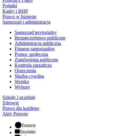
Prawnicy i sądy
Podatki
Kadry i BHP
Prawo w biznesie
Samorząd i administracja
Samorząd terytorialny
Bezpieczeństwo publiczne
Administracja publiczna
Finanse samorządów
Pomoc społeczna
Zamówienia publiczne
Kontrola zarządcza
Orzeczenia
Służba cywilna
Wojsko
Wybory
Szkoły i uczelnie
Zdrowie
Prawo dla każdego
Akty Prawne
- otwiera się w nowej karcie
Promocje
Newsletter