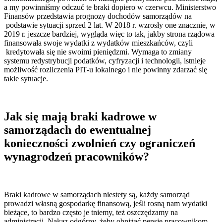
a my powinniśmy odczuć te braki dopiero w czerwcu. Ministerstwo
Finansów przedstawia prognozy dochodów samorządów na
podstawie sytuacji sprzed 2 lat. W 2018 r. wzrosły one znacznie, w
2019 r. jeszcze bardziej, wygląda więc to tak, jakby strona rządowa
finansowała swoje wydatki z wydatków mieszkańców, czyli
kredytowała się nie swoimi pieniędzmi. Wymaga to zmiany
systemu redystrybucji podatków, cyfryzacji i technologii, istnieje
możliwość rozliczenia PIT-u lokalnego i nie powinny zdarzać się
takie sytuacje.
Jak się mają braki kadrowe w
samorządach do ewentualnej
konieczności zwolnień czy ograniczeń
wynagrodzeń pracowników?
Braki kadrowe w samorządach niestety są, każdy samorząd
prowadzi własną gospodarkę finansową, jeśli rosną nam wydatki
bieżące, to bardzo często je tniemy, też oszczędzamy na
administracji. Nakaz odgórny, żeby obniżać pensje pracownikom,