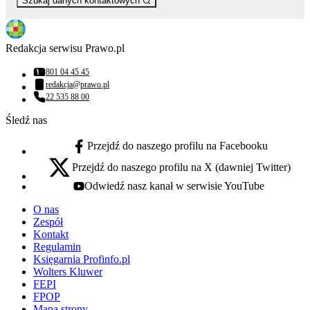
Szukaj danych kontaktowych
Redakcja serwisu Prawo.pl
801 04 45 45
Numer telefonu:
redakcja@prawo.pl
Adres email:
22 535 88 00
Numer telefonu:
Śledź nas
Przejdź do naszego profilu na Facebooku
facebook - otwiera się w nowej karcie
Przejdź do naszego profilu na X (dawniej Twitter)
x - otwiera się w nowej karcie
Odwiedź nasz kanał w serwisie YouTube
youtube - otwiera się w nowej karcie
O nas
Zespół
Kontakt
Regulamin
Księgarnia Profinfo.pl
Wolters Kluwer
FEPI
FPOP
Mapa strony