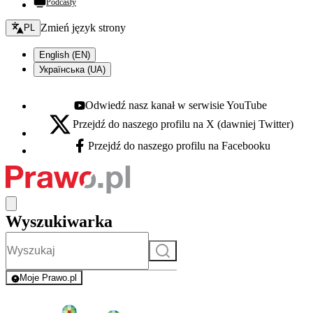
Podcasty
Zmień język - bieżący:
Zmień język strony
PL
English (EN)
Українська (UA)
Odwiedź nasz kanał w serwisie YouTube
Youtube - otwiera się w nowej karcie
Przejdź do naszego profilu na X (dawniej Twitter)
X - otwiera się w nowej karcie
Przejdź do naszego profilu na Facebooku
Facebook - otwiera się w nowej karcie
Wyszukiwarka
Szukaj
Moje Prawo.pl
- rejestracja i logowanie do serwisu