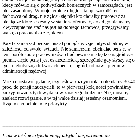
kiedy mówiło się o podwyżkach koniecznych w samorządach, jest
nieuzasadniony. W mojej gminie długie lata np. szukaliśmy
fachowca od dróg, nie zgłosił się nikt kto chciałby pracować za
pieniądze które jesteśmy w stanie zaoferować, dotąd go nie mamy.
Zwyczajnie nie stać nas jest na dobrego fachowca, przegrywamy
walkę o pracownika z rynkiem.
Każdy samorząd będzie musiał podjąć decyzję indywidualnie, w
zależności od swojej sytuacji. Nie zamierzam, obcinając pensje, w
ten sposób karać pracowników, choć pewnie nie będzie nagród czy
premii, cięcie pensji jest ostatecznością, szczególnie gdy słyszy się o
tych niebotycznych kwotach pensji, nagród, odpraw i premii w
administracji rządowej.
Można postawić pytanie, czy jeśli w każdym roku dokładamy 30-40
proc. do pensji nauczycieli, to w pierwszej kolejności powinniśmy
zrezygnować z tych wydatków z naszego budżetu? Nie, musimy
znaleźć rozwiązanie, a w tej walce dzisiaj jesteśmy osamotnieni.
Rząd ma zupełnie inne priorytety.
--------------------------------------------------------------------------------------
--------------------------------------------------------
Linki w tekście artykułu mogą odsyłać bezpośrednio do