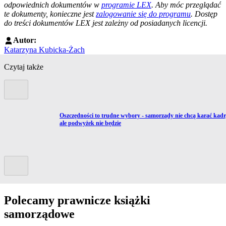
odpowiednich dokumentów w
programie LEX
. Aby móc przeglądać
te dokumenty, konieczne jest
zalogowanie się do programu
. Dostęp
do treści dokumentów LEX jest zależny od posiadanych licencji.
Autor:
Katarzyna Kubicka-Żach
Czytaj także
Poprzedni slide
Przejdź do artykułu:
Oszczędności to trudne wybory - samorządy nie chcą karać kadr
ale podwyżek nie będzie
Kolejny slide
Polecamy prawnicze książki
samorządowe