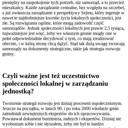
pieniędzy na zaspokojenie tych potrzeb, niż samorząd, a to przecież
mieszkańcy. Każde zarządzanie centralne, bez względu na szczebel,
a już zwłaszcza zarządzanie z perspektywy Sejmu, który ingeruje w
nawet te najdrobniejsze kwestie życia lokalnych społeczności, jest
złe. Są rozwiązania ogólne, które mogą zadowolić część
samorządów. Jednak społeczności lokalnych jest prawie 2,5 tysiąca,
najważniejsze jest więc, żeby we własnym gronie mogły one w
pełni odpowiedzialnie decydować o tym, co mają zrealizować
obecnie, i w którą stronę chcą dążyć. Stąd tak dużą uwagę zwracają
samorządy na dokumenty strategiczne, takie jak strategia rozwoju
gminy.
Czyli ważne jest też uczestnictwo
społeczności lokalnej w zarządzaniu
jednostką?
Tworzenie strategii rozwoju jest dzisiaj procesem uspołecznionym.
Jeszcze na początku, w latach 90. i po roku 2000 włodarze gmin
zatrudniali zewnętrznych ekspertów do ich opracowywania.
Powstawał dokument burmistrza, radnych i ekspertów. Dzisiaj nie
wyobrażam sobie i nie słyszałem, żeby nie był to bardzo