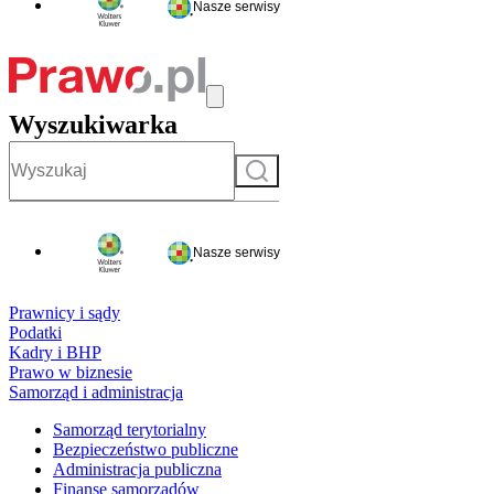
Nasze serwisy
Wyszukiwarka
Szukaj
Nasze serwisy
Prawnicy i sądy
Podatki
Kadry i BHP
Prawo w biznesie
Samorząd i administracja
Samorząd terytorialny
Bezpieczeństwo publiczne
Administracja publiczna
Finanse samorządów