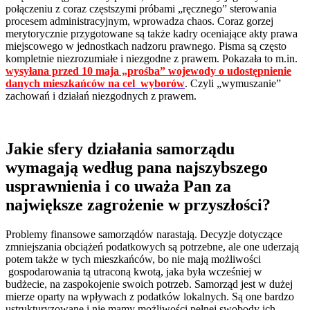
połączeniu z coraz częstszymi próbami „ręcznego” sterowania
procesem administracyjnym, wprowadza chaos. Coraz gorzej
merytorycznie przygotowane są także kadry oceniające akty prawa
miejscowego w jednostkach nadzoru prawnego. Pisma są często
kompletnie niezrozumiałe i niezgodne z prawem. Pokazała to m.in.
wysyłana przed 10 maja „prośba” wojewody o udostępnienie
danych mieszkańców na cel wyborów
. Czyli „wymuszanie”
zachowań i działań niezgodnych z prawem.
Jakie sfery działania samorządu
wymagają według pana najszybszego
usprawnienia i co uważa Pan za
największe zagrożenie w przyszłości?
Problemy finansowe samorządów narastają. Decyzje dotyczące
zmniejszania obciążeń podatkowych są potrzebne, ale one uderzają
potem także w tych mieszkańców, bo nie mają możliwości
gospodarowania tą utraconą kwotą, jaka była wcześniej w
budżecie, na zaspokojenie swoich potrzeb. Samorząd jest w dużej
mierze oparty na wpływach z podatków lokalnych. Są one bardzo
ustrukturyzowane i nie mamy możliwości pełnej swobody ich