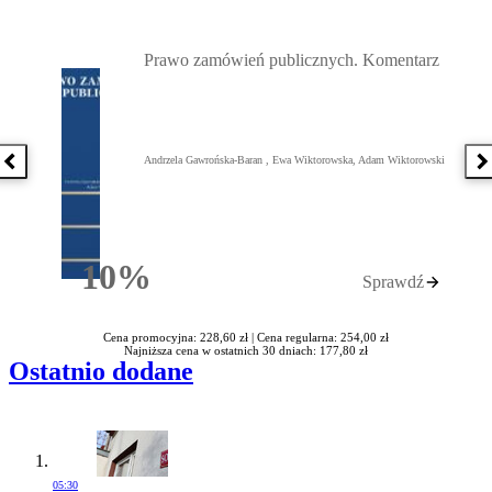
Przejdź do: Prawo zamówień publicznych. Komentarz, Andrzela G
Prawo zamówień publicznych. Komentarz
Andrzela Gawrońska-Baran , Ewa Wiktorowska, Adam Wiktorowski
Poprzednia książka
N
10%
Sprawdź
Rabatu
Cena promocyjna: 228,60 zł |
Cena regularna: 254,00 zł
Najniższa cena w ostatnich 30 dniach: 177,80 zł
Ostatnio dodane
05:30