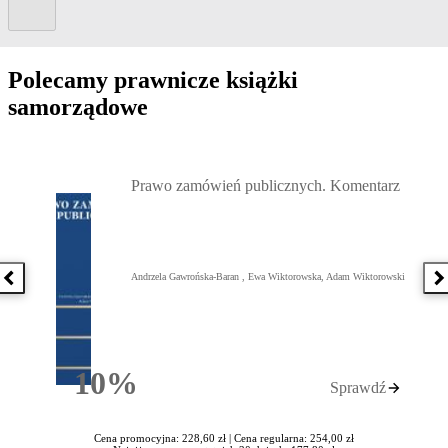
Kolejny slide
Polecamy prawnicze książki
samorządowe
Przejdź do: Prawo zamówień publicznych. Komentarz, Andrzela G
Prawo zamówień publicznych. Komentarz
Andrzela Gawrońska-Baran , Ewa Wiktorowska, Adam Wiktorowski
Poprzednia książka
N
10%
Sprawdź
Rabatu
Cena promocyjna: 228,60 zł |
Cena regularna: 254,00 zł