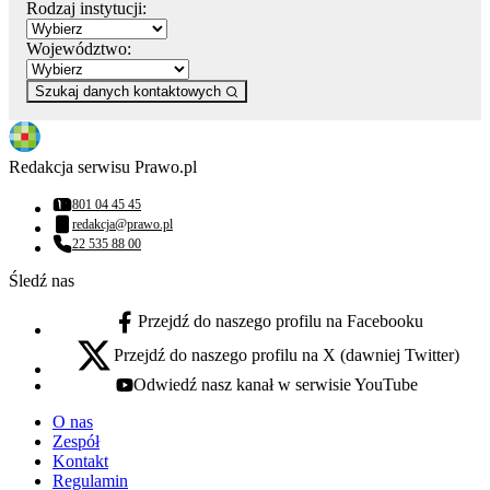
Rodzaj instytucji:
Województwo:
Szukaj danych kontaktowych
Redakcja serwisu Prawo.pl
801 04 45 45
Numer telefonu:
redakcja@prawo.pl
Adres email:
22 535 88 00
Numer telefonu:
Śledź nas
Przejdź do naszego profilu na Facebooku
facebook - otwiera się w nowej karcie
Przejdź do naszego profilu na X (dawniej Twitter)
x - otwiera się w nowej karcie
Odwiedź nasz kanał w serwisie YouTube
youtube - otwiera się w nowej karcie
O nas
Zespół
Kontakt
Regulamin