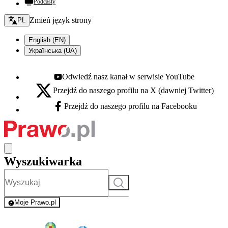
Podcasty
Zmień język - bieżący:
Zmień język strony
PL
English (EN)
Українська (UA)
Odwiedź nasz kanał w serwisie YouTube
Youtube - otwiera się w nowej karcie
Przejdź do naszego profilu na X (dawniej Twitter)
X - otwiera się w nowej karcie
Przejdź do naszego profilu na Facebooku
Facebook - otwiera się w nowej karcie
Wyszukiwarka
Szukaj
Moje Prawo.pl
- rejestracja i logowanie do serwisu