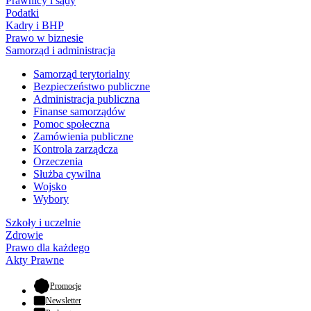
Prawnicy i sądy
Podatki
Kadry i BHP
Prawo w biznesie
Samorząd i administracja
Samorząd terytorialny
Bezpieczeństwo publiczne
Administracja publiczna
Finanse samorządów
Pomoc społeczna
Zamówienia publiczne
Kontrola zarządcza
Orzeczenia
Służba cywilna
Wojsko
Wybory
Szkoły i uczelnie
Zdrowie
Prawo dla każdego
Akty Prawne
- otwiera się w nowej karcie
Promocje
Newsletter