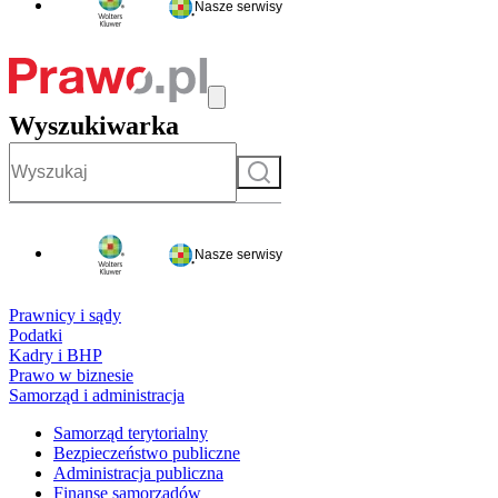
Nasze serwisy
Wyszukiwarka
Szukaj
Nasze serwisy
Prawnicy i sądy
Podatki
Kadry i BHP
Prawo w biznesie
Samorząd i administracja
Samorząd terytorialny
Bezpieczeństwo publiczne
Administracja publiczna
Finanse samorządów