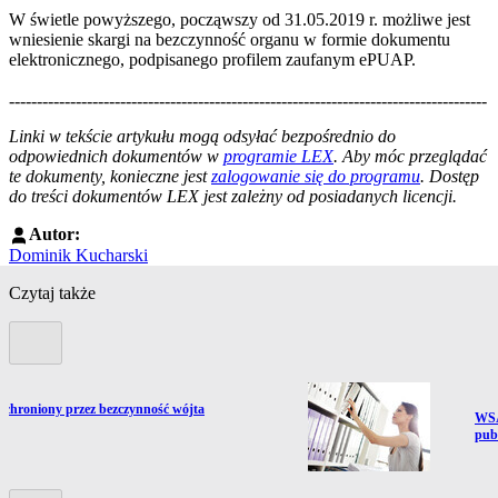
W świetle powyższego, począwszy od 31.05.2019 r. możliwe jest
wniesienie skargi na bezczynność organu w formie dokumentu
elektronicznego, podpisanego profilem zaufanym ePUAP.
--------------------------------------------------------------------------------------
--------------------------------------------------------
Linki w tekście artykułu mogą odsyłać bezpośrednio do
odpowiednich dokumentów w
programie LEX
. Aby móc przeglądać
te dokumenty, konieczne jest
zalogowanie się do programu
. Dostęp
do treści dokumentów LEX jest zależny od posiadanych licencji.
Autor:
Dominik Kucharski
Czytaj także
Poprzedni slide
 chroniony przez bezczynność wójta
Prze
WSA
pub