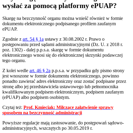
wysłać za pomocą platformy ePUAP?
Skargę na bezczynność organu można wnieść również w formie
dokumentu elektronicznego podpisanego profilem zaufanym
ePUAP.
Zgodnie z
art. 54 § 1a
ustawy z 30.08.2002 r. Prawo o
postępowaniu przed sądami administracyjnymi (Dz. U. z 2018 r.
poz. 1302) - dalej p.p.s.a. skargę w formie dokumentu
elektronicznego wnosi się do elektronicznej skrzynki podawczej
tego organu.
Z kolei wedle
art. 46 § 2a
p.p.s.a. w przypadku gdy pismo strony
jest wnoszone w formie dokumentu elektronicznego, powinno
ponadto zawierać adres elektroniczny oraz zostać podpisane przez
stronę albo jej przedstawiciela ustawowego lub pełnomocnika
kwalifikowanym podpisem elektronicznym, podpisem zaufanym
(ePUAP) albo podpisem osobistym.
Czytaj też:
Prof. Kmieciak: Milczące załatwienie sprawy
sposobem na bezczynność administracji
Powyższe regulacje mają zastosowanie, do postępowań sądowo-
administracyjnych, wszczętych po 30.05.2019 r.