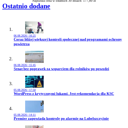
Najniższa cena w ostatnich 30 dniach: 177,80 zł
Ostatnio dodane
06.08.2026 | 16:25
Przejdź do artykułu:
Coraz bliżej większej kontroli społecznej nad programami ochrony
powietrza
06.08.2026 | 15:45
Przejdź do artykułu:
Senat bez poprawek za wsparciem dla rolników po powodzi
05.08.2026 | 17:50
Przejdź do artykułu:
WordPress z krytycznymi lukami. Jest rekomendacja dla KSC
05.08.2026 | 14:11
Przejdź do artykułu:
Premier zapowiada kontrolę po alarmie na Lubelszczyźnie