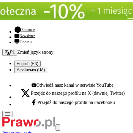
- otwiera się w nowej karcie
Promocje
Newsletter
Podcasty
Zmień język - bieżący:
Zmień język strony
PL
English (EN)
Українська (UA)
Odwiedź nasz kanał w serwisie YouTube
Youtube - otwiera się w nowej karcie
Przejdź do naszego profilu na X (dawniej Twitter)
X - otwiera się w nowej karcie
Przejdź do naszego profilu na Facebooku
Facebook - otwiera się w nowej karcie