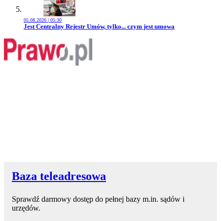
05.08.2026 | 05:30
Przejdź do artykułu:
Jest Centralny Rejestr Umów, tylko... czym jest umowa
Baza teleadresowa
Sprawdź darmowy dostęp do pełnej bazy m.in. sądów i
urzędów.