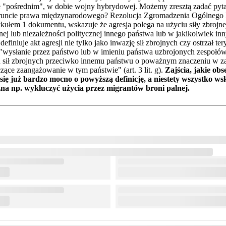
e "pośrednim", w dobie wojny hybrydowej. Możemy zresztą zadać pyta
na gruncie prawa międzynarodowego? Rezolucja Zgromadzenia Ogólneg
tykułem 1 dokumentu, wskazuje że agresja polega na użyciu siły zbrojn
alnej lub niezależności politycznej innego państwa lub w jakikolwiek i
niuje akt agresji nie tylko jako inwazję sił zbrojnych czy ostrzał ter
o "wysłanie przez państwo lub w imieniu państwa uzbrojonych zespołów,
ań sił zbrojnych przeciwko innemu państwu o poważnym znaczeniu w 
ce zaangażowanie w tym państwie" (art. 3 lit. g).
Zajścia, jakie ob
ą się już bardzo mocno o powyższą definicję, a niestety wszystko w
ożna np. wykluczyć użycia przez migrantów broni palnej.