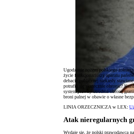
Ugodzenie nożem polskiego żołnierza 
życie funkcjonariuszy aparatu państw
debacie publicznej niekiedy stawiane 
potrafili się skutecznie obronić? Ka
system prawny utrudnia obronę grani
broni palnej w obawie o własne bez
LINIA ORZECZNICZA w LEX:
Uż
Atak nieregularnych gr
Wydaje się, że polski prawodawca na