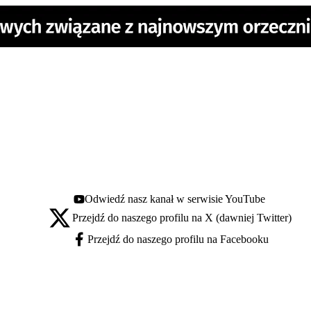
Odwiedź nasz kanał w serwisie YouTube
Youtube - otwiera się w nowej karcie
Przejdź do naszego profilu na X (dawniej Twitter)
X - otwiera się w nowej karcie
Przejdź do naszego profilu na Facebooku
Facebook - otwiera się w nowej karcie