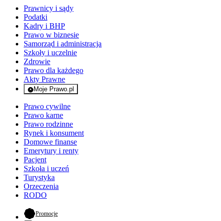
Prawnicy i sądy
Podatki
Kadry i BHP
Prawo w biznesie
Samorząd i administracja
Szkoły i uczelnie
Zdrowie
Prawo dla każdego
Akty Prawne
Moje Prawo.pl
- rejestracja i logowanie do serwisu
Prawo cywilne
Prawo karne
Prawo rodzinne
Rynek i konsument
Domowe finanse
Emerytury i renty
Pacjent
Szkoła i uczeń
Turystyka
Orzeczenia
RODO
- otwiera się w nowej karcie
Promocje