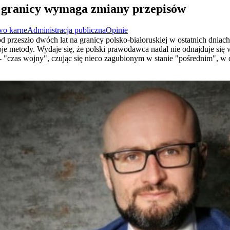
a granicy wymaga zmiany przepisów
wo karne
Administracja publiczna
Opinie
d przeszło dwóch lat na granicy polsko-białoruskiej w ostatnich dniach 
oje metody. Wydaje się, że polski prawodawca nadal nie odnajduje się 
 "czas wojny", czując się nieco zagubionym w stanie "pośrednim", w 