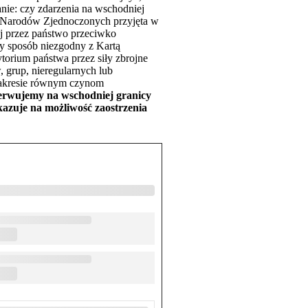
nie: czy zdarzenia na wschodniej
o Narodów Zjednoczonych przyjęta w
ej przez państwo przeciwko
nny sposób niezgodny z Kartą
ytorium państwa przez siły zbrojne
 grup, nieregularnych lub
zakresie równym czynom
serwujemy na wschodniej granicy
skazuje na możliwość zaostrzenia