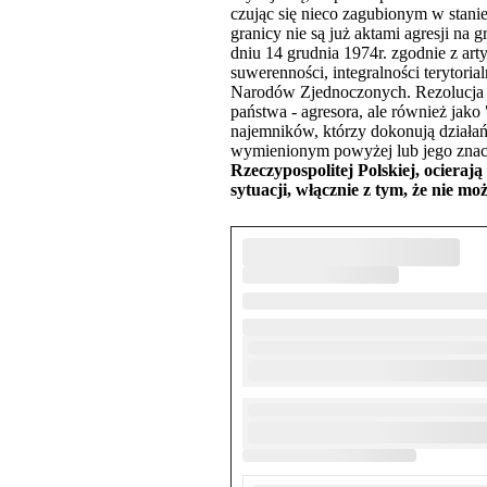
czując się nieco zagubionym w stani
granicy nie są już aktami agresji 
dniu 14 grudnia 1974r. zgodnie z ar
suwerenności, integralności terytori
Narodów Zjednoczonych. Rezolucja defi
państwa - agresora, ale również jak
najemników, którzy dokonują dział
wymienionym powyżej lub jego znaczą
Rzeczypospolitej Polskiej, ocieraj
sytuacji, włącznie z tym, że nie m