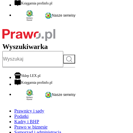
otwiera się w nowej karcie
Księgarnia profinfo.pl
Nasze serwisy
Wyszukiwarka
Szukaj
otwiera się w nowej karcie
Sklep LEX.pl
otwiera się w nowej karcie
Księgarnia profinfo.pl
Nasze serwisy
Prawnicy i sądy
Podatki
Kadry i BHP
Prawo w biznesie
Samorząd i administracja