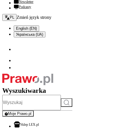
Newsletter
Podcasty
Zmień język - bieżący:
Zmień język strony
PL
English (EN)
Українська (UA)
Wyszukiwarka
Szukaj
Moje Prawo.pl
- rejestracja i logowanie do serwisu
otwiera się w nowej karcie
Sklep LEX.pl