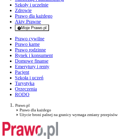
Szkoły i uczelnie
Zdrowie
Prawo dla każdego
Akty Prawne
Moje Prawo.pl
- rejestracja i logowanie do serwisu
Prawo cywilne
Prawo karne
Prawo rodzinne
Rynek i konsument
Domowe finanse
Emerytury i renty
Pacjent
Szkoła i uczeń
Turystyka
Orzeczenia
RODO
Prawo.pl
Prawo dla każdego
Użycie broni palnej na granicy wymaga zmiany przepisów