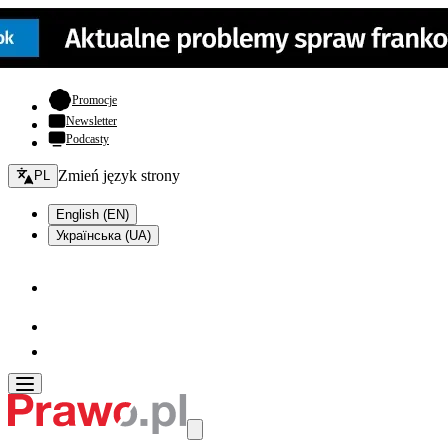
- otwiera się w nowej karcie
Promocje
Newsletter
Podcasty
Zmień język - bieżący:
Zmień język strony
PL
English (EN)
Українська (UA)