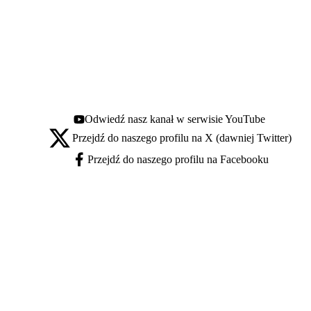
Odwiedź nasz kanał w serwisie YouTube
Youtube - otwiera się w nowej karcie
Przejdź do naszego profilu na X (dawniej Twitter)
X - otwiera się w nowej karcie
Przejdź do naszego profilu na Facebooku
Facebook - otwiera się w nowej karcie