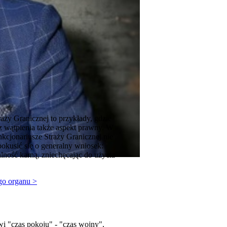
aży Granicznej to przykłady, gdzie
ez wątpienia także aspekt prawny. W
unkcjonariusze Straży Granicznej nie
pokusić się o generalny wniosek:
lność karną, zniechęcając do użycia
ego organu >
wi "czas pokoju" - "czas wojny",