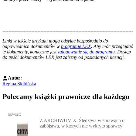
--------------------------------------------------------------------------------------
--------------------------------------------------------
Linki w tekście artykułu mogą odsyłać bezpośrednio do
odpowiednich dokumentów w
programie LEX
. Aby móc przeglądać
te dokumenty, konieczne jest
zalogowanie się do programu
. Dostęp
do treści dokumentów LEX jest zależny od posiadanych licencji.
Autor:
Regina Skibińska
Polecamy książki prawnicze dla każdego
Przejdź do: Z ARCHIWUM X. Śledztwa w sprawach o zabójstwa, w 
NOWOŚĆ
Z ARCHIWUM X. Śledztwa w sprawach o
zabójstwa, w których nie wykryto sprawcy