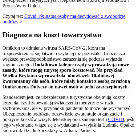
Ubezpieczeń Turystycznych, Departament Rozwoju Produktów i
Procesów w Uniqa.
Czytaj też:
Covid-19: status osoby ma decydować o swobodzie
podróży >
Diagnoza na koszt towarzystwa
Omikron to odmiana wirusa SARS-CoV-2, która ma
rozprzestrzeniać się łatwiej i szybciej niż pozostałe. To oznacza
większe prawdopodobieństwo zarażenia się podczas wyjazdu
zagranicznego
. Dodatkowo kolejne rządy wprowadzają nowe
zasady, które mogą turystę sporo kosztować. Na przykład
Wielka Brytania wprowadziła obowiązek 10-dniowej
kwarantanny dla osób, które miały kontakt z osobą zarażoną
Omikronem. Dotyczy on nawet osób w pełni zaszczepionych.
Standardem jest, że ubezpieczenia turystyczne obejmują koszty
leczenia, czyli zapewniają świadczenia medyczne w razie
zachorowania, ale w przypadku pandemii to może nie wystarczyć. -
Ubezpieczenie podróżne oczywiście gwarantuje organizację i
pokrycie kosztów wizyty lekarskiej oraz samego testu
COVID
, jeśli
jego wykonanie wiąże się z wydatkami – wyjaśnia Ludmiła Opałko,
kierownik Działu Sprzedaży w Allianz Partners.