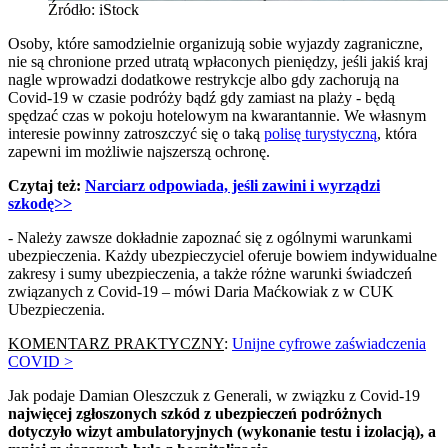
Źródło: iStock
Osoby, które samodzielnie organizują sobie wyjazdy zagraniczne,
nie są chronione przed utratą wpłaconych pieniędzy, jeśli jakiś kraj
nagle wprowadzi dodatkowe restrykcje albo gdy zachorują na
Covid-19 w czasie podróży bądź gdy zamiast na plaży - będą
spędzać czas w pokoju hotelowym na kwarantannie. We własnym
interesie powinny zatroszczyć się o taką
polisę turystyczną
, która
zapewni im możliwie najszerszą ochronę.
Czytaj też:
Narciarz odpowiada, jeśli zawini i wyrządzi
szkodę>>
- Należy zawsze dokładnie zapoznać się z ogólnymi warunkami
ubezpieczenia. Każdy ubezpieczyciel oferuje bowiem indywidualne
zakresy i sumy ubezpieczenia, a także różne warunki świadczeń
związanych z Covid-19 – mówi Daria Maćkowiak z w CUK
Ubezpieczenia.
KOMENTARZ PRAKTYCZNY
:
Unijne cyfrowe zaświadczenia
COVID >
Jak podaje Damian Oleszczuk z Generali, w związku z Covid-19
najwięcej zgłoszonych szkód z ubezpieczeń podróżnych
dotyczyło wizyt ambulatoryjnych (wykonanie testu i izolacją), a