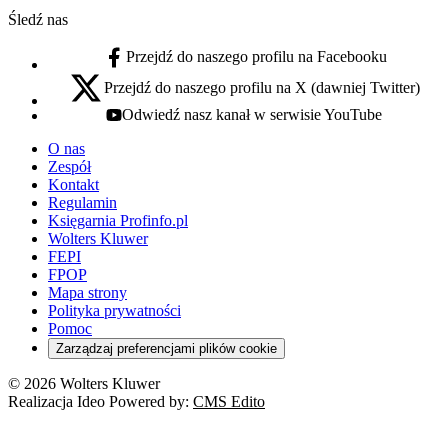
Śledź nas
Przejdź do naszego profilu na Facebooku
facebook - otwiera się w nowej karcie
Przejdź do naszego profilu na X (dawniej Twitter)
x - otwiera się w nowej karcie
Odwiedź nasz kanał w serwisie YouTube
youtube - otwiera się w nowej karcie
O nas
Zespół
Kontakt
Regulamin
Księgarnia Profinfo.pl
Wolters Kluwer
FEPI
FPOP
Mapa strony
Polityka prywatności
Pomoc
Zarządzaj preferencjami plików cookie
© 2026 Wolters Kluwer
Realizacja Ideo Powered by:
CMS Edito