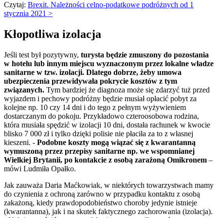
Czytaj:
Brexit. Należności celno-podatkowe podróżnych od 1
stycznia 2021 >
Kłopotliwa izolacja
Jeśli test był pozytywny,
turysta będzie zmuszony do pozostania
w hotelu lub innym miejscu wyznaczonym przez lokalne władze
sanitarne w tzw. izolacji. Dlatego dobrze, żeby umowa
ubezpieczenia przewidywała pokrycie kosztów z tym
związanych.
Tym bardziej że diagnoza może się zdarzyć tuż przed
wyjazdem i pechowy podróżny będzie musiał opłacić pobyt za
kolejne np. 10 czy 14 dni i do tego z pełnym wyżywieniem
dostarczanym do pokoju. Przykładowo czteroosobowa rodzina,
która musiała spędzić w izolacji 10 dni, dostała rachunek w kwocie
blisko 7 000 zł i tylko dzięki polisie nie płaciła za to z własnej
kieszeni. -
Podobne koszty mogą wiązać się z kwarantanną
wymuszoną przez przepisy sanitarne np. we wspomnianej
Wielkiej Brytanii, po kontakcie z osobą zarażoną Omikronem
–
mówi Ludmiła Opałko.
Jak zauważa Daria Maćkowiak, w niektórych towarzystwach mamy
do czynienia z ochroną zarówno w przypadku kontaktu z osobą
zakażoną, kiedy prawdopodobieństwo choroby jedynie istnieje
(kwarantanna), jak i na skutek faktycznego zachorowania (izolacja).