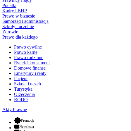
Prawnicy i sądy
Podatki
Kadry i BHP
Prawo w biznesie
Samorząd i administracja
Szkoły i uczelnie
Zdrowie
Prawo dla każdego
Prawo cywilne
Prawo karne
Prawo rodzinne
Rynek i konsument
Domowe finanse
Emerytury i renty
Pacjent
Szkoła i uczeń
Turystyka
Orzeczenia
RODO
Akty Prawne
- otwiera się w nowej karcie
Promocje
Newsletter