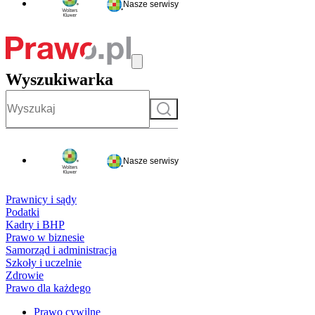
Nasze serwisy
Wyszukiwarka
Szukaj
Nasze serwisy
Prawnicy i sądy
Podatki
Kadry i BHP
Prawo w biznesie
Samorząd i administracja
Szkoły i uczelnie
Zdrowie
Prawo dla każdego
Prawo cywilne