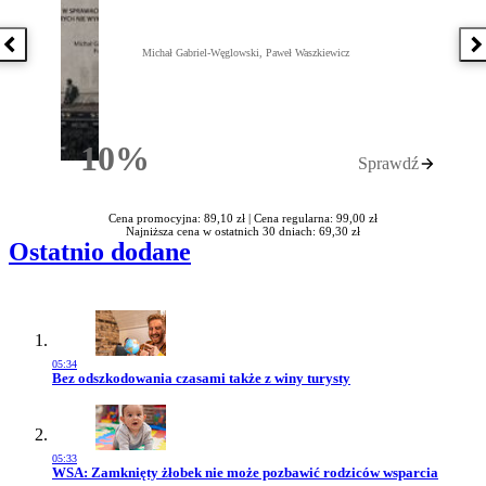
Poprzednia książka
N
Michał Gabriel-Węglowski, Paweł Waszkiewicz
10%
Sprawdź
Rabatu
Cena promocyjna: 89,10 zł |
Cena regularna: 99,00 zł
Najniższa cena w ostatnich 30 dniach: 69,30 zł
Ostatnio dodane
05:34
Przejdź do artykułu:
Bez odszkodowania czasami także z winy turysty
05:33
Przejdź do artykułu:
WSA: Zamknięty żłobek nie może pozbawić rodziców wsparcia