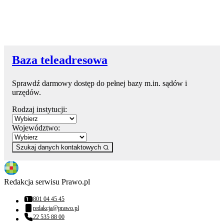
Baza teleadresowa
Sprawdź darmowy dostęp do pełnej bazy m.in. sądów i
urzędów.
Rodzaj instytucji:
Województwo:
Szukaj danych kontaktowych
Redakcja serwisu Prawo.pl
801 04 45 45
Numer telefonu:
redakcja@prawo.pl
Adres email:
22 535 88 00
Numer telefonu: