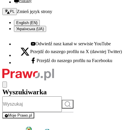
Podcasty
Zmień język - bieżący:
Zmień język strony
PL
English (EN)
Українська (UA)
Odwiedź nasz kanał w serwisie YouTube
Youtube - otwiera się w nowej karcie
Przejdź do naszego profilu na X (dawniej Twitter)
X - otwiera się w nowej karcie
Przejdź do naszego profilu na Facebooku
Facebook - otwiera się w nowej karcie
Wyszukiwarka
Szukaj
Moje Prawo.pl
- rejestracja i logowanie do serwisu