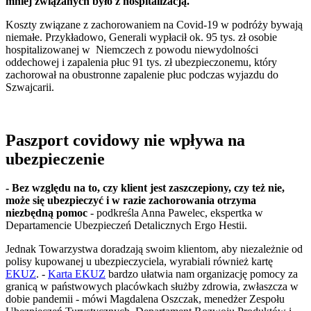
mniej związanych było z hospitalizacją.
Koszty związane z zachorowaniem na Covid-19 w podróży bywają
niemałe. Przykładowo, Generali wypłacił ok. 95 tys. zł osobie
hospitalizowanej w Niemczech z powodu niewydolności
oddechowej i zapalenia płuc 91 tys. zł ubezpieczonemu, który
zachorował na obustronne zapalenie płuc podczas wyjazdu do
Szwajcarii.
Paszport covidowy nie wpływa na
ubezpieczenie
- Bez względu na to, czy klient jest zaszczepiony, czy też nie,
może się ubezpieczyć i w razie zachorowania otrzyma
niezbędną pomoc
- podkreśla Anna Pawelec, ekspertka w
Departamencie Ubezpieczeń Detalicznych Ergo Hestii.
Jednak Towarzystwa doradzają swoim klientom, aby niezależnie od
polisy kupowanej u ubezpieczyciela, wyrabiali również kartę
EKUZ
. -
Karta EKUZ
bardzo ułatwia nam organizację pomocy za
granicą w państwowych placówkach służby zdrowia, zwłaszcza w
dobie pandemii - mówi Magdalena Oszczak, menedżer Zespołu