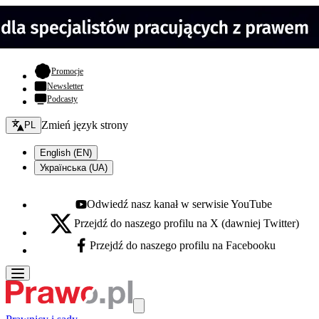
- otwiera się w nowej karcie
Promocje
Newsletter
Podcasty
Zmień język - bieżący:
Zmień język strony
PL
English (EN)
Українська (UA)
Odwiedź nasz kanał w serwisie YouTube
Youtube - otwiera się w nowej karcie
Przejdź do naszego profilu na X (dawniej Twitter)
X - otwiera się w nowej karcie
Przejdź do naszego profilu na Facebooku
Facebook - otwiera się w nowej karcie