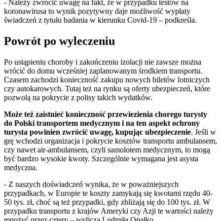
- Należy zwrócić uwagę na fakt, że w przypadku testów na
koronawirusa to wynik pozytywny daje możliwość wypłaty
świadczeń z tytułu badania w kierunku Covid-19 – podkreśla.
Powrót po wyleczeniu
Po ustąpieniu choroby i zakończeniu izolacji nie zawsze można
wrócić do domu wcześniej zaplanowanym środkiem transportu.
Czasem zachodzi konieczność zakupu nowych biletów lotniczych
czy autokarowych. Tutaj też na rynku są oferty ubezpieczeń, które
pozwolą na pokrycie z polisy takich wydatków.
Może też zaistnieć konieczność przewiezienia chorego turysty
do Polski transportem medycznym i na ten aspekt ochrony
turysta powinien zwrócić uwagę, kupując ubezpieczenie
. Jeśli w
grę wchodzi organizacja i pokrycie kosztów transportu ambulansem,
czy nawet air-ambulansem, czyli samolotem medycznym, to mogą
być bardzo wysokie kwoty. Szczególnie wymagana jest asysta
medyczna.
- Z naszych doświadczeń wynika, że w poważniejszych
przypadkach, w Europie te koszty zamykają się kwotami rzędu 40-
50 tys. zł, choć są też przypadki, gdy zbliżają się do 100 tys. zł. W
przypadku transportu z krajów Ameryki czy Azji te wartości należy
mnożyć przez cztery – wylicza Ludmiła Opałko.