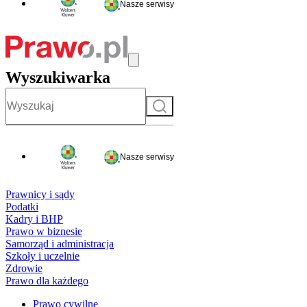
Nasze serwisy
Wyszukiwarka
Szukaj
Nasze serwisy
Prawnicy i sądy
Podatki
Kadry i BHP
Prawo w biznesie
Samorząd i administracja
Szkoły i uczelnie
Zdrowie
Prawo dla każdego
Prawo cywilne