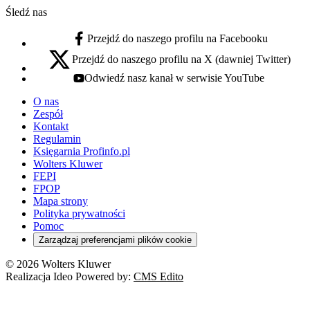
Śledź nas
Przejdź do naszego profilu na Facebooku
facebook - otwiera się w nowej karcie
Przejdź do naszego profilu na X (dawniej Twitter)
x - otwiera się w nowej karcie
Odwiedź nasz kanał w serwisie YouTube
youtube - otwiera się w nowej karcie
O nas
Zespół
Kontakt
Regulamin
Księgarnia Profinfo.pl
Wolters Kluwer
FEPI
FPOP
Mapa strony
Polityka prywatności
Pomoc
Zarządzaj preferencjami plików cookie
© 2026 Wolters Kluwer
Realizacja Ideo Powered by:
CMS Edito