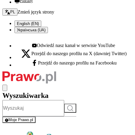
Podcasty
Zmień język - bieżący:
Zmień język strony
PL
English (EN)
Українська (UA)
Odwiedź nasz kanał w serwisie YouTube
Youtube - otwiera się w nowej karcie
Przejdź do naszego profilu na X (dawniej Twitter)
X - otwiera się w nowej karcie
Przejdź do naszego profilu na Facebooku
Facebook - otwiera się w nowej karcie
Wyszukiwarka
Szukaj
Moje Prawo.pl
- rejestracja i logowanie do serwisu