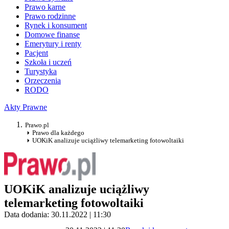
Prawo karne
Prawo rodzinne
Rynek i konsument
Domowe finanse
Emerytury i renty
Pacjent
Szkoła i uczeń
Turystyka
Orzeczenia
RODO
Akty Prawne
Prawo.pl
Prawo dla każdego
UOKiK analizuje uciążliwy telemarketing fotowoltaiki
UOKiK analizuje uciążliwy
telemarketing fotowoltaiki
Data dodania: 30.11.2022 | 11:30