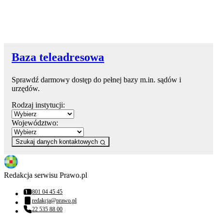
Baza teleadresowa
Sprawdź darmowy dostęp do pełnej bazy m.in. sądów i
urzędów.
Rodzaj instytucji:
Województwo:
Szukaj danych kontaktowych
Redakcja serwisu Prawo.pl
801 04 45 45
Numer telefonu:
redakcja@prawo.pl
Adres email:
22 535 88 00
Numer telefonu: