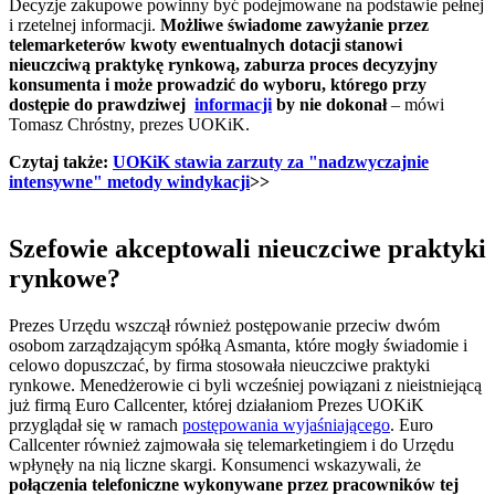
Decyzje zakupowe powinny być podejmowane na podstawie pełnej
i rzetelnej informacji.
Możliwe świadome zawyżanie przez
telemarketerów kwoty ewentualnych dotacji stanowi
nieuczciwą praktykę rynkową, zaburza proces decyzyjny
konsumenta i może prowadzić do wyboru, którego przy
dostępie do prawdziwej
informacji
by nie dokonał
–
mówi
Tomasz Chróstny, prezes UOKiK.
Czytaj także:
UOKiK stawia zarzuty za "nadzwyczajnie
intensywne" metody windykacji
>>
Szefowie akceptowali nieuczciwe praktyki
rynkowe?
Prezes Urzędu wszczął również postępowanie przeciw dwóm
osobom zarządzającym spółką Asmanta, które mogły świadomie i
celowo dopuszczać, by firma stosowała nieuczciwe praktyki
rynkowe. Menedżerowie ci byli wcześniej powiązani z nieistniejącą
już firmą Euro Callcenter, której działaniom Prezes UOKiK
przyglądał się w ramach
postępowania wyjaśniającego
. Euro
Callcenter również zajmowała się telemarketingiem i do Urzędu
wpłynęły na nią liczne skargi. Konsumenci wskazywali, że
połączenia telefoniczne wykonywane przez pracowników tej