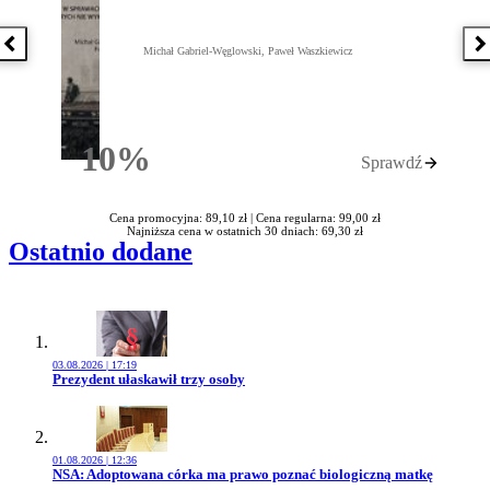
Poprzednia książka
N
Michał Gabriel-Węglowski, Paweł Waszkiewicz
10%
Sprawdź
Rabatu
Cena promocyjna: 89,10 zł |
Cena regularna: 99,00 zł
Najniższa cena w ostatnich 30 dniach: 69,30 zł
Ostatnio dodane
03.08.2026 | 17:19
Przejdź do artykułu:
Prezydent ułaskawił trzy osoby
01.08.2026 | 12:36
Przejdź do artykułu:
NSA: Adoptowana córka ma prawo poznać biologiczną matkę