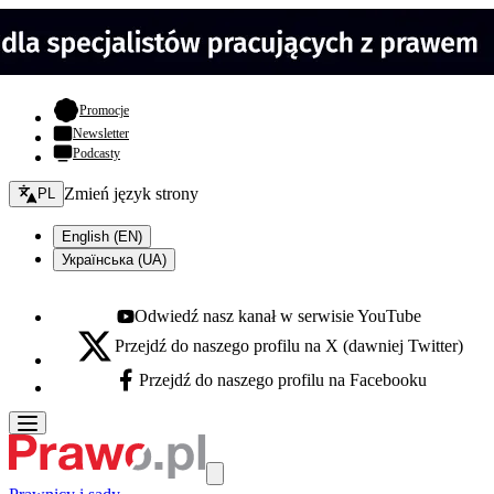
- otwiera się w nowej karcie
Promocje
Newsletter
Podcasty
Zmień język - bieżący:
Zmień język strony
PL
English (EN)
Українська (UA)
Odwiedź nasz kanał w serwisie YouTube
Youtube - otwiera się w nowej karcie
Przejdź do naszego profilu na X (dawniej Twitter)
X - otwiera się w nowej karcie
Przejdź do naszego profilu na Facebooku
Facebook - otwiera się w nowej karcie