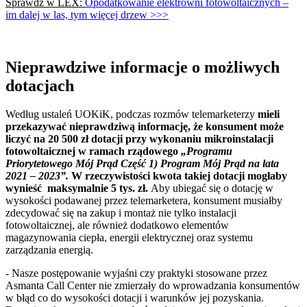
Sprawdź w LEX:
Opodatkowanie elektrowni fotowoltaicznych –
im dalej w las, tym więcej drzew >>>
Nieprawdziwe informacje o możliwych
dotacjach
Według ustaleń UOKiK, podczas rozmów telemarketerzy
mieli
przekazywać nieprawdziwą informację, że konsument może
liczyć na 20 500 zł dotacji przy wykonaniu mikroinstalacji
fotowoltaicznej w ramach rządowego
„Programu
Priorytetowego Mój Prąd Część 1) Program Mój Prąd na lata
2021 – 2023”.
W rzeczywistości kwota takiej dotacji mogłaby
wynieść maksymalnie 5 tys. zł.
Aby ubiegać się o dotację w
wysokości podawanej przez telemarketera, konsument musiałby
zdecydować się na zakup i montaż nie tylko instalacji
fotowoltaicznej, ale również dodatkowo elementów
magazynowania ciepła, energii elektrycznej oraz systemu
zarządzania energią.
- Nasze postępowanie wyjaśni czy praktyki stosowane przez
Asmanta Call Center nie zmierzały do wprowadzania konsumentów
w błąd co do wysokości dotacji i warunków jej pozyskania.