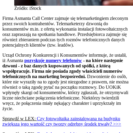
Źródło: iStock
Firma Asmanta Call Center zajmuje się telemarketingiem zleconym
przez swoich kontrahentów. Telemarketerzy dzwonią do
konsumentów m.in. z ofertą wykonania instalacji fotowoltaicznych
oraz zapraszają na spotkania handlowe. Przedsiębiorca zajmuje się
również zbieraniem podczas tych rozmów telefonicznych danych
potencjalnych klientów (tzw. leadów).
Urząd Ochrony Konkurencji i Konsumentów informuje, że ustalił,
iż Asmanta
pozyskuje numery telefonów
- na które następnie
dzwoni - z baz danych kupowanych od spółki, z którą
współpracuje. Firma nie posiada zgody właścicieli numerów
telefonicznych na marketing bezpośredni.
Dzwonienie do osób,
które nie wyraziły na to zgody jest niezgodne z prawem, nie można
również o taką zgodę pytać na początku rozmowy. Do UOKiK
wpłynęły skargi od konsumentów, którzy zgłaszali, że otrzymywali
liczne niechciane połączenia telefoniczne. Niektórzy twierdzili
wręcz, że połączenia miały nękający charakter i uprzykrzały im
życie.
Sprawdź w LEX:
Czy fotowoltaika zainstalowana na budynku
zwiększa jego wartość czy tworzy odrębny środek trwały? >>>