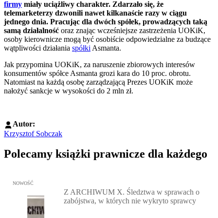
firmy
miały uciążliwy charakter. Zdarzało się, że
telemarketerzy dzwonili nawet kilkanaście razy w ciągu
jednego dnia. Pracując dla dwóch spółek, prowadzących taką
samą działalność
oraz znając wcześniejsze zastrzeżenia UOKiK,
osoby kierownicze mogą być osobiście odpowiedzialne za budzące
wątpliwości działania
spółki
Asmanta.
Jak przypomina UOKiK, za naruszenie zbiorowych interesów
konsumentów spółce Asmanta grozi kara do 10 proc. obrotu.
Natomiast na każdą osobę zarządzającą Prezes UOKiK może
nałożyć sankcje w wysokości do 2 mln zł.
Autor:
Krzysztof Sobczak
Polecamy książki prawnicze dla każdego
Przejdź do: Z ARCHIWUM X. Śledztwa w sprawach o zabójstwa, w 
NOWOŚĆ
Z ARCHIWUM X. Śledztwa w sprawach o
zabójstwa, w których nie wykryto sprawcy