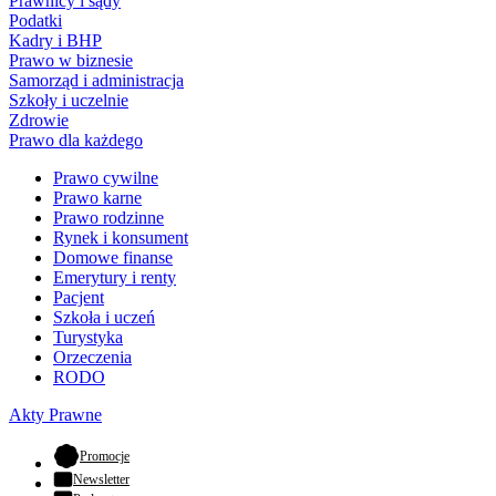
Prawnicy i sądy
Podatki
Kadry i BHP
Prawo w biznesie
Samorząd i administracja
Szkoły i uczelnie
Zdrowie
Prawo dla każdego
Prawo cywilne
Prawo karne
Prawo rodzinne
Rynek i konsument
Domowe finanse
Emerytury i renty
Pacjent
Szkoła i uczeń
Turystyka
Orzeczenia
RODO
Akty Prawne
- otwiera się w nowej karcie
Promocje
Newsletter