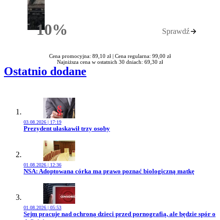
10%
Sprawdź
Rabatu
Cena promocyjna: 89,10 zł |
Cena regularna: 99,00 zł
Najniższa cena w ostatnich 30 dniach: 69,30 zł
Ostatnio dodane
03.08.2026 | 17:19
Przejdź do artykułu:
Prezydent ułaskawił trzy osoby
01.08.2026 | 12:36
Przejdź do artykułu:
NSA: Adoptowana córka ma prawo poznać biologiczną matkę
01.08.2026 | 05:53
Przejdź do artykułu:
Sejm pracuje nad ochroną dzieci przed pornografią, ale będzie spór o