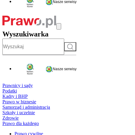
Nasze serwisy
Wyszukiwarka
Szukaj
Nasze serwisy
Prawnicy i sądy
Podatki
Kadry i BHP
Prawo w biznesie
Samorząd i administracja
Szkoły i uczelnie
Zdrowie
Prawo dla każdego
Prawo cywilne