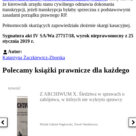
że kierownik urzędu stanu cywilnego odmawia dokonania
transkrypcji, jeżeli transkrypcja byłaby sprzeczna z podstawowymi
zasadami porządku prawnego RP.
Pełnomocnik skarżących zapowiedziała złożenie skargi kasacyjnej.
Sygnatura akt IV SA/Wa 27717/18, wyrok nieprawomocny z 25
stycznia 2019 r.
Autor:
Katarzyna Żaczkiewicz-Zborska
Polecamy książki prawnicze dla każdego
Przejdź do: Z ARCHIWUM X. Śledztwa w sprawach o zabójstwa, w 
NOWOŚĆ
Z ARCHIWUM X. Śledztwa w sprawach o
zabójstwa, w których nie wykryto sprawcy
Poprzednia książka
N
Michał Gabriel-Węglowski, Paweł Waszkiewicz