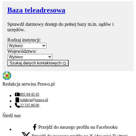
Baza teleadresowa
Sprawdź darmowy dostęp do pełnej bazy m.in. sądów i
urzędów.
Rodzaj instytucji:
Województwo:
Szukaj danych kontaktowych
Redakcja serwisu Prawo.pl
801 04 45 45
Numer telefonu:
redakcja@prawo.pl
Adres email:
22 535 88 00
Numer telefonu:
Śledź nas
Przejdź do naszego profilu na Facebooku
facebook - otwiera się w nowej karcie