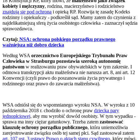
18 Konstytucji RP, który mówi, że
małżeństwo jako związek
kobiety i mężczyzny
, rodzina, macierzyństwo i rodzicielstwo
znajdują się pod ochroną
i opieką RP. Rozwija tę zasadę Kodeks
rodzinny i opiekuńczy - podkreślił sąd. Mamy zatem do czynienia z
najdelikatniejszą sferą życia osobistego człowieka - zaznaczył sędzia
sprawozdawca.
Czytaj:
NSA: ochrona polskiego porządku prawnego
ważniejsza niż dobro dziecka
Według WSA
orzecznictwo Europejskiego Trybunału Praw
Człowieka w Strasburgu pozostawia szeroką autonomię
państwom
w realizowaniu praw obywatelskich w tym zakresie. I
odmowa transkrypcji aktu małżeństwa nie narusza art. 8, ani art. 12
Konwencji (czyli prawo do poszanowania życia prywatnego i
rodzinnego oraz prawo do zawarcia małżeństwa).
WSA odniósł się do wspomnianego wyroku NSA. W wyroku z 10
października 2018 r. chodziło o ochronę praw
dziecka pary
jednopłciowej
, aby mu wyrobić dowód osobisty. W tym wypadku -
sprawa ma inny ciężar gatunkowy. Trzeba zatem
zastosować
klauzulę ochrony porządku publicznego
, która uniemożliwia
zarejestrowanie związku osób tej samej płci. Sąd zastosował zatem
art. 107 ust. 3 ustawy Prawo o aktach stanu cywilnego
, który mówi,