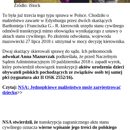
Źródło: iStock
To była już trzecia tego typu sprawa w Polsce. Chodziło o
małżeństwo zawarte w Edynburgu przez dwóch skarżących
Bartłomieja i Franciszka G.- R. kierownik urzędu stanu cywilnego
odmówił transkrypcji mimo obowiązku wynikającego z ustawy o
aktach stanu cywilnego. Po złożeniu odwołania, wojewoda
mazowiecki 27 lipca 2018 r. utrzymał w mocy decyzję kierownika.
Dwaj skarżący skierowali sprawę do sądu. Ich pełnomocnik
adwokat Anna Mazurczak
podkreślała, że przed Naczelnym
Sądem Administracyjnym 10 października 2018 r. zapadł wyrok,
który potwierdził obowiązek transkrypcji
aktów urodzenia dzieci
obywateli polskich pochodzących ze związków osób tej samej
płci (sygnatura akt II OSK 2552/16).
Czytaj:
NSA: Jednopłciowe małżeństwo może zarejestrować
dziecko
>>
NSA stwierdził, że
transkrypcja zagranicznego aktu stanu
cywilnego oznacza
wierne wpisanie jego treści do polskiego