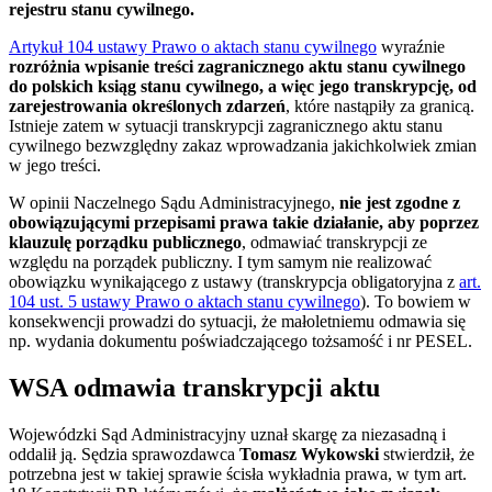
rejestru stanu cywilnego.
Artykuł 104 ustawy Prawo o aktach stanu cywilnego
wyraźnie
rozróżnia wpisanie treści zagranicznego aktu stanu cywilnego
do polskich ksiąg stanu cywilnego, a więc jego transkrypcję, od
zarejestrowania określonych zdarzeń
, które nastąpiły za granicą.
Istnieje zatem w sytuacji transkrypcji zagranicznego aktu stanu
cywilnego bezwzględny zakaz wprowadzania jakichkolwiek zmian
w jego treści.
W opinii Naczelnego Sądu Administracyjnego,
nie jest zgodne z
obowiązującymi przepisami prawa takie działanie, aby poprzez
klauzulę porządku publicznego
, odmawiać transkrypcji ze
względu na porządek publiczny. I tym samym nie realizować
obowiązku wynikającego z ustawy (transkrypcja obligatoryjna z
art.
104 ust. 5 ustawy Prawo o aktach stanu cywilnego
). To bowiem w
konsekwencji prowadzi do sytuacji, że małoletniemu odmawia się
np. wydania dokumentu poświadczającego tożsamość i nr PESEL.
WSA odmawia transkrypcji aktu
Wojewódzki Sąd Administracyjny uznał skargę za niezasadną i
oddalił ją. Sędzia sprawozdawca
Tomasz Wykowski
stwierdził, że
potrzebna jest w takiej sprawie ścisła wykładnia prawa, w tym art.