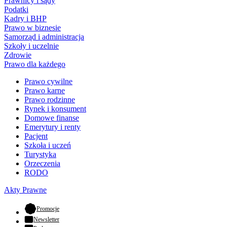
Prawnicy i sądy
Podatki
Kadry i BHP
Prawo w biznesie
Samorząd i administracja
Szkoły i uczelnie
Zdrowie
Prawo dla każdego
Prawo cywilne
Prawo karne
Prawo rodzinne
Rynek i konsument
Domowe finanse
Emerytury i renty
Pacjent
Szkoła i uczeń
Turystyka
Orzeczenia
RODO
Akty Prawne
- otwiera się w nowej karcie
Promocje
Newsletter