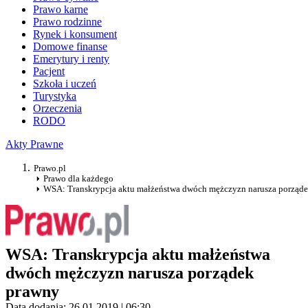
Prawo karne
Prawo rodzinne
Rynek i konsument
Domowe finanse
Emerytury i renty
Pacjent
Szkoła i uczeń
Turystyka
Orzeczenia
RODO
Akty Prawne
Prawo.pl
Prawo dla każdego
WSA: Transkrypcja aktu małżeństwa dwóch mężczyzn narusza porząd
WSA: Transkrypcja aktu małżeństwa
dwóch mężczyzn narusza porządek
prawny
Data dodania: 26.01.2019 | 06:30