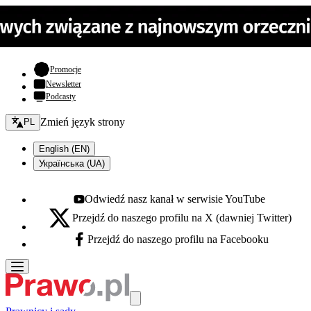
- otwiera się w nowej karcie
Promocje
Newsletter
Podcasty
Zmień język - bieżący:
Zmień język strony
PL
English (EN)
Українська (UA)
Odwiedź nasz kanał w serwisie YouTube
Youtube - otwiera się w nowej karcie
Przejdź do naszego profilu na X (dawniej Twitter)
X - otwiera się w nowej karcie
Przejdź do naszego profilu na Facebooku
Facebook - otwiera się w nowej karcie