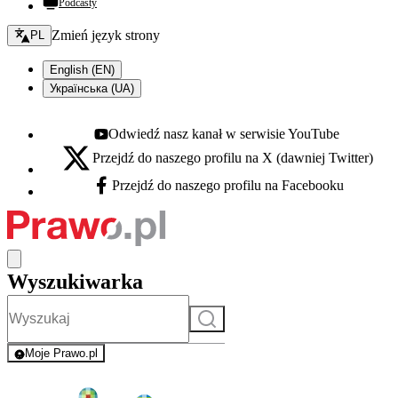
Podcasty
Zmień język - bieżący:
Zmień język strony
PL
English (EN)
Українська (UA)
Odwiedź nasz kanał w serwisie YouTube
Youtube - otwiera się w nowej karcie
Przejdź do naszego profilu na X (dawniej Twitter)
X - otwiera się w nowej karcie
Przejdź do naszego profilu na Facebooku
Facebook - otwiera się w nowej karcie
Wyszukiwarka
Szukaj
Moje Prawo.pl
- rejestracja i logowanie do serwisu