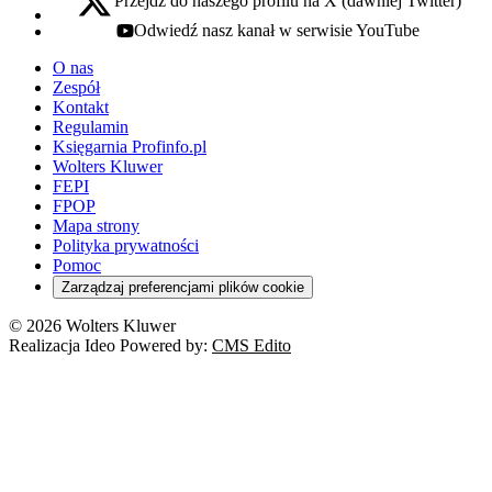
Przejdź do naszego profilu na X (dawniej Twitter)
x - otwiera się w nowej karcie
Odwiedź nasz kanał w serwisie YouTube
youtube - otwiera się w nowej karcie
O nas
Zespół
Kontakt
Regulamin
Księgarnia Profinfo.pl
Wolters Kluwer
FEPI
FPOP
Mapa strony
Polityka prywatności
Pomoc
Zarządzaj preferencjami plików cookie
© 2026 Wolters Kluwer
Realizacja Ideo Powered by:
CMS Edito