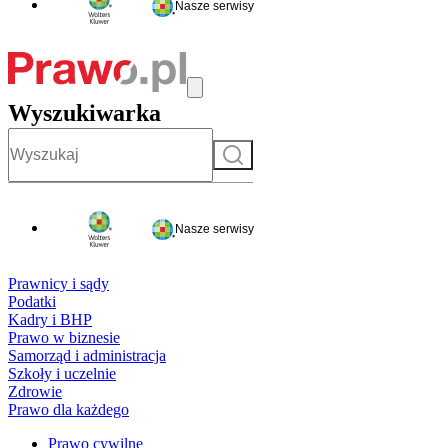
Nasze serwisy
Wyszukiwarka
Szukaj
Nasze serwisy
Prawnicy i sądy
Podatki
Kadry i BHP
Prawo w biznesie
Samorząd i administracja
Szkoły i uczelnie
Zdrowie
Prawo dla każdego
Prawo cywilne