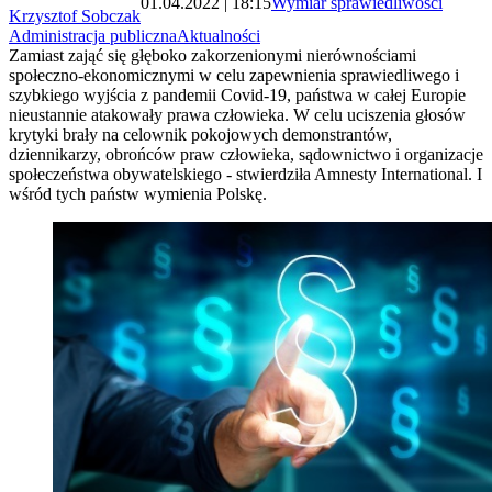
01.04.2022 | 18:15
Wymiar sprawiedliwości
Krzysztof Sobczak
Administracja publiczna
Aktualności
Zamiast zająć się głęboko zakorzenionymi nierównościami
społeczno-ekonomicznymi w celu zapewnienia sprawiedliwego i
szybkiego wyjścia z pandemii Covid-19, państwa w całej Europie
nieustannie atakowały prawa człowieka. W celu uciszenia głosów
krytyki brały na celownik pokojowych demonstrantów,
dziennikarzy, obrońców praw człowieka, sądownictwo i organizacje
społeczeństwa obywatelskiego - stwierdziła Amnesty International. I
wśród tych państw wymienia Polskę.