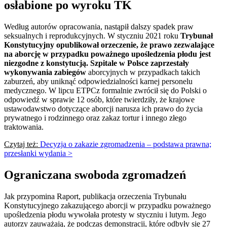
osłabione po wyroku TK
Według autorów opracowania, nastąpił dalszy spadek praw
seksualnych i reprodukcyjnych. W styczniu 2021 roku
Trybunał
Konstytucyjny opublikował orzeczenie, że prawo zezwalające
na aborcję w przypadku poważnego upośledzenia płodu jest
niezgodne z konstytucją. Szpitale w Polsce zaprzestały
wykonywania zabiegów
aborcyjnych w przypadkach takich
zaburzeń, aby uniknąć odpowiedzialności karnej personelu
medycznego. W lipcu ETPCz formalnie zwrócił się do Polski o
odpowiedź w sprawie 12 osób, które twierdziły, że krajowe
ustawodawstwo dotyczące aborcji narusza ich prawo do życia
prywatnego i rodzinnego oraz zakaz tortur i innego złego
traktowania.
Czytaj też:
Decyzja o zakazie zgromadzenia – podstawa prawna;
przesłanki wydania >
Ograniczana swoboda zgromadzeń
Jak przypomina Raport, publikacja orzeczenia Trybunału
Konstytucyjnego zakazującego aborcji w przypadku poważnego
upośledzenia płodu wywołała protesty w styczniu i lutym. Jego
autorzy zauważają, że podczas demonstracji, które odbyły się 27