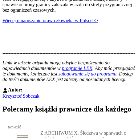
sprawie ochrony granicy zakazała wjazdu do strefy przygranicznej
bez ograniczeń czasowych.
Więcej o naruszaniu praw człowieka w Polsce>>
--------------------------------------------------------------------------------------
--------------------------------------------------------
Linki w tekście artykułu mogą odsyłać bezpośrednio do
odpowiednich dokumentów w
programie LEX
. Aby móc przeglądać
te dokumenty, konieczne jest
zalogowanie się do programu
. Dostęp
do treści dokumentów LEX jest zależny od posiadanych licencji.
Autor:
Krzysztof Sobczak
Polecamy książki prawnicze dla każdego
Przejdź do: Z ARCHIWUM X. Śledztwa w sprawach o zabójstwa, w 
NOWOŚĆ
Z ARCHIWUM X. Śledztwa w sprawach o