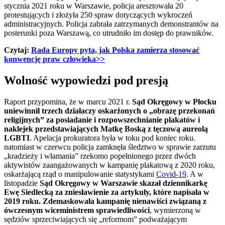
stycznia 2021 roku w Warszawie, policja aresztowała 20
protestujących i złożyła 250 spraw dotyczących wykroczeń
administracyjnych. Policja zabrała zatrzymanych demonstrantów na
posterunki poza Warszawą, co utrudniło im dostęp do prawników.
Czytaj:
Rada Europy pyta, jak Polska zamierza stosować
konwencję praw człowieka>>
Wolność wypowiedzi pod presją
Raport przypomina, że w marcu 2021 r.
Sąd Okręgowy w Płocku
uniewinnił trzech działaczy oskarżonych o „obrazę przekonań
religijnych” za posiadanie i rozpowszechnianie plakatów i
naklejek przedstawiających Matkę Boską z tęczową aureolą
LGBTI
. Apelacja prokuratora była w toku pod koniec roku.
natomiast w czerwcu policja zamknęła śledztwo w sprawie zarzutu
„kradzieży i włamania” rzekomo popełnionego przez dwóch
aktywistów zaangażowanych w kampanię plakatową z 2020 roku,
oskarżającą rząd o manipulowanie statystykami
Covid-19
. A w
listopadzie
Sąd Okręgowy w Warszawie skazał dziennikarkę
Ewę Siedlecką za zniesławienie za artykuły, które napisała w
2019 roku. Zdemaskowała kampanię nienawiści związaną z
ówczesnym wiceministrem sprawiedliwości
, wymierzoną w
sędziów sprzeciwiających się „reformom” podważającym