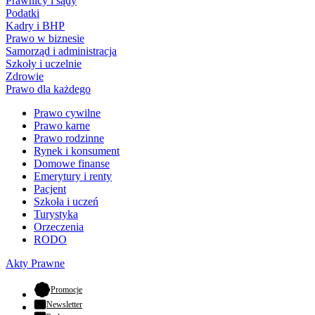
Prawnicy i sądy
Podatki
Kadry i BHP
Prawo w biznesie
Samorząd i administracja
Szkoły i uczelnie
Zdrowie
Prawo dla każdego
Prawo cywilne
Prawo karne
Prawo rodzinne
Rynek i konsument
Domowe finanse
Emerytury i renty
Pacjent
Szkoła i uczeń
Turystyka
Orzeczenia
RODO
Akty Prawne
- otwiera się w nowej karcie
Promocje
Newsletter