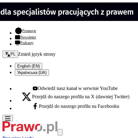
- otwiera się w nowej karcie
Promocje
Newsletter
Podcasty
Zmień język - bieżący:
Zmień język strony
PL
English (EN)
Українська (UA)
Odwiedź nasz kanał w serwisie YouTube
Youtube - otwiera się w nowej karcie
Przejdź do naszego profilu na X (dawniej Twitter)
X - otwiera się w nowej karcie
Przejdź do naszego profilu na Facebooku
Facebook - otwiera się w nowej karcie