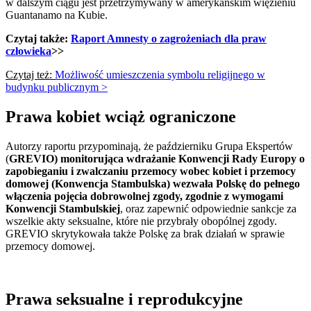
w dalszym ciągu jest przetrzymywany w amerykańskim więzieniu
Guantanamo na Kubie.
Czytaj także:
Raport Amnesty o zagrożeniach dla praw
człowieka
>>
Czytaj też:
Możliwość umieszczenia symbolu religijnego w
budynku publicznym >
Prawa kobiet wciąż ograniczone
Autorzy raportu przypominają, że październiku Grupa Ekspertów
(
GREVIO) monitorująca wdrażanie Konwencji Rady Europy o
zapobieganiu i zwalczaniu przemocy wobec kobiet i przemocy
domowej (Konwencja Stambulska) wezwała Polskę do pełnego
włączenia pojęcia dobrowolnej zgody, zgodnie z wymogami
Konwencji Stambulskiej
, oraz zapewnić odpowiednie sankcje za
wszelkie akty seksualne, które nie przybrały obopólnej zgody.
GREVIO skrytykowała także Polskę za brak działań w sprawie
przemocy domowej.
Prawa seksualne i reprodukcyjne