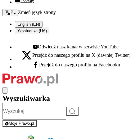
Podcasty
Zmień język - bieżący:
Zmień język strony
PL
English (EN)
Українська (UA)
Odwiedź nasz kanał w serwisie YouTube
Youtube - otwiera się w nowej karcie
Przejdź do naszego profilu na X (dawniej Twitter)
X - otwiera się w nowej karcie
Przejdź do naszego profilu na Facebooku
Facebook - otwiera się w nowej karcie
Wyszukiwarka
Szukaj
Moje Prawo.pl
- rejestracja i logowanie do serwisu