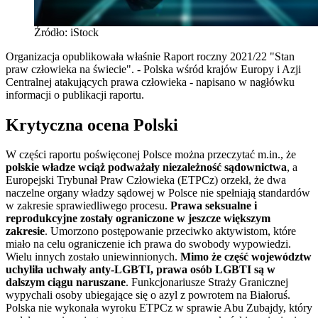
Źródło: iStock
Organizacja opublikowała właśnie Raport roczny 2021/22 "Stan
praw człowieka na świecie". - Polska wśród krajów Europy i Azji
Centralnej atakujących prawa człowieka - napisano w nagłówku
informacji o publikacji raportu.
Krytyczna ocena Polski
W części raportu poświęconej Polsce można przeczytać m.in., że
polskie władze wciąż podważały niezależność sądownictwa
, a
Europejski Trybunał Praw Człowieka (ETPCz) orzekł, że dwa
naczelne organy władzy sądowej w Polsce nie spełniają standardów
w zakresie sprawiedliwego procesu.
Prawa seksualne i
reprodukcyjne zostały ograniczone w jeszcze większym
zakresie
. Umorzono postępowanie przeciwko aktywistom, które
miało na celu ograniczenie ich prawa do swobody wypowiedzi.
Wielu innych zostało uniewinnionych.
Mimo że część województw
uchyliła uchwały anty-LGBTI, prawa osób LGBTI są w
dalszym ciągu naruszane
. Funkcjonariusze Straży Granicznej
wypychali osoby ubiegające się o azyl z powrotem na Białoruś.
Polska nie wykonała wyroku ETPCz w sprawie Abu Zubajdy, który