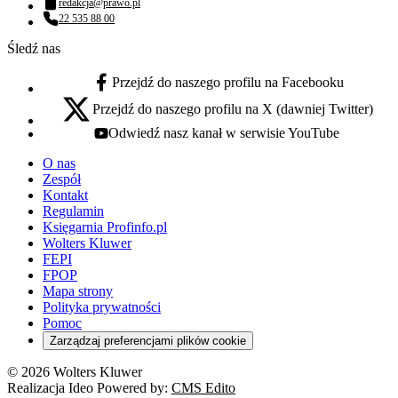
redakcja@prawo.pl
Adres email:
22 535 88 00
Numer telefonu:
Śledź nas
Przejdź do naszego profilu na Facebooku
facebook - otwiera się w nowej karcie
Przejdź do naszego profilu na X (dawniej Twitter)
x - otwiera się w nowej karcie
Odwiedź nasz kanał w serwisie YouTube
youtube - otwiera się w nowej karcie
O nas
Zespół
Kontakt
Regulamin
Księgarnia Profinfo.pl
Wolters Kluwer
FEPI
FPOP
Mapa strony
Polityka prywatności
Pomoc
Zarządzaj preferencjami plików cookie
© 2026 Wolters Kluwer
Realizacja Ideo Powered by:
CMS Edito