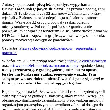
Autorzy opracowania
piszą też o praktyce wypychania na
Białoruś osób ubiegających się o azyl.
Jak przykład podają, że w
dniach 18-19 sierpnia grupa 32 azylantów z Afganistanu, którzy
wjechali z Białorusi, została odepchnięta na białoruską stronę
granicy. Wszystkie 32 osoby próbowały szukać ochrony
międzynarodowej w Polsce, ale polska straż graniczna nie
pozwalała im na wjazd na terytorium Polski. Mimo dwóch nakazów
ETPCz Polska nie zapewniła grupie żywności, wody, schronienia,
pomocy medycznej i dostępu do prawników4.
Czytaj też:
Prawa i obowiązki cudzoziemców - reprezentacja
prawna >
W październiku Sejm przyjął nowelizację
ustawy o cudzoziemcach
oraz
ustawy o udzielaniu cudzoziemcom ochrony
, zgodnie z którą
osoby przekraczające granicę „nielegalnie” muszą opuścić
terytorium Polski i mają zakaz ponownego wjazdu. Tym
samym prawo zasadniczo uniemożliwia ubieganie się o azyl w
Polsce przez osoby, które wjeżdżają „nielegalnie”.
Raport przypomina też, że 2 września 2021 roku Prezydent ogłosił
stan wyjątkowy na granicy z Białorusią, który zabronił wstępu do
obszaru przygranicznego dziennikarzom, pracownikom mediów i
organizacjom pozarządowym, a prawnikom zabraniał dostępu do
osób ubiegających się o azyl. A 1 grudnia nowelizacja ustawy w