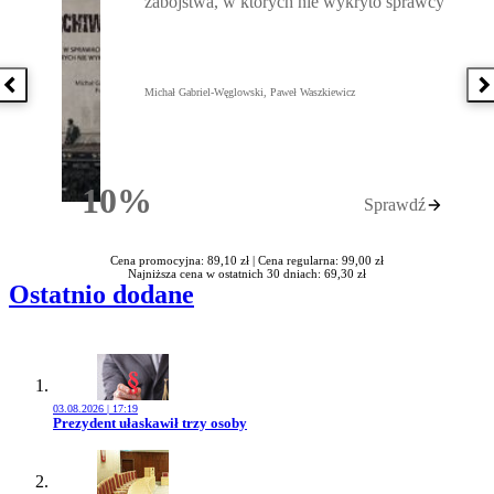
zabójstwa, w których nie wykryto sprawcy
Poprzednia książka
N
Michał Gabriel-Węglowski, Paweł Waszkiewicz
10%
Sprawdź
Rabatu
Cena promocyjna: 89,10 zł |
Cena regularna: 99,00 zł
Najniższa cena w ostatnich 30 dniach: 69,30 zł
Ostatnio dodane
03.08.2026 | 17:19
Przejdź do artykułu:
Prezydent ułaskawił trzy osoby