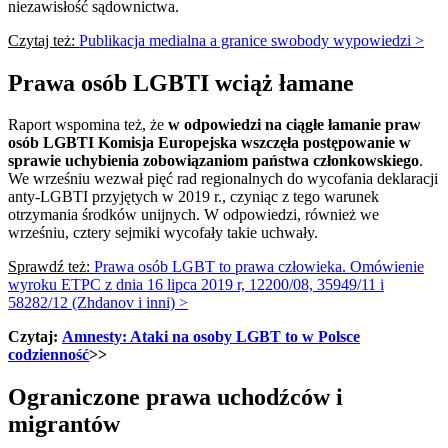
niezawisłość sądownictwa.
Czytaj też:
Publikacja medialna a granice swobody wypowiedzi >
Prawa osób LGBTI wciąż łamane
Raport wspomina też, że
w odpowiedzi na ciągłe łamanie praw
osób LGBTI Komisja Europejska wszczęła postępowanie w
sprawie uchybienia zobowiązaniom państwa członkowskiego
.
We wrześniu wezwał pięć rad regionalnych do wycofania deklaracji
anty-LGBTI przyjętych w 2019 r., czyniąc z tego warunek
otrzymania środków unijnych. W odpowiedzi, również we
wrześniu, cztery sejmiki wycofały takie uchwały.
Sprawdź też:
Prawa osób LGBT to prawa człowieka. Omówienie
wyroku ETPC z dnia 16 lipca 2019 r, 12200/08, 35949/11 i
58282/12 (Zhdanov i inni) >
Czytaj:
Amnesty: Ataki na osoby LGBT to w Polsce
codzienność
>>
Ograniczone prawa uchodźców i
migrantów