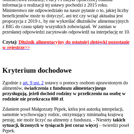
informacja o realizacji tej ustawy pochodzi z 2015 roku.
Ministerstwo nie odpowiedziało na nasze pytanie o to, jakiej liczby
beneficjentów może to dotyczyć, ani też czy wciąż aktualna jest
propozycja z 2019 r., by nie wykreślać dłużników alimentacyjnych
z BIG do czasu spłaty wszystkich zobowiązań. W zamian w
przesłanej odpowiedzi zacytowało odpowiedź na interpelację nr 10.
Czytaj:
Dłużnik alimentacyjny do ostatniej złotówki pozostanie
w rejestrze>>
Kryterium dochodowe
Zgodnie z
art. 9 ust. 2
ustawy o pomocy osobom uprawnionym do
alimentów,
świadczenia z funduszu alimentacyjnego
przysługują, jeżeli dochód rodziny w przeliczeniu na osobę w
rodzinie nie przekracza 800 zł
.
Zdaniem poseł Małgorzaty Pępek, która jest autorką interpelacji,
samotnie wychowujący rodzic, otrzymujący minimalną krajową
pensję, nie może liczyć na alimenty z funduszu. - Niestety
takich
sytuacji, liczonych w tysiącach jest coraz więcej
– twierdzi poseł
Pępek.