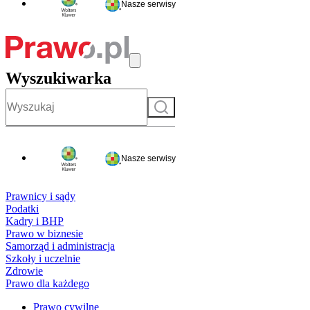
Nasze serwisy
Wyszukiwarka
Szukaj
Nasze serwisy
Prawnicy i sądy
Podatki
Kadry i BHP
Prawo w biznesie
Samorząd i administracja
Szkoły i uczelnie
Zdrowie
Prawo dla każdego
Prawo cywilne