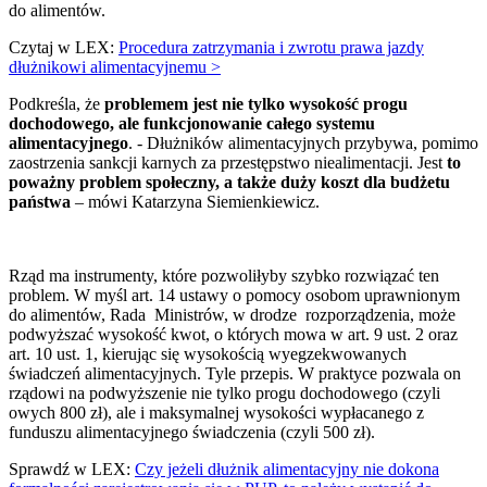
do alimentów.
Czytaj w LEX:
Procedura zatrzymania i zwrotu prawa jazdy
dłużnikowi alimentacyjnemu >
Podkreśla, że
problemem jest nie tylko wysokość progu
dochodowego, ale funkcjonowanie całego systemu
alimentacyjnego
. - Dłużników alimentacyjnych przybywa, pomimo
zaostrzenia sankcji karnych za przestępstwo niealimentacji. Jest
to
poważny problem społeczny, a także duży koszt dla budżetu
państwa
– mówi Katarzyna Siemienkiewicz.
Rząd ma instrumenty, które pozwoliłyby szybko rozwiązać ten
problem. W myśl art. 14 ustawy o pomocy osobom uprawnionym
do alimentów, Rada Ministrów, w drodze rozporządzenia, może
podwyższać wysokość kwot, o których mowa w art. 9 ust. 2 oraz
art. 10 ust. 1, kierując się wysokością wyegzekwowanych
świadczeń alimentacyjnych. Tyle przepis. W praktyce pozwala on
rządowi na podwyższenie nie tylko progu dochodowego (czyli
owych 800 zł), ale i maksymalnej wysokości wypłacanego z
funduszu alimentacyjnego świadczenia (czyli 500 zł).
Sprawdź w LEX:
Czy jeżeli dłużnik alimentacyjny nie dokona