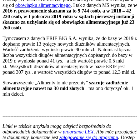
się od
obowiązku alimentacyjnego
. I tak z danych MS wynika, że
w
2016 r. prawomocnie skazano za to 9 744 osób, a w 2018 – 42
220 osób, w I półroczu 2019 roku w sądach pierwszej instancji
skazano za uchylanie się od obowiązku alimentacyjnego już 23
260 osób
.
Tymczasem z danych ERIF BIG S.A. wynika, że do bazy w 2019 r.
dopisano prawie 13 tysięcy nowych dłużników alimentacyjnych.
Wartość zadłużenia wyniosła prawie 90 mln zł. Natomiast łączna
liczba wszystkich długów alimentacyjnych dopisanych do bazy w
2019 r. wyniosła ponad 41 tys. , a ich wartość prawie 0,5 mld
zł. Wszystkich dłużników alimentacyjnych w bazie ERIF jest
ponad 307 tys., a wartość wszystkich długów to ponad 12,3 mld zł.
Stowarzyszenie „Alimenty to nie prezenty”
szacuje
zadłużenie
alimentacyjne nawet na 30 mld złotych
- ma ono dotyczyć ok. 1
mln dzieci.
--------------------------------------------------------------------------------------
--------------------------------------------------------
Linki w tekście artykułu mogą odsyłać bezpośrednio do
odpowiednich dokumentów w
programie LEX
. Aby móc przeglądać
te dokumenty, konieczne jest
zalogowanie się do programu
. Dostęp