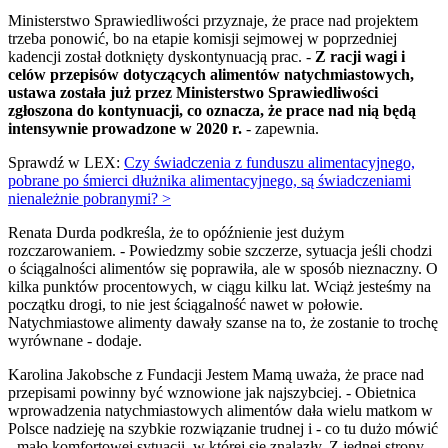
Ministerstwo Sprawiedliwości przyznaje, że prace nad projektem
trzeba ponowić, bo na etapie komisji sejmowej w poprzedniej
kadencji został dotknięty dyskontynuacją prac. -
Z racji wagi i
celów przepisów dotyczących alimentów natychmiastowych,
ustawa została już przez Ministerstwo Sprawiedliwości
zgłoszona do kontynuacji, co oznacza, że prace nad nią będą
intensywnie prowadzone w 2020 r.
- zapewnia.
Sprawdź w LEX:
Czy świadczenia z funduszu alimentacyjnego,
pobrane po śmierci dłużnika alimentacyjnego, są świadczeniami
nienależnie pobranymi? >
Renata Durda podkreśla, że to opóźnienie jest dużym
rozczarowaniem. - Powiedzmy sobie szczerze, sytuacja jeśli chodzi
o ściągalności alimentów się poprawiła, ale w sposób nieznaczny. O
kilka punktów procentowych, w ciągu kilku lat. Wciąż jesteśmy na
początku drogi, to nie jest ściągalność nawet w połowie.
Natychmiastowe alimenty dawały szanse na to, że zostanie to trochę
wyrównane - dodaje.
Karolina Jakobsche z Fundacji Jestem Mamą uważa, że prace nad
przepisami powinny być wznowione jak najszybciej. - Obietnica
wprowadzenia natychmiastowych alimentów dała wielu matkom w
Polsce nadzieję na szybkie rozwiązanie trudnej i - co tu dużo mówić
- mało komfortowej sytuacji, w której się znalazły. Z jednej strony