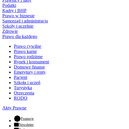
Prawnicy i sądy
Podatki
Kadry i BHP
Prawo w biznesie
Samorząd i administracja
Szkoły i uczelnie
Zdrowie
Prawo dla każdego
Prawo cywilne
Prawo karne
Prawo rodzinne
Rynek i konsument
Domowe finanse
Emerytury i renty
Pacjent
Szkoła i uczeń
Turystyka
Orzeczenia
RODO
Akty Prawne
- otwiera się w nowej karcie
Promocje
Newsletter