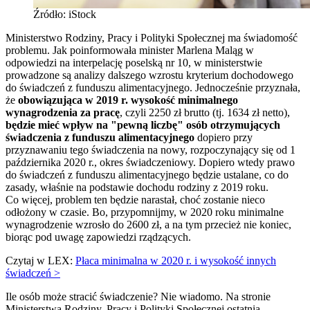
Źródło: iStock
Ministerstwo Rodziny, Pracy i Polityki Społecznej ma świadomość
problemu. Jak poinformowała minister Marlena Maląg w
odpowiedzi na interpelację poselską nr 10, w ministerstwie
prowadzone są analizy dalszego wzrostu kryterium dochodowego
do świadczeń z funduszu alimentacyjnego. Jednocześnie przyznała,
że
obowiązująca w 2019 r. wysokość minimalnego
wynagrodzenia za pracę
, czyli 2250 zł brutto (tj. 1634 zł netto),
będzie mieć wpływ na "pewną liczbę" osób otrzymujących
świadczenia z funduszu alimentacyjnego
dopiero przy
przyznawaniu tego świadczenia na nowy, rozpoczynający się od 1
października 2020 r., okres świadczeniowy. Dopiero wtedy prawo
do świadczeń z funduszu alimentacyjnego będzie ustalane, co do
zasady, właśnie na podstawie dochodu rodziny z 2019 roku.
Co więcej, problem ten będzie narastał, choć zostanie nieco
odłożony w czasie. Bo, przypomnijmy, w 2020 roku minimalne
wynagrodzenie wzrosło do 2600 zł, a na tym przecież nie koniec,
biorąc pod uwagę zapowiedzi rządzących.
Czytaj w LEX:
Płaca minimalna w 2020 r. i wysokość innych
świadczeń >
Ile osób może stracić świadczenie? Nie wiadomo. Na stronie
Ministerstwa Rodziny, Pracy i Polityki Społecznej ostatnia