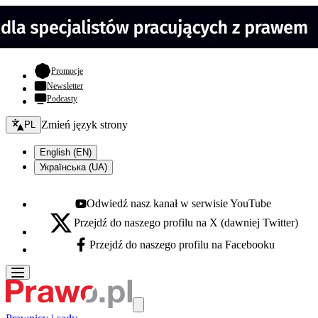
- otwiera się w nowej karcie
Promocje
Newsletter
Podcasty
Zmień język - bieżący:
Zmień język strony
PL
English (EN)
Українська (UA)
Odwiedź nasz kanał w serwisie YouTube
Youtube - otwiera się w nowej karcie
Przejdź do naszego profilu na X (dawniej Twitter)
X - otwiera się w nowej karcie
Przejdź do naszego profilu na Facebooku
Facebook - otwiera się w nowej karcie