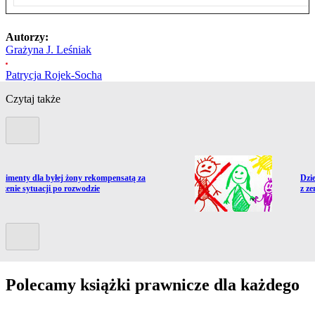
Autorzy:
Grażyna J. Leśniak
Patrycja Rojek-Socha
Czytaj także
Poprzedni slide
ź do artykułu:
Prze
Alimenty dla byłej żony rekompensatą za
Dzi
szenie sytuacji po rozwodzie
z z
Kolejny slide
Polecamy książki prawnicze dla każdego