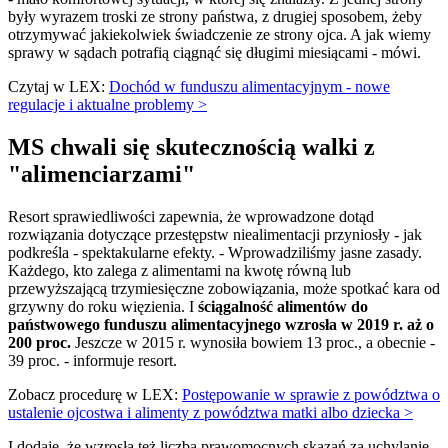
były wyrazem troski ze strony państwa, z drugiej sposobem, żeby
otrzymywać jakiekolwiek świadczenie ze strony ojca. A jak wiemy
sprawy w sądach potrafią ciągnąć się długimi miesiącami - mówi.
Czytaj w LEX:
Dochód w funduszu alimentacyjnym - nowe
regulacje i aktualne problemy >
MS chwali się skutecznością walki z
"alimenciarzami"
Resort sprawiedliwości zapewnia, że wprowadzone dotąd
rozwiązania dotyczące przestępstw niealimentacji przyniosły - jak
podkreśla - spektakularne efekty. - Wprowadziliśmy jasne zasady.
Każdego, kto zalega z alimentami na kwotę równą lub
przewyższającą trzymiesięczne zobowiązania, może spotkać kara od
grzywny do roku więzienia. I
ściągalność alimentów do
państwowego funduszu alimentacyjnego wzrosła w 2019 r. aż o
200 proc.
Jeszcze w 2015 r. wynosiła bowiem 13 proc., a obecnie -
39 proc. - informuje resort.
Zobacz procedurę w LEX:
Postępowanie w sprawie z powództwa o
ustalenie ojcostwa i alimenty z powództwa matki albo dziecka >
I dodaje, że wzrosła też liczba prawomocnych skazań za uchylanie