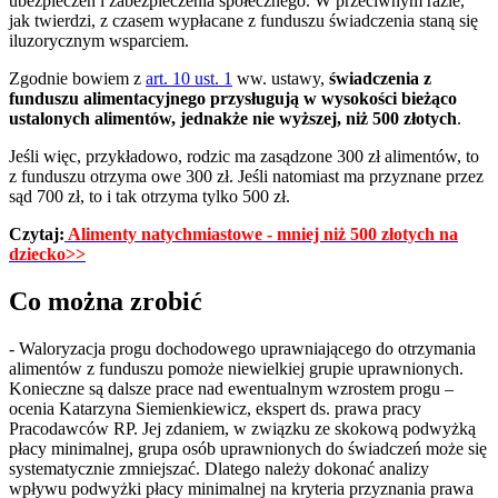
ubezpieczeń i zabezpieczenia społecznego. W przeciwnym razie,
jak twierdzi, z czasem wypłacane z funduszu świadczenia staną się
iluzorycznym wsparciem.
Zgodnie bowiem z
art. 10 ust. 1
ww. ustawy,
świadczenia z
funduszu alimentacyjnego przysługują w wysokości bieżąco
ustalonych alimentów, jednakże nie wyższej, niż 500 złotych
.
Jeśli więc, przykładowo, rodzic ma zasądzone 300 zł alimentów, to
z funduszu otrzyma owe 300 zł. Jeśli natomiast ma przyznane przez
sąd 700 zł, to i tak otrzyma tylko 500 zł.
Czytaj:
Alimenty natychmiastowe - mniej niż 500 złotych na
dziecko>>
Co można zrobić
- Waloryzacja progu dochodowego uprawniającego do otrzymania
alimentów z funduszu pomoże niewielkiej grupie uprawnionych.
Konieczne są dalsze prace nad ewentualnym wzrostem progu –
ocenia Katarzyna Siemienkiewicz, ekspert ds. prawa pracy
Pracodawców RP. Jej zdaniem, w związku ze skokową podwyżką
płacy minimalnej, grupa osób uprawnionych do świadczeń może się
systematycznie zmniejszać. Dlatego należy dokonać analizy
wpływu podwyżki płacy minimalnej na kryteria przyznania prawa