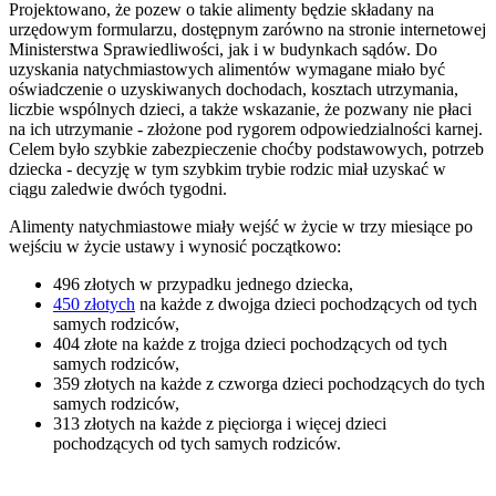
Projektowano, że pozew o takie alimenty będzie składany na
urzędowym formularzu, dostępnym zarówno na stronie internetowej
Ministerstwa Sprawiedliwości, jak i w budynkach sądów. Do
uzyskania natychmiastowych alimentów wymagane miało być
oświadczenie o uzyskiwanych dochodach, kosztach utrzymania,
liczbie wspólnych dzieci, a także wskazanie, że pozwany nie płaci
na ich utrzymanie - złożone pod rygorem odpowiedzialności karnej.
Celem było szybkie zabezpieczenie choćby podstawowych, potrzeb
dziecka - decyzję w tym szybkim trybie rodzic miał uzyskać w
ciągu zaledwie dwóch tygodni.
Alimenty natychmiastowe miały wejść w życie w trzy miesiące po
wejściu w życie ustawy i wynosić początkowo:
496 złotych w przypadku jednego dziecka,
450 złotych
na każde z dwojga dzieci pochodzących od tych
samych rodziców,
404 złote na każde z trojga dzieci pochodzących od tych
samych rodziców,
359 złotych na każde z czworga dzieci pochodzących do tych
samych rodziców,
313 złotych na każde z pięciorga i więcej dzieci
pochodzących od tych samych rodziców.