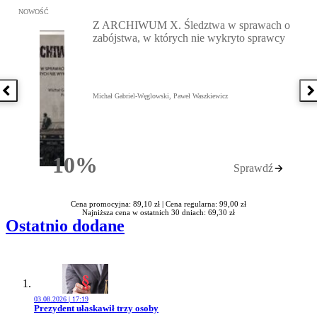
Przejdź do: Z ARCHIWUM X. Śledztwa w sprawach o zabójstwa, w 
NOWOŚĆ
Z ARCHIWUM X. Śledztwa w sprawach o
zabójstwa, w których nie wykryto sprawcy
Poprzednia książka
N
Michał Gabriel-Węglowski, Paweł Waszkiewicz
10%
Sprawdź
Rabatu
Cena promocyjna: 89,10 zł |
Cena regularna: 99,00 zł
Najniższa cena w ostatnich 30 dniach: 69,30 zł
Ostatnio dodane
03.08.2026 | 17:19
Przejdź do artykułu:
Prezydent ułaskawił trzy osoby