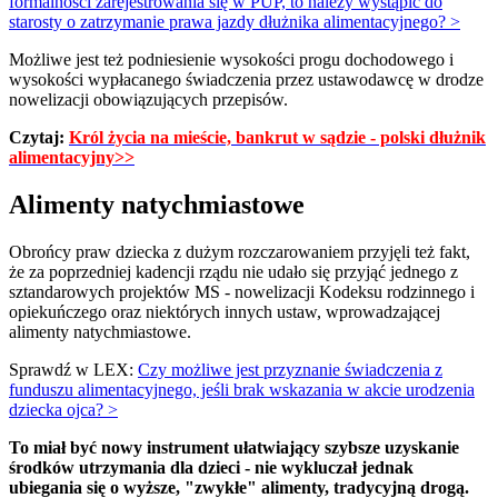
formalności zarejestrowania się w PUP, to należy wystąpić do
starosty o zatrzymanie prawa jazdy dłużnika alimentacyjnego? >
Możliwe jest też podniesienie wysokości progu dochodowego i
wysokości wypłacanego świadczenia przez ustawodawcę w drodze
nowelizacji obowiązujących przepisów.
Czytaj:
Król życia na mieście, bankrut w sądzie - polski dłużnik
alimentacyjny>>
Alimenty natychmiastowe
Obrońcy praw dziecka z dużym rozczarowaniem przyjęli też fakt,
że za poprzedniej kadencji rządu nie udało się przyjąć jednego z
sztandarowych projektów MS - nowelizacji Kodeksu rodzinnego i
opiekuńczego oraz niektórych innych ustaw, wprowadzającej
alimenty natychmiastowe.
Sprawdź w LEX:
Czy możliwe jest przyznanie świadczenia z
funduszu alimentacyjnego, jeśli brak wskazania w akcie urodzenia
dziecka ojca? >
To miał być nowy instrument ułatwiający szybsze uzyskanie
środków utrzymania dla dzieci - nie wykluczał jednak
ubiegania się o wyższe, "zwykłe" alimenty, tradycyjną drogą.