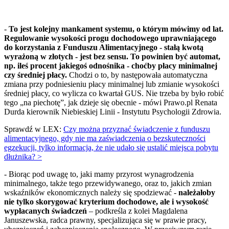
-
To jest kolejny mankament systemu, o którym mówimy od lat.
Regulowanie wysokości progu dochodowego uprawniającego
do korzystania z Funduszu Alimentacyjnego - stałą kwotą
wyrażoną w złotych - jest bez sensu. To powinien być automat,
np. ileś procent jakiegoś odnośnika - choćby płacy minimalnej
czy średniej płacy.
Chodzi o to, by następowała automatyczna
zmiana przy podniesieniu płacy minimalnej lub zmianie wysokości
średniej płacy, co wylicza co kwartał GUS. Nie trzeba by było robić
tego „na piechotę”, jak dzieje się obecnie - mówi Prawo.pl Renata
Durda kierownik Niebieskiej Linii - Instytutu Psychologii Zdrowia.
Sprawdź w LEX:
Czy można przyznać świadczenie z funduszu
alimentacyjnego, gdy nie ma zaświadczenia o bezskuteczności
egzekucji, tylko informacja, że nie udało się ustalić miejsca pobytu
dłużnika? >
- Biorąc pod uwagę to, jaki mamy przyrost wynagrodzenia
minimalnego, także tego przewidywanego, oraz to, jakich zmian
wskaźników ekonomicznych należy się spodziewać -
należałoby
nie tylko skorygować kryterium dochodowe, ale i wysokość
wypłacanych świadczeń
– podkreśla z kolei Magdalena
Januszewska, radca prawny, specjalizująca się w prawie pracy,