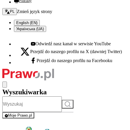
Podcasty
Zmień język - bieżący:
Zmień język strony
PL
English (EN)
Українська (UA)
Odwiedź nasz kanał w serwisie YouTube
Youtube - otwiera się w nowej karcie
Przejdź do naszego profilu na X (dawniej Twitter)
X - otwiera się w nowej karcie
Przejdź do naszego profilu na Facebooku
Facebook - otwiera się w nowej karcie
Wyszukiwarka
Szukaj
Moje Prawo.pl
- rejestracja i logowanie do serwisu