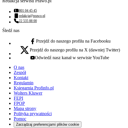
Redakcja serwisu Prawo.pl
801 04 45 45
Numer telefonu:
redakcja@prawo.pl
Adres email:
22 535 88 00
Numer telefonu:
Śledź nas
Przejdź do naszego profilu na Facebooku
facebook - otwiera się w nowej karcie
Przejdź do naszego profilu na X (dawniej Twitter)
x - otwiera się w nowej karcie
Odwiedź nasz kanał w serwisie YouTube
youtube - otwiera się w nowej karcie
O nas
Zespół
Kontakt
Regulamin
Księgarnia Profinfo.pl
Wolters Kluwer
FEPI
FPOP
Mapa strony
Polityka prywatności
Pomoc
Zarządzaj preferencjami plików cookie