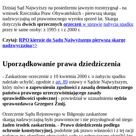
Dzisiaj Sąd Najwyższy na posiedzeniu jawnym rozstrzygnął - na
wniosek Rzecznika Praw Obywatelskich - pierwszą skargą
nadzwyczajną od prawomocnego wyroku sprzed lat. Skarga
dotyczyła
dwóch sprzecznych
orzeczeń
w sprawie
nabycia spadku
przez te same osoby: z 1995 r. i z 2000 r.
Czytaj:
RPO kieruje do Sądu Najwyższego pierwszą skargę
nadzwyczajną>>
Uporządkowanie prawa dziedziczenia
- Zaskarżone orzeczenie z 10 kwietnia 2000 r. o nabyciu spadku
należało uchylić, zgodnie z
art. 89
ustawy o Sądzie Najwyższym,
który mówi
o zapewnieniu zgodności z zasadą demokratycznego
państwa prawnego urzeczywistniającego zasady
sprawiedliwości społecznej -
powiedział w uzasadnieniu
sędzia
sprawozdawca Grzegorz Żmij.
Orzeczenie Sądu Rejonowego w Biłgoraju zaskarżone
skargą nadzwyczajną było prawomocne i nie przysługiwał od niego
żaden środek zaskarżenia. - Prawo dziedziczenia podlega
ochronie konstytucyjnej,
podobnie jak prawo własności i z tej racji
państwo ma określone obowiązki; sądy są zobowiązane określić kto