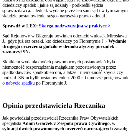
dziedziczy spadek i jakie są udziały - podkreślił sędzia
sprawozdawca. - Jednak wydane przez ten sam sąd i w tym samym
składzie postanowienie rażąco naruszyło prawo - dodał.
Sprawdź w LEX:
Skarga nadzwyczajna w praktyce >
Sąd Rejonowy w Biłgoraju powinien odrzucić wniosek Mirosława
J., gdyż już raz orzekł, kto dziedziczy po Florentynie J. -
Wydanie
drugiego orzeczenia godziło w demokratyczny porządek -
zaznaczył SN.
Skutkiem wydania dwóch prawomocnych postanowień była
niemożność rozporządzania majątkiem pozostawionym przez
spadkodawców spadkobiercom, a także - niemożność zbycia czy
podział. SN uchylił postanowienie z 2000 r. i umorzył postępowanie
o
nabycie spadku
po Florentynie J.
Opinia przedstawiciela Rzecznika
Jak powiedział przedstawiciel Rzecznika Praw Obywatelskich,
specjalista
Adam Graczek z Zespołu prawa Cywilnego, w
sytuacji dwóch prawomocnych orzeczeń naruszających zasadę