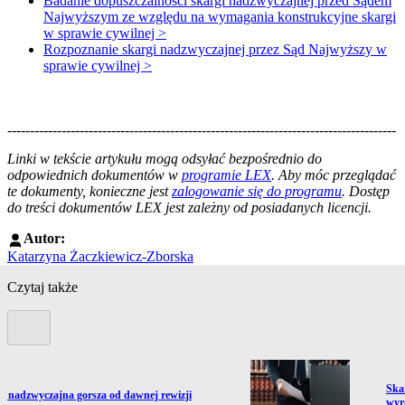
Badanie dopuszczalności skargi nadzwyczajnej przed Sądem
Najwyższym ze względu na wymagania konstrukcyjne skargi
w sprawie cywilnej >
Rozpoznanie skargi nadzwyczajnej przez Sąd Najwyższy w
sprawie cywilnej >
--------------------------------------------------------------------------------------
--------------------------------------------------------
Linki w tekście artykułu mogą odsyłać bezpośrednio do
odpowiednich dokumentów w
programie LEX
. Aby móc przeglądać
te dokumenty, konieczne jest
zalogowanie się do programu
. Dostęp
do treści dokumentów LEX jest zależny od posiadanych licencji.
Autor:
Katarzyna Żaczkiewicz-Zborska
Czytaj także
Poprzedni slide
Prze
Ska
ź do artykułu:
a nadzwyczajna gorsza od dawnej rewizji
wyr