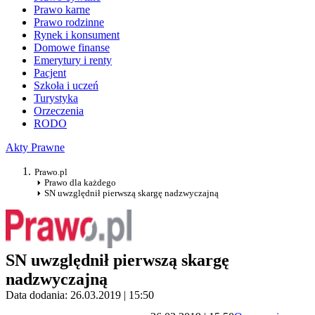
Prawo karne
Prawo rodzinne
Rynek i konsument
Domowe finanse
Emerytury i renty
Pacjent
Szkoła i uczeń
Turystyka
Orzeczenia
RODO
Akty Prawne
Prawo.pl
Prawo dla każdego
SN uwzględnił pierwszą skargę nadzwyczajną
SN uwzględnił pierwszą skargę
nadzwyczajną
Data dodania: 26.03.2019 | 15:50