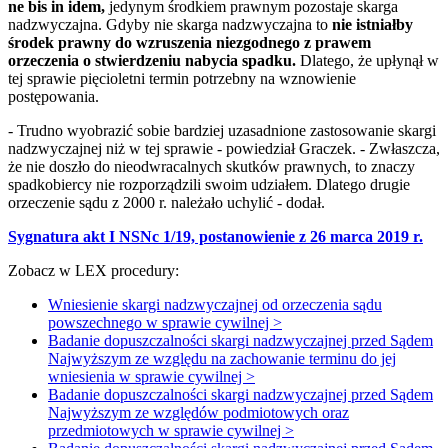
ne bis in idem,
jedynym środkiem prawnym pozostaje skarga
nadzwyczajna. Gdyby nie skarga nadzwyczajna to
nie istniałby
środek prawny do wzruszenia niezgodnego z prawem
orzeczenia o stwierdzeniu nabycia spadku.
Dlatego, że upłynął w
tej sprawie pięcioletni termin potrzebny na wznowienie
postępowania.
- Trudno wyobrazić sobie bardziej uzasadnione zastosowanie skargi
nadzwyczajnej niż w tej sprawie - powiedział Graczek. - Zwłaszcza,
że nie doszło do nieodwracalnych skutków prawnych, to znaczy
spadkobiercy nie rozporządzili swoim udziałem. Dlatego drugie
orzeczenie sądu z 2000 r. należało uchylić - dodał.
Sygnatura akt I NSNc 1/19, postanowienie z 26 marca 2019 r.
Zobacz w LEX procedury:
Wniesienie skargi nadzwyczajnej od orzeczenia sądu
powszechnego w sprawie cywilnej >
Badanie dopuszczalności skargi nadzwyczajnej przed Sądem
Najwyższym ze względu na zachowanie terminu do jej
wniesienia w sprawie cywilnej >
Badanie dopuszczalności skargi nadzwyczajnej przed Sądem
Najwyższym ze względów podmiotowych oraz
przedmiotowych w sprawie cywilnej >