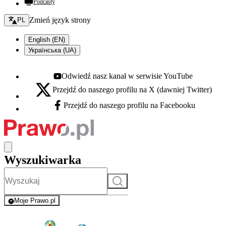
Podcasty
Zmień język - bieżący:
Zmień język strony
PL
English (EN)
Українська (UA)
Odwiedź nasz kanał w serwisie YouTube
Youtube - otwiera się w nowej karcie
Przejdź do naszego profilu na X (dawniej Twitter)
X - otwiera się w nowej karcie
Przejdź do naszego profilu na Facebooku
Facebook - otwiera się w nowej karcie
Wyszukiwarka
Szukaj
Moje Prawo.pl
- rejestracja i logowanie do serwisu