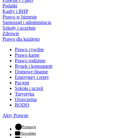
Prawnicy i sądy
Podatki
Kadry i BHP
Prawo w biznesie
Samorząd i administracja
Szkoły i uczelnie
Zdrowie
Prawo dla każdego
Prawo cywilne
Prawo karne
Prawo rodzinne
Rynek i konsument
Domowe finanse
Emerytury i renty
Pacjent
Szkoła i uczeń
Turystyka
Orzeczenia
RODO
Akty Prawne
- otwiera się w nowej karcie
Promocje
Newsletter