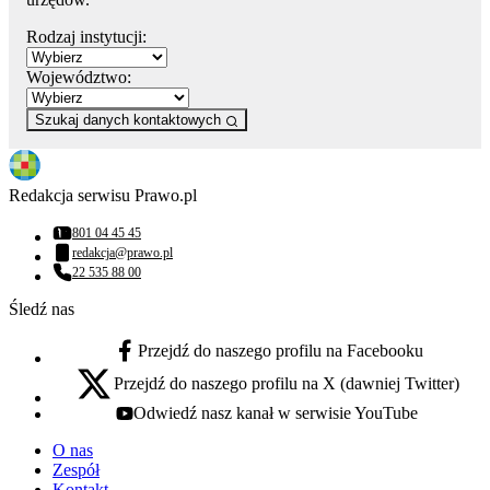
Rodzaj instytucji:
Województwo:
Szukaj danych kontaktowych
Redakcja serwisu Prawo.pl
801 04 45 45
Numer telefonu:
redakcja@prawo.pl
Adres email:
22 535 88 00
Numer telefonu:
Śledź nas
Przejdź do naszego profilu na Facebooku
facebook - otwiera się w nowej karcie
Przejdź do naszego profilu na X (dawniej Twitter)
x - otwiera się w nowej karcie
Odwiedź nasz kanał w serwisie YouTube
youtube - otwiera się w nowej karcie
O nas
Zespół
Kontakt