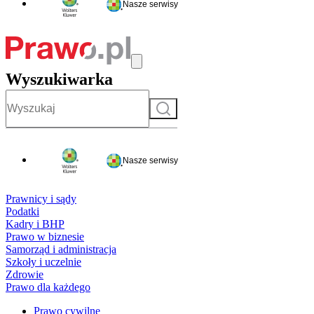
Nasze serwisy
Wyszukiwarka
Szukaj
Nasze serwisy
Prawnicy i sądy
Podatki
Kadry i BHP
Prawo w biznesie
Samorząd i administracja
Szkoły i uczelnie
Zdrowie
Prawo dla każdego
Prawo cywilne