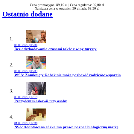
Cena promocyjna: 89,10 zł |
Cena regularna: 99,00 zł
Najniższa cena w ostatnich 30 dniach: 69,30 zł
Ostatnio dodane
08.08.2026 | 05:34
Przejdź do artykułu:
Bez odszkodowania czasami także z winy turysty
08.08.2026 | 05:33
Przejdź do artykułu:
WSA: Zamknięty żłobek nie może pozbawić rodziców wsparcia
03.08.2026 | 17:19
Przejdź do artykułu:
Prezydent ułaskawił trzy osoby
01.08.2026 | 12:36
Przejdź do artykułu:
NSA: Adoptowana córka ma prawo poznać biologiczną matkę