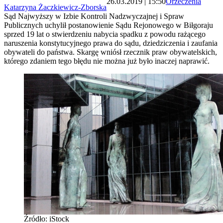
26.03.2019 | 15:50
Orzeczenia
Katarzyna Żaczkiewicz-Zborska
Sąd Najwyższy w Izbie Kontroli Nadzwyczajnej i Spraw
Publicznych uchylił postanowienie Sądu Rejonowego w Biłgoraju
sprzed 19 lat o stwierdzeniu nabycia spadku z powodu rażącego
naruszenia konstytucyjnego prawa do sądu, dziedziczenia i zaufania
obywateli do państwa. Skargę wniósł rzecznik praw obywatelskich,
którego zdaniem tego błędu nie można już było inaczej naprawić.
Źródło: iStock