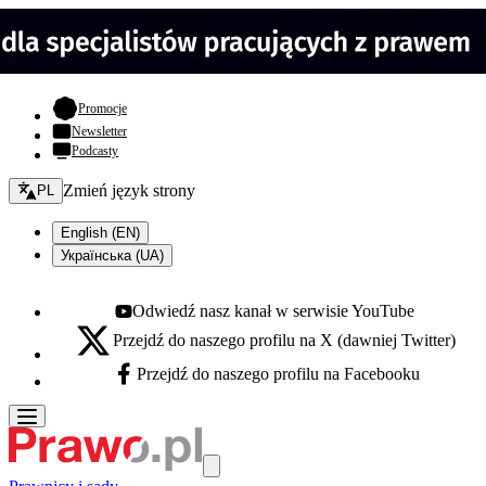
- otwiera się w nowej karcie
Promocje
Newsletter
Podcasty
Zmień język - bieżący:
Zmień język strony
PL
English (EN)
Українська (UA)
Odwiedź nasz kanał w serwisie YouTube
Youtube - otwiera się w nowej karcie
Przejdź do naszego profilu na X (dawniej Twitter)
X - otwiera się w nowej karcie
Przejdź do naszego profilu na Facebooku
Facebook - otwiera się w nowej karcie