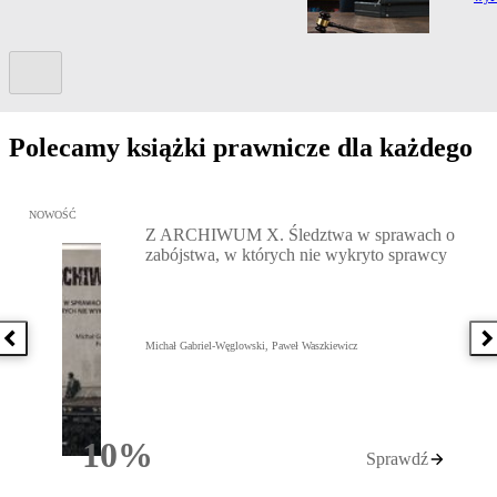
Kolejny slide
Polecamy książki prawnicze dla każdego
Przejdź do: Z ARCHIWUM X. Śledztwa w sprawach o zabójstwa, w 
NOWOŚĆ
Z ARCHIWUM X. Śledztwa w sprawach o
zabójstwa, w których nie wykryto sprawcy
Poprzednia książka
N
Michał Gabriel-Węglowski, Paweł Waszkiewicz
10%
Sprawdź
Rabatu