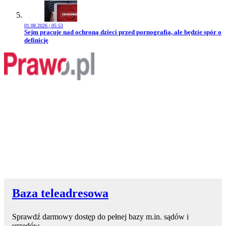
01.08.2026 | 05:53
Przejdź do artykułu:
Sejm pracuje nad ochroną dzieci przed pornografią, ale będzie spór o
definicję
Baza teleadresowa
Sprawdź darmowy dostęp do pełnej bazy m.in. sądów i
urzędów.