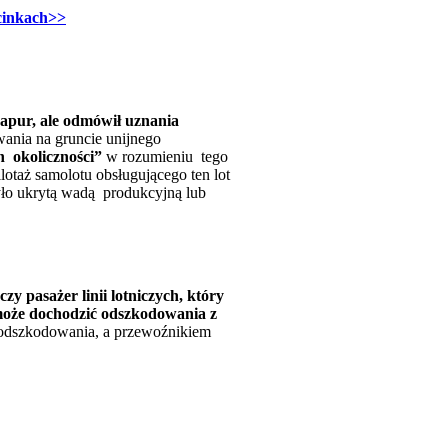
dcinkach>>
gapur, ale odmówił uznania
ania na gruncie unijnego
h okoliczności”
w rozumieniu tego
otaż samolotu obsługującego ten lot
było ukrytą wadą produkcyjną lub
czy pasażer linii lotniczych, który
 może dochodzić odszkodowania z
a odszkodowania, a przewoźnikiem