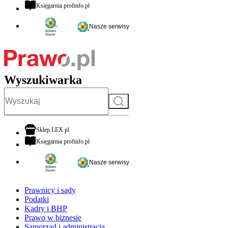
otwiera się w nowej karcie
Księgarnia profinfo.pl
Nasze serwisy
Wyszukiwarka
Szukaj
otwiera się w nowej karcie
Sklep LEX.pl
otwiera się w nowej karcie
Księgarnia profinfo.pl
Nasze serwisy
Prawnicy i sądy
Podatki
Kadry i BHP
Prawo w biznesie
Samorząd i administracja