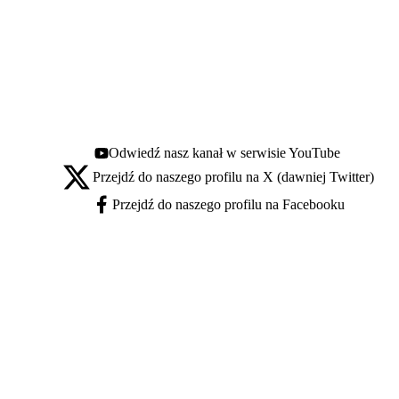
Odwiedź nasz kanał w serwisie YouTube
Youtube - otwiera się w nowej karcie
Przejdź do naszego profilu na X (dawniej Twitter)
X - otwiera się w nowej karcie
Przejdź do naszego profilu na Facebooku
Facebook - otwiera się w nowej karcie