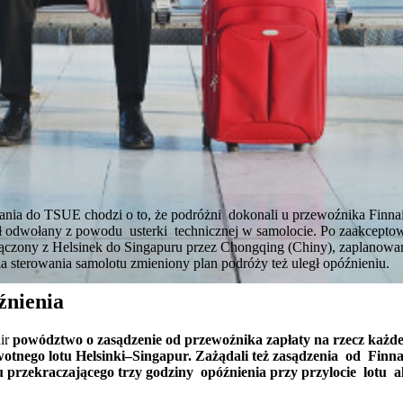
ania do TSUE chodzi o to, że podróżni dokonali u przewoźnika Finnai
ał odwołany z powodu usterki technicznej w samolocie. Po zaakceptow
t łączony z Helsinek do Singapuru przez Chongqing (Chiny), zaplanowa
sterowania samolotu zmieniony plan podróży też uległ opóźnieniu.
źnienia
air
powództwo o zasądzenie od przewoźnika zapłaty na rzecz każde
wotnego lotu Helsinki–Singapur. Zażądali też zasądzenia od Finn
u przekraczającego trzy godziny opóźnienia przy przylocie lotu 