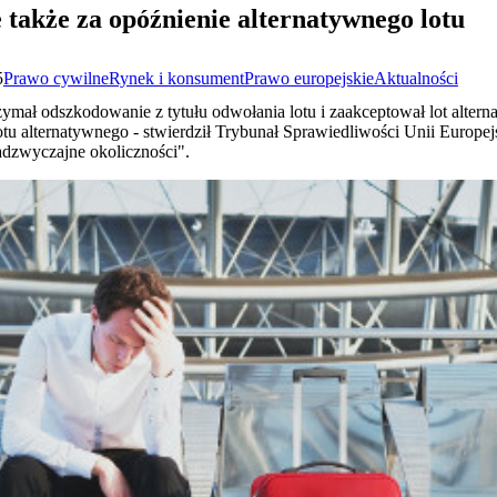
akże za opóźnienie alternatywnego lotu
5
Prawo cywilne
Rynek i konsument
Prawo europejskie
Aktualności
trzymał odszkodowanie z tytułu odwołania lotu i zaakceptował lot alter
tu alternatywnego - stwierdził Trybunał Sprawiedliwości Unii Europejsk
adzwyczajne okoliczności".