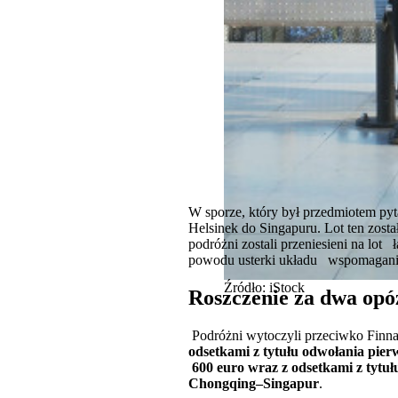
W sporze, który był przedmiotem pyt
Helsinek do Singapuru. Lot ten zost
podróżni zostali przeniesieni na lo
powodu usterki układu wspomagania 
Źródło: iStock
Roszczenie za dwa opó
Podróżni wytoczyli przeciwko Finn
odsetkami z tytułu odwołania pier
600 euro wraz z odsetkami z tytuł
Chongqing–Singapur
.