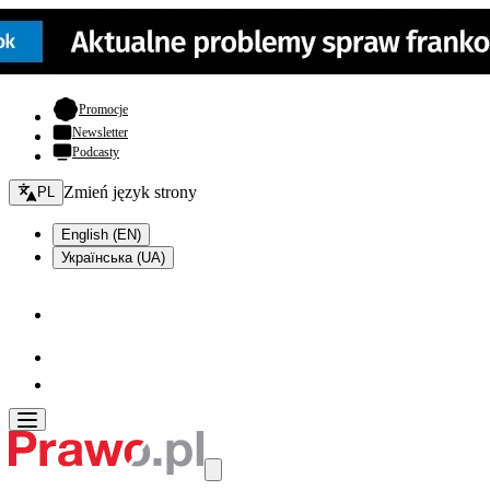
- otwiera się w nowej karcie
Promocje
Newsletter
Podcasty
Zmień język - bieżący:
Zmień język strony
PL
English (EN)
Українська (UA)