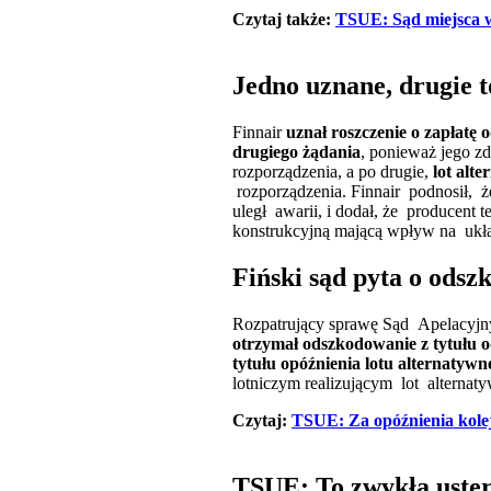
Czytaj także:
TSUE: Sąd miejsca w
Jedno uznane, drugie 
Finnair
uznał roszczenie o zapłatę
drugiego żądania
, ponieważ jego z
rozporządzenia, a po drugie,
lot alt
rozporządzenia. Finnair podnosił, ż
uległ awarii, i dodał, że producent
konstrukcyjną mającą wpływ na uk
Fiński sąd pyta o odsz
Rozpatrujący sprawę Sąd Apelacyjny
otrzymał odszkodowanie z tytułu 
tytułu opóźnienia lotu alternatywn
lotniczym realizującym lot alternat
Czytaj:
TSUE: Za opóźnienia kole
TSUE: To zwykła uster