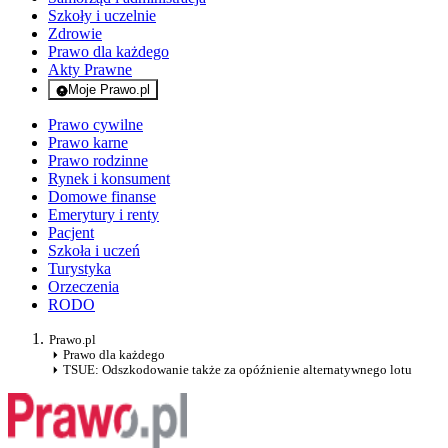
Szkoły i uczelnie
Zdrowie
Prawo dla każdego
Akty Prawne
Moje Prawo.pl
- rejestracja i logowanie do serwisu
Prawo cywilne
Prawo karne
Prawo rodzinne
Rynek i konsument
Domowe finanse
Emerytury i renty
Pacjent
Szkoła i uczeń
Turystyka
Orzeczenia
RODO
Prawo.pl
Prawo dla każdego
TSUE: Odszkodowanie także za opóźnienie alternatywnego lotu