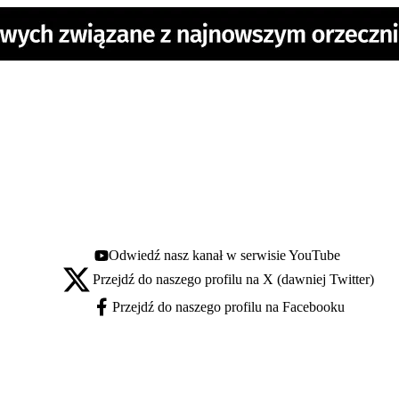
Odwiedź nasz kanał w serwisie YouTube
Youtube - otwiera się w nowej karcie
Przejdź do naszego profilu na X (dawniej Twitter)
X - otwiera się w nowej karcie
Przejdź do naszego profilu na Facebooku
Facebook - otwiera się w nowej karcie