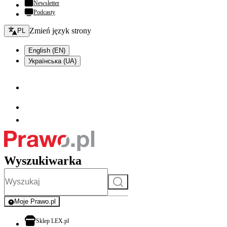
Newsletter
Podcasty
Zmień język - bieżący:
Zmień język strony
PL
English (EN)
Українська (UA)
Wyszukiwarka
Szukaj
Moje Prawo.pl
- rejestracja i logowanie do serwisu
otwiera się w nowej karcie
Sklep LEX.pl