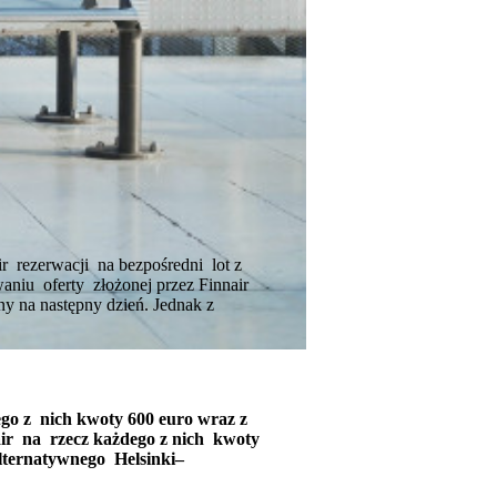
r rezerwacji na bezpośredni lot z
aniu oferty złożonej przez Finnair
ny na następny dzień. Jednak z
go z nich kwoty 600 euro wraz z
air na rzecz każdego z nich kwoty
alternatywnego Helsinki–