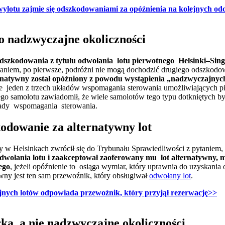
ylotu zajmie się odszkodowaniami za opóźnienia na kolejnych o
to nadzwyczajne okoliczności
 odszkodowania z tytułu odwołania lotu pierwotnego Helsinki–Sin
daniem, po pierwsze, podróżni nie mogą dochodzić drugiego odszkodow
ernatywny został opóźniony z powodu wystąpienia „nadzwyczajnyc
e jeden z trzech układów wspomagania sterowania umożliwiających pil
 tego samolotu zawiadomił, że wiele samolotów tego typu dotkniętych 
łady wspomagania sterowania.
kodowanie za alternatywny lot
 w Helsinkach zwrócił się do Trybunału Sprawiedliwości z pytaniem,
odwołania lotu i zaakceptował zaoferowany mu lot alternatywny,
ego
, jeżeli opóźnienie to osiąga wymiar, który uprawnia do uzyskani
ywny jest ten sam przewoźnik, który obsługiwał
odwołany lot
.
jnych lotów odpowiada przewoźnik, który przyjął rezerwację>>
ka, a nie nadzwyczajne okoliczności