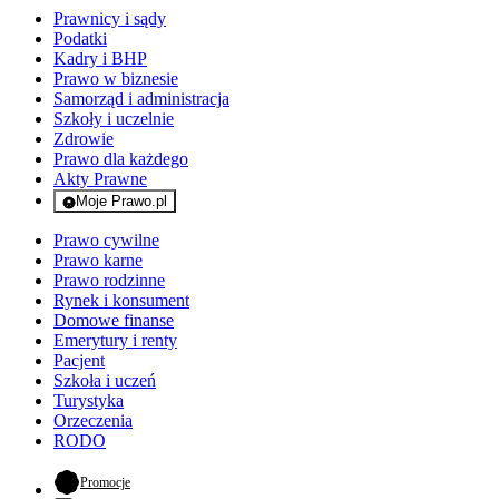
Prawnicy i sądy
Podatki
Kadry i BHP
Prawo w biznesie
Samorząd i administracja
Szkoły i uczelnie
Zdrowie
Prawo dla każdego
Akty Prawne
Moje Prawo.pl
- rejestracja i logowanie do serwisu
Prawo cywilne
Prawo karne
Prawo rodzinne
Rynek i konsument
Domowe finanse
Emerytury i renty
Pacjent
Szkoła i uczeń
Turystyka
Orzeczenia
RODO
- otwiera się w nowej karcie
Promocje