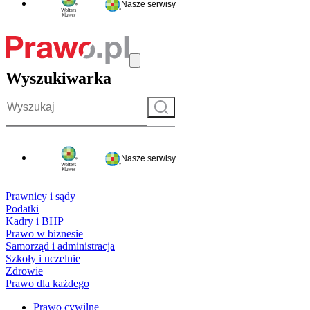
Nasze serwisy
Wyszukiwarka
Szukaj
Nasze serwisy
Prawnicy i sądy
Podatki
Kadry i BHP
Prawo w biznesie
Samorząd i administracja
Szkoły i uczelnie
Zdrowie
Prawo dla każdego
Prawo cywilne