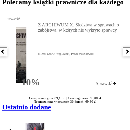
Polecamy książki prawnicze dla każdego
Przejdź do: Z ARCHIWUM X. Śledztwa w sprawach o zabójstwa, w 
NOWOŚĆ
Z ARCHIWUM X. Śledztwa w sprawach o
zabójstwa, w których nie wykryto sprawcy
Poprzednia książka
N
Michał Gabriel-Węglowski, Paweł Waszkiewicz
10%
Sprawdź
Rabatu
Cena promocyjna: 89,10 zł |
Cena regularna: 99,00 zł
Najniższa cena w ostatnich 30 dniach: 69,30 zł
Ostatnio dodane