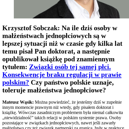
Krzysztof Sobczak: Na ile dziś osoby w
małżeństwach jednopłciowych są w
lepszej sytuacji niż w czasie gdy kilka lat
temu pisał Pan doktorat, a następnie
opublikował książkę pod znamiennym
tytułem:
Związki osób tej samej płci.
Konsekwencje braku regulacji w prawie
polskim?
Czy państwo polskie uznaje,
toleruje małżeństwa jednopłciowe?
Mateusz Wąsik:
Można powiedzieć, że jesteśmy dziś w zupełnie
innym momencie prawnym niż wtedy, gdy pisałem doktorat i
książkę. Wówczas zasadniczym problemem była niemal całkowita
„niewidzialność” takich relacji w polskim systemie prawa. Osoby
pozostające w związkach jednopłciowych, nawet jeśli zawarły
małżeństwo czy też związek partnerski za granicą, były w praktyce