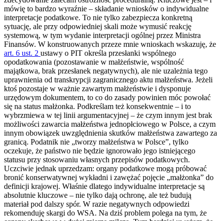
mówię to bardzo wyraźnie – składanie wniosków o indywidualne
interpretacje podatkowe. To nie tylko zabezpiecza konkretną
sytuację, ale przy odpowiedniej skali może wymusić reakcję
systemową, w tym wydanie interpretacji ogólnej przez Ministra
Finansów. W konstruowanych przeze mnie wnioskach wskazuję, że
art. 6 ust. 2
ustawy o PIT określa przesłanki wspólnego
opodatkowania (pozostawanie w małżeństwie, wspólność
majątkowa, brak przesłanek negatywnych), ale nie uzależnia tego
uprawnienia od transkrypcji zagranicznego aktu małżeństwa. Jeżeli
ktoś pozostaje w ważnie zawartym małżeństwie i dysponuje
urzędowym dokumentem, to co do zasady powinien móc powołać
się na status małżonka. Podkreślam też konsekwentnie – i to
wybrzmiewa w tej linii argumentacyjnej – że czym innym jest brak
możliwości zawarcia małżeństwa jednopłciowego w Polsce, a czym
innym obowiązek uwzględnienia skutków małżeństwa zawartego za
granicą. Podatnik nie „tworzy małżeństwa w Polsce”, tylko
oczekuje, że państwo nie będzie ignorowało jego istniejącego
statusu przy stosowaniu własnych przepisów podatkowych.
Uczciwie jednak uprzedzam: organy podatkowe mogą próbować
bronić konserwatywnej wykładni i zawężać pojęcie „małżonka” do
definicji krajowej. Właśnie dlatego indywidualne interpretacje są
absolutnie kluczowe – nie tylko dają ochronę, ale też budują
materiał pod dalszy spór. W razie negatywnych odpowiedzi
rekomenduję skargi do WSA. Na dziś problem polega na tym, że