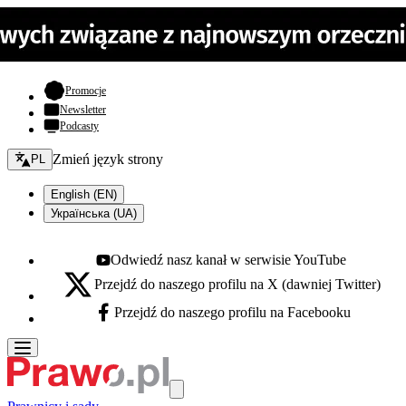
- otwiera się w nowej karcie
Promocje
Newsletter
Podcasty
Zmień język - bieżący:
Zmień język strony
PL
English (EN)
Українська (UA)
Odwiedź nasz kanał w serwisie YouTube
Youtube - otwiera się w nowej karcie
Przejdź do naszego profilu na X (dawniej Twitter)
X - otwiera się w nowej karcie
Przejdź do naszego profilu na Facebooku
Facebook - otwiera się w nowej karcie