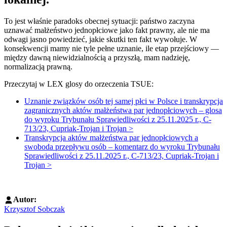
To jest właśnie paradoks obecnej sytuacji: państwo zaczyna
uznawać małżeństwo jednopłciowe jako fakt prawny, ale nie ma
odwagi jasno powiedzieć, jakie skutki ten fakt wywołuje. W
konsekwencji mamy nie tyle pełne uznanie, ile etap przejściowy —
między dawną niewidzialnością a przyszłą, mam nadzieję,
normalizacją prawną.
Przeczytaj w LEX glosy do orzeczenia TSUE:
Uznanie związków osób tej samej płci w Polsce i transkrypcja
zagranicznych aktów małżeństwa par jednopłciowych – glosa
do wyroku Trybunału Sprawiedliwości z 25.11.2025 r., C-
713/23, Cupriak-Trojan i Trojan >
Transkrypcja aktów małżeństwa par jednopłciowych a
swoboda przepływu osób – komentarz do wyroku Trybunału
Sprawiedliwości z 25.11.2025 r., C-713/23, Cupriak-Trojan i
Trojan >
Autor:
Krzysztof Sobczak