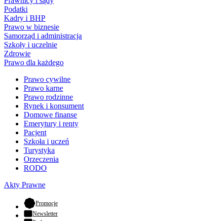
Prawnicy i sądy
Podatki
Kadry i BHP
Prawo w biznesie
Samorząd i administracja
Szkoły i uczelnie
Zdrowie
Prawo dla każdego
Prawo cywilne
Prawo karne
Prawo rodzinne
Rynek i konsument
Domowe finanse
Emerytury i renty
Pacjent
Szkoła i uczeń
Turystyka
Orzeczenia
RODO
Akty Prawne
- otwiera się w nowej karcie
Promocje
Newsletter