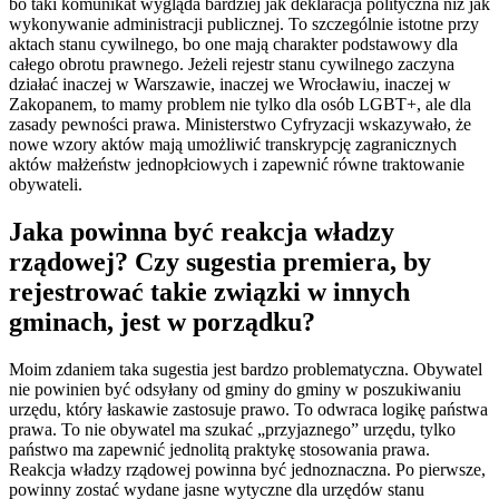
bo taki komunikat wygląda bardziej jak deklaracja polityczna niż jak
wykonywanie administracji publicznej. To szczególnie istotne przy
aktach stanu cywilnego, bo one mają charakter podstawowy dla
całego obrotu prawnego. Jeżeli rejestr stanu cywilnego zaczyna
działać inaczej w Warszawie, inaczej we Wrocławiu, inaczej w
Zakopanem, to mamy problem nie tylko dla osób LGBT+, ale dla
zasady pewności prawa. Ministerstwo Cyfryzacji wskazywało, że
nowe wzory aktów mają umożliwić transkrypcję zagranicznych
aktów małżeństw jednopłciowych i zapewnić równe traktowanie
obywateli.
Jaka powinna być reakcja władzy
rządowej? Czy sugestia premiera, by
rejestrować takie związki w innych
gminach, jest w porządku?
Moim zdaniem taka sugestia jest bardzo problematyczna. Obywatel
nie powinien być odsyłany od gminy do gminy w poszukiwaniu
urzędu, który łaskawie zastosuje prawo. To odwraca logikę państwa
prawa. To nie obywatel ma szukać „przyjaznego” urzędu, tylko
państwo ma zapewnić jednolitą praktykę stosowania prawa.
Reakcja władzy rządowej powinna być jednoznaczna. Po pierwsze,
powinny zostać wydane jasne wytyczne dla urzędów stanu