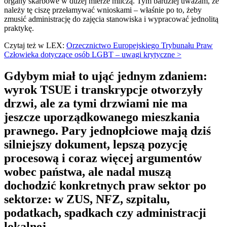
organy skarbowe w dużej mierze milczą. Tym bardziej uważam, że
należy tę ciszę przełamywać wnioskami – właśnie po to, żeby
zmusić administrację do zajęcia stanowiska i wypracować jednolitą
praktykę.
Czytaj też w LEX:
Orzecznictwo Europejskiego Trybunału Praw
Człowieka dotyczące osób LGBT – uwagi krytyczne >
Gdybym miał to ująć jednym zdaniem:
wyrok TSUE i transkrypcje otworzyły
drzwi, ale za tymi drzwiami nie ma
jeszcze uporządkowanego mieszkania
prawnego. Pary jednopłciowe mają dziś
silniejszy dokument, lepszą pozycję
procesową i coraz więcej argumentów
wobec państwa, ale nadal muszą
dochodzić konkretnych praw sektor po
sektorze: w ZUS, NFZ, szpitalu,
podatkach, spadkach czy administracji
lokalnej.