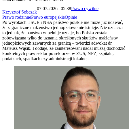
07.07.2026 | 05:38
Prawo cywilne
Krzysztof Sobczak
Prawo rodzinne
Prawo europejskie
Opinie
Po wyrokach TSUE i NSA państwo polskie nie może już udawać,
że zagraniczne małżeństwo jednopłciowe nie istnieje. Nie oznacza
to jednak, że państwo w pełni je uznaje, bo Polska została
zobowiązana tylko do uznania określonych skutków małżeństw
jednopłciowych zawartych za granicą – twierdzi adwokat dr
Mateusz Wąsik. I dodaje, że zainteresowani nadal muszą dochodzić
konkretnych praw sektor po sektorze: w ZUS, NFZ, szpitalu,
podatkach, spadkach czy administracji lokalnej.