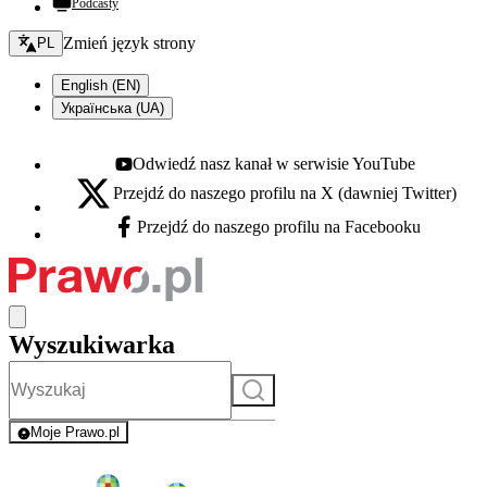
Podcasty
Zmień język - bieżący:
Zmień język strony
PL
English (EN)
Українська (UA)
Odwiedź nasz kanał w serwisie YouTube
Youtube - otwiera się w nowej karcie
Przejdź do naszego profilu na X (dawniej Twitter)
X - otwiera się w nowej karcie
Przejdź do naszego profilu na Facebooku
Facebook - otwiera się w nowej karcie
Wyszukiwarka
Szukaj
Moje Prawo.pl
- rejestracja i logowanie do serwisu