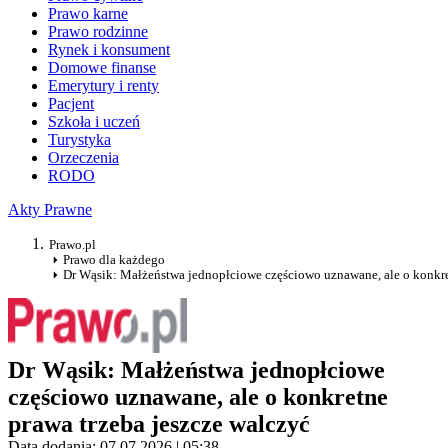
Prawo karne
Prawo rodzinne
Rynek i konsument
Domowe finanse
Emerytury i renty
Pacjent
Szkoła i uczeń
Turystyka
Orzeczenia
RODO
Akty Prawne
Prawo.pl
Prawo dla każdego
Dr Wąsik: Małżeństwa jednopłciowe częściowo uznawane, ale o konkre
Dr Wąsik: Małżeństwa jednopłciowe
częściowo uznawane, ale o konkretne
prawa trzeba jeszcze walczyć
Data dodania: 07.07.2026 | 05:38