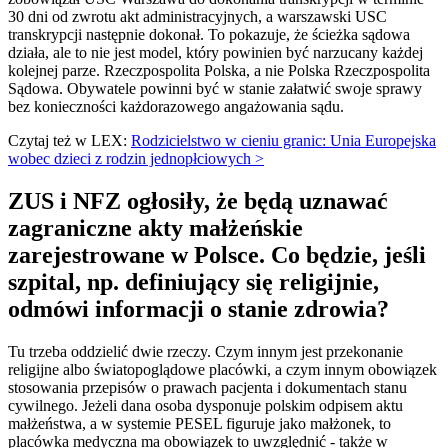
30 dni od zwrotu akt administracyjnych, a warszawski USC
transkrypcji następnie dokonał. To pokazuje, że ścieżka sądowa
działa, ale to nie jest model, który powinien być narzucany każdej
kolejnej parze. Rzeczpospolita Polska, a nie Polska Rzeczpospolita
Sądowa. Obywatele powinni być w stanie załatwić swoje sprawy
bez konieczności każdorazowego angażowania sądu.
Czytaj też w LEX:
Rodzicielstwo w cieniu granic: Unia Europejska
wobec dzieci z rodzin jednopłciowych >
ZUS i NFZ ogłosiły, że będą uznawać
zagraniczne akty małżeńskie
zarejestrowane w Polsce. Co będzie, jeśli
szpital, np. definiujący się religijnie,
odmówi informacji o stanie zdrowia?
Tu trzeba oddzielić dwie rzeczy. Czym innym jest przekonanie
religijne albo światopoglądowe placówki, a czym innym obowiązek
stosowania przepisów o prawach pacjenta i dokumentach stanu
cywilnego. Jeżeli dana osoba dysponuje polskim odpisem aktu
małżeństwa, a w systemie PESEL figuruje jako małżonek, to
placówka medyczna ma obowiązek to uwzględnić - także w