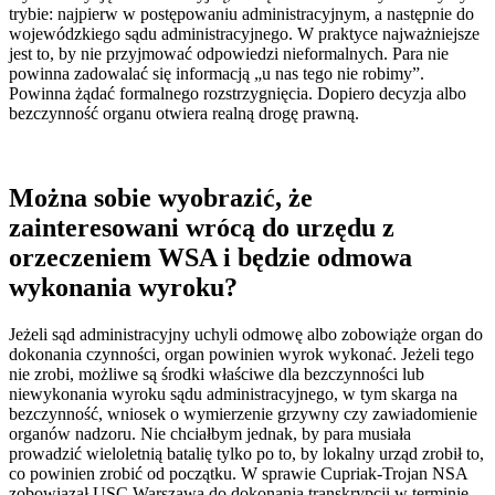
trybie: najpierw w postępowaniu administracyjnym, a następnie do
wojewódzkiego sądu administracyjnego. W praktyce najważniejsze
jest to, by nie przyjmować odpowiedzi nieformalnych. Para nie
powinna zadowalać się informacją „u nas tego nie robimy”.
Powinna żądać formalnego rozstrzygnięcia. Dopiero decyzja albo
bezczynność organu otwiera realną drogę prawną.
Można sobie wyobrazić, że
zainteresowani wrócą do urzędu z
orzeczeniem WSA i będzie odmowa
wykonania wyroku?
Jeżeli sąd administracyjny uchyli odmowę albo zobowiąże organ do
dokonania czynności, organ powinien wyrok wykonać. Jeżeli tego
nie zrobi, możliwe są środki właściwe dla bezczynności lub
niewykonania wyroku sądu administracyjnego, w tym skarga na
bezczynność, wniosek o wymierzenie grzywny czy zawiadomienie
organów nadzoru. Nie chciałbym jednak, by para musiała
prowadzić wieloletnią batalię tylko po to, by lokalny urząd zrobił to,
co powinien zrobić od początku. W sprawie Cupriak-Trojan NSA
zobowiązał USC Warszawa do dokonania transkrypcji w terminie