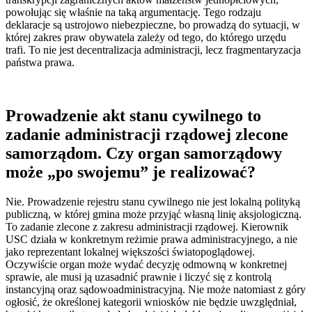
powołując się właśnie na taką argumentację. Tego rodzaju
deklaracje są ustrojowo niebezpieczne, bo prowadzą do sytuacji, w
której zakres praw obywatela zależy od tego, do którego urzędu
trafi. To nie jest decentralizacja administracji, lecz fragmentaryzacja
państwa prawa.
Prowadzenie akt stanu cywilnego to
zadanie administracji rządowej zlecone
samorządom. Czy organ samorządowy
może „po swojemu” je realizować?
Nie. Prowadzenie rejestru stanu cywilnego nie jest lokalną polityką
publiczną, w której gmina może przyjąć własną linię aksjologiczną.
To zadanie zlecone z zakresu administracji rządowej. Kierownik
USC działa w konkretnym reżimie prawa administracyjnego, a nie
jako reprezentant lokalnej większości światopoglądowej.
Oczywiście organ może wydać decyzję odmowną w konkretnej
sprawie, ale musi ją uzasadnić prawnie i liczyć się z kontrolą
instancyjną oraz sądowoadministracyjną. Nie może natomiast z góry
ogłosić, że określonej kategorii wniosków nie będzie uwzględniał,