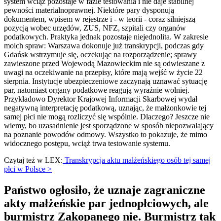
system wciąż pozostaje w fazie testowania i nie daje stabilnej
pewności materialnoprawnej. Niektóre pary dysponują
dokumentem, wpisem w rejestrze i - w teorii - coraz silniejszą
pozycją wobec urzędów, ZUS, NFZ, szpitali czy organów
podatkowych. Praktyka jednak pozostaje niejednolita. W zakresie
moich spraw: Warszawa dokonuje już transkrypcji, podczas gdy
Gdańsk wstrzymuje się, oczekując na rozporządzenie; sprawy
zawieszone przed Wojewodą Mazowieckim nie są odwieszane z
uwagi na oczekiwanie na przepisy, które mają wejść w życie 22
sierpnia. Instytucje ubezpieczeniowe zaczynają uznawać sytuację
par, natomiast organy podatkowe reagują wyraźnie wolniej.
Przykładowo Dyrektor Krajowej Informacji Skarbowej wydał
negatywną interpretację podatkową, uznając, że małżonkowie tej
samej płci nie mogą rozliczyć się wspólnie. Dlaczego? Jeszcze nie
wiemy, bo uzasadnienie jest sporządzone w sposób niepozwalający
na poznanie powodów odmowy. Wszystko to pokazuje, że mimo
widocznego postępu, wciąż trwa testowanie systemu.
Czytaj też w LEX:
Transkrypcja aktu małżeńskiego osób tej samej
płci w Polsce >
Państwo ogłosiło, że uznaje zagraniczne
akty małżeńskie par jednopłciowych, ale
burmistrz Zakopanego nie. Burmistrz tak