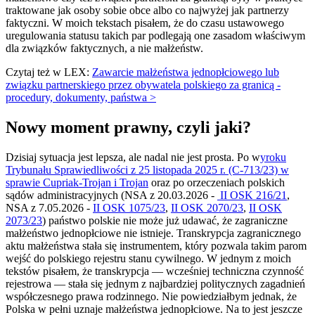
traktowane jak osoby sobie obce albo co najwyżej jak partnerzy
faktyczni. W moich tekstach pisałem, że do czasu ustawowego
uregulowania statusu takich par podlegają one zasadom właściwym
dla związków faktycznych, a nie małżeństw.
Czytaj też w LEX:
Zawarcie małżeństwa jednopłciowego lub
związku partnerskiego przez obywatela polskiego za granicą -
procedury, dokumenty, państwa >
Nowy moment prawny, czyli jaki?
Dzisiaj sytuacja jest lepsza, ale nadal nie jest prosta. Po w
yroku
Trybunału Sprawiedliwości z 25 listopada 2025 r. (C-713/23) w
sprawie Cupriak-Trojan i Trojan
oraz po orzeczeniach polskich
sądów administracyjnych (NSA z 20.03.2026 -
II OSK 216/21
,
NSA z 7.05.2026 -
II OSK 1075/23
,
II OSK 2070/23
,
II OSK
2073/23
) państwo polskie nie może już udawać, że zagraniczne
małżeństwo jednopłciowe nie istnieje. Transkrypcja zagranicznego
aktu małżeństwa stała się instrumentem, który pozwala takim parom
wejść do polskiego rejestru stanu cywilnego. W jednym z moich
tekstów pisałem, że transkrypcja — wcześniej techniczna czynność
rejestrowa — stała się jednym z najbardziej politycznych zagadnień
współczesnego prawa rodzinnego. Nie powiedziałbym jednak, że
Polska w pełni uznaje małżeństwa jednopłciowe. Na to jest jeszcze