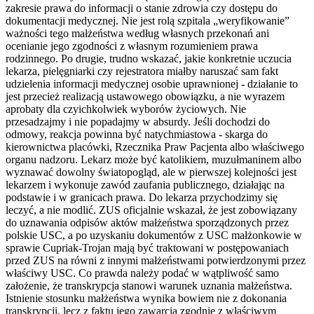
zakresie prawa do informacji o stanie zdrowia czy dostępu do
dokumentacji medycznej. Nie jest rolą szpitala „weryfikowanie”
ważności tego małżeństwa według własnych przekonań ani
ocenianie jego zgodności z własnym rozumieniem prawa
rodzinnego. Po drugie, trudno wskazać, jakie konkretnie uczucia
lekarza, pielęgniarki czy rejestratora miałby naruszać sam fakt
udzielenia informacji medycznej osobie uprawnionej - działanie to
jest przecież realizacją ustawowego obowiązku, a nie wyrazem
aprobaty dla czyichkolwiek wyborów życiowych. Nie
przesadzajmy i nie popadajmy w absurdy. Jeśli dochodzi do
odmowy, reakcja powinna być natychmiastowa - skarga do
kierownictwa placówki, Rzecznika Praw Pacjenta albo właściwego
organu nadzoru. Lekarz może być katolikiem, muzułmaninem albo
wyznawać dowolny światopogląd, ale w pierwszej kolejności jest
lekarzem i wykonuje zawód zaufania publicznego, działając na
podstawie i w granicach prawa. Do lekarza przychodzimy się
leczyć, a nie modlić. ZUS oficjalnie wskazał, że jest zobowiązany
do uznawania odpisów aktów małżeństwa sporządzonych przez
polskie USC, a po uzyskaniu dokumentów z USC małżonkowie w
sprawie Cupriak‑Trojan mają być traktowani w postępowaniach
przed ZUS na równi z innymi małżeństwami potwierdzonymi przez
właściwy USC. Co prawda należy podać w wątpliwość samo
założenie, że transkrypcja stanowi warunek uznania małżeństwa.
Istnienie stosunku małżeństwa wynika bowiem nie z dokonania
transkrypcji, lecz z faktu jego zawarcia zgodnie z właściwym